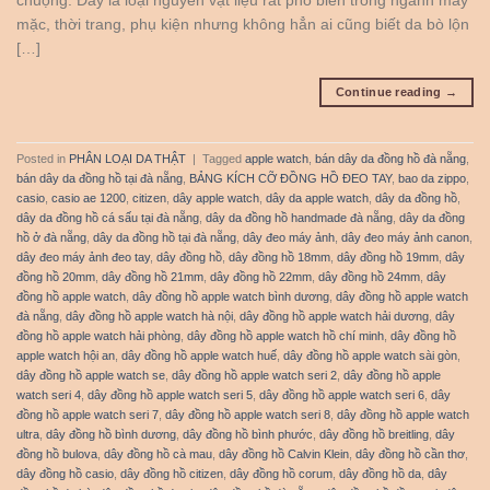
chuộng. Đây là loại nguyên vật liệu rất phổ biến trong ngành may
mặc, thời trang, phụ kiện nhưng không hẳn ai cũng biết da bò lộn
[…]
Continue reading
→
Posted in
PHÂN LOẠI DA THẬT
|
Tagged
apple watch
,
bán dây da đồng hồ đà nẵng
,
bán dây da đồng hồ tại đà nẵng
,
BẢNG KÍCH CỠ ĐỒNG HỒ ĐEO TAY
,
bao da zippo
,
casio
,
casio ae 1200
,
citizen
,
dây apple watch
,
dây da apple watch
,
dây da đồng hồ
,
dây da đồng hồ cá sấu tại đà nẵng
,
dây da đồng hồ handmade đà nẵng
,
dây da đồng
hồ ở đà nẵng
,
dây da đồng hồ tại đà nẵng
,
dây đeo máy ảnh
,
dây đeo máy ảnh canon
,
dây đeo máy ảnh đeo tay
,
dây đồng hồ
,
dây đồng hồ 18mm
,
dây đồng hồ 19mm
,
dây
đồng hồ 20mm
,
dây đồng hồ 21mm
,
dây đồng hồ 22mm
,
dây đồng hồ 24mm
,
dây
đồng hồ apple watch
,
dây đồng hồ apple watch bình dương
,
dây đồng hồ apple watch
đà nẵng
,
dây đồng hồ apple watch hà nội
,
dây đồng hồ apple watch hải dương
,
dây
đồng hồ apple watch hải phòng
,
dây đồng hồ apple watch hồ chí minh
,
dây đồng hồ
apple watch hội an
,
dây đồng hồ apple watch huế
,
dây đồng hồ apple watch sài gòn
,
dây đồng hồ apple watch se
,
dây đồng hồ apple watch seri 2
,
dây đồng hồ apple
watch seri 4
,
dây đồng hồ apple watch seri 5
,
dây đồng hồ apple watch seri 6
,
dây
đồng hồ apple watch seri 7
,
dây đồng hồ apple watch seri 8
,
dây đồng hồ apple watch
ultra
,
dây đồng hồ bình dương
,
dây đồng hồ bình phước
,
dây đồng hồ breitling
,
dây
đồng hồ bulova
,
dây đồng hồ cà mau
,
dây đồng hồ Calvin Klein
,
dây đồng hồ cần thơ
,
dây đồng hồ casio
,
dây đồng hồ citizen
,
dây đồng hồ corum
,
dây đồng hồ da
,
dây