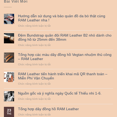
Bài Viết Mới
Hướng dẫn sử dụng và bảo quản đồ da bò thật cùng
RAM Leather nha !
ở
Chức năng bình luận bị tắt
Hướng
dẫn
Đệm Bundstrap quân đội RAM Leather B2 nhỏ dành cho
sử
đồng hồ từ 25mm đến 38mm
dụng
ở
Chức năng bình luận bị tắt
và
Đệm
bảo
Bundstrap
quản
Tổng hợp các màu dây đồng hồ Vegtan nhuộm thủ công
quân
đồ
– RAM Leather
đội
da
ở
Chức năng bình luận bị tắt
RAM
bò
Tổng
Leather
thật
hợp
B2
cùng
RAM Leather tiến hành triển khai mã QR thanh toán –
các
nhỏ
RAM
Miễn Phí Vận Chuyển
màu
dành
Leather
ở
Chức năng bình luận bị tắt
dây
cho
nha
RAM
đồng
đồng
!
Leather
hồ
hồ
Nguồn gốc và ý nghĩa ngày Quốc tế Thiếu nhi 1-6.
tiến
Vegtan
từ
ở
Chức năng bình luận bị tắt
hành
nhuộm
25mm
Nguồn
triển
thủ
đến
gốc
khai
công
38mm
Tổng hợp dây đồng hồ RAM Leather
23
và
mã
–
Th1
ý
ở
Chức năng bình luận bị tắt
QR
RAM