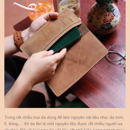
Trong rất nhiều loại da dùng để làm nguyên vật liệu như: da trơn,
lì, bóng,… thì da lộn là một nguyên liệu được rất nhiều người ưa