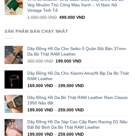
1.000.000 VND.
399.000 VND.
Veg Nhuộm Thủ Công Màu Xanh – Ví Nam Nữ
Vintage Tinh Tế
Original
Current
1.000.000
VND
499.000
VND
price
price
was:
is:
SẢN PHẨM BÁN CHẠY NHẤT
1.000.000 VND.
499.000 VND.
Dây Đồng Hồ Da Cho Seiko 5 Quân Đội Bản 37mm
Da Bò Thật RAM Leather
Original
Current
350.000
VND
199.000
VND
price
price
was:
is:
Dây Đồng Hồ Da Cho Xiaomi Amazfit Bip Da Bò Thật
350.000 VND.
199.000 VND.
RAM Leather
169.000
VND
–
199.000
VND
Dây Đồng Hồ Da Bò Thật RAM Leather Ram Classic
1950 Nâu đất
199.000
VND
–
259.000
VND
Dây Đồng Hồ Da Sáp Cao Cấp Ram Racing D1 Nâu
Đất Bộ Binh Da Bò Thật RAM Leather
199.000
VND
–
259.000
VND