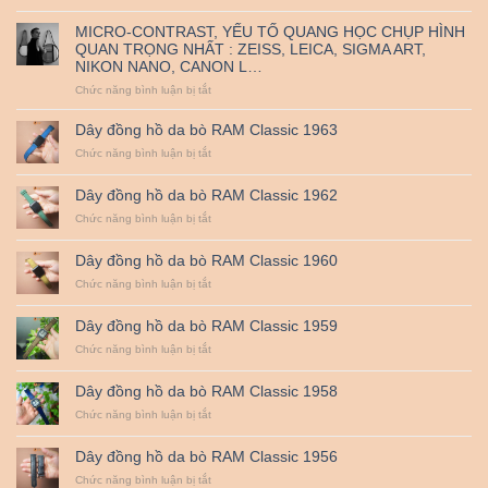
nghĩa
Tổng
thanh
Leather
ngày
hợp
toán
MICRO-CONTRAST, YẾU TỐ QUANG HỌC CHỤP HÌNH
Quốc
dây
–
QUAN TRỌNG NHẤT : ZEISS, LEICA, SIGMA ART,
tế
đồng
Miễn
NIKON NANO, CANON L…
Thiếu
hồ
Phí
nhi
RAM
Vận
ở
Chức năng bình luận bị tắt
1-
Leather
Chuyển
MICRO-
6.
CONTRAST,
Dây đồng hồ da bò RAM Classic 1963
YẾU
ở
Chức năng bình luận bị tắt
TỐ
Dây
QUANG
đồng
HỌC
Dây đồng hồ da bò RAM Classic 1962
hồ
CHỤP
da
ở
Chức năng bình luận bị tắt
HÌNH
bò
Dây
QUAN
RAM
đồng
TRỌNG
Dây đồng hồ da bò RAM Classic 1960
Classic
hồ
NHẤT
1963
da
ở
Chức năng bình luận bị tắt
:
bò
Dây
ZEISS,
RAM
đồng
LEICA,
Dây đồng hồ da bò RAM Classic 1959
Classic
hồ
SIGMA
1962
da
ở
Chức năng bình luận bị tắt
ART,
bò
Dây
NIKON
RAM
đồng
NANO,
Dây đồng hồ da bò RAM Classic 1958
Classic
hồ
CANON
1960
da
ở
Chức năng bình luận bị tắt
L…
bò
Dây
RAM
đồng
Dây đồng hồ da bò RAM Classic 1956
Classic
hồ
1959
da
ở
Chức năng bình luận bị tắt