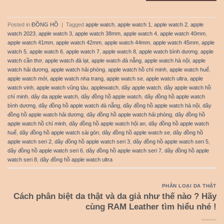
Posted in
ĐỒNG HỒ
|
Tagged
apple watch
,
apple watch 1
,
apple watch 2
,
apple
watch 2023
,
apple watch 3
,
apple watch 38mm
,
apple watch 4
,
apple watch 40mm
,
apple watch 41mm
,
apple watch 42mm
,
apple watch 44mm
,
apple watch 45mm
,
apple
watch 5
,
apple watch 6
,
apple watch 7
,
apple watch 8
,
apple watch bình dương
,
apple
watch cần thơ
,
apple watch đà lạt
,
apple watch đà nẵng
,
apple watch hà nội
,
apple
watch hải dương
,
apple watch hải phòng
,
apple watch hồ chí minh
,
apple watch huế
,
apple watch mới
,
apple watch nha trang
,
apple watch se
,
apple watch ultra
,
apple
watch vinh
,
apple watch vũng tàu
,
applewatch
,
dây apple watch
,
dây apple watch hồ
chí minh
,
dây da apple watch
,
dây đồng hồ apple watch
,
dây đồng hồ apple watch
bình dương
,
dây đồng hồ apple watch đà nẵng
,
dây đồng hồ apple watch hà nội
,
dây
đồng hồ apple watch hải dương
,
dây đồng hồ apple watch hải phòng
,
dây đồng hồ
apple watch hồ chí minh
,
dây đồng hồ apple watch hội an
,
dây đồng hồ apple watch
huế
,
dây đồng hồ apple watch sài gòn
,
dây đồng hồ apple watch se
,
dây đồng hồ
apple watch seri 2
,
dây đồng hồ apple watch seri 3
,
dây đồng hồ apple watch seri 5
,
dây đồng hồ apple watch seri 6
,
dây đồng hồ apple watch seri 7
,
dây đồng hồ apple
watch seri 8
,
dây đồng hồ apple watch ultra
PHÂN LOẠI DA THẬT
Cách phân biệt da thật và da giả như thế nào ? Hãy
cùng RAM Leather tìm hiểu nhé !