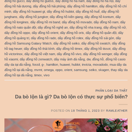
đồng hồ gucci
,
dây đồng hồ guess
,
dây đồng hồ hà nam
,
dây đồng hồ hà nội
,
dây
đồng hồ hải dương
,
dây đồng hồ hải phòng
,
dây đồng hồ hamilton
,
dây đồng hồ hồ chí
minh
,
dây đồng hồ huawei gt
,
dây đồng hồ hublot
,
dây đồng hồ huế
,
dây đồng hồ
junghans
,
dây đồng hồ jungker
,
dây đồng hồ kiên giang
,
dây đồng hồ kontum
,
dây
đồng hồ longines
,
dây đồng hồ mi band
,
dây đồng hồ movado
,
dây đồng hồ nam
,
dây
đồng hồ nato quân đội
,
dây đồng hồ nghệ an
,
dây đồng hồ nha trang
,
dây đồng hồ nữ
,
dây đồng hồ oppo
,
dây đồng hồ orient
,
dây đồng hồ oris
,
dây đồng hồ quân đội
,
dây
đồng hồ quảng trị
,
dây đồng hồ rado
,
dây đồng hồ rolex
,
dây đồng hồ sài gòn
,
dây
đồng hồ Samsung Galaxy Watch
,
dây đồng hồ seiko
,
dây đồng hồ swatch
,
dây đồng
hồ tag heuer
,
dây đồng hồ thái bình
,
dây đồng hồ timex
,
dây đồng hồ tissot
,
dây đồng
hồ victorinox
,
dây đồng hồ việt nam
,
dây đồng hồ vivo
,
dây đồng hồ wenger
,
dây đồng
hồ xiaomi
,
dây đồng hồ zenwatch
,
dây máy ảnh đà nẵng
,
dw
,
đồng hồ
,
đồng hồ casio
dây da tại đà nẵng
,
fossil
,
g-
,
hamilton
,
huawei
,
hublot
,
invicta
,
movadodo
,
mua dây da
đồng hồ tại đà nẵng
,
mvmt
,
omega
,
oppo
,
orient
,
samsung
,
seiko
,
skagen
,
thay dây da
đồng hồ tại đà nẵng
,
timex
,
vivo
PHÂN LOẠI DA THẬT
Da bò lộn là gì? Da bò lộn có thực sự phổ biến?
POSTED ON
18 THÁNG 1, 2023
BY
RAMLEATHER