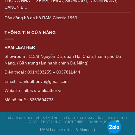
TRỌNG NHẤT : ZEISS, LEICA, SIGMA ART, NIKON NANO,
CANON L…
Dây đồng hồ da bò RAM Classic 1963
THÔNG TIN CỬA HÀNG
RAM LEATHER
Showroom : 113/8 Nguyễn Du, quận Hải Châu, thành phố Đà
Nẵng. (Gần trung tâm hành chính Đà Nẵng)
Điện thoại : 0914393255 – 0937811444
Email : ramleather.vn@gmail.com
Website : https://ramleather.vn
Mã số thuế : 8363694733
DÂY ĐỒNG HỒ
VÍ
MÁY ẢNH
ĐIỆN THOẠI & MÁY TÍNH
BAO ZIPPO
GIÀY
THẮT LƯNG
GIỚI THIỆU
DANH MỤC
RAM Leather ( Real & Morden )