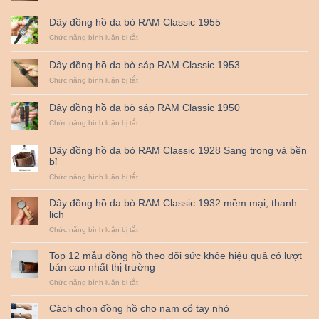
bò
Dây
RAM
đồng
Dây đồng hồ da bò RAM Classic 1955
Classic
hồ
1958
da
ở
Chức năng bình luận bị tắt
bò
Dây
RAM
đồng
Dây đồng hồ da bò sáp RAM Classic 1953
Classic
hồ
1956
da
ở
Chức năng bình luận bị tắt
bò
Dây
RAM
đồng
Dây đồng hồ da bò sáp RAM Classic 1950
Classic
hồ
1955
da
ở
Chức năng bình luận bị tắt
bò
Dây
sáp
đồng
Dây đồng hồ da bò RAM Classic 1928 Sang trọng và bền
RAM
hồ
bỉ
Classic
da
1953
bò
ở
Chức năng bình luận bị tắt
sáp
Dây
RAM
đồng
Dây đồng hồ da bò RAM Classic 1932 mềm mại, thanh
Classic
hồ
lịch
1950
da
ở
Chức năng bình luận bị tắt
bò
Dây
RAM
đồng
Classic
Top 12 mẫu đồng hồ theo dõi sức khỏe hiệu quả có lượt
hồ
1928
bán cao nhất thị trường
da
Sang
ở
Chức năng bình luận bị tắt
bò
trọng
Top
RAM
và
12
Classic
bền
Cách chọn đồng hồ cho nam cổ tay nhỏ
mẫu
1932
bỉ