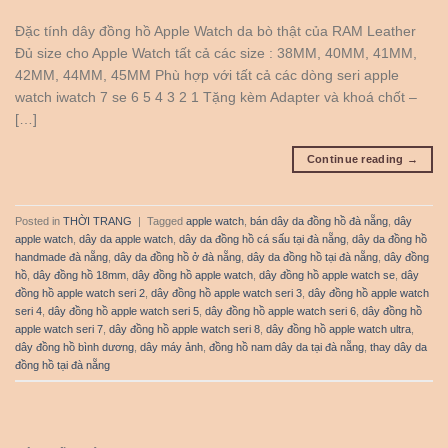
Đặc tính dây đồng hồ Apple Watch da bò thật của RAM Leather
Đủ size cho Apple Watch tất cả các size : 38MM, 40MM, 41MM,
42MM, 44MM, 45MM Phù hợp với tất cả các dòng seri apple
watch iwatch 7 se 6 5 4 3 2 1 Tặng kèm Adapter và khoá chốt –
[…]
Continue reading
→
Posted in
THỜI TRANG
|
Tagged
apple watch
,
bán dây da đồng hồ đà nẵng
,
dây
apple watch
,
dây da apple watch
,
dây da đồng hồ cá sấu tại đà nẵng
,
dây da đồng hồ
handmade đà nẵng
,
dây da đồng hồ ở đà nẵng
,
dây da đồng hồ tại đà nẵng
,
dây đồng
hồ
,
dây đồng hồ 18mm
,
dây đồng hồ apple watch
,
dây đồng hồ apple watch se
,
dây
đồng hồ apple watch seri 2
,
dây đồng hồ apple watch seri 3
,
dây đồng hồ apple watch
seri 4
,
dây đồng hồ apple watch seri 5
,
dây đồng hồ apple watch seri 6
,
dây đồng hồ
apple watch seri 7
,
dây đồng hồ apple watch seri 8
,
dây đồng hồ apple watch ultra
,
dây đồng hồ bình dương
,
dây máy ảnh
,
đồng hồ nam dây da tại đà nẵng
,
thay dây da
đồng hồ tại đà nẵng