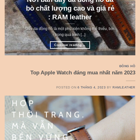
bò chất lượng cao và giá rẻ
: RAM leather
Dây da đồng hồ là một phụ kiện không thể thiếu, bởi
trong quá trình [...]
Continue reading
→
ĐỒNG HỒ
Top Apple Watch đáng mua nhất năm 2023
POSTED ON
6 THÁNG 4, 2023
BY
RAMLEATHER