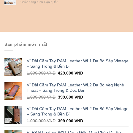
ở
Chức năng bình luận bị tắt
đồng
mềm
Cách
hồ
mại,
chọn
theo
thanh
đồng
dõi
lịch
hồ
sức
cho
khỏe
nam
hiệu
cổ
quả
tay
có
nhỏ
lượt
Sản phẩm mới nhất
bán
cao
nhất
thị
Ví Dài Cầm Tay RAM Leather WL1 Da Bò Sáp Vintage
trường
– Sang Trọng & Bền Bỉ
Original
Current
1.000.000
VND
429.000
VND
price
price
was:
is:
Ví Dài Cầm Tay RAM Leather WL2 Da Bò Veg Nghệ
1.000.000 VND.
429.000 VND.
Thuật – Sang Trọng & Độc Bản
Original
Current
1.000.000
VND
399.000
VND
price
price
was:
is:
Ví Dài Cầm Tay RAM Leather WL2 Da Bò Sáp Vintage
1.000.000 VND.
399.000 VND.
– Sang Trọng & Bền Bỉ
Original
Current
1.000.000
VND
399.000
VND
price
price
was:
is:
Ví RAM Leather WX1 Cách Điệu May Chéo Da Bò