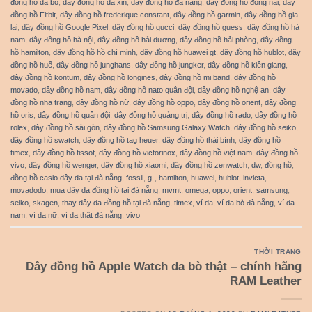
đồng hồ da bò
,
dây đồng hồ da xịn
,
dây đồng hồ đà nẵng
,
dây đồng hồ đồng nai
,
dây
đồng hồ Fitbit
,
dây đồng hồ frederique constant
,
dây đồng hồ garmin
,
dây đồng hồ gia
lai
,
dây đồng hồ Google Pixel
,
dây đồng hồ gucci
,
dây đồng hồ guess
,
dây đồng hồ hà
nam
,
dây đồng hồ hà nội
,
dây đồng hồ hải dương
,
dây đồng hồ hải phòng
,
dây đồng
hồ hamilton
,
dây đồng hồ hồ chí minh
,
dây đồng hồ huawei gt
,
dây đồng hồ hublot
,
dây
đồng hồ huế
,
dây đồng hồ junghans
,
dây đồng hồ jungker
,
dây đồng hồ kiên giang
,
dây đồng hồ kontum
,
dây đồng hồ longines
,
dây đồng hồ mi band
,
dây đồng hồ
movado
,
dây đồng hồ nam
,
dây đồng hồ nato quân đội
,
dây đồng hồ nghệ an
,
dây
đồng hồ nha trang
,
dây đồng hồ nữ
,
dây đồng hồ oppo
,
dây đồng hồ orient
,
dây đồng
hồ oris
,
dây đồng hồ quân đội
,
dây đồng hồ quảng trị
,
dây đồng hồ rado
,
dây đồng hồ
rolex
,
dây đồng hồ sài gòn
,
dây đồng hồ Samsung Galaxy Watch
,
dây đồng hồ seiko
,
dây đồng hồ swatch
,
dây đồng hồ tag heuer
,
dây đồng hồ thái bình
,
dây đồng hồ
timex
,
dây đồng hồ tissot
,
dây đồng hồ victorinox
,
dây đồng hồ việt nam
,
dây đồng hồ
vivo
,
dây đồng hồ wenger
,
dây đồng hồ xiaomi
,
dây đồng hồ zenwatch
,
dw
,
đồng hồ
,
đồng hồ casio dây da tại đà nẵng
,
fossil
,
g-
,
hamilton
,
huawei
,
hublot
,
invicta
,
movadodo
,
mua dây da đồng hồ tại đà nẵng
,
mvmt
,
omega
,
oppo
,
orient
,
samsung
,
seiko
,
skagen
,
thay dây da đồng hồ tại đà nẵng
,
timex
,
ví da
,
ví da bò đà nẵng
,
ví da
nam
,
ví da nữ
,
ví da thật đà nẵng
,
vivo
THỜI TRANG
Dây đồng hồ Apple Watch da bò thật – chính hãng
RAM Leather