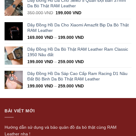
Dây Đồng Hồ Da Cho Seiko 5 Quân Đội Bản 37mm
Da Bò Thật RAM Leather
Original
Current
350.000
VND
199.000
VND
price
price
was:
is:
Dây Đồng Hồ Da Cho Xiaomi Amazfit Bip Da Bò Thật
350.000 VND.
199.000 VND.
RAM Leather
169.000
VND
–
199.000
VND
Dây Đồng Hồ Da Bò Thật RAM Leather Ram Classic
1950 Nâu đất
199.000
VND
–
259.000
VND
Dây Đồng Hồ Da Sáp Cao Cấp Ram Racing D1 Nâu
Đất Bộ Binh Da Bò Thật RAM Leather
199.000
VND
–
259.000
VND
BÀI VIẾT MỚI
Hướng dẫn sử dụng và bảo quản đồ da bò thật cùng RAM
Leather nha !