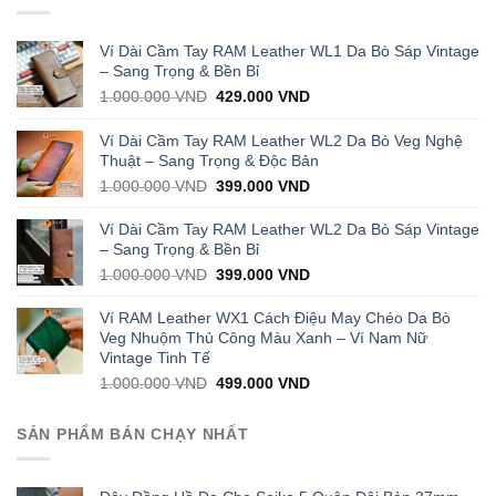
Ví Dài Cầm Tay RAM Leather WL1 Da Bò Sáp Vintage
– Sang Trọng & Bền Bỉ
Original
Current
1.000.000
VND
429.000
VND
price
price
was:
is:
Ví Dài Cầm Tay RAM Leather WL2 Da Bò Veg Nghệ
1.000.000 VND.
429.000 VND.
Thuật – Sang Trọng & Độc Bản
Original
Current
1.000.000
VND
399.000
VND
price
price
was:
is:
Ví Dài Cầm Tay RAM Leather WL2 Da Bò Sáp Vintage
1.000.000 VND.
399.000 VND.
– Sang Trọng & Bền Bỉ
Original
Current
1.000.000
VND
399.000
VND
price
price
was:
is:
Ví RAM Leather WX1 Cách Điệu May Chéo Da Bò
1.000.000 VND.
399.000 VND.
Veg Nhuộm Thủ Công Màu Xanh – Ví Nam Nữ
Vintage Tinh Tế
Original
Current
1.000.000
VND
499.000
VND
price
price
was:
is:
SẢN PHẨM BÁN CHẠY NHẤT
1.000.000 VND.
499.000 VND.