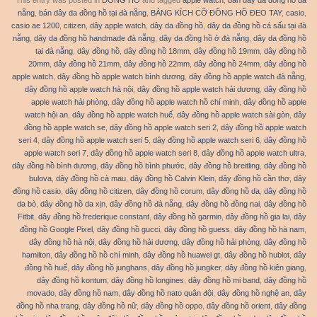
This entry was posted in
ĐỒNG HỒ
and tagged
apple watch
,
bán dây da đồng hồ đà
nẵng
,
bán dây da đồng hồ tại đà nẵng
,
BẢNG KÍCH CỠ ĐỒNG HỒ ĐEO TAY
,
casio
,
casio ae 1200
,
citizen
,
dây apple watch
,
dây da đồng hồ
,
dây da đồng hồ cá sấu tại đà
nẵng
,
dây da đồng hồ handmade đà nẵng
,
dây da đồng hồ ở đà nẵng
,
dây da đồng hồ
tại đà nẵng
,
dây đồng hồ
,
dây đồng hồ 18mm
,
dây đồng hồ 19mm
,
dây đồng hồ
20mm
,
dây đồng hồ 21mm
,
dây đồng hồ 22mm
,
dây đồng hồ 24mm
,
dây đồng hồ
apple watch
,
dây đồng hồ apple watch bình dương
,
dây đồng hồ apple watch đà nẵng
,
dây đồng hồ apple watch hà nội
,
dây đồng hồ apple watch hải dương
,
dây đồng hồ
apple watch hải phòng
,
dây đồng hồ apple watch hồ chí minh
,
dây đồng hồ apple
watch hội an
,
dây đồng hồ apple watch huế
,
dây đồng hồ apple watch sài gòn
,
dây
đồng hồ apple watch se
,
dây đồng hồ apple watch seri 2
,
dây đồng hồ apple watch
seri 4
,
dây đồng hồ apple watch seri 5
,
dây đồng hồ apple watch seri 6
,
dây đồng hồ
apple watch seri 7
,
dây đồng hồ apple watch seri 8
,
dây đồng hồ apple watch ultra
,
dây đồng hồ bình dương
,
dây đồng hồ bình phước
,
dây đồng hồ breitling
,
dây đồng hồ
bulova
,
dây đồng hồ cà mau
,
dây đồng hồ Calvin Klein
,
dây đồng hồ cần thơ
,
dây
đồng hồ casio
,
dây đồng hồ citizen
,
dây đồng hồ corum
,
dây đồng hồ da
,
dây đồng hồ
da bò
,
dây đồng hồ da xịn
,
dây đồng hồ đà nẵng
,
dây đồng hồ đồng nai
,
dây đồng hồ
Fitbit
,
dây đồng hồ frederique constant
,
dây đồng hồ garmin
,
dây đồng hồ gia lai
,
dây
đồng hồ Google Pixel
,
dây đồng hồ gucci
,
dây đồng hồ guess
,
dây đồng hồ hà nam
,
dây đồng hồ hà nội
,
dây đồng hồ hải dương
,
dây đồng hồ hải phòng
,
dây đồng hồ
hamilton
,
dây đồng hồ hồ chí minh
,
dây đồng hồ huawei gt
,
dây đồng hồ hublot
,
dây
đồng hồ huế
,
dây đồng hồ junghans
,
dây đồng hồ jungker
,
dây đồng hồ kiên giang
,
dây đồng hồ kontum
,
dây đồng hồ longines
,
dây đồng hồ mi band
,
dây đồng hồ
movado
,
dây đồng hồ nam
,
dây đồng hồ nato quân đội
,
dây đồng hồ nghệ an
,
dây
đồng hồ nha trang
,
dây đồng hồ nữ
,
dây đồng hồ oppo
,
dây đồng hồ orient
,
dây đồng