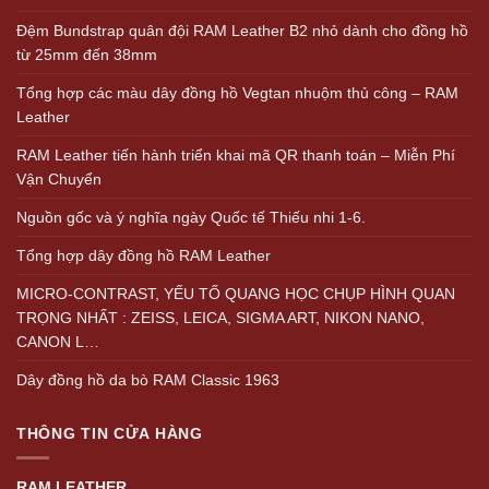
Đệm Bundstrap quân đội RAM Leather B2 nhỏ dành cho đồng hồ
từ 25mm đến 38mm
Tổng hợp các màu dây đồng hồ Vegtan nhuộm thủ công – RAM
Leather
RAM Leather tiến hành triển khai mã QR thanh toán – Miễn Phí
Vận Chuyển
Nguồn gốc và ý nghĩa ngày Quốc tế Thiếu nhi 1-6.
Tổng hợp dây đồng hồ RAM Leather
MICRO-CONTRAST, YẾU TỐ QUANG HỌC CHỤP HÌNH QUAN
TRỌNG NHẤT : ZEISS, LEICA, SIGMA ART, NIKON NANO,
CANON L…
Dây đồng hồ da bò RAM Classic 1963
THÔNG TIN CỬA HÀNG
RAM LEATHER