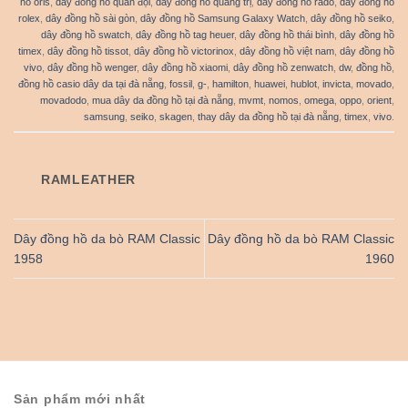
hồ oris
,
dây đồng hồ quân đội
,
dây đồng hồ quảng trị
,
dây đồng hồ rado
,
dây đồng hồ
rolex
,
dây đồng hồ sài gòn
,
dây đồng hồ Samsung Galaxy Watch
,
dây đồng hồ seiko
,
dây đồng hồ swatch
,
dây đồng hồ tag heuer
,
dây đồng hồ thái bình
,
dây đồng hồ
timex
,
dây đồng hồ tissot
,
dây đồng hồ victorinox
,
dây đồng hồ việt nam
,
dây đồng hồ
vivo
,
dây đồng hồ wenger
,
dây đồng hồ xiaomi
,
dây đồng hồ zenwatch
,
dw
,
đồng hồ
,
đồng hồ casio dây da tại đà nẵng
,
fossil
,
g-
,
hamilton
,
huawei
,
hublot
,
invicta
,
movado
,
movadodo
,
mua dây da đồng hồ tại đà nẵng
,
mvmt
,
nomos
,
omega
,
oppo
,
orient
,
samsung
,
seiko
,
skagen
,
thay dây da đồng hồ tại đà nẵng
,
timex
,
vivo
.
RAMLEATHER
Dây đồng hồ da bò RAM Classic
Dây đồng hồ da bò RAM Classic
1958
1960
Sản phẩm mới nhất