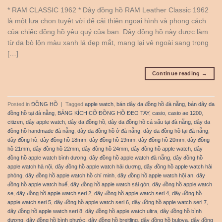
* RAM CLASSIC 1962 * Dây đồng hồ RAM Leather Classic 1962
là một lựa chọn tuyệt vời để cải thiện ngoại hình và phong cách
của chiếc đồng hồ yêu quý của bạn. Dây đồng hồ này được làm
từ da bò lộn màu xanh lá đẹp mắt, mang lại vẻ ngoài sang trọng
[…]
Continue reading
→
Posted in
ĐỒNG HỒ
|
Tagged
apple watch
,
bán dây da đồng hồ đà nẵng
,
bán dây da
đồng hồ tại đà nẵng
,
BẢNG KÍCH CỠ ĐỒNG HỒ ĐEO TAY
,
casio
,
casio ae 1200
,
citizen
,
dây apple watch
,
dây da đồng hồ
,
dây da đồng hồ cá sấu tại đà nẵng
,
dây da
đồng hồ handmade đà nẵng
,
dây da đồng hồ ở đà nẵng
,
dây da đồng hồ tại đà nẵng
,
dây đồng hồ
,
dây đồng hồ 18mm
,
dây đồng hồ 19mm
,
dây đồng hồ 20mm
,
dây đồng
hồ 21mm
,
dây đồng hồ 22mm
,
dây đồng hồ 24mm
,
dây đồng hồ apple watch
,
dây
đồng hồ apple watch bình dương
,
dây đồng hồ apple watch đà nẵng
,
dây đồng hồ
apple watch hà nội
,
dây đồng hồ apple watch hải dương
,
dây đồng hồ apple watch hải
phòng
,
dây đồng hồ apple watch hồ chí minh
,
dây đồng hồ apple watch hội an
,
dây
đồng hồ apple watch huế
,
dây đồng hồ apple watch sài gòn
,
dây đồng hồ apple watch
se
,
dây đồng hồ apple watch seri 2
,
dây đồng hồ apple watch seri 4
,
dây đồng hồ
apple watch seri 5
,
dây đồng hồ apple watch seri 6
,
dây đồng hồ apple watch seri 7
,
dây đồng hồ apple watch seri 8
,
dây đồng hồ apple watch ultra
,
dây đồng hồ bình
dương
,
dây đồng hồ bình phước
,
dây đồng hồ breitling
,
dây đồng hồ bulova
,
dây đồng