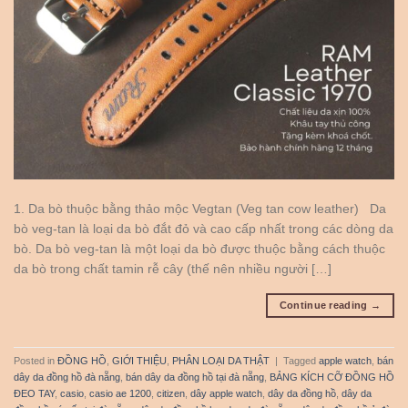
1. Da bò thuộc bằng thảo mộc Vegtan (Veg tan cow leather) Da
bò veg-tan là loại da bò đắt đỏ và cao cấp nhất trong các dòng da
bò. Da bò veg-tan là một loại da bò được thuộc bằng cách thuộc
da bò trong chất tamin rễ cây (thế nên nhiều người […]
Continue reading
→
Posted in
ĐỒNG HỒ
,
GIỚI THIỆU
,
PHÂN LOẠI DA THẬT
|
Tagged
apple watch
,
bán
dây da đồng hồ đà nẵng
,
bán dây da đồng hồ tại đà nẵng
,
BẢNG KÍCH CỠ ĐỒNG HỒ
ĐEO TAY
,
casio
,
casio ae 1200
,
citizen
,
dây apple watch
,
dây da đồng hồ
,
dây da