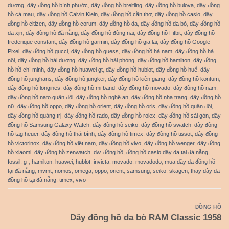
dương
,
dây đồng hồ bình phước
,
dây đồng hồ breitling
,
dây đồng hồ bulova
,
dây đồng
hồ cà mau
,
dây đồng hồ Calvin Klein
,
dây đồng hồ cần thơ
,
dây đồng hồ casio
,
dây
đồng hồ citizen
,
dây đồng hồ corum
,
dây đồng hồ da
,
dây đồng hồ da bò
,
dây đồng hồ
da xịn
,
dây đồng hồ đà nẵng
,
dây đồng hồ đồng nai
,
dây đồng hồ Fitbit
,
dây đồng hồ
frederique constant
,
dây đồng hồ garmin
,
dây đồng hồ gia lai
,
dây đồng hồ Google
Pixel
,
dây đồng hồ gucci
,
dây đồng hồ guess
,
dây đồng hồ hà nam
,
dây đồng hồ hà
nội
,
dây đồng hồ hải dương
,
dây đồng hồ hải phòng
,
dây đồng hồ hamilton
,
dây đồng
hồ hồ chí minh
,
dây đồng hồ huawei gt
,
dây đồng hồ hublot
,
dây đồng hồ huế
,
dây
đồng hồ junghans
,
dây đồng hồ jungker
,
dây đồng hồ kiên giang
,
dây đồng hồ kontum
,
dây đồng hồ longines
,
dây đồng hồ mi band
,
dây đồng hồ movado
,
dây đồng hồ nam
,
dây đồng hồ nato quân đội
,
dây đồng hồ nghệ an
,
dây đồng hồ nha trang
,
dây đồng hồ
nữ
,
dây đồng hồ oppo
,
dây đồng hồ orient
,
dây đồng hồ oris
,
dây đồng hồ quân đội
,
dây đồng hồ quảng trị
,
dây đồng hồ rado
,
dây đồng hồ rolex
,
dây đồng hồ sài gòn
,
dây
đồng hồ Samsung Galaxy Watch
,
dây đồng hồ seiko
,
dây đồng hồ swatch
,
dây đồng
hồ tag heuer
,
dây đồng hồ thái bình
,
dây đồng hồ timex
,
dây đồng hồ tissot
,
dây đồng
hồ victorinox
,
dây đồng hồ việt nam
,
dây đồng hồ vivo
,
dây đồng hồ wenger
,
dây đồng
hồ xiaomi
,
dây đồng hồ zenwatch
,
dw
,
đồng hồ
,
đồng hồ casio dây da tại đà nẵng
,
fossil
,
g-
,
hamilton
,
huawei
,
hublot
,
invicta
,
movado
,
movadodo
,
mua dây da đồng hồ
tại đà nẵng
,
mvmt
,
nomos
,
omega
,
oppo
,
orient
,
samsung
,
seiko
,
skagen
,
thay dây da
đồng hồ tại đà nẵng
,
timex
,
vivo
ĐỒNG HỒ
Dây đồng hồ da bò RAM Classic 1958