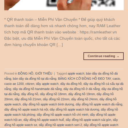
* QR thanh toán – Miễn Phí Vận Chuyển * Để giúp quý khách
thanh toán dễ dàng hơn và nhanh chóng hơn, nay RAM Leather
tích hợp mã QR thanh toán vào website : https://ramleather.vn
Đặc biệt, ưu đãi Miễn Phí Vận Chuyển toàn quốc, cho tất cả các
đơn hàng chuyển khoản QR […]
Continue reading
→
Posted in
ĐỒNG HỒ
,
GIỚI THIỆU
|
Tagged
apple watch
,
bán dây da đồng hồ đà
nẵng
,
bán dây da đồng hồ tại đà nẵng
,
BẢNG KÍCH CỠ ĐỒNG HỒ ĐEO TAY
,
casio
,
casio ae 1200
,
citizen
,
dây apple watch
,
dây da đồng hồ
,
dây da đồng hồ cá sấu tại đà
nẵng
,
dây da đồng hồ handmade đà nẵng
,
dây da đồng hồ ở đà nẵng
,
dây da đồng hồ
tại đà nẵng
,
dây đồng hồ
,
dây đồng hồ 18mm
,
dây đồng hồ 19mm
,
dây đồng hồ
20mm
,
dây đồng hồ 21mm
,
dây đồng hồ 22mm
,
dây đồng hồ 24mm
,
dây đồng hồ
apple watch
,
dây đồng hồ apple watch bình dương
,
dây đồng hồ apple watch đà nẵng
,
dây đồng hồ apple watch hà nội
,
dây đồng hồ apple watch hải dương
,
dây đồng hồ
apple watch hải phòng
,
dây đồng hồ apple watch hồ chí minh
,
dây đồng hồ apple
watch hội an
,
dây đồng hồ apple watch huế
,
dây đồng hồ apple watch sài gòn
,
dây
đồng hồ apple watch se
,
dây đồng hồ apple watch seri 2
,
dây đồng hồ apple watch