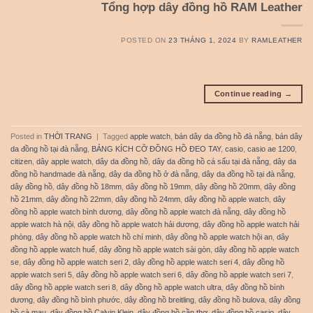
Tổng hợp dây đồng hồ RAM Leather
POSTED ON
23 THÁNG 1, 2024
BY
RAMLEATHER
Continue reading
→
Posted in
THỜI TRANG
|
Tagged
apple watch
,
bán dây da đồng hồ đà nẵng
,
bán dây
da đồng hồ tại đà nẵng
,
BẢNG KÍCH CỠ ĐỒNG HỒ ĐEO TAY
,
casio
,
casio ae 1200
,
citizen
,
dây apple watch
,
dây da đồng hồ
,
dây da đồng hồ cá sấu tại đà nẵng
,
dây da
đồng hồ handmade đà nẵng
,
dây da đồng hồ ở đà nẵng
,
dây da đồng hồ tại đà nẵng
,
dây đồng hồ
,
dây đồng hồ 18mm
,
dây đồng hồ 19mm
,
dây đồng hồ 20mm
,
dây đồng
hồ 21mm
,
dây đồng hồ 22mm
,
dây đồng hồ 24mm
,
dây đồng hồ apple watch
,
dây
đồng hồ apple watch bình dương
,
dây đồng hồ apple watch đà nẵng
,
dây đồng hồ
apple watch hà nội
,
dây đồng hồ apple watch hải dương
,
dây đồng hồ apple watch hải
phòng
,
dây đồng hồ apple watch hồ chí minh
,
dây đồng hồ apple watch hội an
,
dây
đồng hồ apple watch huế
,
dây đồng hồ apple watch sài gòn
,
dây đồng hồ apple watch
se
,
dây đồng hồ apple watch seri 2
,
dây đồng hồ apple watch seri 4
,
dây đồng hồ
apple watch seri 5
,
dây đồng hồ apple watch seri 6
,
dây đồng hồ apple watch seri 7
,
dây đồng hồ apple watch seri 8
,
dây đồng hồ apple watch ultra
,
dây đồng hồ bình
dương
,
dây đồng hồ bình phước
,
dây đồng hồ breitling
,
dây đồng hồ bulova
,
dây đồng
hồ cà mau
,
dây đồng hồ Calvin Klein
,
dây đồng hồ cần thơ
,
dây đồng hồ casio
,
dây