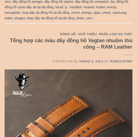
vivo
,
dây đồng hồ wenger
,
dây đồng hồ xiaomi
,
dây đồng hồ zenwatch
,
dw
,
đồng hồ
,
đồng hồ casio dây da tại đà nẵng
,
fossil
,
g-
,
hamilton
,
huawei
,
hublot
,
invicta
,
movadodo
,
mua dây da đồng hồ tại đà nẵng
,
mvmt
,
omega
,
oppo
,
orient
,
samsung
,
seiko
,
skagen
,
thay dây da đồng hồ tại đà nẵng
,
timex
,
vivo
ĐỒNG HỒ
,
GIỚI THIỆU
,
PHÂN LOẠI DA THẬT
Tổng hợp các màu dây đồng hồ Vegtan nhuộm thủ
công – RAM Leather
POSTED ON
21 THÁNG 6, 2024
BY
RAMLEATHER