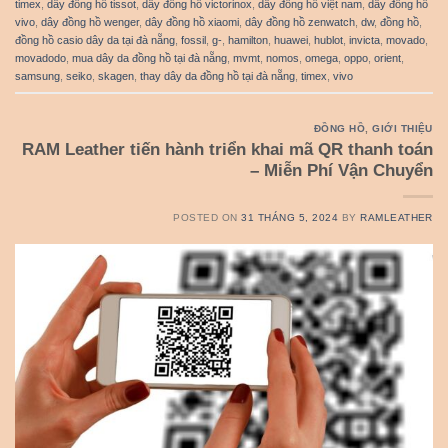
timex
,
dây đồng hồ tissot
,
dây đồng hồ victorinox
,
dây đồng hồ việt nam
,
dây đồng hồ
vivo
,
dây đồng hồ wenger
,
dây đồng hồ xiaomi
,
dây đồng hồ zenwatch
,
dw
,
đồng hồ
,
đồng hồ casio dây da tại đà nẵng
,
fossil
,
g-
,
hamilton
,
huawei
,
hublot
,
invicta
,
movado
,
movadodo
,
mua dây da đồng hồ tại đà nẵng
,
mvmt
,
nomos
,
omega
,
oppo
,
orient
,
samsung
,
seiko
,
skagen
,
thay dây da đồng hồ tại đà nẵng
,
timex
,
vivo
ĐỒNG HỒ
,
GIỚI THIỆU
RAM Leather tiến hành triển khai mã QR thanh toán
– Miễn Phí Vận Chuyển
POSTED ON
31 THÁNG 5, 2024
BY
RAMLEATHER