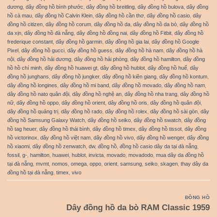
dương
,
dây đồng hồ bình phước
,
dây đồng hồ breitling
,
dây đồng hồ bulova
,
dây đồng
hồ cà mau
,
dây đồng hồ Calvin Klein
,
dây đồng hồ cần thơ
,
dây đồng hồ casio
,
dây
đồng hồ citizen
,
dây đồng hồ corum
,
dây đồng hồ da
,
dây đồng hồ da bò
,
dây đồng hồ
da xịn
,
dây đồng hồ đà nẵng
,
dây đồng hồ đồng nai
,
dây đồng hồ Fitbit
,
dây đồng hồ
frederique constant
,
dây đồng hồ garmin
,
dây đồng hồ gia lai
,
dây đồng hồ Google
Pixel
,
dây đồng hồ gucci
,
dây đồng hồ guess
,
dây đồng hồ hà nam
,
dây đồng hồ hà
nội
,
dây đồng hồ hải dương
,
dây đồng hồ hải phòng
,
dây đồng hồ hamilton
,
dây đồng
hồ hồ chí minh
,
dây đồng hồ huawei gt
,
dây đồng hồ hublot
,
dây đồng hồ huế
,
dây
đồng hồ junghans
,
dây đồng hồ jungker
,
dây đồng hồ kiên giang
,
dây đồng hồ kontum
,
dây đồng hồ longines
,
dây đồng hồ mi band
,
dây đồng hồ movado
,
dây đồng hồ nam
,
dây đồng hồ nato quân đội
,
dây đồng hồ nghệ an
,
dây đồng hồ nha trang
,
dây đồng hồ
nữ
,
dây đồng hồ oppo
,
dây đồng hồ orient
,
dây đồng hồ oris
,
dây đồng hồ quân đội
,
dây đồng hồ quảng trị
,
dây đồng hồ rado
,
dây đồng hồ rolex
,
dây đồng hồ sài gòn
,
dây
đồng hồ Samsung Galaxy Watch
,
dây đồng hồ seiko
,
dây đồng hồ swatch
,
dây đồng
hồ tag heuer
,
dây đồng hồ thái bình
,
dây đồng hồ timex
,
dây đồng hồ tissot
,
dây đồng
hồ victorinox
,
dây đồng hồ việt nam
,
dây đồng hồ vivo
,
dây đồng hồ wenger
,
dây đồng
hồ xiaomi
,
dây đồng hồ zenwatch
,
dw
,
đồng hồ
,
đồng hồ casio dây da tại đà nẵng
,
fossil
,
g-
,
hamilton
,
huawei
,
hublot
,
invicta
,
movado
,
movadodo
,
mua dây da đồng hồ
tại đà nẵng
,
mvmt
,
nomos
,
omega
,
oppo
,
orient
,
samsung
,
seiko
,
skagen
,
thay dây da
đồng hồ tại đà nẵng
,
timex
,
vivo
ĐỒNG HỒ
Dây đồng hồ da bò RAM Classic 1959