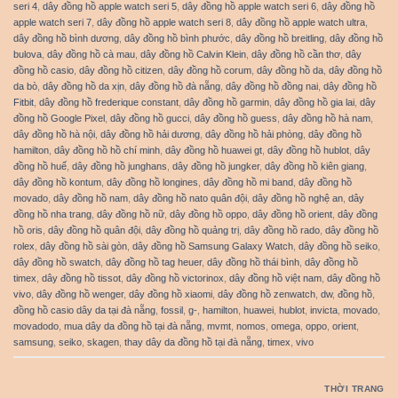
seri 4
,
dây đồng hồ apple watch seri 5
,
dây đồng hồ apple watch seri 6
,
dây đồng hồ
apple watch seri 7
,
dây đồng hồ apple watch seri 8
,
dây đồng hồ apple watch ultra
,
dây đồng hồ bình dương
,
dây đồng hồ bình phước
,
dây đồng hồ breitling
,
dây đồng hồ
bulova
,
dây đồng hồ cà mau
,
dây đồng hồ Calvin Klein
,
dây đồng hồ cần thơ
,
dây
đồng hồ casio
,
dây đồng hồ citizen
,
dây đồng hồ corum
,
dây đồng hồ da
,
dây đồng hồ
da bò
,
dây đồng hồ da xịn
,
dây đồng hồ đà nẵng
,
dây đồng hồ đồng nai
,
dây đồng hồ
Fitbit
,
dây đồng hồ frederique constant
,
dây đồng hồ garmin
,
dây đồng hồ gia lai
,
dây
đồng hồ Google Pixel
,
dây đồng hồ gucci
,
dây đồng hồ guess
,
dây đồng hồ hà nam
,
dây đồng hồ hà nội
,
dây đồng hồ hải dương
,
dây đồng hồ hải phòng
,
dây đồng hồ
hamilton
,
dây đồng hồ hồ chí minh
,
dây đồng hồ huawei gt
,
dây đồng hồ hublot
,
dây
đồng hồ huế
,
dây đồng hồ junghans
,
dây đồng hồ jungker
,
dây đồng hồ kiên giang
,
dây đồng hồ kontum
,
dây đồng hồ longines
,
dây đồng hồ mi band
,
dây đồng hồ
movado
,
dây đồng hồ nam
,
dây đồng hồ nato quân đội
,
dây đồng hồ nghệ an
,
dây
đồng hồ nha trang
,
dây đồng hồ nữ
,
dây đồng hồ oppo
,
dây đồng hồ orient
,
dây đồng
hồ oris
,
dây đồng hồ quân đội
,
dây đồng hồ quảng trị
,
dây đồng hồ rado
,
dây đồng hồ
rolex
,
dây đồng hồ sài gòn
,
dây đồng hồ Samsung Galaxy Watch
,
dây đồng hồ seiko
,
dây đồng hồ swatch
,
dây đồng hồ tag heuer
,
dây đồng hồ thái bình
,
dây đồng hồ
timex
,
dây đồng hồ tissot
,
dây đồng hồ victorinox
,
dây đồng hồ việt nam
,
dây đồng hồ
vivo
,
dây đồng hồ wenger
,
dây đồng hồ xiaomi
,
dây đồng hồ zenwatch
,
dw
,
đồng hồ
,
đồng hồ casio dây da tại đà nẵng
,
fossil
,
g-
,
hamilton
,
huawei
,
hublot
,
invicta
,
movado
,
movadodo
,
mua dây da đồng hồ tại đà nẵng
,
mvmt
,
nomos
,
omega
,
oppo
,
orient
,
samsung
,
seiko
,
skagen
,
thay dây da đồng hồ tại đà nẵng
,
timex
,
vivo
THỜI TRANG