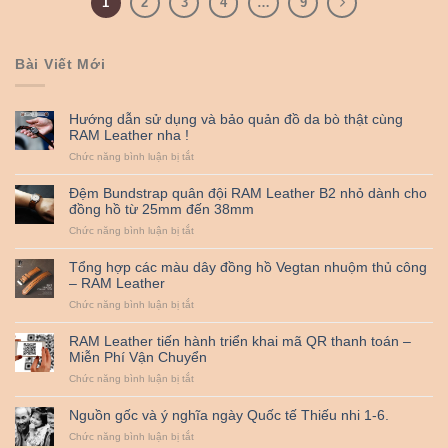
1
2
3
4
…
9
Bài Viết Mới
Hướng dẫn sử dụng và bảo quản đồ da bò thật cùng
RAM Leather nha !
ở
Chức năng bình luận bị tắt
Hướng
dẫn
Đệm Bundstrap quân đội RAM Leather B2 nhỏ dành cho
sử
đồng hồ từ 25mm đến 38mm
dụng
ở
Chức năng bình luận bị tắt
và
Đệm
bảo
Bundstrap
quản
Tổng hợp các màu dây đồng hồ Vegtan nhuộm thủ công
quân
đồ
– RAM Leather
đội
da
ở
Chức năng bình luận bị tắt
RAM
bò
Tổng
Leather
thật
hợp
B2
cùng
RAM Leather tiến hành triển khai mã QR thanh toán –
các
nhỏ
RAM
Miễn Phí Vận Chuyển
màu
dành
Leather
ở
Chức năng bình luận bị tắt
dây
cho
nha
RAM
đồng
đồng
!
Leather
hồ
hồ
Nguồn gốc và ý nghĩa ngày Quốc tế Thiếu nhi 1-6.
tiến
Vegtan
từ
ở
Chức năng bình luận bị tắt
hành
nhuộm
25mm