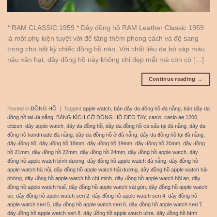
* RAM CLASSIC 1959 * Dây đồng hồ RAM Leather Classic 1959
là một phụ kiện tuyệt vời để tăng thêm phong cách và độ sang
trọng cho bất kỳ chiếc đồng hồ nào. Với chất liệu da bò sáp màu
nâu vân hạt, dây đồng hồ này không chỉ đẹp mắt mà còn có […]
Continue reading
→
Posted in
ĐỒNG HỒ
|
Tagged
apple watch
,
bán dây da đồng hồ đà nẵng
,
bán dây da
đồng hồ tại đà nẵng
,
BẢNG KÍCH CỠ ĐỒNG HỒ ĐEO TAY
,
casio
,
casio ae 1200
,
citizen
,
dây apple watch
,
dây da đồng hồ
,
dây da đồng hồ cá sấu tại đà nẵng
,
dây da
đồng hồ handmade đà nẵng
,
dây da đồng hồ ở đà nẵng
,
dây da đồng hồ tại đà nẵng
,
dây đồng hồ
,
dây đồng hồ 18mm
,
dây đồng hồ 19mm
,
dây đồng hồ 20mm
,
dây đồng
hồ 21mm
,
dây đồng hồ 22mm
,
dây đồng hồ 24mm
,
dây đồng hồ apple watch
,
dây
đồng hồ apple watch bình dương
,
dây đồng hồ apple watch đà nẵng
,
dây đồng hồ
apple watch hà nội
,
dây đồng hồ apple watch hải dương
,
dây đồng hồ apple watch hải
phòng
,
dây đồng hồ apple watch hồ chí minh
,
dây đồng hồ apple watch hội an
,
dây
đồng hồ apple watch huế
,
dây đồng hồ apple watch sài gòn
,
dây đồng hồ apple watch
se
,
dây đồng hồ apple watch seri 2
,
dây đồng hồ apple watch seri 4
,
dây đồng hồ
apple watch seri 5
,
dây đồng hồ apple watch seri 6
,
dây đồng hồ apple watch seri 7
,
dây đồng hồ apple watch seri 8
,
dây đồng hồ apple watch ultra
,
dây đồng hồ bình