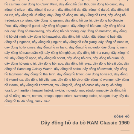
hồ cà mau
,
dây đồng hồ Calvin Klein
,
dây đồng hồ cần thơ
,
dây đồng hồ casio
,
dây
đồng hồ citizen
,
dây đồng hồ corum
,
dây đồng hồ da
,
dây đồng hồ da bò
,
dây đồng hồ
da xịn
,
dây đồng hồ đà nẵng
,
dây đồng hồ đồng nai
,
dây đồng hồ Fitbit
,
dây đồng hồ
frederique constant
,
dây đồng hồ garmin
,
dây đồng hồ gia lai
,
dây đồng hồ Google
Pixel
,
dây đồng hồ gucci
,
dây đồng hồ guess
,
dây đồng hồ hà nam
,
dây đồng hồ hà
nội
,
dây đồng hồ hải dương
,
dây đồng hồ hải phòng
,
dây đồng hồ hamilton
,
dây đồng
hồ hồ chí minh
,
dây đồng hồ huawei gt
,
dây đồng hồ hublot
,
dây đồng hồ huế
,
dây
đồng hồ junghans
,
dây đồng hồ jungker
,
dây đồng hồ kiên giang
,
dây đồng hồ kontum
,
dây đồng hồ longines
,
dây đồng hồ mi band
,
dây đồng hồ movado
,
dây đồng hồ nam
,
dây đồng hồ nato quân đội
,
dây đồng hồ nghệ an
,
dây đồng hồ nha trang
,
dây đồng hồ
nữ
,
dây đồng hồ oppo
,
dây đồng hồ orient
,
dây đồng hồ oris
,
dây đồng hồ quân đội
,
dây đồng hồ quảng trị
,
dây đồng hồ rado
,
dây đồng hồ rolex
,
dây đồng hồ sài gòn
,
dây
đồng hồ Samsung Galaxy Watch
,
dây đồng hồ seiko
,
dây đồng hồ swatch
,
dây đồng
hồ tag heuer
,
dây đồng hồ thái bình
,
dây đồng hồ timex
,
dây đồng hồ tissot
,
dây đồng
hồ victorinox
,
dây đồng hồ việt nam
,
dây đồng hồ vivo
,
dây đồng hồ wenger
,
dây đồng
hồ xiaomi
,
dây đồng hồ zenwatch
,
dw
,
đồng hồ
,
đồng hồ casio dây da tại đà nẵng
,
fossil
,
g-
,
hamilton
,
huawei
,
hublot
,
invicta
,
movado
,
movadodo
,
mua dây da đồng hồ
tại đà nẵng
,
mvmt
,
nomos
,
omega
,
oppo
,
orient
,
samsung
,
seiko
,
skagen
,
thay dây da
đồng hồ tại đà nẵng
,
timex
,
vivo
ĐỒNG HỒ
Dây đồng hồ da bò RAM Classic 1960