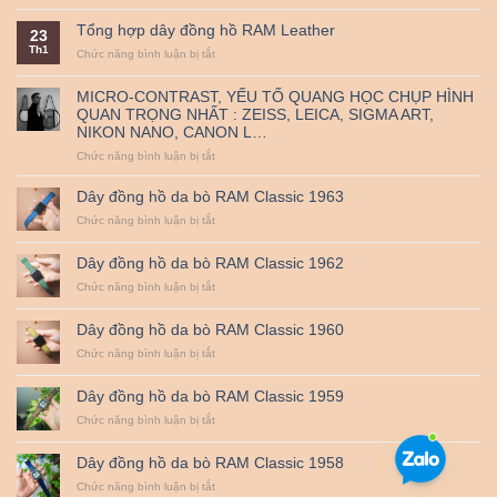
Nguồn
triển
thủ
đến
gốc
khai
công
38mm
Tổng hợp dây đồng hồ RAM Leather
23
và
mã
–
Th1
ý
ở
Chức năng bình luận bị tắt
QR
RAM
nghĩa
Tổng
thanh
Leather
ngày
hợp
toán
MICRO-CONTRAST, YẾU TỐ QUANG HỌC CHỤP HÌNH
Quốc
dây
–
QUAN TRỌNG NHẤT : ZEISS, LEICA, SIGMA ART,
tế
đồng
Miễn
NIKON NANO, CANON L…
Thiếu
hồ
Phí
nhi
RAM
Vận
ở
Chức năng bình luận bị tắt
1-
Leather
Chuyển
MICRO-
6.
CONTRAST,
Dây đồng hồ da bò RAM Classic 1963
YẾU
ở
Chức năng bình luận bị tắt
TỐ
Dây
QUANG
đồng
HỌC
Dây đồng hồ da bò RAM Classic 1962
hồ
CHỤP
da
ở
Chức năng bình luận bị tắt
HÌNH
bò
Dây
QUAN
RAM
đồng
TRỌNG
Dây đồng hồ da bò RAM Classic 1960
Classic
hồ
NHẤT
1963
da
ở
Chức năng bình luận bị tắt
:
bò
Dây
ZEISS,
RAM
đồng
LEICA,
Dây đồng hồ da bò RAM Classic 1959
Classic
hồ
SIGMA
1962
da
ở
Chức năng bình luận bị tắt
ART,
bò
Dây
NIKON
RAM
đồng
NANO,
Dây đồng hồ da bò RAM Classic 1958
Classic
hồ
CANON
1960
da
ở
Chức năng bình luận bị tắt
L…