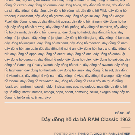
đồng hồ citizen
,
dây đồng hồ corum
,
dây đồng hồ da
,
dây đồng hồ da bò
,
dây đồng hồ
da xịn
,
dây đồng hồ đà nẵng
,
dây đồng hồ đồng nai
,
dây đồng hồ Fitbit
,
dây đồng hồ
frederique constant
,
dây đồng hồ garmin
,
dây đồng hồ gia lai
,
dây đồng hồ Google
Pixel
,
dây đồng hồ gucci
,
dây đồng hồ guess
,
dây đồng hồ hà nam
,
dây đồng hồ hà
nội
,
dây đồng hồ hải dương
,
dây đồng hồ hải phòng
,
dây đồng hồ hamilton
,
dây đồng
hồ hồ chí minh
,
dây đồng hồ huawei gt
,
dây đồng hồ hublot
,
dây đồng hồ huế
,
dây
đồng hồ junghans
,
dây đồng hồ jungker
,
dây đồng hồ kiên giang
,
dây đồng hồ kontum
,
dây đồng hồ longines
,
dây đồng hồ mi band
,
dây đồng hồ movado
,
dây đồng hồ nam
,
dây đồng hồ nato quân đội
,
dây đồng hồ nghệ an
,
dây đồng hồ nha trang
,
dây đồng hồ
nữ
,
dây đồng hồ oppo
,
dây đồng hồ orient
,
dây đồng hồ oris
,
dây đồng hồ quân đội
,
dây đồng hồ quảng trị
,
dây đồng hồ rado
,
dây đồng hồ rolex
,
dây đồng hồ sài gòn
,
dây
đồng hồ Samsung Galaxy Watch
,
dây đồng hồ seiko
,
dây đồng hồ swatch
,
dây đồng
hồ tag heuer
,
dây đồng hồ thái bình
,
dây đồng hồ timex
,
dây đồng hồ tissot
,
dây đồng
hồ victorinox
,
dây đồng hồ việt nam
,
dây đồng hồ vivo
,
dây đồng hồ wenger
,
dây đồng
hồ xiaomi
,
dây đồng hồ zenwatch
,
dw
,
đồng hồ
,
đồng hồ casio dây da tại đà nẵng
,
fossil
,
g-
,
hamilton
,
huawei
,
hublot
,
invicta
,
movado
,
movadodo
,
mua dây da đồng hồ
tại đà nẵng
,
mvmt
,
nomos
,
omega
,
oppo
,
orient
,
samsung
,
seiko
,
skagen
,
thay dây da
đồng hồ tại đà nẵng
,
timex
,
vivo
ĐỒNG HỒ
Dây đồng hồ da bò RAM Classic 1963
POSTED ON
4 THÁNG 7, 2023
BY
RAMLEATHER