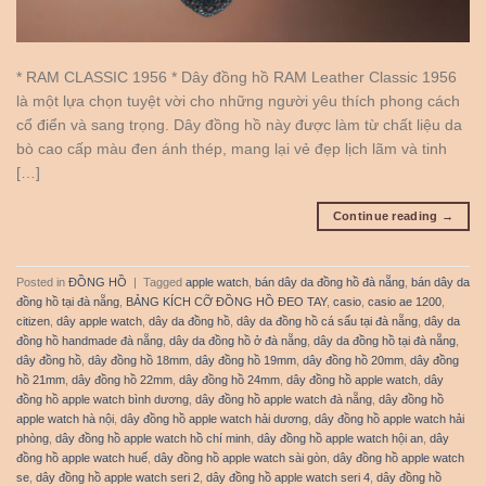
* RAM CLASSIC 1956 * Dây đồng hồ RAM Leather Classic 1956
là một lựa chọn tuyệt vời cho những người yêu thích phong cách
cổ điển và sang trọng. Dây đồng hồ này được làm từ chất liệu da
bò cao cấp màu đen ánh thép, mang lại vẻ đẹp lịch lãm và tinh
[…]
Continue reading
→
Posted in
ĐỒNG HỒ
|
Tagged
apple watch
,
bán dây da đồng hồ đà nẵng
,
bán dây da
đồng hồ tại đà nẵng
,
BẢNG KÍCH CỠ ĐỒNG HỒ ĐEO TAY
,
casio
,
casio ae 1200
,
citizen
,
dây apple watch
,
dây da đồng hồ
,
dây da đồng hồ cá sấu tại đà nẵng
,
dây da
đồng hồ handmade đà nẵng
,
dây da đồng hồ ở đà nẵng
,
dây da đồng hồ tại đà nẵng
,
dây đồng hồ
,
dây đồng hồ 18mm
,
dây đồng hồ 19mm
,
dây đồng hồ 20mm
,
dây đồng
hồ 21mm
,
dây đồng hồ 22mm
,
dây đồng hồ 24mm
,
dây đồng hồ apple watch
,
dây
đồng hồ apple watch bình dương
,
dây đồng hồ apple watch đà nẵng
,
dây đồng hồ
apple watch hà nội
,
dây đồng hồ apple watch hải dương
,
dây đồng hồ apple watch hải
phòng
,
dây đồng hồ apple watch hồ chí minh
,
dây đồng hồ apple watch hội an
,
dây
đồng hồ apple watch huế
,
dây đồng hồ apple watch sài gòn
,
dây đồng hồ apple watch
se
,
dây đồng hồ apple watch seri 2
,
dây đồng hồ apple watch seri 4
,
dây đồng hồ