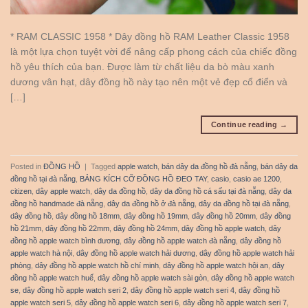
* RAM CLASSIC 1958 * Dây đồng hồ RAM Leather Classic 1958
là một lựa chọn tuyệt vời để nâng cấp phong cách của chiếc đồng
hồ yêu thích của bạn. Được làm từ chất liệu da bò màu xanh
dương vân hạt, dây đồng hồ này tạo nên một vẻ đẹp cổ điển và
[…]
Continue reading
→
Posted in
ĐỒNG HỒ
|
Tagged
apple watch
,
bán dây da đồng hồ đà nẵng
,
bán dây da
đồng hồ tại đà nẵng
,
BẢNG KÍCH CỠ ĐỒNG HỒ ĐEO TAY
,
casio
,
casio ae 1200
,
citizen
,
dây apple watch
,
dây da đồng hồ
,
dây da đồng hồ cá sấu tại đà nẵng
,
dây da
đồng hồ handmade đà nẵng
,
dây da đồng hồ ở đà nẵng
,
dây da đồng hồ tại đà nẵng
,
dây đồng hồ
,
dây đồng hồ 18mm
,
dây đồng hồ 19mm
,
dây đồng hồ 20mm
,
dây đồng
hồ 21mm
,
dây đồng hồ 22mm
,
dây đồng hồ 24mm
,
dây đồng hồ apple watch
,
dây
đồng hồ apple watch bình dương
,
dây đồng hồ apple watch đà nẵng
,
dây đồng hồ
apple watch hà nội
,
dây đồng hồ apple watch hải dương
,
dây đồng hồ apple watch hải
phòng
,
dây đồng hồ apple watch hồ chí minh
,
dây đồng hồ apple watch hội an
,
dây
đồng hồ apple watch huế
,
dây đồng hồ apple watch sài gòn
,
dây đồng hồ apple watch
se
,
dây đồng hồ apple watch seri 2
,
dây đồng hồ apple watch seri 4
,
dây đồng hồ
apple watch seri 5
,
dây đồng hồ apple watch seri 6
,
dây đồng hồ apple watch seri 7
,