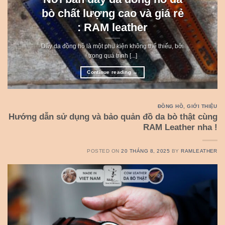
bò chất lượng cao và giá rẻ
: RAM leather
Dây da đồng hồ là một phụ kiện không thể thiếu, bởi
trong quá trình [...]
Continue reading
→
ĐỒNG HỒ
,
GIỚI THIỆU
Hướng dẫn sử dụng và bảo quản đồ da bò thật cùng
RAM Leather nha !
POSTED ON
20 THÁNG 8, 2025
BY
RAMLEATHER