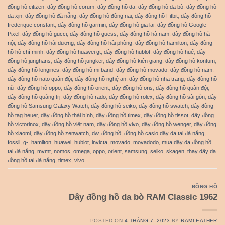
đồng hồ citizen
,
dây đồng hồ corum
,
dây đồng hồ da
,
dây đồng hồ da bò
,
dây đồng hồ
da xịn
,
dây đồng hồ đà nẵng
,
dây đồng hồ đồng nai
,
dây đồng hồ Fitbit
,
dây đồng hồ
frederique constant
,
dây đồng hồ garmin
,
dây đồng hồ gia lai
,
dây đồng hồ Google
Pixel
,
dây đồng hồ gucci
,
dây đồng hồ guess
,
dây đồng hồ hà nam
,
dây đồng hồ hà
nội
,
dây đồng hồ hải dương
,
dây đồng hồ hải phòng
,
dây đồng hồ hamilton
,
dây đồng
hồ hồ chí minh
,
dây đồng hồ huawei gt
,
dây đồng hồ hublot
,
dây đồng hồ huế
,
dây
đồng hồ junghans
,
dây đồng hồ jungker
,
dây đồng hồ kiên giang
,
dây đồng hồ kontum
,
dây đồng hồ longines
,
dây đồng hồ mi band
,
dây đồng hồ movado
,
dây đồng hồ nam
,
dây đồng hồ nato quân đội
,
dây đồng hồ nghệ an
,
dây đồng hồ nha trang
,
dây đồng hồ
nữ
,
dây đồng hồ oppo
,
dây đồng hồ orient
,
dây đồng hồ oris
,
dây đồng hồ quân đội
,
dây đồng hồ quảng trị
,
dây đồng hồ rado
,
dây đồng hồ rolex
,
dây đồng hồ sài gòn
,
dây
đồng hồ Samsung Galaxy Watch
,
dây đồng hồ seiko
,
dây đồng hồ swatch
,
dây đồng
hồ tag heuer
,
dây đồng hồ thái bình
,
dây đồng hồ timex
,
dây đồng hồ tissot
,
dây đồng
hồ victorinox
,
dây đồng hồ việt nam
,
dây đồng hồ vivo
,
dây đồng hồ wenger
,
dây đồng
hồ xiaomi
,
dây đồng hồ zenwatch
,
dw
,
đồng hồ
,
đồng hồ casio dây da tại đà nẵng
,
fossil
,
g-
,
hamilton
,
huawei
,
hublot
,
invicta
,
movado
,
movadodo
,
mua dây da đồng hồ
tại đà nẵng
,
mvmt
,
nomos
,
omega
,
oppo
,
orient
,
samsung
,
seiko
,
skagen
,
thay dây da
đồng hồ tại đà nẵng
,
timex
,
vivo
ĐỒNG HỒ
Dây đồng hồ da bò RAM Classic 1962
POSTED ON
4 THÁNG 7, 2023
BY
RAMLEATHER