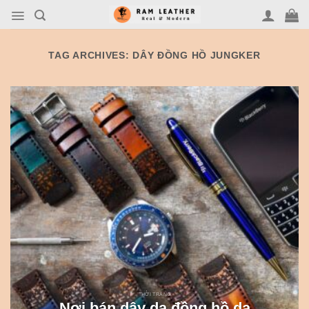
Skip
to
content
TAG ARCHIVES:
DÂY ĐỒNG HỒ JUNGKER
THỜI TRANG
Nơi bán dây da đồng hồ da