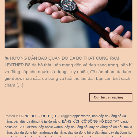
🐂 HƯỚNG DẪN BẢO QUẢN ĐỒ DA BÒ THẬT CÙNG RAM
LEATHER Đồ da bò thật luôn mang đến vẻ đẹp sang trọng, bền bỉ
và đẳng cấp cho người sử dụng. Tuy nhiên, để sản phẩm da luôn
giữ được màu sắc, độ bóng và tuổi thọ lâu dài, bạn cần biết cách
chăm […]
Continue reading
→
Posted in
ĐỒNG HỒ
,
GIỚI THIỆU
|
Tagged
apple watch
,
bán dây da đồng hồ đà
nẵng
,
bán dây da đồng hồ tại đà nẵng
,
BẢNG KÍCH CỠ ĐỒNG HỒ ĐEO TAY
,
casio
,
casio ae 1200
,
citizen
,
dây apple watch
,
dây da đồng hồ
,
dây da đồng hồ cá sấu tại đà
nẵng
,
dây da đồng hồ handmade đà nẵng
,
dây da đồng hồ ở đà nẵng
,
dây da đồng hồ