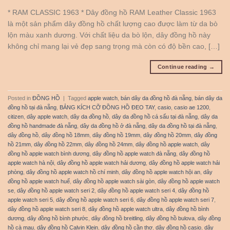
* RAM CLASSIC 1963 * Dây đồng hồ RAM Leather Classic 1963
là một sản phẩm dây đồng hồ chất lượng cao được làm từ da bò
lộn màu xanh dương. Với chất liệu da bò lộn, dây đồng hồ này
không chỉ mang lại vẻ đẹp sang trọng mà còn có độ bền cao, […]
Continue reading
→
Posted in
ĐỒNG HỒ
|
Tagged
apple watch
,
bán dây da đồng hồ đà nẵng
,
bán dây da
đồng hồ tại đà nẵng
,
BẢNG KÍCH CỠ ĐỒNG HỒ ĐEO TAY
,
casio
,
casio ae 1200
,
citizen
,
dây apple watch
,
dây da đồng hồ
,
dây da đồng hồ cá sấu tại đà nẵng
,
dây da
đồng hồ handmade đà nẵng
,
dây da đồng hồ ở đà nẵng
,
dây da đồng hồ tại đà nẵng
,
dây đồng hồ
,
dây đồng hồ 18mm
,
dây đồng hồ 19mm
,
dây đồng hồ 20mm
,
dây đồng
hồ 21mm
,
dây đồng hồ 22mm
,
dây đồng hồ 24mm
,
dây đồng hồ apple watch
,
dây
đồng hồ apple watch bình dương
,
dây đồng hồ apple watch đà nẵng
,
dây đồng hồ
apple watch hà nội
,
dây đồng hồ apple watch hải dương
,
dây đồng hồ apple watch hải
phòng
,
dây đồng hồ apple watch hồ chí minh
,
dây đồng hồ apple watch hội an
,
dây
đồng hồ apple watch huế
,
dây đồng hồ apple watch sài gòn
,
dây đồng hồ apple watch
se
,
dây đồng hồ apple watch seri 2
,
dây đồng hồ apple watch seri 4
,
dây đồng hồ
apple watch seri 5
,
dây đồng hồ apple watch seri 6
,
dây đồng hồ apple watch seri 7
,
dây đồng hồ apple watch seri 8
,
dây đồng hồ apple watch ultra
,
dây đồng hồ bình
dương
,
dây đồng hồ bình phước
,
dây đồng hồ breitling
,
dây đồng hồ bulova
,
dây đồng
hồ cà mau
,
dây đồng hồ Calvin Klein
,
dây đồng hồ cần thơ
,
dây đồng hồ casio
,
dây