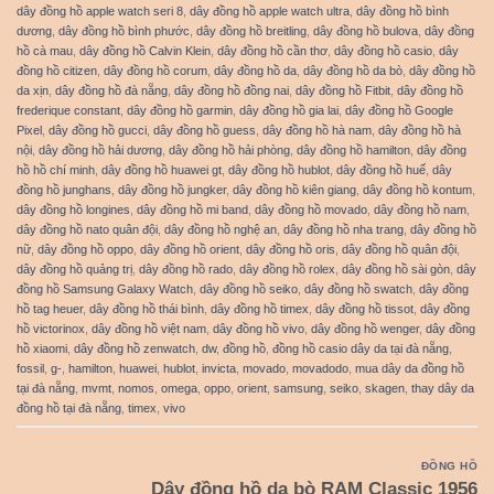
dây đồng hồ apple watch seri 8
,
dây đồng hồ apple watch ultra
,
dây đồng hồ bình
dương
,
dây đồng hồ bình phước
,
dây đồng hồ breitling
,
dây đồng hồ bulova
,
dây đồng
hồ cà mau
,
dây đồng hồ Calvin Klein
,
dây đồng hồ cần thơ
,
dây đồng hồ casio
,
dây
đồng hồ citizen
,
dây đồng hồ corum
,
dây đồng hồ da
,
dây đồng hồ da bò
,
dây đồng hồ
da xịn
,
dây đồng hồ đà nẵng
,
dây đồng hồ đồng nai
,
dây đồng hồ Fitbit
,
dây đồng hồ
frederique constant
,
dây đồng hồ garmin
,
dây đồng hồ gia lai
,
dây đồng hồ Google
Pixel
,
dây đồng hồ gucci
,
dây đồng hồ guess
,
dây đồng hồ hà nam
,
dây đồng hồ hà
nội
,
dây đồng hồ hải dương
,
dây đồng hồ hải phòng
,
dây đồng hồ hamilton
,
dây đồng
hồ hồ chí minh
,
dây đồng hồ huawei gt
,
dây đồng hồ hublot
,
dây đồng hồ huế
,
dây
đồng hồ junghans
,
dây đồng hồ jungker
,
dây đồng hồ kiên giang
,
dây đồng hồ kontum
,
dây đồng hồ longines
,
dây đồng hồ mi band
,
dây đồng hồ movado
,
dây đồng hồ nam
,
dây đồng hồ nato quân đội
,
dây đồng hồ nghệ an
,
dây đồng hồ nha trang
,
dây đồng hồ
nữ
,
dây đồng hồ oppo
,
dây đồng hồ orient
,
dây đồng hồ oris
,
dây đồng hồ quân đội
,
dây đồng hồ quảng trị
,
dây đồng hồ rado
,
dây đồng hồ rolex
,
dây đồng hồ sài gòn
,
dây
đồng hồ Samsung Galaxy Watch
,
dây đồng hồ seiko
,
dây đồng hồ swatch
,
dây đồng
hồ tag heuer
,
dây đồng hồ thái bình
,
dây đồng hồ timex
,
dây đồng hồ tissot
,
dây đồng
hồ victorinox
,
dây đồng hồ việt nam
,
dây đồng hồ vivo
,
dây đồng hồ wenger
,
dây đồng
hồ xiaomi
,
dây đồng hồ zenwatch
,
dw
,
đồng hồ
,
đồng hồ casio dây da tại đà nẵng
,
fossil
,
g-
,
hamilton
,
huawei
,
hublot
,
invicta
,
movado
,
movadodo
,
mua dây da đồng hồ
tại đà nẵng
,
mvmt
,
nomos
,
omega
,
oppo
,
orient
,
samsung
,
seiko
,
skagen
,
thay dây da
đồng hồ tại đà nẵng
,
timex
,
vivo
ĐỒNG HỒ
Dây đồng hồ da bò RAM Classic 1956