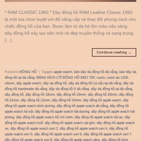
* RAM CLASSIC 1960 * Dây đồng hồ RAM Leather Classic 1960
là một lựa chọn tuyệt vời để nâng cấp và thay đổi phong cách cho
chiếc đồng hồ của bạn. Được làm từ da bò lộn màu nâu sáng,
dây đồng hồ này tạo nên một vẻ đẹp truyền thống và sang trọng.
[…]
Continue reading
→
Posted in
ĐỒNG HỒ
|
Tagged
apple watch
,
bán dây da đồng hồ đà nẵng
,
bán dây da
đồng hồ tại đà nẵng
,
BẢNG KÍCH CỠ ĐỒNG HỒ ĐEO TAY
,
casio
,
casio ae 1200
,
citizen
,
dây apple watch
,
dây da đồng hồ
,
dây da đồng hồ cá sấu tại đà nẵng
,
dây da
đồng hồ handmade đà nẵng
,
dây da đồng hồ ở đà nẵng
,
dây da đồng hồ tại đà nẵng
,
dây đồng hồ
,
dây đồng hồ 18mm
,
dây đồng hồ 19mm
,
dây đồng hồ 20mm
,
dây đồng
hồ 21mm
,
dây đồng hồ 22mm
,
dây đồng hồ 24mm
,
dây đồng hồ apple watch
,
dây
đồng hồ apple watch bình dương
,
dây đồng hồ apple watch đà nẵng
,
dây đồng hồ
apple watch hà nội
,
dây đồng hồ apple watch hải dương
,
dây đồng hồ apple watch hải
phòng
,
dây đồng hồ apple watch hồ chí minh
,
dây đồng hồ apple watch hội an
,
dây
đồng hồ apple watch huế
,
dây đồng hồ apple watch sài gòn
,
dây đồng hồ apple watch
se
,
dây đồng hồ apple watch seri 2
,
dây đồng hồ apple watch seri 4
,
dây đồng hồ
apple watch seri 5
,
dây đồng hồ apple watch seri 6
,
dây đồng hồ apple watch seri 7
,
dây đồng hồ apple watch seri 8
,
dây đồng hồ apple watch ultra
,
dây đồng hồ bình