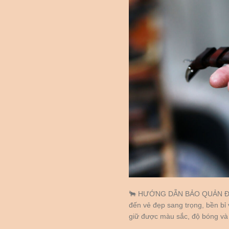
🐂 HƯỚNG DẪN BẢO QUẢN ĐỒ
đến vẻ đẹp sang trọng, bền bỉ
giữ được màu sắc, độ bóng và t