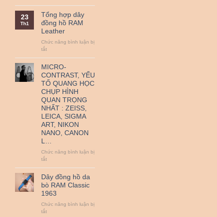
QR
Nguồn
thanh
gốc
Tổng hợp dây
23
toán
và
đồng hồ RAM
Th1
–
ý
Leather
Miễn
nghĩa
Phí
ngày
Chức năng bình luận bị
Vận
Quốc
ở
tắt
Chuyển
tế
Tổng
Thiếu
hợp
MICRO-
nhi
dây
CONTRAST, YẾU
1-
đồng
TỐ QUANG HỌC
6.
hồ
CHỤP HÌNH
RAM
QUAN TRỌNG
Leather
NHẤT : ZEISS,
LEICA, SIGMA
ART, NIKON
NANO, CANON
L…
Chức năng bình luận bị
ở
tắt
MICRO-
CONTRAST,
Dây đồng hồ da
YẾU
bò RAM Classic
TỐ
1963
QUANG
HỌC
Chức năng bình luận bị
CHỤP
ở
tắt
HÌNH