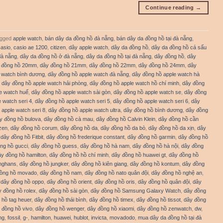
Continue reading
→
gged
apple watch
,
bán dây da đồng hồ đà nẵng
,
bán dây da đồng hồ tại đà nẵng
,
casio
,
casio ae 1200
,
citizen
,
dây apple watch
,
dây da đồng hồ
,
dây da đồng hồ cá sấu
đà nẵng
,
dây da đồng hồ ở đà nẵng
,
dây da đồng hồ tại đà nẵng
,
dây đồng hồ
,
dây
 đồng hồ 20mm
,
dây đồng hồ 21mm
,
dây đồng hồ 22mm
,
dây đồng hồ 24mm
,
dây
 watch bình dương
,
dây đồng hồ apple watch đà nẵng
,
dây đồng hồ apple watch hà
,
dây đồng hồ apple watch hải phòng
,
dây đồng hồ apple watch hồ chí minh
,
dây đồng
e watch huế
,
dây đồng hồ apple watch sài gòn
,
dây đồng hồ apple watch se
,
dây đồng
 watch seri 4
,
dây đồng hồ apple watch seri 5
,
dây đồng hồ apple watch seri 6
,
dây
 apple watch seri 8
,
dây đồng hồ apple watch ultra
,
dây đồng hồ bình dương
,
dây đồng
y đồng hồ bulova
,
dây đồng hồ cà mau
,
dây đồng hồ Calvin Klein
,
dây đồng hồ cần
izen
,
dây đồng hồ corum
,
dây đồng hồ da
,
dây đồng hồ da bò
,
dây đồng hồ da xịn
,
dây
,
dây đồng hồ Fitbit
,
dây đồng hồ frederique constant
,
dây đồng hồ garmin
,
dây đồng hồ
ng hồ gucci
,
dây đồng hồ guess
,
dây đồng hồ hà nam
,
dây đồng hồ hà nội
,
dây đồng
ây đồng hồ hamilton
,
dây đồng hồ hồ chí minh
,
dây đồng hồ huawei gt
,
dây đồng hồ
unghans
,
dây đồng hồ jungker
,
dây đồng hồ kiên giang
,
dây đồng hồ kontum
,
dây đồng
đồng hồ movado
,
dây đồng hồ nam
,
dây đồng hồ nato quân đội
,
dây đồng hồ nghệ an
,
,
dây đồng hồ oppo
,
dây đồng hồ orient
,
dây đồng hồ oris
,
dây đồng hồ quân đội
,
dây
y đồng hồ rolex
,
dây đồng hồ sài gòn
,
dây đồng hồ Samsung Galaxy Watch
,
dây đồng
 hồ tag heuer
,
dây đồng hồ thái bình
,
dây đồng hồ timex
,
dây đồng hồ tissot
,
dây đồng
 đồng hồ vivo
,
dây đồng hồ wenger
,
dây đồng hồ xiaomi
,
dây đồng hồ zenwatch
,
dw
,
ng
,
fossil
,
g-
,
hamilton
,
huawei
,
hublot
,
invicta
,
movadodo
,
mua dây da đồng hồ tại đà