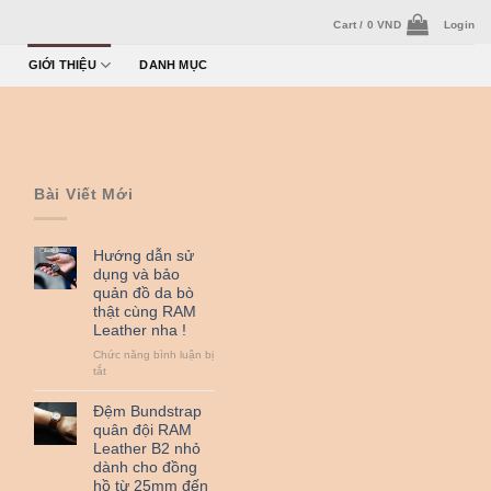
Cart /
0
VND
Login
GIỚI THIỆU
DANH MỤC
Bài Viết Mới
Hướng dẫn sử
dụng và bảo
quản đồ da bò
thật cùng RAM
Leather nha !
Chức năng bình luận bị
ở
tắt
Hướng
dẫn
Đệm Bundstrap
sử
quân đội RAM
dụng
Leather B2 nhỏ
và
dành cho đồng
bảo
hồ từ 25mm đến
quản