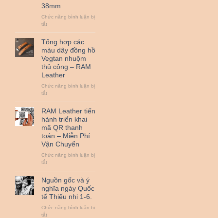
38mm
đồ
da
Chức năng bình luận bị
bò
ở
tắt
thật
Đệm
cùng
Bundstrap
Tổng hợp các
RAM
quân
Leather
màu dây đồng hồ
đội
nha
Vegtan nhuộm
RAM
!
thủ công – RAM
Leather
Leather
B2
nhỏ
Chức năng bình luận bị
dành
ở
tắt
cho
Tổng
đồng
hợp
RAM Leather tiến
hồ
các
hành triển khai
từ
màu
25mm
mã QR thanh
dây
đến
toán – Miễn Phí
đồng
38mm
Vận Chuyển
hồ
Vegtan
Chức năng bình luận bị
nhuộm
ở
tắt
thủ
RAM
công
Leather
Nguồn gốc và ý
–
tiến
nghĩa ngày Quốc
RAM
hành
Leather
tế Thiếu nhi 1-6.
triển
khai
Chức năng bình luận bị
mã
ở
tắt