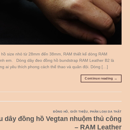
 hồ size nhỏ từ 28mm đến 38mm, RAM thiết kế dòng RAM
anh em. Dòng dây đeo đồng hồ bundstrap RAM Leather B2 là
ng ai yêu thích phong cách thể thao và quân đội. Dòng […]
Continue reading
→
ĐỒNG HỒ
,
GIỚI THIỆU
,
PHÂN LOẠI DA THẬT
u dây đồng hồ Vegtan nhuộm thủ công
– RAM Leather