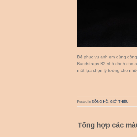
Để phục vụ anh em dùng đồng
Bundstraps B2 nhỏ dành cho 
một lựa chọn lý tưởng cho nhữ
Posted in
ĐỒNG HỒ
,
GIỚI THIỆU
Tổng hợp các mà