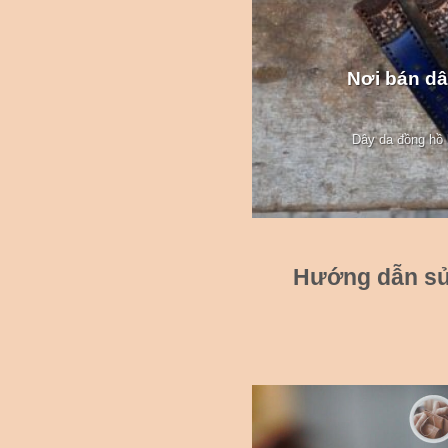
Nơi bán dâ
Dây da đồng hồ l
Hướng dẫn sử