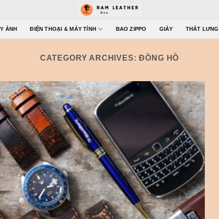
Y ẢNH
ĐIỆN THOẠI & MÁY TÍNH
BAO ZIPPO
GIÀY
THẮT LƯNG
CATEGORY ARCHIVES:
ĐỒNG HỒ