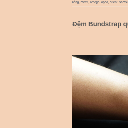
nẵng
,
mvmt
,
omega
,
oppo
,
orient
,
sams
Đệm Bundstrap q