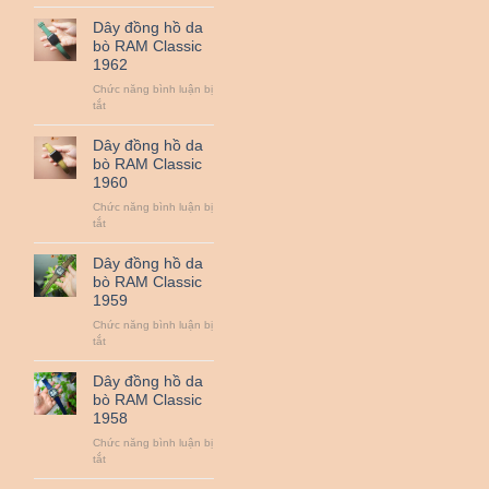
Dây
QUAN
đồng
Dây đồng hồ da
TRỌNG
hồ
bò RAM Classic
NHẤT
da
1962
:
bò
ZEISS,
RAM
Chức năng bình luận bị
LEICA,
Classic
ở
tắt
SIGMA
1963
Dây
ART,
đồng
Dây đồng hồ da
NIKON
hồ
bò RAM Classic
NANO,
da
1960
CANON
bò
L…
RAM
Chức năng bình luận bị
Classic
ở
tắt
1962
Dây
đồng
Dây đồng hồ da
hồ
bò RAM Classic
da
1959
bò
RAM
Chức năng bình luận bị
Classic
ở
tắt
1960
Dây
đồng
Dây đồng hồ da
hồ
bò RAM Classic
da
1958
bò
RAM
Chức năng bình luận bị
Classic
ở
tắt
1959
Dây