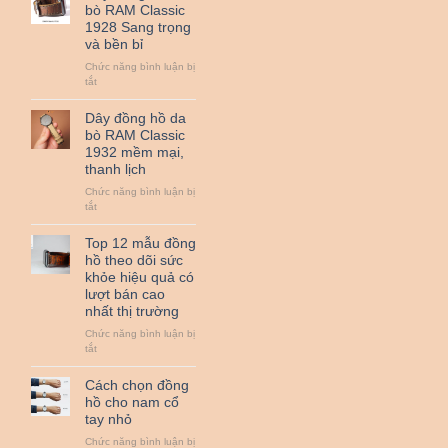
hồ
bò RAM Classic
da
1928 Sang trọng
bò
và bền bỉ
sáp
RAM
Chức năng bình luận bị
Classic
ở
tắt
1950
Dây
đồng
Dây đồng hồ da
hồ
bò RAM Classic
da
1932 mềm mại,
bò
thanh lịch
RAM
Classic
Chức năng bình luận bị
1928
ở
tắt
Sang
Dây
trọng
đồng
Top 12 mẫu đồng
và
hồ
hồ theo dõi sức
bền
da
khỏe hiệu quả có
bỉ
bò
lượt bán cao
RAM
nhất thị trường
Classic
1932
Chức năng bình luận bị
mềm
ở
tắt
mại,
Top
thanh
12
Cách chọn đồng
lịch
mẫu
hồ cho nam cổ
đồng
tay nhỏ
hồ
theo
Chức năng bình luận bị