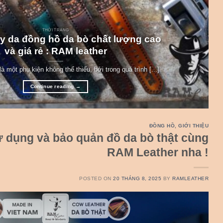
THỜI TRANG
y da đồng hồ da bò chất lượng cao
và giá rẻ : RAM leather
à một phụ kiện không thể thiếu, bởi trong quá trình [...]
Continue reading
→
ĐỒNG HỒ
,
GIỚI THIỆU
 dụng và bảo quản đồ da bò thật cùng
RAM Leather nha !
POSTED ON
20 THÁNG 8, 2025
BY
RAMLEATHER