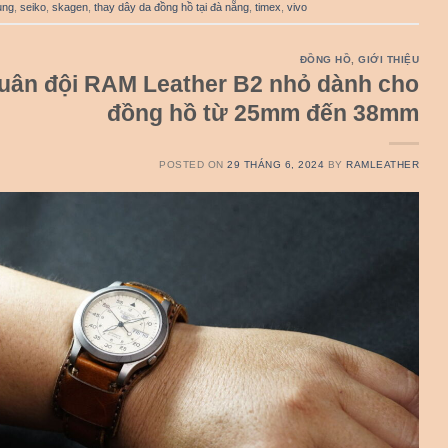
ung
,
seiko
,
skagen
,
thay dây da đồng hồ tại đà nẵng
,
timex
,
vivo
ĐỒNG HỒ
,
GIỚI THIỆU
uân đội RAM Leather B2 nhỏ dành cho
đồng hồ từ 25mm đến 38mm
POSTED ON
29 THÁNG 6, 2024
BY
RAMLEATHER