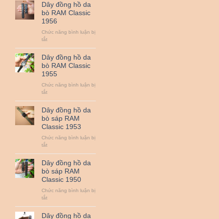
đồng
Dây đồng hồ da
hồ
bò RAM Classic
da
1956
bò
RAM
Chức năng bình luận bị
Classic
ở
tắt
1958
Dây
đồng
Dây đồng hồ da
hồ
bò RAM Classic
da
1955
bò
RAM
Chức năng bình luận bị
Classic
ở
tắt
1956
Dây
đồng
Dây đồng hồ da
hồ
bò sáp RAM
da
Classic 1953
bò
RAM
Chức năng bình luận bị
Classic
ở
tắt
1955
Dây
đồng
Dây đồng hồ da
hồ
bò sáp RAM
da
Classic 1950
bò
sáp
Chức năng bình luận bị
RAM
ở
tắt
Classic
Dây
1953
đồng
Dây đồng hồ da