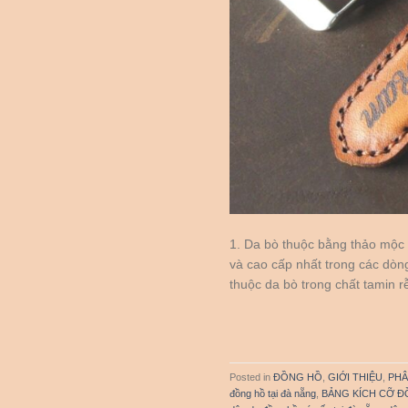
1. Da bò thuộc bằng thảo mộc 
và cao cấp nhất trong các dòn
thuộc da bò trong chất tamin r
Posted in
ĐỒNG HỒ
,
GIỚI THIỆU
,
PHÂ
đồng hồ tại đà nẵng
,
BẢNG KÍCH CỠ Đ