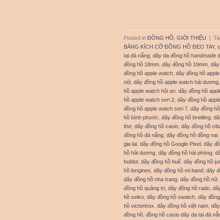
Posted in
ĐỒNG HỒ
,
GIỚI THIỆU
|
Ta
BẢNG KÍCH CỠ ĐỒNG HỒ ĐEO TAY
,
tại đà nẵng
,
dây da đồng hồ handmade 
đồng hồ 18mm
,
dây đồng hồ 19mm
,
dây
đồng hồ apple watch
,
dây đồng hồ apple
nội
,
dây đồng hồ apple watch hải dương
hồ apple watch hội an
,
dây đồng hồ appl
hồ apple watch seri 2
,
dây đồng hồ apple
đồng hồ apple watch seri 7
,
dây đồng hồ
hồ bình phước
,
dây đồng hồ breitling
,
dâ
thơ
,
dây đồng hồ casio
,
dây đồng hồ cit
đồng hồ đà nẵng
,
dây đồng hồ đồng nai
gia lai
,
dây đồng hồ Google Pixel
,
dây đồ
hồ hải dương
,
dây đồng hồ hải phòng
,
d
hublot
,
dây đồng hồ huế
,
dây đồng hồ j
hồ longines
,
dây đồng hồ mi band
,
dây 
dây đồng hồ nha trang
,
dây đồng hồ nữ
đồng hồ quảng trị
,
dây đồng hồ rado
,
dâ
hồ seiko
,
dây đồng hồ swatch
,
dây đồng
hồ victorinox
,
dây đồng hồ việt nam
,
dây
đồng hồ
,
đồng hồ casio dây da tại đà nẵ