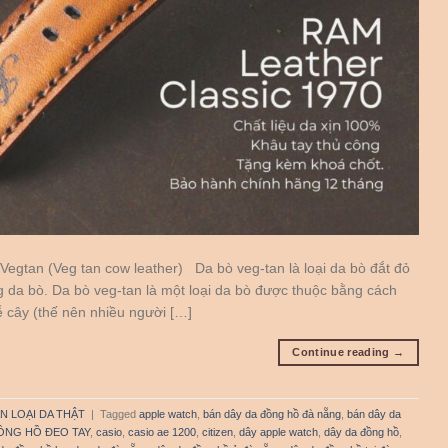
Vegtan (Veg tan cow leather) Da bò veg-tan là loại da bò đắt đỏ
g da bò. Da bò veg-tan là một loại da bò được thuộc bằng cách
ễ cây (thế nên nhiều người […]
Continue reading
→
N LOẠI DA THẬT
|
Tagged
apple watch
,
bán dây da đồng hồ đà nẵng
,
bán dây da
ỒNG HỒ ĐEO TAY
,
casio
,
casio ae 1200
,
citizen
,
dây apple watch
,
dây da đồng hồ
,