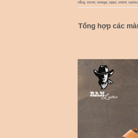
nẵng
,
mvmt
,
omega
,
oppo
,
orient
,
sams
Tổng hợp các mà