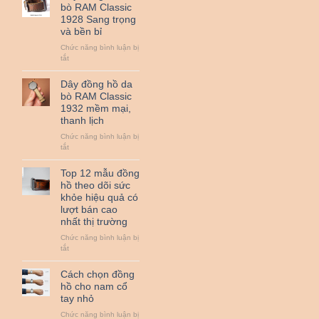
hồ
bò RAM Classic
da
1928 Sang trọng
bò
và bền bỉ
sáp
RAM
Chức năng bình luận bị
Classic
ở
tắt
1950
Dây
đồng
Dây đồng hồ da
hồ
bò RAM Classic
da
1932 mềm mại,
bò
thanh lịch
RAM
Classic
Chức năng bình luận bị
1928
ở
tắt
Sang
Dây
trọng
đồng
Top 12 mẫu đồng
và
hồ
hồ theo dõi sức
bền
da
khỏe hiệu quả có
bỉ
bò
lượt bán cao
RAM
nhất thị trường
Classic
1932
Chức năng bình luận bị
mềm
ở
tắt
mại,
Top
thanh
12
Cách chọn đồng
lịch
mẫu
hồ cho nam cổ
đồng
tay nhỏ
hồ
theo
Chức năng bình luận bị