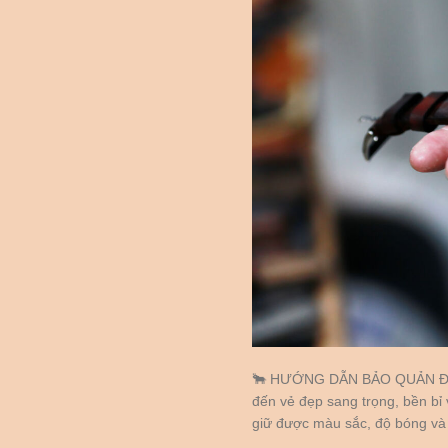
🐂 HƯỚNG DẪN BẢO QUẢN ĐỒ
đến vẻ đẹp sang trọng, bền bỉ
giữ được màu sắc, độ bóng và t