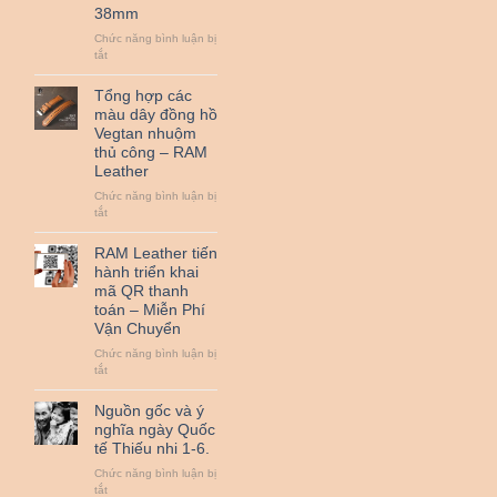
38mm
đồ
da
Chức năng bình luận bị
bò
ở
tắt
thật
Đệm
cùng
Bundstrap
Tổng hợp các
RAM
quân
Leather
màu dây đồng hồ
đội
nha
Vegtan nhuộm
RAM
!
thủ công – RAM
Leather
Leather
B2
nhỏ
Chức năng bình luận bị
dành
ở
tắt
cho
Tổng
đồng
hợp
RAM Leather tiến
hồ
các
hành triển khai
từ
màu
25mm
mã QR thanh
dây
đến
toán – Miễn Phí
đồng
38mm
Vận Chuyển
hồ
Vegtan
Chức năng bình luận bị
nhuộm
ở
tắt
thủ
RAM
công
Leather
Nguồn gốc và ý
–
tiến
nghĩa ngày Quốc
RAM
hành
Leather
tế Thiếu nhi 1-6.
triển
khai
Chức năng bình luận bị
mã
ở
tắt