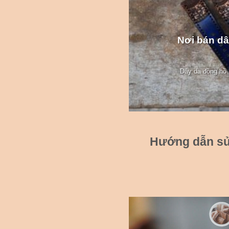
Nơi bán dâ
Dây da đồng hồ l
Hướng dẫn sử