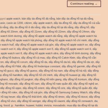
Continue reading
→
gged
apple watch
,
bán dây da đồng hồ đà nẵng
,
bán dây da đồng hồ tại đà nẵng
,
casio
,
casio ae 1200
,
citizen
,
dây apple watch
,
dây da đồng hồ
,
dây da đồng hồ cá sấu
đà nẵng
,
dây da đồng hồ ở đà nẵng
,
dây da đồng hồ tại đà nẵng
,
dây đồng hồ
,
dây
 đồng hồ 20mm
,
dây đồng hồ 21mm
,
dây đồng hồ 22mm
,
dây đồng hồ 24mm
,
dây
 watch bình dương
,
dây đồng hồ apple watch đà nẵng
,
dây đồng hồ apple watch hà
,
dây đồng hồ apple watch hải phòng
,
dây đồng hồ apple watch hồ chí minh
,
dây đồng
e watch huế
,
dây đồng hồ apple watch sài gòn
,
dây đồng hồ apple watch se
,
dây đồng
 watch seri 4
,
dây đồng hồ apple watch seri 5
,
dây đồng hồ apple watch seri 6
,
dây
 apple watch seri 8
,
dây đồng hồ apple watch ultra
,
dây đồng hồ bình dương
,
dây đồng
y đồng hồ bulova
,
dây đồng hồ cà mau
,
dây đồng hồ Calvin Klein
,
dây đồng hồ cần
izen
,
dây đồng hồ corum
,
dây đồng hồ da
,
dây đồng hồ da bò
,
dây đồng hồ da xịn
,
dây
,
dây đồng hồ Fitbit
,
dây đồng hồ frederique constant
,
dây đồng hồ garmin
,
dây đồng hồ
ng hồ gucci
,
dây đồng hồ guess
,
dây đồng hồ hà nam
,
dây đồng hồ hà nội
,
dây đồng
ây đồng hồ hamilton
,
dây đồng hồ hồ chí minh
,
dây đồng hồ huawei gt
,
dây đồng hồ
unghans
,
dây đồng hồ jungker
,
dây đồng hồ kiên giang
,
dây đồng hồ kontum
,
dây đồng
đồng hồ movado
,
dây đồng hồ nam
,
dây đồng hồ nato quân đội
,
dây đồng hồ nghệ an
,
,
dây đồng hồ oppo
,
dây đồng hồ orient
,
dây đồng hồ oris
,
dây đồng hồ quân đội
,
dây
y đồng hồ rolex
,
dây đồng hồ sài gòn
,
dây đồng hồ Samsung Galaxy Watch
,
dây đồng
 hồ tag heuer
,
dây đồng hồ thái bình
,
dây đồng hồ timex
,
dây đồng hồ tissot
,
dây đồng
 đồng hồ vivo
,
dây đồng hồ wenger
,
dây đồng hồ xiaomi
,
dây đồng hồ zenwatch
,
dw
,
ng
,
fossil
,
g-
,
hamilton
,
huawei
,
hublot
,
invicta
,
movadodo
,
mua dây da đồng hồ tại đà