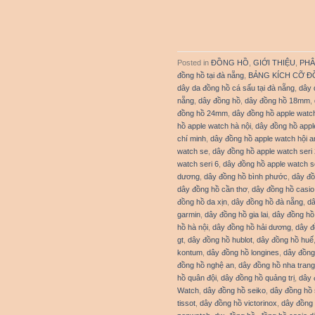
Posted in
ĐỒNG HỒ
,
GIỚI THIỆU
,
PHÂ
đồng hồ tại đà nẵng
,
BẢNG KÍCH CỠ Đ
dây da đồng hồ cá sấu tại đà nẵng
,
dây 
nẵng
,
dây đồng hồ
,
dây đồng hồ 18mm
,
đồng hồ 24mm
,
dây đồng hồ apple watc
hồ apple watch hà nội
,
dây đồng hồ appl
chí minh
,
dây đồng hồ apple watch hội a
watch se
,
dây đồng hồ apple watch seri 
watch seri 6
,
dây đồng hồ apple watch se
dương
,
dây đồng hồ bình phước
,
dây đồ
dây đồng hồ cần thơ
,
dây đồng hồ casio
đồng hồ da xịn
,
dây đồng hồ đà nẵng
,
dâ
garmin
,
dây đồng hồ gia lai
,
dây đồng hồ
hồ hà nội
,
dây đồng hồ hải dương
,
dây đ
gt
,
dây đồng hồ hublot
,
dây đồng hồ huế
kontum
,
dây đồng hồ longines
,
dây đồng
đồng hồ nghệ an
,
dây đồng hồ nha trang
hồ quân đội
,
dây đồng hồ quảng trị
,
dây 
Watch
,
dây đồng hồ seiko
,
dây đồng hồ
tissot
,
dây đồng hồ victorinox
,
dây đồng 