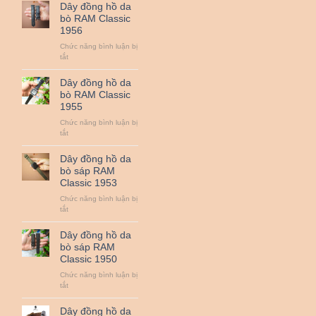
đồng
Dây đồng hồ da
hồ
bò RAM Classic
da
1956
bò
RAM
Chức năng bình luận bị
Classic
ở
tắt
1958
Dây
đồng
Dây đồng hồ da
hồ
bò RAM Classic
da
1955
bò
RAM
Chức năng bình luận bị
Classic
ở
tắt
1956
Dây
đồng
Dây đồng hồ da
hồ
bò sáp RAM
da
Classic 1953
bò
RAM
Chức năng bình luận bị
Classic
ở
tắt
1955
Dây
đồng
Dây đồng hồ da
hồ
bò sáp RAM
da
Classic 1950
bò
sáp
Chức năng bình luận bị
RAM
ở
tắt
Classic
Dây
1953
đồng
Dây đồng hồ da