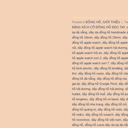
Posted in
ĐỒNG HỒ
,
GIỚI THIỆU
|
Ta
BẢNG KÍCH CỠ ĐỒNG HỒ ĐEO TAY
,
tại đà nẵng
,
dây da đồng hồ handmade 
đồng hồ 18mm
,
dây đồng hồ 19mm
,
dây
đồng hồ apple watch
,
dây đồng hồ apple
nội
,
dây đồng hồ apple watch hải dương
hồ apple watch hội an
,
dây đồng hồ appl
hồ apple watch seri 2
,
dây đồng hồ apple
đồng hồ apple watch seri 7
,
dây đồng hồ
hồ bình phước
,
dây đồng hồ breitling
,
dâ
thơ
,
dây đồng hồ casio
,
dây đồng hồ cit
đồng hồ đà nẵng
,
dây đồng hồ đồng nai
gia lai
,
dây đồng hồ Google Pixel
,
dây đồ
hồ hải dương
,
dây đồng hồ hải phòng
,
d
hublot
,
dây đồng hồ huế
,
dây đồng hồ j
hồ longines
,
dây đồng hồ mi band
,
dây 
dây đồng hồ nha trang
,
dây đồng hồ nữ
đồng hồ quảng trị
,
dây đồng hồ rado
,
dâ
hồ seiko
,
dây đồng hồ swatch
,
dây đồng
hồ victorinox
,
dây đồng hồ việt nam
,
dây
đồng hồ
,
đồng hồ casio dây da tại đà nẵ