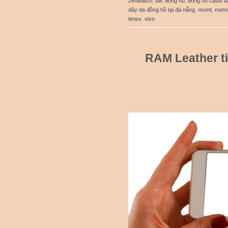
zenwatch
,
dw
,
đồng hồ
,
đồng hồ casio d
dây da đồng hồ tại đà nẵng
,
mvmt
,
nom
timex
,
vivo
RAM Leather ti