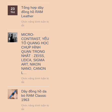
QR
Nguồn
thanh
gốc
Tổng hợp dây
23
toán
và
đồng hồ RAM
Th1
–
ý
Leather
Miễn
nghĩa
Phí
ngày
Chức năng bình luận bị
Vận
Quốc
ở
tắt
Chuyển
tế
Tổng
Thiếu
hợp
MICRO-
nhi
dây
CONTRAST, YẾU
1-
đồng
TỐ QUANG HỌC
6.
hồ
CHỤP HÌNH
RAM
QUAN TRỌNG
Leather
NHẤT : ZEISS,
LEICA, SIGMA
ART, NIKON
NANO, CANON
L…
Chức năng bình luận bị
ở
tắt
MICRO-
CONTRAST,
Dây đồng hồ da
YẾU
bò RAM Classic
TỐ
1963
QUANG
HỌC
Chức năng bình luận bị
CHỤP
ở
tắt
HÌNH