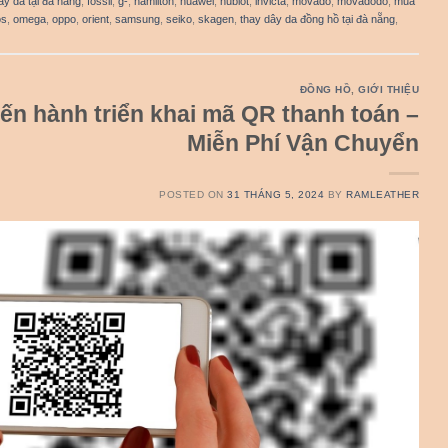
ây da tại đà nẵng
,
fossil
,
g-
,
hamilton
,
huawei
,
hublot
,
invicta
,
movado
,
movadodo
,
mua
os
,
omega
,
oppo
,
orient
,
samsung
,
seiko
,
skagen
,
thay dây da đồng hồ tại đà nẵng
,
ĐỒNG HỒ
,
GIỚI THIỆU
ến hành triển khai mã QR thanh toán –
Miễn Phí Vận Chuyển
POSTED ON
31 THÁNG 5, 2024
BY
RAMLEATHER