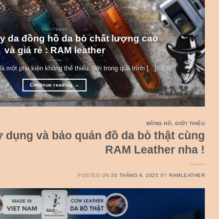
THỜI TRANG
y da đồng hồ da bò chất lượng cao
và giá rẻ : RAM leather
à một phụ kiện không thể thiếu, bởi trong quá trình [...]
Continue reading
→
ĐỒNG HỒ
,
GIỚI THIỆU
 dụng và bảo quản đồ da bò thật cùng
RAM Leather nha !
POSTED ON
20 THÁNG 8, 2025
BY
RAMLEATHER