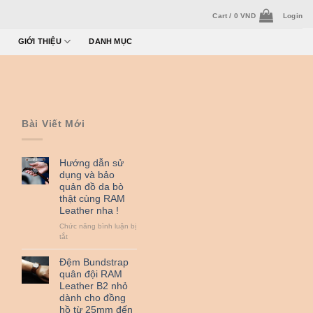
Cart /
0
VND
Login
GIỚI THIỆU
DANH MỤC
Bài Viết Mới
Hướng dẫn sử
dụng và bảo
quản đồ da bò
thật cùng RAM
Leather nha !
Chức năng bình luận bị
ở
tắt
Hướng
dẫn
Đệm Bundstrap
sử
quân đội RAM
dụng
Leather B2 nhỏ
và
dành cho đồng
bảo
hồ từ 25mm đến
quản