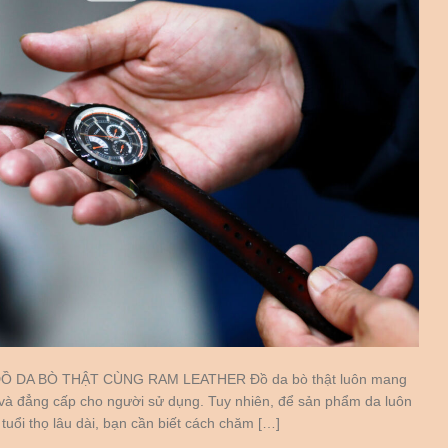
 DA BÒ THẬT CÙNG RAM LEATHER Đồ da bò thật luôn mang
 và đẳng cấp cho người sử dụng. Tuy nhiên, để sản phẩm da luôn
uổi thọ lâu dài, bạn cần biết cách chăm […]