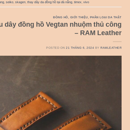
ung
,
seiko
,
skagen
,
thay dây da đồng hồ tại đà nẵng
,
timex
,
vivo
ĐỒNG HỒ
,
GIỚI THIỆU
,
PHÂN LOẠI DA THẬT
u dây đồng hồ Vegtan nhuộm thủ công
– RAM Leather
POSTED ON
21 THÁNG 6, 2024
BY
RAMLEATHER