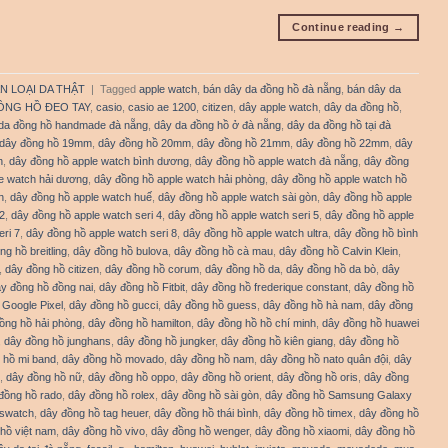
Continue reading
→
N LOẠI DA THẬT
|
Tagged
apple watch
,
bán dây da đồng hồ đà nẵng
,
bán dây da
ỒNG HỒ ĐEO TAY
,
casio
,
casio ae 1200
,
citizen
,
dây apple watch
,
dây da đồng hồ
,
da đồng hồ handmade đà nẵng
,
dây da đồng hồ ở đà nẵng
,
dây da đồng hồ tại đà
dây đồng hồ 19mm
,
dây đồng hồ 20mm
,
dây đồng hồ 21mm
,
dây đồng hồ 22mm
,
dây
h
,
dây đồng hồ apple watch bình dương
,
dây đồng hồ apple watch đà nẵng
,
dây đồng
e watch hải dương
,
dây đồng hồ apple watch hải phòng
,
dây đồng hồ apple watch hồ
n
,
dây đồng hồ apple watch huế
,
dây đồng hồ apple watch sài gòn
,
dây đồng hồ apple
2
,
dây đồng hồ apple watch seri 4
,
dây đồng hồ apple watch seri 5
,
dây đồng hồ apple
ri 7
,
dây đồng hồ apple watch seri 8
,
dây đồng hồ apple watch ultra
,
dây đồng hồ bình
ng hồ breitling
,
dây đồng hồ bulova
,
dây đồng hồ cà mau
,
dây đồng hồ Calvin Klein
,
,
dây đồng hồ citizen
,
dây đồng hồ corum
,
dây đồng hồ da
,
dây đồng hồ da bò
,
dây
y đồng hồ đồng nai
,
dây đồng hồ Fitbit
,
dây đồng hồ frederique constant
,
dây đồng hồ
 Google Pixel
,
dây đồng hồ gucci
,
dây đồng hồ guess
,
dây đồng hồ hà nam
,
dây đồng
ồng hồ hải phòng
,
dây đồng hồ hamilton
,
dây đồng hồ hồ chí minh
,
dây đồng hồ huawei
,
dây đồng hồ junghans
,
dây đồng hồ jungker
,
dây đồng hồ kiên giang
,
dây đồng hồ
 hồ mi band
,
dây đồng hồ movado
,
dây đồng hồ nam
,
dây đồng hồ nato quân đội
,
dây
,
dây đồng hồ nữ
,
dây đồng hồ oppo
,
dây đồng hồ orient
,
dây đồng hồ oris
,
dây đồng
đồng hồ rado
,
dây đồng hồ rolex
,
dây đồng hồ sài gòn
,
dây đồng hồ Samsung Galaxy
 swatch
,
dây đồng hồ tag heuer
,
dây đồng hồ thái bình
,
dây đồng hồ timex
,
dây đồng hồ
hồ việt nam
,
dây đồng hồ vivo
,
dây đồng hồ wenger
,
dây đồng hồ xiaomi
,
dây đồng hồ