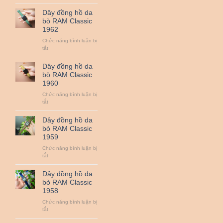
Dây
QUAN
đồng
Dây đồng hồ da
TRỌNG
hồ
bò RAM Classic
NHẤT
da
1962
:
bò
ZEISS,
RAM
Chức năng bình luận bị
LEICA,
Classic
ở
tắt
SIGMA
1963
Dây
ART,
đồng
Dây đồng hồ da
NIKON
hồ
bò RAM Classic
NANO,
da
1960
CANON
bò
L…
RAM
Chức năng bình luận bị
Classic
ở
tắt
1962
Dây
đồng
Dây đồng hồ da
hồ
bò RAM Classic
da
1959
bò
RAM
Chức năng bình luận bị
Classic
ở
tắt
1960
Dây
đồng
Dây đồng hồ da
hồ
bò RAM Classic
da
1958
bò
RAM
Chức năng bình luận bị
Classic
ở
tắt
1959
Dây