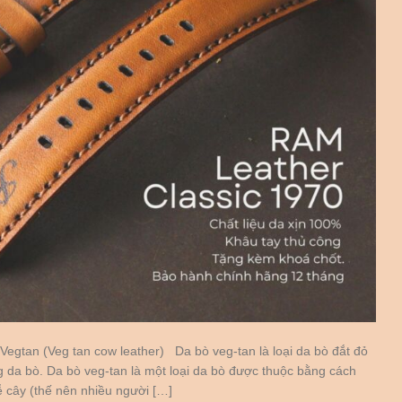
Vegtan (Veg tan cow leather) Da bò veg-tan là loại da bò đắt đỏ
g da bò. Da bò veg-tan là một loại da bò được thuộc bằng cách
ễ cây (thế nên nhiều người […]