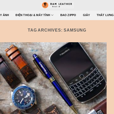
Y ẢNH
ĐIỆN THOẠI & MÁY TÍNH
BAO ZIPPO
GIÀY
THẮT LƯNG
TAG ARCHIVES:
SAMSUNG