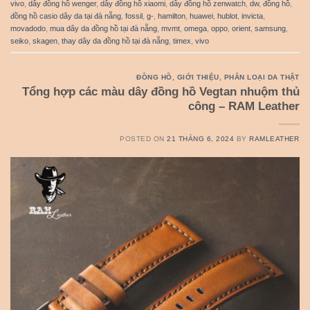
vivo
,
dây đồng hồ wenger
,
dây đồng hồ xiaomi
,
dây đồng hồ zenwatch
,
dw
,
đồng hồ
,
đồng hồ casio dây da tại đà nẵng
,
fossil
,
g-
,
hamilton
,
huawei
,
hublot
,
invicta
,
movadodo
,
mua dây da đồng hồ tại đà nẵng
,
mvmt
,
omega
,
oppo
,
orient
,
samsung
,
seiko
,
skagen
,
thay dây da đồng hồ tại đà nẵng
,
timex
,
vivo
ĐỒNG HỒ
,
GIỚI THIỆU
,
PHÂN LOẠI DA THẬT
Tổng hợp các màu dây đồng hồ Vegtan nhuộm thủ
công – RAM Leather
POSTED ON
21 THÁNG 6, 2024
BY
RAMLEATHER