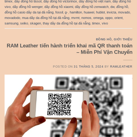
timex
,
dây đồng hồ tissot
,
dây đồng hồ victorinox
,
dây đồng hồ việt nam
,
dây đồng hồ
vivo
,
dây đồng hồ wenger
,
dây đồng hồ xiaomi
,
dây đồng hồ zenwatch
,
dw
,
đồng hồ
,
đồng hồ casio dây da tại đà nẵng
,
fossil
,
g-
,
hamilton
,
huawei
,
hublot
,
invicta
,
movado
,
movadodo
,
mua dây da đồng hồ tại đà nẵng
,
mvmt
,
nomos
,
omega
,
oppo
,
orient
,
samsung
,
seiko
,
skagen
,
thay dây da đồng hồ tại đà nẵng
,
timex
,
vivo
ĐỒNG HỒ
,
GIỚI THIỆU
RAM Leather tiến hành triển khai mã QR thanh toán
– Miễn Phí Vận Chuyển
POSTED ON
31 THÁNG 5, 2024
BY
RAMLEATHER