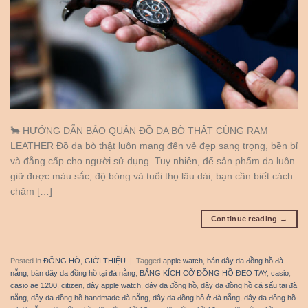
🐂 HƯỚNG DẪN BẢO QUẢN ĐỒ DA BÒ THẬT CÙNG RAM
LEATHER Đồ da bò thật luôn mang đến vẻ đẹp sang trọng, bền bỉ
và đẳng cấp cho người sử dụng. Tuy nhiên, để sản phẩm da luôn
giữ được màu sắc, độ bóng và tuổi thọ lâu dài, bạn cần biết cách
chăm […]
Continue reading
→
Posted in
ĐỒNG HỒ
,
GIỚI THIỆU
|
Tagged
apple watch
,
bán dây da đồng hồ đà
nẵng
,
bán dây da đồng hồ tại đà nẵng
,
BẢNG KÍCH CỠ ĐỒNG HỒ ĐEO TAY
,
casio
,
casio ae 1200
,
citizen
,
dây apple watch
,
dây da đồng hồ
,
dây da đồng hồ cá sấu tại đà
nẵng
,
dây da đồng hồ handmade đà nẵng
,
dây da đồng hồ ở đà nẵng
,
dây da đồng hồ