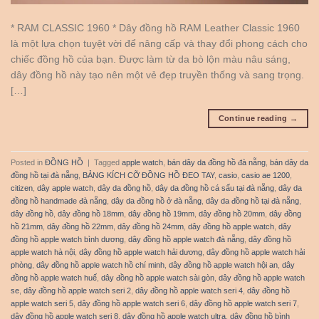
* RAM CLASSIC 1960 * Dây đồng hồ RAM Leather Classic 1960
là một lựa chọn tuyệt vời để nâng cấp và thay đổi phong cách cho
chiếc đồng hồ của bạn. Được làm từ da bò lộn màu nâu sáng,
dây đồng hồ này tạo nên một vẻ đẹp truyền thống và sang trọng.
[…]
Continue reading
→
Posted in
ĐỒNG HỒ
|
Tagged
apple watch
,
bán dây da đồng hồ đà nẵng
,
bán dây da
đồng hồ tại đà nẵng
,
BẢNG KÍCH CỠ ĐỒNG HỒ ĐEO TAY
,
casio
,
casio ae 1200
,
citizen
,
dây apple watch
,
dây da đồng hồ
,
dây da đồng hồ cá sấu tại đà nẵng
,
dây da
đồng hồ handmade đà nẵng
,
dây da đồng hồ ở đà nẵng
,
dây da đồng hồ tại đà nẵng
,
dây đồng hồ
,
dây đồng hồ 18mm
,
dây đồng hồ 19mm
,
dây đồng hồ 20mm
,
dây đồng
hồ 21mm
,
dây đồng hồ 22mm
,
dây đồng hồ 24mm
,
dây đồng hồ apple watch
,
dây
đồng hồ apple watch bình dương
,
dây đồng hồ apple watch đà nẵng
,
dây đồng hồ
apple watch hà nội
,
dây đồng hồ apple watch hải dương
,
dây đồng hồ apple watch hải
phòng
,
dây đồng hồ apple watch hồ chí minh
,
dây đồng hồ apple watch hội an
,
dây
đồng hồ apple watch huế
,
dây đồng hồ apple watch sài gòn
,
dây đồng hồ apple watch
se
,
dây đồng hồ apple watch seri 2
,
dây đồng hồ apple watch seri 4
,
dây đồng hồ
apple watch seri 5
,
dây đồng hồ apple watch seri 6
,
dây đồng hồ apple watch seri 7
,
dây đồng hồ apple watch seri 8
,
dây đồng hồ apple watch ultra
,
dây đồng hồ bình