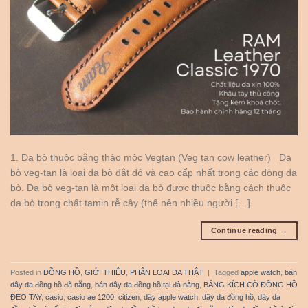
1. Da bò thuộc bằng thảo mộc Vegtan (Veg tan cow leather) Da
bò veg-tan là loại da bò đắt đỏ và cao cấp nhất trong các dòng da
bò. Da bò veg-tan là một loại da bò được thuộc bằng cách thuộc
da bò trong chất tamin rễ cây (thế nên nhiều người […]
Continue reading
→
Posted in
ĐỒNG HỒ
,
GIỚI THIỆU
,
PHÂN LOẠI DA THẬT
|
Tagged
apple watch
,
bán
dây da đồng hồ đà nẵng
,
bán dây da đồng hồ tại đà nẵng
,
BẢNG KÍCH CỠ ĐỒNG HỒ
ĐEO TAY
,
casio
,
casio ae 1200
,
citizen
,
dây apple watch
,
dây da đồng hồ
,
dây da