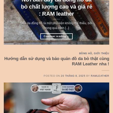
bò chất lượng cao và giá rẻ
: RAM leather
Dây da đồng hồ là một phụ kiện không thể thiếu, bởi
trong quá trình [...]
Continue reading
→
ĐỒNG HỒ
,
GIỚI THIỆU
Hướng dẫn sử dụng và bảo quản đồ da bò thật cùng
RAM Leather nha !
POSTED ON
20 THÁNG 8, 2025
BY
RAMLEATHER