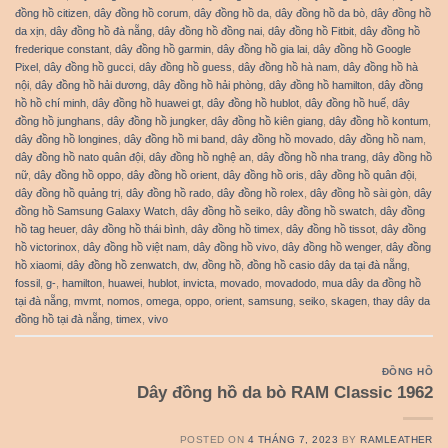
đồng hồ citizen
,
dây đồng hồ corum
,
dây đồng hồ da
,
dây đồng hồ da bò
,
dây đồng hồ
da xịn
,
dây đồng hồ đà nẵng
,
dây đồng hồ đồng nai
,
dây đồng hồ Fitbit
,
dây đồng hồ
frederique constant
,
dây đồng hồ garmin
,
dây đồng hồ gia lai
,
dây đồng hồ Google
Pixel
,
dây đồng hồ gucci
,
dây đồng hồ guess
,
dây đồng hồ hà nam
,
dây đồng hồ hà
nội
,
dây đồng hồ hải dương
,
dây đồng hồ hải phòng
,
dây đồng hồ hamilton
,
dây đồng
hồ hồ chí minh
,
dây đồng hồ huawei gt
,
dây đồng hồ hublot
,
dây đồng hồ huế
,
dây
đồng hồ junghans
,
dây đồng hồ jungker
,
dây đồng hồ kiên giang
,
dây đồng hồ kontum
,
dây đồng hồ longines
,
dây đồng hồ mi band
,
dây đồng hồ movado
,
dây đồng hồ nam
,
dây đồng hồ nato quân đội
,
dây đồng hồ nghệ an
,
dây đồng hồ nha trang
,
dây đồng hồ
nữ
,
dây đồng hồ oppo
,
dây đồng hồ orient
,
dây đồng hồ oris
,
dây đồng hồ quân đội
,
dây đồng hồ quảng trị
,
dây đồng hồ rado
,
dây đồng hồ rolex
,
dây đồng hồ sài gòn
,
dây
đồng hồ Samsung Galaxy Watch
,
dây đồng hồ seiko
,
dây đồng hồ swatch
,
dây đồng
hồ tag heuer
,
dây đồng hồ thái bình
,
dây đồng hồ timex
,
dây đồng hồ tissot
,
dây đồng
hồ victorinox
,
dây đồng hồ việt nam
,
dây đồng hồ vivo
,
dây đồng hồ wenger
,
dây đồng
hồ xiaomi
,
dây đồng hồ zenwatch
,
dw
,
đồng hồ
,
đồng hồ casio dây da tại đà nẵng
,
fossil
,
g-
,
hamilton
,
huawei
,
hublot
,
invicta
,
movado
,
movadodo
,
mua dây da đồng hồ
tại đà nẵng
,
mvmt
,
nomos
,
omega
,
oppo
,
orient
,
samsung
,
seiko
,
skagen
,
thay dây da
đồng hồ tại đà nẵng
,
timex
,
vivo
ĐỒNG HỒ
Dây đồng hồ da bò RAM Classic 1962
POSTED ON
4 THÁNG 7, 2023
BY
RAMLEATHER