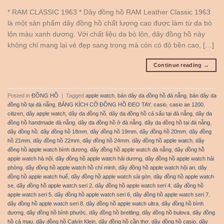
* RAM CLASSIC 1963 * Dây đồng hồ RAM Leather Classic 1963
là một sản phẩm dây đồng hồ chất lượng cao được làm từ da bò
lộn màu xanh dương. Với chất liệu da bò lộn, dây đồng hồ này
không chỉ mang lại vẻ đẹp sang trọng mà còn có độ bền cao, […]
Continue reading
→
Posted in
ĐỒNG HỒ
|
Tagged
apple watch
,
bán dây da đồng hồ đà nẵng
,
bán dây da
đồng hồ tại đà nẵng
,
BẢNG KÍCH CỠ ĐỒNG HỒ ĐEO TAY
,
casio
,
casio ae 1200
,
citizen
,
dây apple watch
,
dây da đồng hồ
,
dây da đồng hồ cá sấu tại đà nẵng
,
dây da
đồng hồ handmade đà nẵng
,
dây da đồng hồ ở đà nẵng
,
dây da đồng hồ tại đà nẵng
,
dây đồng hồ
,
dây đồng hồ 18mm
,
dây đồng hồ 19mm
,
dây đồng hồ 20mm
,
dây đồng
hồ 21mm
,
dây đồng hồ 22mm
,
dây đồng hồ 24mm
,
dây đồng hồ apple watch
,
dây
đồng hồ apple watch bình dương
,
dây đồng hồ apple watch đà nẵng
,
dây đồng hồ
apple watch hà nội
,
dây đồng hồ apple watch hải dương
,
dây đồng hồ apple watch hải
phòng
,
dây đồng hồ apple watch hồ chí minh
,
dây đồng hồ apple watch hội an
,
dây
đồng hồ apple watch huế
,
dây đồng hồ apple watch sài gòn
,
dây đồng hồ apple watch
se
,
dây đồng hồ apple watch seri 2
,
dây đồng hồ apple watch seri 4
,
dây đồng hồ
apple watch seri 5
,
dây đồng hồ apple watch seri 6
,
dây đồng hồ apple watch seri 7
,
dây đồng hồ apple watch seri 8
,
dây đồng hồ apple watch ultra
,
dây đồng hồ bình
dương
,
dây đồng hồ bình phước
,
dây đồng hồ breitling
,
dây đồng hồ bulova
,
dây đồng
hồ cà mau
,
dây đồng hồ Calvin Klein
,
dây đồng hồ cần thơ
,
dây đồng hồ casio
,
dây