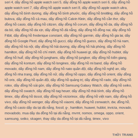
seri 4
,
dây đồng hồ apple watch seri 5
,
dây đồng hồ apple watch seri 6
,
dây đồng hồ
apple watch seri 7
,
dây đồng hồ apple watch seri 8
,
dây đồng hồ apple watch ultra
,
dây đồng hồ bình dương
,
dây đồng hồ bình phước
,
dây đồng hồ breitling
,
dây đồng hồ
bulova
,
dây đồng hồ cà mau
,
dây đồng hồ Calvin Klein
,
dây đồng hồ cần thơ
,
dây
đồng hồ casio
,
dây đồng hồ citizen
,
dây đồng hồ corum
,
dây đồng hồ da
,
dây đồng hồ
da bò
,
dây đồng hồ da xịn
,
dây đồng hồ đà nẵng
,
dây đồng hồ đồng nai
,
dây đồng hồ
Fitbit
,
dây đồng hồ frederique constant
,
dây đồng hồ garmin
,
dây đồng hồ gia lai
,
dây
đồng hồ Google Pixel
,
dây đồng hồ gucci
,
dây đồng hồ guess
,
dây đồng hồ hà nam
,
dây đồng hồ hà nội
,
dây đồng hồ hải dương
,
dây đồng hồ hải phòng
,
dây đồng hồ
hamilton
,
dây đồng hồ hồ chí minh
,
dây đồng hồ huawei gt
,
dây đồng hồ hublot
,
dây
đồng hồ huế
,
dây đồng hồ junghans
,
dây đồng hồ jungker
,
dây đồng hồ kiên giang
,
dây đồng hồ kontum
,
dây đồng hồ longines
,
dây đồng hồ mi band
,
dây đồng hồ
movado
,
dây đồng hồ nam
,
dây đồng hồ nato quân đội
,
dây đồng hồ nghệ an
,
dây
đồng hồ nha trang
,
dây đồng hồ nữ
,
dây đồng hồ oppo
,
dây đồng hồ orient
,
dây đồng
hồ oris
,
dây đồng hồ quân đội
,
dây đồng hồ quảng trị
,
dây đồng hồ rado
,
dây đồng hồ
rolex
,
dây đồng hồ sài gòn
,
dây đồng hồ Samsung Galaxy Watch
,
dây đồng hồ seiko
,
dây đồng hồ swatch
,
dây đồng hồ tag heuer
,
dây đồng hồ thái bình
,
dây đồng hồ
timex
,
dây đồng hồ tissot
,
dây đồng hồ victorinox
,
dây đồng hồ việt nam
,
dây đồng hồ
vivo
,
dây đồng hồ wenger
,
dây đồng hồ xiaomi
,
dây đồng hồ zenwatch
,
dw
,
đồng hồ
,
đồng hồ casio dây da tại đà nẵng
,
fossil
,
g-
,
hamilton
,
huawei
,
hublot
,
invicta
,
movado
,
movadodo
,
mua dây da đồng hồ tại đà nẵng
,
mvmt
,
nomos
,
omega
,
oppo
,
orient
,
samsung
,
seiko
,
skagen
,
thay dây da đồng hồ tại đà nẵng
,
timex
,
vivo
THỜI TRANG