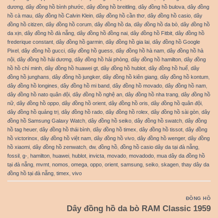
dương
,
dây đồng hồ bình phước
,
dây đồng hồ breitling
,
dây đồng hồ bulova
,
dây đồng
hồ cà mau
,
dây đồng hồ Calvin Klein
,
dây đồng hồ cần thơ
,
dây đồng hồ casio
,
dây
đồng hồ citizen
,
dây đồng hồ corum
,
dây đồng hồ da
,
dây đồng hồ da bò
,
dây đồng hồ
da xịn
,
dây đồng hồ đà nẵng
,
dây đồng hồ đồng nai
,
dây đồng hồ Fitbit
,
dây đồng hồ
frederique constant
,
dây đồng hồ garmin
,
dây đồng hồ gia lai
,
dây đồng hồ Google
Pixel
,
dây đồng hồ gucci
,
dây đồng hồ guess
,
dây đồng hồ hà nam
,
dây đồng hồ hà
nội
,
dây đồng hồ hải dương
,
dây đồng hồ hải phòng
,
dây đồng hồ hamilton
,
dây đồng
hồ hồ chí minh
,
dây đồng hồ huawei gt
,
dây đồng hồ hublot
,
dây đồng hồ huế
,
dây
đồng hồ junghans
,
dây đồng hồ jungker
,
dây đồng hồ kiên giang
,
dây đồng hồ kontum
,
dây đồng hồ longines
,
dây đồng hồ mi band
,
dây đồng hồ movado
,
dây đồng hồ nam
,
dây đồng hồ nato quân đội
,
dây đồng hồ nghệ an
,
dây đồng hồ nha trang
,
dây đồng hồ
nữ
,
dây đồng hồ oppo
,
dây đồng hồ orient
,
dây đồng hồ oris
,
dây đồng hồ quân đội
,
dây đồng hồ quảng trị
,
dây đồng hồ rado
,
dây đồng hồ rolex
,
dây đồng hồ sài gòn
,
dây
đồng hồ Samsung Galaxy Watch
,
dây đồng hồ seiko
,
dây đồng hồ swatch
,
dây đồng
hồ tag heuer
,
dây đồng hồ thái bình
,
dây đồng hồ timex
,
dây đồng hồ tissot
,
dây đồng
hồ victorinox
,
dây đồng hồ việt nam
,
dây đồng hồ vivo
,
dây đồng hồ wenger
,
dây đồng
hồ xiaomi
,
dây đồng hồ zenwatch
,
dw
,
đồng hồ
,
đồng hồ casio dây da tại đà nẵng
,
fossil
,
g-
,
hamilton
,
huawei
,
hublot
,
invicta
,
movado
,
movadodo
,
mua dây da đồng hồ
tại đà nẵng
,
mvmt
,
nomos
,
omega
,
oppo
,
orient
,
samsung
,
seiko
,
skagen
,
thay dây da
đồng hồ tại đà nẵng
,
timex
,
vivo
ĐỒNG HỒ
Dây đồng hồ da bò RAM Classic 1959