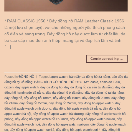
* RAM CLASSIC 1956 * Dây đồng hồ RAM Leather Classic 1956
là một lựa chọn tuyệt vời cho những người yêu thích phong cách
cổ điển và sang trọng. Dây đồng hồ này được làm từ chất liệu da
bò cao cấp màu đen ánh thép, mang lại vẻ đẹp lịch lãm và tinh
[…]
Continue reading
→
Posted in
ĐỒNG HỒ
|
Tagged
apple watch
,
bán dây da đồng hồ đà nẵng
,
bán dây da
đồng hồ tại đà nẵng
,
BẢNG KÍCH CỠ ĐỒNG HỒ ĐEO TAY
,
casio
,
casio ae 1200
,
citizen
,
dây apple watch
,
dây da đồng hồ
,
dây da đồng hồ cá sấu tại đà nẵng
,
dây da
đồng hồ handmade đà nẵng
,
dây da đồng hồ ở đà nẵng
,
dây da đồng hồ tại đà nẵng
,
dây đồng hồ
,
dây đồng hồ 18mm
,
dây đồng hồ 19mm
,
dây đồng hồ 20mm
,
dây đồng
hồ 21mm
,
dây đồng hồ 22mm
,
dây đồng hồ 24mm
,
dây đồng hồ apple watch
,
dây
đồng hồ apple watch bình dương
,
dây đồng hồ apple watch đà nẵng
,
dây đồng hồ
apple watch hà nội
,
dây đồng hồ apple watch hải dương
,
dây đồng hồ apple watch hải
phòng
,
dây đồng hồ apple watch hồ chí minh
,
dây đồng hồ apple watch hội an
,
dây
đồng hồ apple watch huế
,
dây đồng hồ apple watch sài gòn
,
dây đồng hồ apple watch
se
,
dây đồng hồ apple watch seri 2
,
dây đồng hồ apple watch seri 4
,
dây đồng hồ