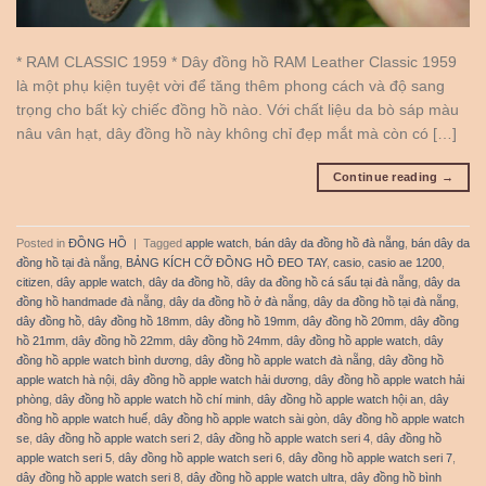
* RAM CLASSIC 1959 * Dây đồng hồ RAM Leather Classic 1959
là một phụ kiện tuyệt vời để tăng thêm phong cách và độ sang
trọng cho bất kỳ chiếc đồng hồ nào. Với chất liệu da bò sáp màu
nâu vân hạt, dây đồng hồ này không chỉ đẹp mắt mà còn có […]
Continue reading
→
Posted in
ĐỒNG HỒ
|
Tagged
apple watch
,
bán dây da đồng hồ đà nẵng
,
bán dây da
đồng hồ tại đà nẵng
,
BẢNG KÍCH CỠ ĐỒNG HỒ ĐEO TAY
,
casio
,
casio ae 1200
,
citizen
,
dây apple watch
,
dây da đồng hồ
,
dây da đồng hồ cá sấu tại đà nẵng
,
dây da
đồng hồ handmade đà nẵng
,
dây da đồng hồ ở đà nẵng
,
dây da đồng hồ tại đà nẵng
,
dây đồng hồ
,
dây đồng hồ 18mm
,
dây đồng hồ 19mm
,
dây đồng hồ 20mm
,
dây đồng
hồ 21mm
,
dây đồng hồ 22mm
,
dây đồng hồ 24mm
,
dây đồng hồ apple watch
,
dây
đồng hồ apple watch bình dương
,
dây đồng hồ apple watch đà nẵng
,
dây đồng hồ
apple watch hà nội
,
dây đồng hồ apple watch hải dương
,
dây đồng hồ apple watch hải
phòng
,
dây đồng hồ apple watch hồ chí minh
,
dây đồng hồ apple watch hội an
,
dây
đồng hồ apple watch huế
,
dây đồng hồ apple watch sài gòn
,
dây đồng hồ apple watch
se
,
dây đồng hồ apple watch seri 2
,
dây đồng hồ apple watch seri 4
,
dây đồng hồ
apple watch seri 5
,
dây đồng hồ apple watch seri 6
,
dây đồng hồ apple watch seri 7
,
dây đồng hồ apple watch seri 8
,
dây đồng hồ apple watch ultra
,
dây đồng hồ bình