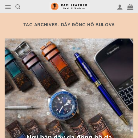
Skip
to
content
TAG ARCHIVES:
DÂY ĐỒNG HỒ BULOVA
THỜI TRANG
Nơi bán dây da đồng hồ da