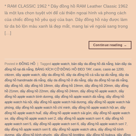
* RAM CLASSIC 1962 * Dây đồng hồ RAM Leather Classic 1962
là một lựa chọn tuyệt vời để cải thiện ngoại hình và phong cách
của chiếc đồng hồ yêu quý của bạn. Dây đồng hồ này được làm
từ da bò lộn màu xanh lá đẹp mắt, mang lại vẻ ngoài sang trọng
[…]
Continue reading
→
Posted in
ĐỒNG HỒ
|
Tagged
apple watch
,
bán dây da đồng hồ đà nẵng
,
bán dây da
đồng hồ tại đà nẵng
,
BẢNG KÍCH CỠ ĐỒNG HỒ ĐEO TAY
,
casio
,
casio ae 1200
,
citizen
,
dây apple watch
,
dây da đồng hồ
,
dây da đồng hồ cá sấu tại đà nẵng
,
dây da
đồng hồ handmade đà nẵng
,
dây da đồng hồ ở đà nẵng
,
dây da đồng hồ tại đà nẵng
,
dây đồng hồ
,
dây đồng hồ 18mm
,
dây đồng hồ 19mm
,
dây đồng hồ 20mm
,
dây đồng
hồ 21mm
,
dây đồng hồ 22mm
,
dây đồng hồ 24mm
,
dây đồng hồ apple watch
,
dây
đồng hồ apple watch bình dương
,
dây đồng hồ apple watch đà nẵng
,
dây đồng hồ
apple watch hà nội
,
dây đồng hồ apple watch hải dương
,
dây đồng hồ apple watch hải
phòng
,
dây đồng hồ apple watch hồ chí minh
,
dây đồng hồ apple watch hội an
,
dây
đồng hồ apple watch huế
,
dây đồng hồ apple watch sài gòn
,
dây đồng hồ apple watch
se
,
dây đồng hồ apple watch seri 2
,
dây đồng hồ apple watch seri 4
,
dây đồng hồ
apple watch seri 5
,
dây đồng hồ apple watch seri 6
,
dây đồng hồ apple watch seri 7
,
dây đồng hồ apple watch seri 8
,
dây đồng hồ apple watch ultra
,
dây đồng hồ bình
dương
,
dây đồng hồ bình phước
,
dây đồng hồ breitling
,
dây đồng hồ bulova
,
dây đồng