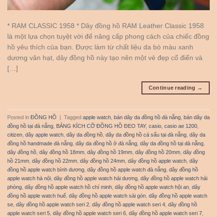
* RAM CLASSIC 1958 * Dây đồng hồ RAM Leather Classic 1958
là một lựa chọn tuyệt vời để nâng cấp phong cách của chiếc đồng
hồ yêu thích của bạn. Được làm từ chất liệu da bò màu xanh
dương vân hạt, dây đồng hồ này tạo nên một vẻ đẹp cổ điển và
[…]
Continue reading
→
Posted in
ĐỒNG HỒ
|
Tagged
apple watch
,
bán dây da đồng hồ đà nẵng
,
bán dây da
đồng hồ tại đà nẵng
,
BẢNG KÍCH CỠ ĐỒNG HỒ ĐEO TAY
,
casio
,
casio ae 1200
,
citizen
,
dây apple watch
,
dây da đồng hồ
,
dây da đồng hồ cá sấu tại đà nẵng
,
dây da
đồng hồ handmade đà nẵng
,
dây da đồng hồ ở đà nẵng
,
dây da đồng hồ tại đà nẵng
,
dây đồng hồ
,
dây đồng hồ 18mm
,
dây đồng hồ 19mm
,
dây đồng hồ 20mm
,
dây đồng
hồ 21mm
,
dây đồng hồ 22mm
,
dây đồng hồ 24mm
,
dây đồng hồ apple watch
,
dây
đồng hồ apple watch bình dương
,
dây đồng hồ apple watch đà nẵng
,
dây đồng hồ
apple watch hà nội
,
dây đồng hồ apple watch hải dương
,
dây đồng hồ apple watch hải
phòng
,
dây đồng hồ apple watch hồ chí minh
,
dây đồng hồ apple watch hội an
,
dây
đồng hồ apple watch huế
,
dây đồng hồ apple watch sài gòn
,
dây đồng hồ apple watch
se
,
dây đồng hồ apple watch seri 2
,
dây đồng hồ apple watch seri 4
,
dây đồng hồ
apple watch seri 5
,
dây đồng hồ apple watch seri 6
,
dây đồng hồ apple watch seri 7
,