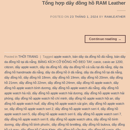
Tổng hợp dây đồng hồ RAM Leather
POSTED ON
23 THÁNG 1, 2024
BY
RAMLEATHER
Continue reading
→
Posted in
THỜI TRANG
|
Tagged
apple watch
,
bán dây da đồng hồ đà nẵng
,
bán dây
da đồng hồ tại đà nẵng
,
BẢNG KÍCH CỠ ĐỒNG HỒ ĐEO TAY
,
casio
,
casio ae 1200
,
citizen
,
dây apple watch
,
dây da đồng hồ
,
dây da đồng hồ cá sấu tại đà nẵng
,
dây da
đồng hồ handmade đà nẵng
,
dây da đồng hồ ở đà nẵng
,
dây da đồng hồ tại đà nẵng
,
dây đồng hồ
,
dây đồng hồ 18mm
,
dây đồng hồ 19mm
,
dây đồng hồ 20mm
,
dây đồng
hồ 21mm
,
dây đồng hồ 22mm
,
dây đồng hồ 24mm
,
dây đồng hồ apple watch
,
dây
đồng hồ apple watch bình dương
,
dây đồng hồ apple watch đà nẵng
,
dây đồng hồ
apple watch hà nội
,
dây đồng hồ apple watch hải dương
,
dây đồng hồ apple watch hải
phòng
,
dây đồng hồ apple watch hồ chí minh
,
dây đồng hồ apple watch hội an
,
dây
đồng hồ apple watch huế
,
dây đồng hồ apple watch sài gòn
,
dây đồng hồ apple watch
se
,
dây đồng hồ apple watch seri 2
,
dây đồng hồ apple watch seri 4
,
dây đồng hồ
apple watch seri 5
,
dây đồng hồ apple watch seri 6
,
dây đồng hồ apple watch seri 7
,
dây đồng hồ apple watch seri 8
,
dây đồng hồ apple watch ultra
,
dây đồng hồ bình
dương
,
dây đồng hồ bình phước
,
dây đồng hồ breitling
,
dây đồng hồ bulova
,
dây đồng
hồ cà mau
,
dây đồng hồ Calvin Klein
,
dây đồng hồ cần thơ
,
dây đồng hồ casio
,
dây