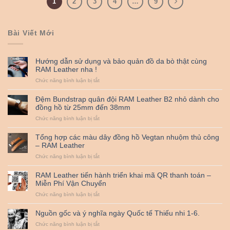
1
2
3
4
…
9
Bài Viết Mới
Hướng dẫn sử dụng và bảo quản đồ da bò thật cùng
RAM Leather nha !
ở
Chức năng bình luận bị tắt
Hướng
dẫn
Đệm Bundstrap quân đội RAM Leather B2 nhỏ dành cho
sử
đồng hồ từ 25mm đến 38mm
dụng
ở
Chức năng bình luận bị tắt
và
Đệm
bảo
Bundstrap
quản
Tổng hợp các màu dây đồng hồ Vegtan nhuộm thủ công
quân
đồ
– RAM Leather
đội
da
ở
Chức năng bình luận bị tắt
RAM
bò
Tổng
Leather
thật
hợp
B2
cùng
RAM Leather tiến hành triển khai mã QR thanh toán –
các
nhỏ
RAM
Miễn Phí Vận Chuyển
màu
dành
Leather
ở
Chức năng bình luận bị tắt
dây
cho
nha
RAM
đồng
đồng
!
Leather
hồ
hồ
Nguồn gốc và ý nghĩa ngày Quốc tế Thiếu nhi 1-6.
tiến
Vegtan
từ
ở
Chức năng bình luận bị tắt
hành
nhuộm
25mm