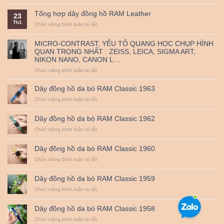
Nguồn
triển
thủ
đến
gốc
khai
công
38mm
Tổng hợp dây đồng hồ RAM Leather
23
và
mã
–
Th1
ý
ở
Chức năng bình luận bị tắt
QR
RAM
nghĩa
Tổng
thanh
Leather
ngày
hợp
toán
MICRO-CONTRAST, YẾU TỐ QUANG HỌC CHỤP HÌNH
Quốc
dây
–
QUAN TRỌNG NHẤT : ZEISS, LEICA, SIGMA ART,
tế
đồng
Miễn
NIKON NANO, CANON L…
Thiếu
hồ
Phí
nhi
RAM
Vận
ở
Chức năng bình luận bị tắt
1-
Leather
Chuyển
MICRO-
6.
CONTRAST,
Dây đồng hồ da bò RAM Classic 1963
YẾU
ở
Chức năng bình luận bị tắt
TỐ
Dây
QUANG
đồng
HỌC
Dây đồng hồ da bò RAM Classic 1962
hồ
CHỤP
da
ở
Chức năng bình luận bị tắt
HÌNH
bò
Dây
QUAN
RAM
đồng
TRỌNG
Dây đồng hồ da bò RAM Classic 1960
Classic
hồ
NHẤT
1963
da
ở
Chức năng bình luận bị tắt
:
bò
Dây
ZEISS,
RAM
đồng
LEICA,
Dây đồng hồ da bò RAM Classic 1959
Classic
hồ
SIGMA
1962
da
ở
Chức năng bình luận bị tắt
ART,
bò
Dây
NIKON
RAM
đồng
NANO,
Dây đồng hồ da bò RAM Classic 1958
Classic
hồ
CANON
1960
da
ở
Chức năng bình luận bị tắt
L…