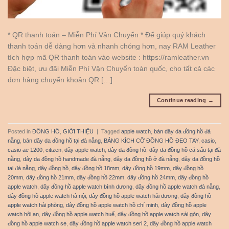
* QR thanh toán – Miễn Phí Vận Chuyển * Để giúp quý khách
thanh toán dễ dàng hơn và nhanh chóng hơn, nay RAM Leather
tích hợp mã QR thanh toán vào website : https://ramleather.vn
Đặc biệt, ưu đãi Miễn Phí Vận Chuyển toàn quốc, cho tất cả các
đơn hàng chuyển khoản QR […]
Continue reading
→
Posted in
ĐỒNG HỒ
,
GIỚI THIỆU
|
Tagged
apple watch
,
bán dây da đồng hồ đà
nẵng
,
bán dây da đồng hồ tại đà nẵng
,
BẢNG KÍCH CỠ ĐỒNG HỒ ĐEO TAY
,
casio
,
casio ae 1200
,
citizen
,
dây apple watch
,
dây da đồng hồ
,
dây da đồng hồ cá sấu tại đà
nẵng
,
dây da đồng hồ handmade đà nẵng
,
dây da đồng hồ ở đà nẵng
,
dây da đồng hồ
tại đà nẵng
,
dây đồng hồ
,
dây đồng hồ 18mm
,
dây đồng hồ 19mm
,
dây đồng hồ
20mm
,
dây đồng hồ 21mm
,
dây đồng hồ 22mm
,
dây đồng hồ 24mm
,
dây đồng hồ
apple watch
,
dây đồng hồ apple watch bình dương
,
dây đồng hồ apple watch đà nẵng
,
dây đồng hồ apple watch hà nội
,
dây đồng hồ apple watch hải dương
,
dây đồng hồ
apple watch hải phòng
,
dây đồng hồ apple watch hồ chí minh
,
dây đồng hồ apple
watch hội an
,
dây đồng hồ apple watch huế
,
dây đồng hồ apple watch sài gòn
,
dây
đồng hồ apple watch se
,
dây đồng hồ apple watch seri 2
,
dây đồng hồ apple watch