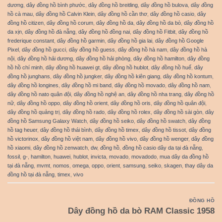
dương
,
dây đồng hồ bình phước
,
dây đồng hồ breitling
,
dây đồng hồ bulova
,
dây đồng
hồ cà mau
,
dây đồng hồ Calvin Klein
,
dây đồng hồ cần thơ
,
dây đồng hồ casio
,
dây
đồng hồ citizen
,
dây đồng hồ corum
,
dây đồng hồ da
,
dây đồng hồ da bò
,
dây đồng hồ
da xịn
,
dây đồng hồ đà nẵng
,
dây đồng hồ đồng nai
,
dây đồng hồ Fitbit
,
dây đồng hồ
frederique constant
,
dây đồng hồ garmin
,
dây đồng hồ gia lai
,
dây đồng hồ Google
Pixel
,
dây đồng hồ gucci
,
dây đồng hồ guess
,
dây đồng hồ hà nam
,
dây đồng hồ hà
nội
,
dây đồng hồ hải dương
,
dây đồng hồ hải phòng
,
dây đồng hồ hamilton
,
dây đồng
hồ hồ chí minh
,
dây đồng hồ huawei gt
,
dây đồng hồ hublot
,
dây đồng hồ huế
,
dây
đồng hồ junghans
,
dây đồng hồ jungker
,
dây đồng hồ kiên giang
,
dây đồng hồ kontum
,
dây đồng hồ longines
,
dây đồng hồ mi band
,
dây đồng hồ movado
,
dây đồng hồ nam
,
dây đồng hồ nato quân đội
,
dây đồng hồ nghệ an
,
dây đồng hồ nha trang
,
dây đồng hồ
nữ
,
dây đồng hồ oppo
,
dây đồng hồ orient
,
dây đồng hồ oris
,
dây đồng hồ quân đội
,
dây đồng hồ quảng trị
,
dây đồng hồ rado
,
dây đồng hồ rolex
,
dây đồng hồ sài gòn
,
dây
đồng hồ Samsung Galaxy Watch
,
dây đồng hồ seiko
,
dây đồng hồ swatch
,
dây đồng
hồ tag heuer
,
dây đồng hồ thái bình
,
dây đồng hồ timex
,
dây đồng hồ tissot
,
dây đồng
hồ victorinox
,
dây đồng hồ việt nam
,
dây đồng hồ vivo
,
dây đồng hồ wenger
,
dây đồng
hồ xiaomi
,
dây đồng hồ zenwatch
,
dw
,
đồng hồ
,
đồng hồ casio dây da tại đà nẵng
,
fossil
,
g-
,
hamilton
,
huawei
,
hublot
,
invicta
,
movado
,
movadodo
,
mua dây da đồng hồ
tại đà nẵng
,
mvmt
,
nomos
,
omega
,
oppo
,
orient
,
samsung
,
seiko
,
skagen
,
thay dây da
đồng hồ tại đà nẵng
,
timex
,
vivo
ĐỒNG HỒ
Dây đồng hồ da bò RAM Classic 1958