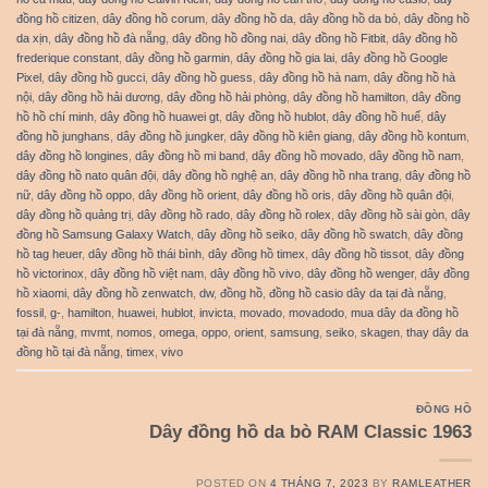
đồng hồ citizen
,
dây đồng hồ corum
,
dây đồng hồ da
,
dây đồng hồ da bò
,
dây đồng hồ
da xịn
,
dây đồng hồ đà nẵng
,
dây đồng hồ đồng nai
,
dây đồng hồ Fitbit
,
dây đồng hồ
frederique constant
,
dây đồng hồ garmin
,
dây đồng hồ gia lai
,
dây đồng hồ Google
Pixel
,
dây đồng hồ gucci
,
dây đồng hồ guess
,
dây đồng hồ hà nam
,
dây đồng hồ hà
nội
,
dây đồng hồ hải dương
,
dây đồng hồ hải phòng
,
dây đồng hồ hamilton
,
dây đồng
hồ hồ chí minh
,
dây đồng hồ huawei gt
,
dây đồng hồ hublot
,
dây đồng hồ huế
,
dây
đồng hồ junghans
,
dây đồng hồ jungker
,
dây đồng hồ kiên giang
,
dây đồng hồ kontum
,
dây đồng hồ longines
,
dây đồng hồ mi band
,
dây đồng hồ movado
,
dây đồng hồ nam
,
dây đồng hồ nato quân đội
,
dây đồng hồ nghệ an
,
dây đồng hồ nha trang
,
dây đồng hồ
nữ
,
dây đồng hồ oppo
,
dây đồng hồ orient
,
dây đồng hồ oris
,
dây đồng hồ quân đội
,
dây đồng hồ quảng trị
,
dây đồng hồ rado
,
dây đồng hồ rolex
,
dây đồng hồ sài gòn
,
dây
đồng hồ Samsung Galaxy Watch
,
dây đồng hồ seiko
,
dây đồng hồ swatch
,
dây đồng
hồ tag heuer
,
dây đồng hồ thái bình
,
dây đồng hồ timex
,
dây đồng hồ tissot
,
dây đồng
hồ victorinox
,
dây đồng hồ việt nam
,
dây đồng hồ vivo
,
dây đồng hồ wenger
,
dây đồng
hồ xiaomi
,
dây đồng hồ zenwatch
,
dw
,
đồng hồ
,
đồng hồ casio dây da tại đà nẵng
,
fossil
,
g-
,
hamilton
,
huawei
,
hublot
,
invicta
,
movado
,
movadodo
,
mua dây da đồng hồ
tại đà nẵng
,
mvmt
,
nomos
,
omega
,
oppo
,
orient
,
samsung
,
seiko
,
skagen
,
thay dây da
đồng hồ tại đà nẵng
,
timex
,
vivo
ĐỒNG HỒ
Dây đồng hồ da bò RAM Classic 1963
POSTED ON
4 THÁNG 7, 2023
BY
RAMLEATHER