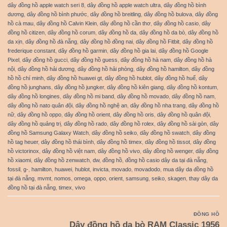
dây đồng hồ apple watch seri 8
,
dây đồng hồ apple watch ultra
,
dây đồng hồ bình
dương
,
dây đồng hồ bình phước
,
dây đồng hồ breitling
,
dây đồng hồ bulova
,
dây đồng
hồ cà mau
,
dây đồng hồ Calvin Klein
,
dây đồng hồ cần thơ
,
dây đồng hồ casio
,
dây
đồng hồ citizen
,
dây đồng hồ corum
,
dây đồng hồ da
,
dây đồng hồ da bò
,
dây đồng hồ
da xịn
,
dây đồng hồ đà nẵng
,
dây đồng hồ đồng nai
,
dây đồng hồ Fitbit
,
dây đồng hồ
frederique constant
,
dây đồng hồ garmin
,
dây đồng hồ gia lai
,
dây đồng hồ Google
Pixel
,
dây đồng hồ gucci
,
dây đồng hồ guess
,
dây đồng hồ hà nam
,
dây đồng hồ hà
nội
,
dây đồng hồ hải dương
,
dây đồng hồ hải phòng
,
dây đồng hồ hamilton
,
dây đồng
hồ hồ chí minh
,
dây đồng hồ huawei gt
,
dây đồng hồ hublot
,
dây đồng hồ huế
,
dây
đồng hồ junghans
,
dây đồng hồ jungker
,
dây đồng hồ kiên giang
,
dây đồng hồ kontum
,
dây đồng hồ longines
,
dây đồng hồ mi band
,
dây đồng hồ movado
,
dây đồng hồ nam
,
dây đồng hồ nato quân đội
,
dây đồng hồ nghệ an
,
dây đồng hồ nha trang
,
dây đồng hồ
nữ
,
dây đồng hồ oppo
,
dây đồng hồ orient
,
dây đồng hồ oris
,
dây đồng hồ quân đội
,
dây đồng hồ quảng trị
,
dây đồng hồ rado
,
dây đồng hồ rolex
,
dây đồng hồ sài gòn
,
dây
đồng hồ Samsung Galaxy Watch
,
dây đồng hồ seiko
,
dây đồng hồ swatch
,
dây đồng
hồ tag heuer
,
dây đồng hồ thái bình
,
dây đồng hồ timex
,
dây đồng hồ tissot
,
dây đồng
hồ victorinox
,
dây đồng hồ việt nam
,
dây đồng hồ vivo
,
dây đồng hồ wenger
,
dây đồng
hồ xiaomi
,
dây đồng hồ zenwatch
,
dw
,
đồng hồ
,
đồng hồ casio dây da tại đà nẵng
,
fossil
,
g-
,
hamilton
,
huawei
,
hublot
,
invicta
,
movado
,
movadodo
,
mua dây da đồng hồ
tại đà nẵng
,
mvmt
,
nomos
,
omega
,
oppo
,
orient
,
samsung
,
seiko
,
skagen
,
thay dây da
đồng hồ tại đà nẵng
,
timex
,
vivo
ĐỒNG HỒ
Dây đồng hồ da bò RAM Classic 1956