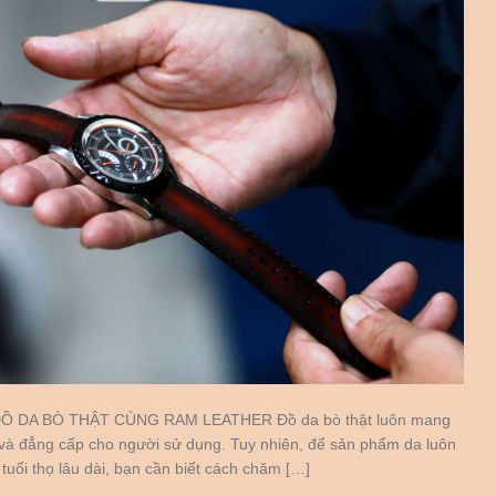
 DA BÒ THẬT CÙNG RAM LEATHER Đồ da bò thật luôn mang
 và đẳng cấp cho người sử dụng. Tuy nhiên, để sản phẩm da luôn
uổi thọ lâu dài, bạn cần biết cách chăm […]