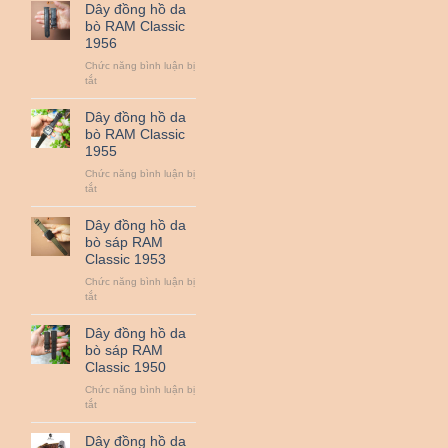
đồng
Dây đồng hồ da
hồ
bò RAM Classic
da
1956
bò
RAM
Chức năng bình luận bị
Classic
ở
tắt
1958
Dây
đồng
Dây đồng hồ da
hồ
bò RAM Classic
da
1955
bò
RAM
Chức năng bình luận bị
Classic
ở
tắt
1956
Dây
đồng
Dây đồng hồ da
hồ
bò sáp RAM
da
Classic 1953
bò
RAM
Chức năng bình luận bị
Classic
ở
tắt
1955
Dây
đồng
Dây đồng hồ da
hồ
bò sáp RAM
da
Classic 1950
bò
sáp
Chức năng bình luận bị
RAM
ở
tắt
Classic
Dây
1953
đồng
Dây đồng hồ da