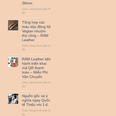
38mm
đồ
da
Chức năng bình luận bị
bò
ở
tắt
thật
Đệm
cùng
Bundstrap
Tổng hợp các
RAM
quân
Leather
màu dây đồng hồ
đội
nha
Vegtan nhuộm
RAM
!
thủ công – RAM
Leather
Leather
B2
nhỏ
Chức năng bình luận bị
dành
ở
tắt
cho
Tổng
đồng
hợp
RAM Leather tiến
hồ
các
hành triển khai
từ
màu
25mm
mã QR thanh
dây
đến
toán – Miễn Phí
đồng
38mm
Vận Chuyển
hồ
Vegtan
Chức năng bình luận bị
nhuộm
ở
tắt
thủ
RAM
công
Leather
Nguồn gốc và ý
–
tiến
nghĩa ngày Quốc
RAM
hành
Leather
tế Thiếu nhi 1-6.
triển
khai
Chức năng bình luận bị
mã
ở
tắt