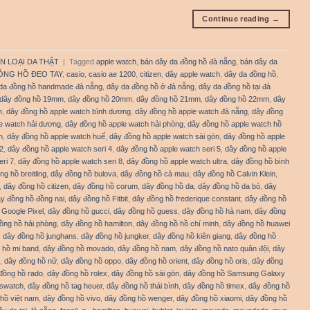
Continue reading
→
N LOẠI DA THẬT
|
Tagged
apple watch
,
bán dây da đồng hồ đà nẵng
,
bán dây da
ỒNG HỒ ĐEO TAY
,
casio
,
casio ae 1200
,
citizen
,
dây apple watch
,
dây da đồng hồ
,
da đồng hồ handmade đà nẵng
,
dây da đồng hồ ở đà nẵng
,
dây da đồng hồ tại đà
dây đồng hồ 19mm
,
dây đồng hồ 20mm
,
dây đồng hồ 21mm
,
dây đồng hồ 22mm
,
dây
h
,
dây đồng hồ apple watch bình dương
,
dây đồng hồ apple watch đà nẵng
,
dây đồng
e watch hải dương
,
dây đồng hồ apple watch hải phòng
,
dây đồng hồ apple watch hồ
n
,
dây đồng hồ apple watch huế
,
dây đồng hồ apple watch sài gòn
,
dây đồng hồ apple
2
,
dây đồng hồ apple watch seri 4
,
dây đồng hồ apple watch seri 5
,
dây đồng hồ apple
ri 7
,
dây đồng hồ apple watch seri 8
,
dây đồng hồ apple watch ultra
,
dây đồng hồ bình
ng hồ breitling
,
dây đồng hồ bulova
,
dây đồng hồ cà mau
,
dây đồng hồ Calvin Klein
,
,
dây đồng hồ citizen
,
dây đồng hồ corum
,
dây đồng hồ da
,
dây đồng hồ da bò
,
dây
y đồng hồ đồng nai
,
dây đồng hồ Fitbit
,
dây đồng hồ frederique constant
,
dây đồng hồ
 Google Pixel
,
dây đồng hồ gucci
,
dây đồng hồ guess
,
dây đồng hồ hà nam
,
dây đồng
ồng hồ hải phòng
,
dây đồng hồ hamilton
,
dây đồng hồ hồ chí minh
,
dây đồng hồ huawei
,
dây đồng hồ junghans
,
dây đồng hồ jungker
,
dây đồng hồ kiên giang
,
dây đồng hồ
 hồ mi band
,
dây đồng hồ movado
,
dây đồng hồ nam
,
dây đồng hồ nato quân đội
,
dây
,
dây đồng hồ nữ
,
dây đồng hồ oppo
,
dây đồng hồ orient
,
dây đồng hồ oris
,
dây đồng
đồng hồ rado
,
dây đồng hồ rolex
,
dây đồng hồ sài gòn
,
dây đồng hồ Samsung Galaxy
 swatch
,
dây đồng hồ tag heuer
,
dây đồng hồ thái bình
,
dây đồng hồ timex
,
dây đồng hồ
hồ việt nam
,
dây đồng hồ vivo
,
dây đồng hồ wenger
,
dây đồng hồ xiaomi
,
dây đồng hồ