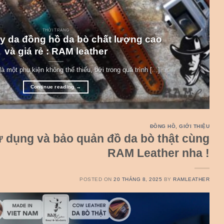
THỜI TRANG
y da đồng hồ da bò chất lượng cao
và giá rẻ : RAM leather
à một phụ kiện không thể thiếu, bởi trong quá trình [...]
Continue reading
→
ĐỒNG HỒ
,
GIỚI THIỆU
 dụng và bảo quản đồ da bò thật cùng
RAM Leather nha !
POSTED ON
20 THÁNG 8, 2025
BY
RAMLEATHER