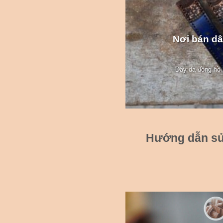
Nơi bán dâ
Dây da đồng hồ l
Hướng dẫn sử