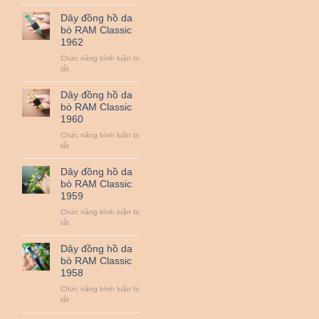
Dây
QUAN
đồng
Dây đồng hồ da
TRỌNG
hồ
bò RAM Classic
NHẤT
da
1962
:
bò
ZEISS,
RAM
Chức năng bình luận bị
LEICA,
Classic
ở
tắt
SIGMA
1963
Dây
ART,
đồng
Dây đồng hồ da
NIKON
hồ
bò RAM Classic
NANO,
da
1960
CANON
bò
L…
RAM
Chức năng bình luận bị
Classic
ở
tắt
1962
Dây
đồng
Dây đồng hồ da
hồ
bò RAM Classic
da
1959
bò
RAM
Chức năng bình luận bị
Classic
ở
tắt
1960
Dây
đồng
Dây đồng hồ da
hồ
bò RAM Classic
da
1958
bò
RAM
Chức năng bình luận bị
Classic
ở
tắt
1959
Dây