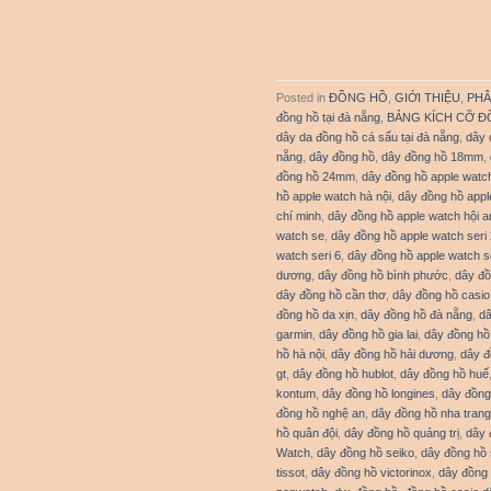
Posted in
ĐỒNG HỒ
,
GIỚI THIỆU
,
PHÂ
đồng hồ tại đà nẵng
,
BẢNG KÍCH CỠ Đ
dây da đồng hồ cá sấu tại đà nẵng
,
dây 
nẵng
,
dây đồng hồ
,
dây đồng hồ 18mm
,
đồng hồ 24mm
,
dây đồng hồ apple watc
hồ apple watch hà nội
,
dây đồng hồ appl
chí minh
,
dây đồng hồ apple watch hội a
watch se
,
dây đồng hồ apple watch seri 
watch seri 6
,
dây đồng hồ apple watch se
dương
,
dây đồng hồ bình phước
,
dây đồ
dây đồng hồ cần thơ
,
dây đồng hồ casio
đồng hồ da xịn
,
dây đồng hồ đà nẵng
,
dâ
garmin
,
dây đồng hồ gia lai
,
dây đồng hồ
hồ hà nội
,
dây đồng hồ hải dương
,
dây đ
gt
,
dây đồng hồ hublot
,
dây đồng hồ huế
kontum
,
dây đồng hồ longines
,
dây đồng
đồng hồ nghệ an
,
dây đồng hồ nha trang
hồ quân đội
,
dây đồng hồ quảng trị
,
dây 
Watch
,
dây đồng hồ seiko
,
dây đồng hồ
tissot
,
dây đồng hồ victorinox
,
dây đồng 