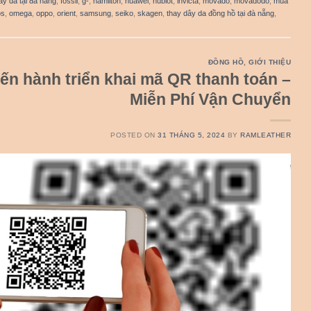
ây da tại đà nẵng
,
fossil
,
g-
,
hamilton
,
huawei
,
hublot
,
invicta
,
movado
,
movadodo
,
mua
os
,
omega
,
oppo
,
orient
,
samsung
,
seiko
,
skagen
,
thay dây da đồng hồ tại đà nẵng
,
ĐỒNG HỒ
,
GIỚI THIỆU
ến hành triển khai mã QR thanh toán –
Miễn Phí Vận Chuyển
POSTED ON
31 THÁNG 5, 2024
BY
RAMLEATHER