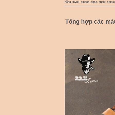
nẵng
,
mvmt
,
omega
,
oppo
,
orient
,
sams
Tổng hợp các mà