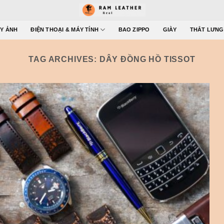
Y ẢNH
ĐIỆN THOẠI & MÁY TÍNH
BAO ZIPPO
GIÀY
THẮT LƯNG
TAG ARCHIVES:
DÂY ĐỒNG HỒ TISSOT