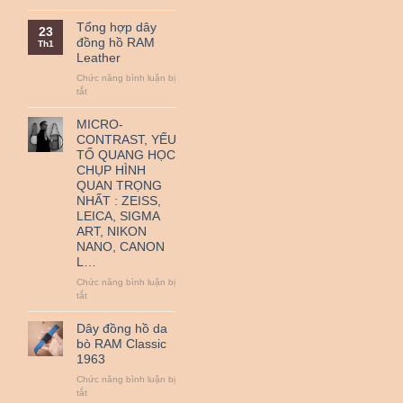
QR
Nguồn
thanh
gốc
Tổng hợp dây
23
toán
và
đồng hồ RAM
Th1
–
ý
Leather
Miễn
nghĩa
Phí
ngày
Chức năng bình luận bị
Vận
Quốc
ở
tắt
Chuyển
tế
Tổng
Thiếu
hợp
MICRO-
nhi
dây
CONTRAST, YẾU
1-
đồng
TỐ QUANG HỌC
6.
hồ
CHỤP HÌNH
RAM
QUAN TRỌNG
Leather
NHẤT : ZEISS,
LEICA, SIGMA
ART, NIKON
NANO, CANON
L…
Chức năng bình luận bị
ở
tắt
MICRO-
CONTRAST,
Dây đồng hồ da
YẾU
bò RAM Classic
TỐ
1963
QUANG
HỌC
Chức năng bình luận bị
CHỤP
ở
tắt
HÌNH