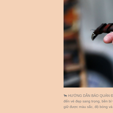
🐂 HƯỚNG DẪN BẢO QUẢN ĐỒ
đến vẻ đẹp sang trọng, bền bỉ
giữ được màu sắc, độ bóng và t