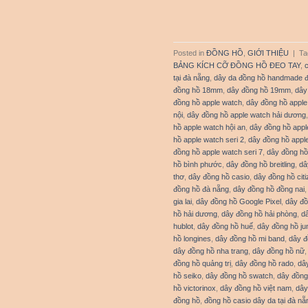
Posted in
ĐỒNG HỒ
,
GIỚI THIỆU
|
Ta
BẢNG KÍCH CỠ ĐỒNG HỒ ĐEO TAY
,
tại đà nẵng
,
dây da đồng hồ handmade 
đồng hồ 18mm
,
dây đồng hồ 19mm
,
dây
đồng hồ apple watch
,
dây đồng hồ apple
nội
,
dây đồng hồ apple watch hải dương
hồ apple watch hội an
,
dây đồng hồ appl
hồ apple watch seri 2
,
dây đồng hồ apple
đồng hồ apple watch seri 7
,
dây đồng hồ
hồ bình phước
,
dây đồng hồ breitling
,
dâ
thơ
,
dây đồng hồ casio
,
dây đồng hồ cit
đồng hồ đà nẵng
,
dây đồng hồ đồng nai
gia lai
,
dây đồng hồ Google Pixel
,
dây đồ
hồ hải dương
,
dây đồng hồ hải phòng
,
d
hublot
,
dây đồng hồ huế
,
dây đồng hồ j
hồ longines
,
dây đồng hồ mi band
,
dây 
dây đồng hồ nha trang
,
dây đồng hồ nữ
đồng hồ quảng trị
,
dây đồng hồ rado
,
dâ
hồ seiko
,
dây đồng hồ swatch
,
dây đồng
hồ victorinox
,
dây đồng hồ việt nam
,
dây
đồng hồ
,
đồng hồ casio dây da tại đà nẵ