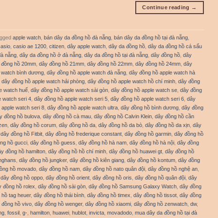
Continue reading
→
gged
apple watch
,
bán dây da đồng hồ đà nẵng
,
bán dây da đồng hồ tại đà nẵng
,
casio
,
casio ae 1200
,
citizen
,
dây apple watch
,
dây da đồng hồ
,
dây da đồng hồ cá sấu
đà nẵng
,
dây da đồng hồ ở đà nẵng
,
dây da đồng hồ tại đà nẵng
,
dây đồng hồ
,
dây
 đồng hồ 20mm
,
dây đồng hồ 21mm
,
dây đồng hồ 22mm
,
dây đồng hồ 24mm
,
dây
 watch bình dương
,
dây đồng hồ apple watch đà nẵng
,
dây đồng hồ apple watch hà
,
dây đồng hồ apple watch hải phòng
,
dây đồng hồ apple watch hồ chí minh
,
dây đồng
e watch huế
,
dây đồng hồ apple watch sài gòn
,
dây đồng hồ apple watch se
,
dây đồng
 watch seri 4
,
dây đồng hồ apple watch seri 5
,
dây đồng hồ apple watch seri 6
,
dây
 apple watch seri 8
,
dây đồng hồ apple watch ultra
,
dây đồng hồ bình dương
,
dây đồng
y đồng hồ bulova
,
dây đồng hồ cà mau
,
dây đồng hồ Calvin Klein
,
dây đồng hồ cần
izen
,
dây đồng hồ corum
,
dây đồng hồ da
,
dây đồng hồ da bò
,
dây đồng hồ da xịn
,
dây
,
dây đồng hồ Fitbit
,
dây đồng hồ frederique constant
,
dây đồng hồ garmin
,
dây đồng hồ
ng hồ gucci
,
dây đồng hồ guess
,
dây đồng hồ hà nam
,
dây đồng hồ hà nội
,
dây đồng
ây đồng hồ hamilton
,
dây đồng hồ hồ chí minh
,
dây đồng hồ huawei gt
,
dây đồng hồ
unghans
,
dây đồng hồ jungker
,
dây đồng hồ kiên giang
,
dây đồng hồ kontum
,
dây đồng
đồng hồ movado
,
dây đồng hồ nam
,
dây đồng hồ nato quân đội
,
dây đồng hồ nghệ an
,
,
dây đồng hồ oppo
,
dây đồng hồ orient
,
dây đồng hồ oris
,
dây đồng hồ quân đội
,
dây
y đồng hồ rolex
,
dây đồng hồ sài gòn
,
dây đồng hồ Samsung Galaxy Watch
,
dây đồng
 hồ tag heuer
,
dây đồng hồ thái bình
,
dây đồng hồ timex
,
dây đồng hồ tissot
,
dây đồng
 đồng hồ vivo
,
dây đồng hồ wenger
,
dây đồng hồ xiaomi
,
dây đồng hồ zenwatch
,
dw
,
ng
,
fossil
,
g-
,
hamilton
,
huawei
,
hublot
,
invicta
,
movadodo
,
mua dây da đồng hồ tại đà