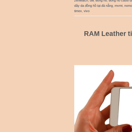
zenwatch
,
dw
,
đồng hồ
,
đồng hồ casio d
dây da đồng hồ tại đà nẵng
,
mvmt
,
nom
timex
,
vivo
RAM Leather ti