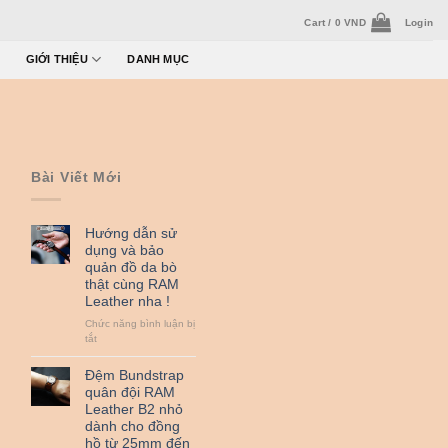
Cart /
0
VND
Login
GIỚI THIỆU
DANH MỤC
Bài Viết Mới
Hướng dẫn sử
dụng và bảo
quản đồ da bò
thật cùng RAM
Leather nha !
Chức năng bình luận bị
ở
tắt
Hướng
dẫn
Đệm Bundstrap
sử
quân đội RAM
dụng
Leather B2 nhỏ
và
dành cho đồng
bảo
hồ từ 25mm đến
quản