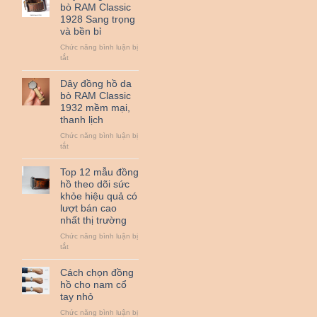
hồ
bò RAM Classic
da
1928 Sang trọng
bò
và bền bỉ
sáp
RAM
Chức năng bình luận bị
Classic
ở
tắt
1950
Dây
đồng
Dây đồng hồ da
hồ
bò RAM Classic
da
1932 mềm mại,
bò
thanh lịch
RAM
Classic
Chức năng bình luận bị
1928
ở
tắt
Sang
Dây
trọng
đồng
Top 12 mẫu đồng
và
hồ
hồ theo dõi sức
bền
da
khỏe hiệu quả có
bỉ
bò
lượt bán cao
RAM
nhất thị trường
Classic
1932
Chức năng bình luận bị
mềm
ở
tắt
mại,
Top
thanh
12
Cách chọn đồng
lịch
mẫu
hồ cho nam cổ
đồng
tay nhỏ
hồ
theo
Chức năng bình luận bị