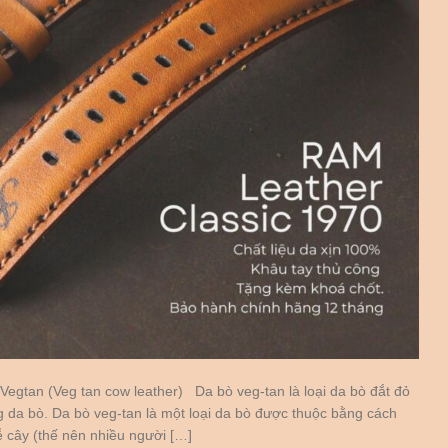
Vegtan (Veg tan cow leather) Da bò veg-tan là loại da bò đắt đỏ
g da bò. Da bò veg-tan là một loại da bò được thuộc bằng cách
ễ cây (thế nên nhiều người […]