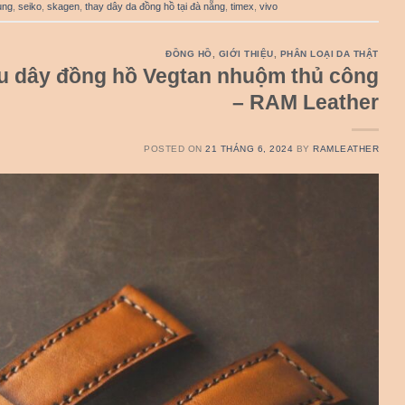
ung
,
seiko
,
skagen
,
thay dây da đồng hồ tại đà nẵng
,
timex
,
vivo
ĐỒNG HỒ
,
GIỚI THIỆU
,
PHÂN LOẠI DA THẬT
u dây đồng hồ Vegtan nhuộm thủ công
– RAM Leather
POSTED ON
21 THÁNG 6, 2024
BY
RAMLEATHER