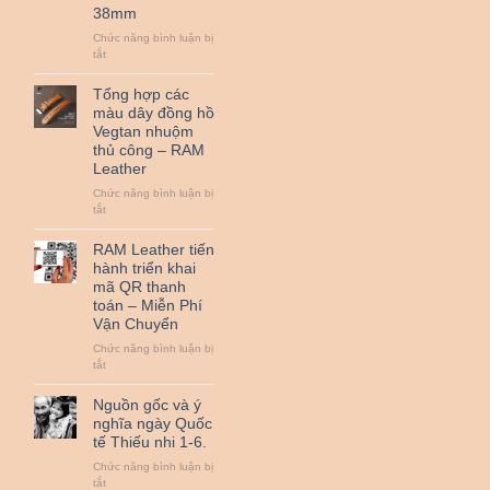
38mm
đồ
da
Chức năng bình luận bị
bò
ở
tắt
thật
Đệm
cùng
Bundstrap
Tổng hợp các
RAM
quân
Leather
màu dây đồng hồ
đội
nha
Vegtan nhuộm
RAM
!
thủ công – RAM
Leather
Leather
B2
nhỏ
Chức năng bình luận bị
dành
ở
tắt
cho
Tổng
đồng
hợp
RAM Leather tiến
hồ
các
hành triển khai
từ
màu
25mm
mã QR thanh
dây
đến
toán – Miễn Phí
đồng
38mm
Vận Chuyển
hồ
Vegtan
Chức năng bình luận bị
nhuộm
ở
tắt
thủ
RAM
công
Leather
Nguồn gốc và ý
–
tiến
nghĩa ngày Quốc
RAM
hành
Leather
tế Thiếu nhi 1-6.
triển
khai
Chức năng bình luận bị
mã
ở
tắt