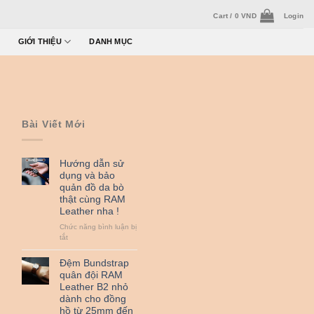
Cart /
0
VND
Login
GIỚI THIỆU
DANH MỤC
Bài Viết Mới
Hướng dẫn sử
dụng và bảo
quản đồ da bò
thật cùng RAM
Leather nha !
Chức năng bình luận bị
ở
tắt
Hướng
dẫn
Đệm Bundstrap
sử
quân đội RAM
dụng
Leather B2 nhỏ
và
dành cho đồng
bảo
hồ từ 25mm đến
quản