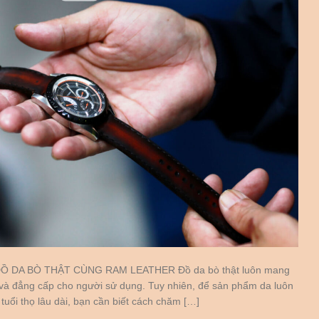
 DA BÒ THẬT CÙNG RAM LEATHER Đồ da bò thật luôn mang
 và đẳng cấp cho người sử dụng. Tuy nhiên, để sản phẩm da luôn
uổi thọ lâu dài, bạn cần biết cách chăm […]