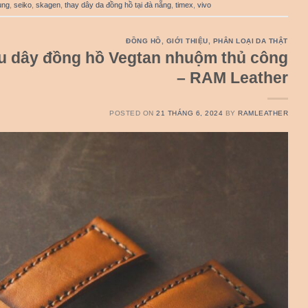
ung
,
seiko
,
skagen
,
thay dây da đồng hồ tại đà nẵng
,
timex
,
vivo
ĐỒNG HỒ
,
GIỚI THIỆU
,
PHÂN LOẠI DA THẬT
u dây đồng hồ Vegtan nhuộm thủ công
– RAM Leather
POSTED ON
21 THÁNG 6, 2024
BY
RAMLEATHER