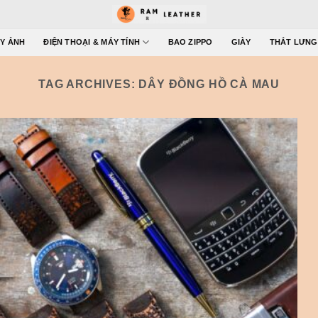
Y ẢNH
ĐIỆN THOẠI & MÁY TÍNH
BAO ZIPPO
GIÀY
THẮT LƯNG
TAG ARCHIVES:
DÂY ĐỒNG HỒ CÀ MAU