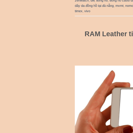
zenwatch
,
dw
,
đồng hồ
,
đồng hồ casio d
dây da đồng hồ tại đà nẵng
,
mvmt
,
nom
timex
,
vivo
RAM Leather ti