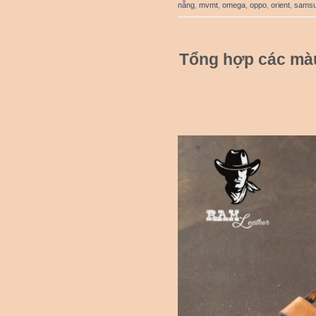
nẵng
,
mvmt
,
omega
,
oppo
,
orient
,
sams
Tổng hợp các mà