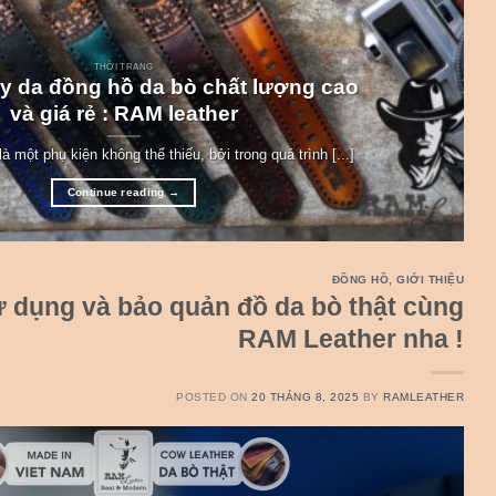
THỜI TRANG
y da đồng hồ da bò chất lượng cao
và giá rẻ : RAM leather
à một phụ kiện không thể thiếu, bởi trong quá trình [...]
Continue reading
→
ĐỒNG HỒ
,
GIỚI THIỆU
 dụng và bảo quản đồ da bò thật cùng
RAM Leather nha !
POSTED ON
20 THÁNG 8, 2025
BY
RAMLEATHER