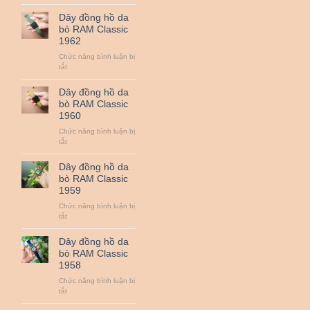
Dây
QUAN
đồng
Dây đồng hồ da
TRỌNG
hồ
bò RAM Classic
NHẤT
da
1962
:
bò
ZEISS,
RAM
Chức năng bình luận bị
LEICA,
Classic
ở
tắt
SIGMA
1963
Dây
ART,
đồng
Dây đồng hồ da
NIKON
hồ
bò RAM Classic
NANO,
da
1960
CANON
bò
L…
RAM
Chức năng bình luận bị
Classic
ở
tắt
1962
Dây
đồng
Dây đồng hồ da
hồ
bò RAM Classic
da
1959
bò
RAM
Chức năng bình luận bị
Classic
ở
tắt
1960
Dây
đồng
Dây đồng hồ da
hồ
bò RAM Classic
da
1958
bò
RAM
Chức năng bình luận bị
Classic
ở
tắt
1959
Dây