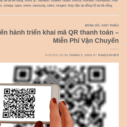
ây da tại đà nẵng
,
fossil
,
g-
,
hamilton
,
huawei
,
hublot
,
invicta
,
movado
,
movadodo
,
mua
os
,
omega
,
oppo
,
orient
,
samsung
,
seiko
,
skagen
,
thay dây da đồng hồ tại đà nẵng
,
ĐỒNG HỒ
,
GIỚI THIỆU
ến hành triển khai mã QR thanh toán –
Miễn Phí Vận Chuyển
POSTED ON
31 THÁNG 5, 2024
BY
RAMLEATHER