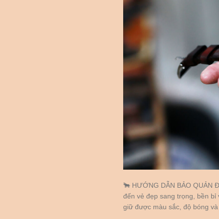
🐂 HƯỚNG DẪN BẢO QUẢN ĐỒ
đến vẻ đẹp sang trọng, bền bỉ
giữ được màu sắc, độ bóng và t