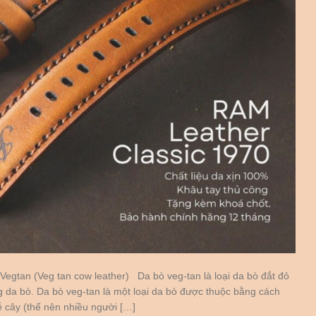
Vegtan (Veg tan cow leather) Da bò veg-tan là loại da bò đắt đỏ
g da bò. Da bò veg-tan là một loại da bò được thuộc bằng cách
ễ cây (thế nên nhiều người […]