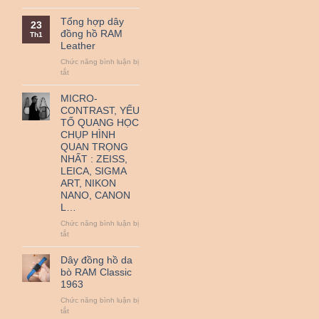
QR
Nguồn
thanh
gốc
Tổng hợp dây
23
toán
và
đồng hồ RAM
Th1
–
ý
Leather
Miễn
nghĩa
Phí
ngày
Chức năng bình luận bị
Vận
Quốc
ở
tắt
Chuyển
tế
Tổng
Thiếu
hợp
MICRO-
nhi
dây
CONTRAST, YẾU
1-
đồng
TỐ QUANG HỌC
6.
hồ
CHỤP HÌNH
RAM
QUAN TRỌNG
Leather
NHẤT : ZEISS,
LEICA, SIGMA
ART, NIKON
NANO, CANON
L…
Chức năng bình luận bị
ở
tắt
MICRO-
CONTRAST,
Dây đồng hồ da
YẾU
bò RAM Classic
TỐ
1963
QUANG
HỌC
Chức năng bình luận bị
CHỤP
ở
tắt
HÌNH