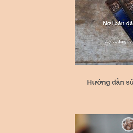
Nơi bán dâ
Dây da đồng hồ l
Hướng dẫn sử