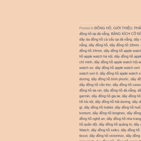
Posted in
ĐỒNG HỒ
,
GIỚI THIỆU
,
PHÂ
đồng hồ tại đà nẵng
,
BẢNG KÍCH CỠ Đ
dây da đồng hồ cá sấu tại đà nẵng
,
dây 
nẵng
,
dây đồng hồ
,
dây đồng hồ 18mm
,
đồng hồ 24mm
,
dây đồng hồ apple watc
hồ apple watch hà nội
,
dây đồng hồ appl
chí minh
,
dây đồng hồ apple watch hội a
watch se
,
dây đồng hồ apple watch seri 
watch seri 6
,
dây đồng hồ apple watch se
dương
,
dây đồng hồ bình phước
,
dây đồ
dây đồng hồ cần thơ
,
dây đồng hồ casio
đồng hồ da xịn
,
dây đồng hồ đà nẵng
,
dâ
garmin
,
dây đồng hồ gia lai
,
dây đồng hồ
hồ hà nội
,
dây đồng hồ hải dương
,
dây đ
gt
,
dây đồng hồ hublot
,
dây đồng hồ huế
kontum
,
dây đồng hồ longines
,
dây đồng
đồng hồ nghệ an
,
dây đồng hồ nha trang
hồ quân đội
,
dây đồng hồ quảng trị
,
dây 
Watch
,
dây đồng hồ seiko
,
dây đồng hồ
tissot
,
dây đồng hồ victorinox
,
dây đồng 