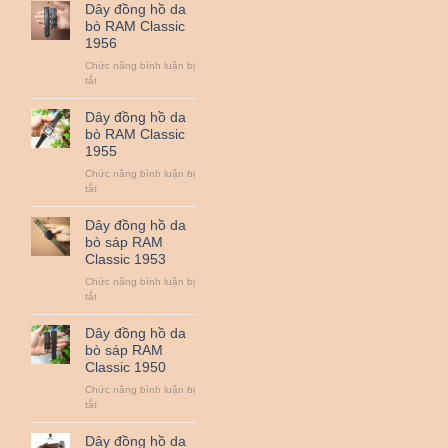
đồng
Dây đồng hồ da
hồ
bò RAM Classic
da
1956
bò
RAM
Chức năng bình luận bị
Classic
ở
tắt
1958
Dây
đồng
Dây đồng hồ da
hồ
bò RAM Classic
da
1955
bò
RAM
Chức năng bình luận bị
Classic
ở
tắt
1956
Dây
đồng
Dây đồng hồ da
hồ
bò sáp RAM
da
Classic 1953
bò
RAM
Chức năng bình luận bị
Classic
ở
tắt
1955
Dây
đồng
Dây đồng hồ da
hồ
bò sáp RAM
da
Classic 1950
bò
sáp
Chức năng bình luận bị
RAM
ở
tắt
Classic
Dây
1953
đồng
Dây đồng hồ da