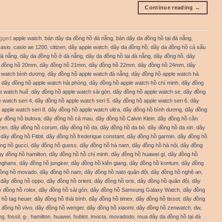
Continue reading
→
gged
apple watch
,
bán dây da đồng hồ đà nẵng
,
bán dây da đồng hồ tại đà nẵng
,
casio
,
casio ae 1200
,
citizen
,
dây apple watch
,
dây da đồng hồ
,
dây da đồng hồ cá sấu
đà nẵng
,
dây da đồng hồ ở đà nẵng
,
dây da đồng hồ tại đà nẵng
,
dây đồng hồ
,
dây
 đồng hồ 20mm
,
dây đồng hồ 21mm
,
dây đồng hồ 22mm
,
dây đồng hồ 24mm
,
dây
 watch bình dương
,
dây đồng hồ apple watch đà nẵng
,
dây đồng hồ apple watch hà
,
dây đồng hồ apple watch hải phòng
,
dây đồng hồ apple watch hồ chí minh
,
dây đồng
e watch huế
,
dây đồng hồ apple watch sài gòn
,
dây đồng hồ apple watch se
,
dây đồng
 watch seri 4
,
dây đồng hồ apple watch seri 5
,
dây đồng hồ apple watch seri 6
,
dây
 apple watch seri 8
,
dây đồng hồ apple watch ultra
,
dây đồng hồ bình dương
,
dây đồng
y đồng hồ bulova
,
dây đồng hồ cà mau
,
dây đồng hồ Calvin Klein
,
dây đồng hồ cần
izen
,
dây đồng hồ corum
,
dây đồng hồ da
,
dây đồng hồ da bò
,
dây đồng hồ da xịn
,
dây
,
dây đồng hồ Fitbit
,
dây đồng hồ frederique constant
,
dây đồng hồ garmin
,
dây đồng hồ
ng hồ gucci
,
dây đồng hồ guess
,
dây đồng hồ hà nam
,
dây đồng hồ hà nội
,
dây đồng
ây đồng hồ hamilton
,
dây đồng hồ hồ chí minh
,
dây đồng hồ huawei gt
,
dây đồng hồ
unghans
,
dây đồng hồ jungker
,
dây đồng hồ kiên giang
,
dây đồng hồ kontum
,
dây đồng
đồng hồ movado
,
dây đồng hồ nam
,
dây đồng hồ nato quân đội
,
dây đồng hồ nghệ an
,
,
dây đồng hồ oppo
,
dây đồng hồ orient
,
dây đồng hồ oris
,
dây đồng hồ quân đội
,
dây
y đồng hồ rolex
,
dây đồng hồ sài gòn
,
dây đồng hồ Samsung Galaxy Watch
,
dây đồng
 hồ tag heuer
,
dây đồng hồ thái bình
,
dây đồng hồ timex
,
dây đồng hồ tissot
,
dây đồng
 đồng hồ vivo
,
dây đồng hồ wenger
,
dây đồng hồ xiaomi
,
dây đồng hồ zenwatch
,
dw
,
ng
,
fossil
,
g-
,
hamilton
,
huawei
,
hublot
,
invicta
,
movadodo
,
mua dây da đồng hồ tại đà