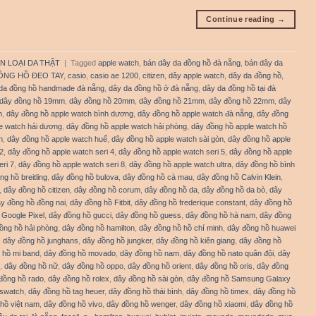
Continue reading
→
N LOẠI DA THẬT
|
Tagged
apple watch
,
bán dây da đồng hồ đà nẵng
,
bán dây da
ỒNG HỒ ĐEO TAY
,
casio
,
casio ae 1200
,
citizen
,
dây apple watch
,
dây da đồng hồ
,
da đồng hồ handmade đà nẵng
,
dây da đồng hồ ở đà nẵng
,
dây da đồng hồ tại đà
dây đồng hồ 19mm
,
dây đồng hồ 20mm
,
dây đồng hồ 21mm
,
dây đồng hồ 22mm
,
dây
h
,
dây đồng hồ apple watch bình dương
,
dây đồng hồ apple watch đà nẵng
,
dây đồng
e watch hải dương
,
dây đồng hồ apple watch hải phòng
,
dây đồng hồ apple watch hồ
n
,
dây đồng hồ apple watch huế
,
dây đồng hồ apple watch sài gòn
,
dây đồng hồ apple
2
,
dây đồng hồ apple watch seri 4
,
dây đồng hồ apple watch seri 5
,
dây đồng hồ apple
ri 7
,
dây đồng hồ apple watch seri 8
,
dây đồng hồ apple watch ultra
,
dây đồng hồ bình
ng hồ breitling
,
dây đồng hồ bulova
,
dây đồng hồ cà mau
,
dây đồng hồ Calvin Klein
,
,
dây đồng hồ citizen
,
dây đồng hồ corum
,
dây đồng hồ da
,
dây đồng hồ da bò
,
dây
y đồng hồ đồng nai
,
dây đồng hồ Fitbit
,
dây đồng hồ frederique constant
,
dây đồng hồ
 Google Pixel
,
dây đồng hồ gucci
,
dây đồng hồ guess
,
dây đồng hồ hà nam
,
dây đồng
ồng hồ hải phòng
,
dây đồng hồ hamilton
,
dây đồng hồ hồ chí minh
,
dây đồng hồ huawei
,
dây đồng hồ junghans
,
dây đồng hồ jungker
,
dây đồng hồ kiên giang
,
dây đồng hồ
 hồ mi band
,
dây đồng hồ movado
,
dây đồng hồ nam
,
dây đồng hồ nato quân đội
,
dây
,
dây đồng hồ nữ
,
dây đồng hồ oppo
,
dây đồng hồ orient
,
dây đồng hồ oris
,
dây đồng
đồng hồ rado
,
dây đồng hồ rolex
,
dây đồng hồ sài gòn
,
dây đồng hồ Samsung Galaxy
 swatch
,
dây đồng hồ tag heuer
,
dây đồng hồ thái bình
,
dây đồng hồ timex
,
dây đồng hồ
hồ việt nam
,
dây đồng hồ vivo
,
dây đồng hồ wenger
,
dây đồng hồ xiaomi
,
dây đồng hồ