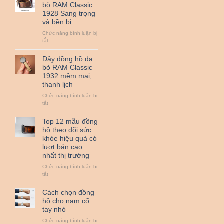
hồ
bò RAM Classic
da
1928 Sang trọng
bò
và bền bỉ
sáp
RAM
Chức năng bình luận bị
Classic
ở
tắt
1950
Dây
đồng
Dây đồng hồ da
hồ
bò RAM Classic
da
1932 mềm mại,
bò
thanh lịch
RAM
Classic
Chức năng bình luận bị
1928
ở
tắt
Sang
Dây
trọng
đồng
Top 12 mẫu đồng
và
hồ
hồ theo dõi sức
bền
da
khỏe hiệu quả có
bỉ
bò
lượt bán cao
RAM
nhất thị trường
Classic
1932
Chức năng bình luận bị
mềm
ở
tắt
mại,
Top
thanh
12
Cách chọn đồng
lịch
mẫu
hồ cho nam cổ
đồng
tay nhỏ
hồ
theo
Chức năng bình luận bị