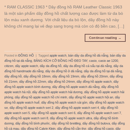
* RAM CLASSIC 1963 * Dây đồng hồ RAM Leather Classic 1963
là một sản phẩm dây đồng hồ chất lượng cao được làm từ da bò
lộn màu xanh dương. Với chất liệu da bò lộn, dây đồng hồ này
không chỉ mang lại vẻ đẹp sang trọng mà còn có độ bền cao, […]
Continue reading
→
Posted in
ĐỒNG HỒ
|
Tagged
apple watch
,
bán dây da đồng hồ đà nẵng
,
bán dây da
đồng hồ tại đà nẵng
,
BẢNG KÍCH CỠ ĐỒNG HỒ ĐEO TAY
,
casio
,
casio ae 1200
,
citizen
,
dây apple watch
,
dây da đồng hồ
,
dây da đồng hồ cá sấu tại đà nẵng
,
dây da
đồng hồ handmade đà nẵng
,
dây da đồng hồ ở đà nẵng
,
dây da đồng hồ tại đà nẵng
,
dây đồng hồ
,
dây đồng hồ 18mm
,
dây đồng hồ 19mm
,
dây đồng hồ 20mm
,
dây đồng
hồ 21mm
,
dây đồng hồ 22mm
,
dây đồng hồ 24mm
,
dây đồng hồ apple watch
,
dây
đồng hồ apple watch bình dương
,
dây đồng hồ apple watch đà nẵng
,
dây đồng hồ
apple watch hà nội
,
dây đồng hồ apple watch hải dương
,
dây đồng hồ apple watch hải
phòng
,
dây đồng hồ apple watch hồ chí minh
,
dây đồng hồ apple watch hội an
,
dây
đồng hồ apple watch huế
,
dây đồng hồ apple watch sài gòn
,
dây đồng hồ apple watch
se
,
dây đồng hồ apple watch seri 2
,
dây đồng hồ apple watch seri 4
,
dây đồng hồ
apple watch seri 5
,
dây đồng hồ apple watch seri 6
,
dây đồng hồ apple watch seri 7
,
dây đồng hồ apple watch seri 8
,
dây đồng hồ apple watch ultra
,
dây đồng hồ bình
dương
,
dây đồng hồ bình phước
,
dây đồng hồ breitling
,
dây đồng hồ bulova
,
dây đồng
hồ cà mau
,
dây đồng hồ Calvin Klein
,
dây đồng hồ cần thơ
,
dây đồng hồ casio
,
dây