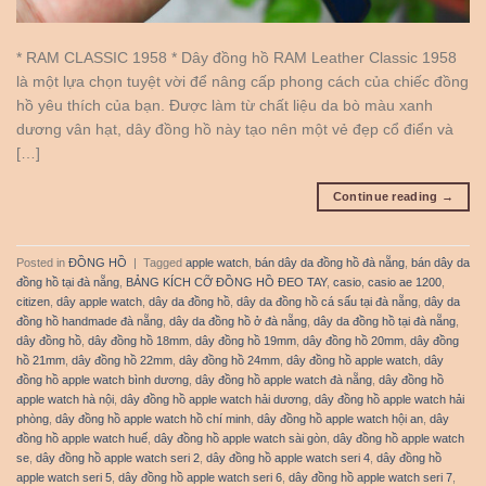
* RAM CLASSIC 1958 * Dây đồng hồ RAM Leather Classic 1958
là một lựa chọn tuyệt vời để nâng cấp phong cách của chiếc đồng
hồ yêu thích của bạn. Được làm từ chất liệu da bò màu xanh
dương vân hạt, dây đồng hồ này tạo nên một vẻ đẹp cổ điển và
[…]
Continue reading
→
Posted in
ĐỒNG HỒ
|
Tagged
apple watch
,
bán dây da đồng hồ đà nẵng
,
bán dây da
đồng hồ tại đà nẵng
,
BẢNG KÍCH CỠ ĐỒNG HỒ ĐEO TAY
,
casio
,
casio ae 1200
,
citizen
,
dây apple watch
,
dây da đồng hồ
,
dây da đồng hồ cá sấu tại đà nẵng
,
dây da
đồng hồ handmade đà nẵng
,
dây da đồng hồ ở đà nẵng
,
dây da đồng hồ tại đà nẵng
,
dây đồng hồ
,
dây đồng hồ 18mm
,
dây đồng hồ 19mm
,
dây đồng hồ 20mm
,
dây đồng
hồ 21mm
,
dây đồng hồ 22mm
,
dây đồng hồ 24mm
,
dây đồng hồ apple watch
,
dây
đồng hồ apple watch bình dương
,
dây đồng hồ apple watch đà nẵng
,
dây đồng hồ
apple watch hà nội
,
dây đồng hồ apple watch hải dương
,
dây đồng hồ apple watch hải
phòng
,
dây đồng hồ apple watch hồ chí minh
,
dây đồng hồ apple watch hội an
,
dây
đồng hồ apple watch huế
,
dây đồng hồ apple watch sài gòn
,
dây đồng hồ apple watch
se
,
dây đồng hồ apple watch seri 2
,
dây đồng hồ apple watch seri 4
,
dây đồng hồ
apple watch seri 5
,
dây đồng hồ apple watch seri 6
,
dây đồng hồ apple watch seri 7
,