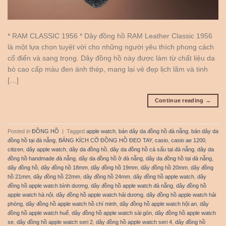
* RAM CLASSIC 1956 * Dây đồng hồ RAM Leather Classic 1956
là một lựa chọn tuyệt vời cho những người yêu thích phong cách
cổ điển và sang trọng. Dây đồng hồ này được làm từ chất liệu da
bò cao cấp màu đen ánh thép, mang lại vẻ đẹp lịch lãm và tinh
[…]
Continue reading
→
Posted in
ĐỒNG HỒ
|
Tagged
apple watch
,
bán dây da đồng hồ đà nẵng
,
bán dây da
đồng hồ tại đà nẵng
,
BẢNG KÍCH CỠ ĐỒNG HỒ ĐEO TAY
,
casio
,
casio ae 1200
,
citizen
,
dây apple watch
,
dây da đồng hồ
,
dây da đồng hồ cá sấu tại đà nẵng
,
dây da
đồng hồ handmade đà nẵng
,
dây da đồng hồ ở đà nẵng
,
dây da đồng hồ tại đà nẵng
,
dây đồng hồ
,
dây đồng hồ 18mm
,
dây đồng hồ 19mm
,
dây đồng hồ 20mm
,
dây đồng
hồ 21mm
,
dây đồng hồ 22mm
,
dây đồng hồ 24mm
,
dây đồng hồ apple watch
,
dây
đồng hồ apple watch bình dương
,
dây đồng hồ apple watch đà nẵng
,
dây đồng hồ
apple watch hà nội
,
dây đồng hồ apple watch hải dương
,
dây đồng hồ apple watch hải
phòng
,
dây đồng hồ apple watch hồ chí minh
,
dây đồng hồ apple watch hội an
,
dây
đồng hồ apple watch huế
,
dây đồng hồ apple watch sài gòn
,
dây đồng hồ apple watch
se
,
dây đồng hồ apple watch seri 2
,
dây đồng hồ apple watch seri 4
,
dây đồng hồ