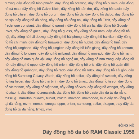
dương
,
dây đồng hồ bình phước
,
dây đồng hồ breitling
,
dây đồng hồ bulova
,
dây đồng
hồ cà mau
,
dây đồng hồ Calvin Klein
,
dây đồng hồ cần thơ
,
dây đồng hồ casio
,
dây
đồng hồ citizen
,
dây đồng hồ corum
,
dây đồng hồ da
,
dây đồng hồ da bò
,
dây đồng hồ
da xịn
,
dây đồng hồ đà nẵng
,
dây đồng hồ đồng nai
,
dây đồng hồ Fitbit
,
dây đồng hồ
frederique constant
,
dây đồng hồ garmin
,
dây đồng hồ gia lai
,
dây đồng hồ Google
Pixel
,
dây đồng hồ gucci
,
dây đồng hồ guess
,
dây đồng hồ hà nam
,
dây đồng hồ hà
nội
,
dây đồng hồ hải dương
,
dây đồng hồ hải phòng
,
dây đồng hồ hamilton
,
dây đồng
hồ hồ chí minh
,
dây đồng hồ huawei gt
,
dây đồng hồ hublot
,
dây đồng hồ huế
,
dây
đồng hồ junghans
,
dây đồng hồ jungker
,
dây đồng hồ kiên giang
,
dây đồng hồ kontum
,
dây đồng hồ longines
,
dây đồng hồ mi band
,
dây đồng hồ movado
,
dây đồng hồ nam
,
dây đồng hồ nato quân đội
,
dây đồng hồ nghệ an
,
dây đồng hồ nha trang
,
dây đồng hồ
nữ
,
dây đồng hồ oppo
,
dây đồng hồ orient
,
dây đồng hồ oris
,
dây đồng hồ quân đội
,
dây đồng hồ quảng trị
,
dây đồng hồ rado
,
dây đồng hồ rolex
,
dây đồng hồ sài gòn
,
dây
đồng hồ Samsung Galaxy Watch
,
dây đồng hồ seiko
,
dây đồng hồ swatch
,
dây đồng
hồ tag heuer
,
dây đồng hồ thái bình
,
dây đồng hồ timex
,
dây đồng hồ tissot
,
dây đồng
hồ victorinox
,
dây đồng hồ việt nam
,
dây đồng hồ vivo
,
dây đồng hồ wenger
,
dây đồng
hồ xiaomi
,
dây đồng hồ zenwatch
,
dw
,
đồng hồ
,
đồng hồ casio dây da tại đà nẵng
,
fossil
,
g-
,
hamilton
,
huawei
,
hublot
,
invicta
,
movado
,
movadodo
,
mua dây da đồng hồ
tại đà nẵng
,
mvmt
,
nomos
,
omega
,
oppo
,
orient
,
samsung
,
seiko
,
skagen
,
thay dây da
đồng hồ tại đà nẵng
,
timex
,
vivo
ĐỒNG HỒ
Dây đồng hồ da bò RAM Classic 1958