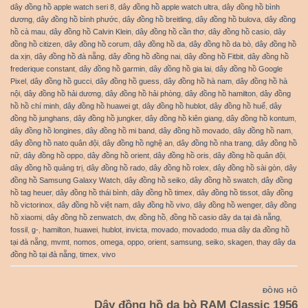
dây đồng hồ apple watch seri 8
,
dây đồng hồ apple watch ultra
,
dây đồng hồ bình
dương
,
dây đồng hồ bình phước
,
dây đồng hồ breitling
,
dây đồng hồ bulova
,
dây đồng
hồ cà mau
,
dây đồng hồ Calvin Klein
,
dây đồng hồ cần thơ
,
dây đồng hồ casio
,
dây
đồng hồ citizen
,
dây đồng hồ corum
,
dây đồng hồ da
,
dây đồng hồ da bò
,
dây đồng hồ
da xịn
,
dây đồng hồ đà nẵng
,
dây đồng hồ đồng nai
,
dây đồng hồ Fitbit
,
dây đồng hồ
frederique constant
,
dây đồng hồ garmin
,
dây đồng hồ gia lai
,
dây đồng hồ Google
Pixel
,
dây đồng hồ gucci
,
dây đồng hồ guess
,
dây đồng hồ hà nam
,
dây đồng hồ hà
nội
,
dây đồng hồ hải dương
,
dây đồng hồ hải phòng
,
dây đồng hồ hamilton
,
dây đồng
hồ hồ chí minh
,
dây đồng hồ huawei gt
,
dây đồng hồ hublot
,
dây đồng hồ huế
,
dây
đồng hồ junghans
,
dây đồng hồ jungker
,
dây đồng hồ kiên giang
,
dây đồng hồ kontum
,
dây đồng hồ longines
,
dây đồng hồ mi band
,
dây đồng hồ movado
,
dây đồng hồ nam
,
dây đồng hồ nato quân đội
,
dây đồng hồ nghệ an
,
dây đồng hồ nha trang
,
dây đồng hồ
nữ
,
dây đồng hồ oppo
,
dây đồng hồ orient
,
dây đồng hồ oris
,
dây đồng hồ quân đội
,
dây đồng hồ quảng trị
,
dây đồng hồ rado
,
dây đồng hồ rolex
,
dây đồng hồ sài gòn
,
dây
đồng hồ Samsung Galaxy Watch
,
dây đồng hồ seiko
,
dây đồng hồ swatch
,
dây đồng
hồ tag heuer
,
dây đồng hồ thái bình
,
dây đồng hồ timex
,
dây đồng hồ tissot
,
dây đồng
hồ victorinox
,
dây đồng hồ việt nam
,
dây đồng hồ vivo
,
dây đồng hồ wenger
,
dây đồng
hồ xiaomi
,
dây đồng hồ zenwatch
,
dw
,
đồng hồ
,
đồng hồ casio dây da tại đà nẵng
,
fossil
,
g-
,
hamilton
,
huawei
,
hublot
,
invicta
,
movado
,
movadodo
,
mua dây da đồng hồ
tại đà nẵng
,
mvmt
,
nomos
,
omega
,
oppo
,
orient
,
samsung
,
seiko
,
skagen
,
thay dây da
đồng hồ tại đà nẵng
,
timex
,
vivo
ĐỒNG HỒ
Dây đồng hồ da bò RAM Classic 1956