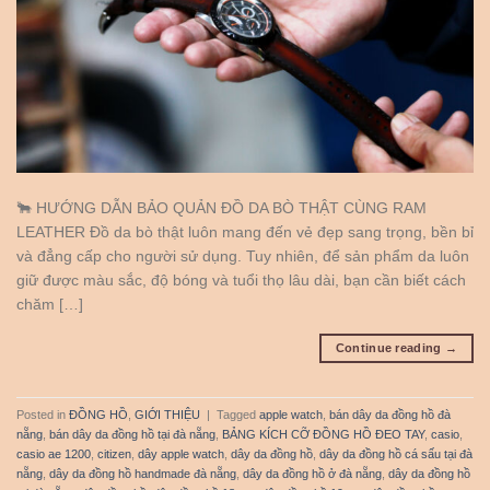
🐂 HƯỚNG DẪN BẢO QUẢN ĐỒ DA BÒ THẬT CÙNG RAM
LEATHER Đồ da bò thật luôn mang đến vẻ đẹp sang trọng, bền bỉ
và đẳng cấp cho người sử dụng. Tuy nhiên, để sản phẩm da luôn
giữ được màu sắc, độ bóng và tuổi thọ lâu dài, bạn cần biết cách
chăm […]
Continue reading
→
Posted in
ĐỒNG HỒ
,
GIỚI THIỆU
|
Tagged
apple watch
,
bán dây da đồng hồ đà
nẵng
,
bán dây da đồng hồ tại đà nẵng
,
BẢNG KÍCH CỠ ĐỒNG HỒ ĐEO TAY
,
casio
,
casio ae 1200
,
citizen
,
dây apple watch
,
dây da đồng hồ
,
dây da đồng hồ cá sấu tại đà
nẵng
,
dây da đồng hồ handmade đà nẵng
,
dây da đồng hồ ở đà nẵng
,
dây da đồng hồ