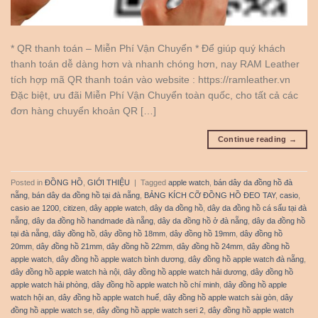
* QR thanh toán – Miễn Phí Vận Chuyển * Để giúp quý khách
thanh toán dễ dàng hơn và nhanh chóng hơn, nay RAM Leather
tích hợp mã QR thanh toán vào website : https://ramleather.vn
Đặc biệt, ưu đãi Miễn Phí Vận Chuyển toàn quốc, cho tất cả các
đơn hàng chuyển khoản QR […]
Continue reading
→
Posted in
ĐỒNG HỒ
,
GIỚI THIỆU
|
Tagged
apple watch
,
bán dây da đồng hồ đà
nẵng
,
bán dây da đồng hồ tại đà nẵng
,
BẢNG KÍCH CỠ ĐỒNG HỒ ĐEO TAY
,
casio
,
casio ae 1200
,
citizen
,
dây apple watch
,
dây da đồng hồ
,
dây da đồng hồ cá sấu tại đà
nẵng
,
dây da đồng hồ handmade đà nẵng
,
dây da đồng hồ ở đà nẵng
,
dây da đồng hồ
tại đà nẵng
,
dây đồng hồ
,
dây đồng hồ 18mm
,
dây đồng hồ 19mm
,
dây đồng hồ
20mm
,
dây đồng hồ 21mm
,
dây đồng hồ 22mm
,
dây đồng hồ 24mm
,
dây đồng hồ
apple watch
,
dây đồng hồ apple watch bình dương
,
dây đồng hồ apple watch đà nẵng
,
dây đồng hồ apple watch hà nội
,
dây đồng hồ apple watch hải dương
,
dây đồng hồ
apple watch hải phòng
,
dây đồng hồ apple watch hồ chí minh
,
dây đồng hồ apple
watch hội an
,
dây đồng hồ apple watch huế
,
dây đồng hồ apple watch sài gòn
,
dây
đồng hồ apple watch se
,
dây đồng hồ apple watch seri 2
,
dây đồng hồ apple watch