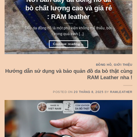
bò chất lượng cao và giá rẻ
: RAM leather
Dây da đồng hồ là một phụ kiện không thể thiếu, bởi
trong quá trình [...]
Continue reading
→
ĐỒNG HỒ
,
GIỚI THIỆU
Hướng dẫn sử dụng và bảo quản đồ da bò thật cùng
RAM Leather nha !
POSTED ON
20 THÁNG 8, 2025
BY
RAMLEATHER