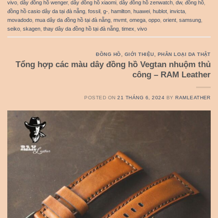
vivo
,
dây đồng hồ wenger
,
dây đồng hồ xiaomi
,
dây đồng hồ zenwatch
,
dw
,
đồng hồ
,
đồng hồ casio dây da tại đà nẵng
,
fossil
,
g-
,
hamilton
,
huawei
,
hublot
,
invicta
,
movadodo
,
mua dây da đồng hồ tại đà nẵng
,
mvmt
,
omega
,
oppo
,
orient
,
samsung
,
seiko
,
skagen
,
thay dây da đồng hồ tại đà nẵng
,
timex
,
vivo
ĐỒNG HỒ
,
GIỚI THIỆU
,
PHÂN LOẠI DA THẬT
Tổng hợp các màu dây đồng hồ Vegtan nhuộm thủ
công – RAM Leather
POSTED ON
21 THÁNG 6, 2024
BY
RAMLEATHER