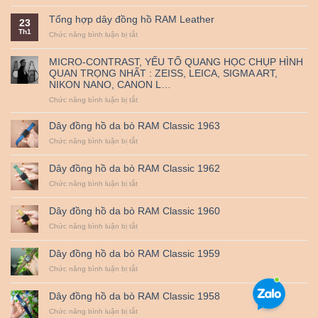
Nguồn
triển
thủ
đến
gốc
khai
công
38mm
Tổng hợp dây đồng hồ RAM Leather
23
và
mã
–
Th1
ý
ở
Chức năng bình luận bị tắt
QR
RAM
nghĩa
Tổng
thanh
Leather
ngày
hợp
toán
MICRO-CONTRAST, YẾU TỐ QUANG HỌC CHỤP HÌNH
Quốc
dây
–
QUAN TRỌNG NHẤT : ZEISS, LEICA, SIGMA ART,
tế
đồng
Miễn
NIKON NANO, CANON L…
Thiếu
hồ
Phí
nhi
RAM
Vận
ở
Chức năng bình luận bị tắt
1-
Leather
Chuyển
MICRO-
6.
CONTRAST,
Dây đồng hồ da bò RAM Classic 1963
YẾU
ở
Chức năng bình luận bị tắt
TỐ
Dây
QUANG
đồng
HỌC
Dây đồng hồ da bò RAM Classic 1962
hồ
CHỤP
da
ở
Chức năng bình luận bị tắt
HÌNH
bò
Dây
QUAN
RAM
đồng
TRỌNG
Dây đồng hồ da bò RAM Classic 1960
Classic
hồ
NHẤT
1963
da
ở
Chức năng bình luận bị tắt
:
bò
Dây
ZEISS,
RAM
đồng
LEICA,
Dây đồng hồ da bò RAM Classic 1959
Classic
hồ
SIGMA
1962
da
ở
Chức năng bình luận bị tắt
ART,
bò
Dây
NIKON
RAM
đồng
NANO,
Dây đồng hồ da bò RAM Classic 1958
Classic
hồ
CANON
1960
da
ở
Chức năng bình luận bị tắt
L…