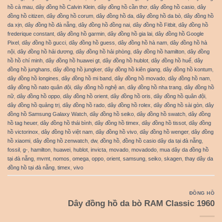
hồ cà mau
,
dây đồng hồ Calvin Klein
,
dây đồng hồ cần thơ
,
dây đồng hồ casio
,
dây
đồng hồ citizen
,
dây đồng hồ corum
,
dây đồng hồ da
,
dây đồng hồ da bò
,
dây đồng hồ
da xịn
,
dây đồng hồ đà nẵng
,
dây đồng hồ đồng nai
,
dây đồng hồ Fitbit
,
dây đồng hồ
frederique constant
,
dây đồng hồ garmin
,
dây đồng hồ gia lai
,
dây đồng hồ Google
Pixel
,
dây đồng hồ gucci
,
dây đồng hồ guess
,
dây đồng hồ hà nam
,
dây đồng hồ hà
nội
,
dây đồng hồ hải dương
,
dây đồng hồ hải phòng
,
dây đồng hồ hamilton
,
dây đồng
hồ hồ chí minh
,
dây đồng hồ huawei gt
,
dây đồng hồ hublot
,
dây đồng hồ huế
,
dây
đồng hồ junghans
,
dây đồng hồ jungker
,
dây đồng hồ kiên giang
,
dây đồng hồ kontum
,
dây đồng hồ longines
,
dây đồng hồ mi band
,
dây đồng hồ movado
,
dây đồng hồ nam
,
dây đồng hồ nato quân đội
,
dây đồng hồ nghệ an
,
dây đồng hồ nha trang
,
dây đồng hồ
nữ
,
dây đồng hồ oppo
,
dây đồng hồ orient
,
dây đồng hồ oris
,
dây đồng hồ quân đội
,
dây đồng hồ quảng trị
,
dây đồng hồ rado
,
dây đồng hồ rolex
,
dây đồng hồ sài gòn
,
dây
đồng hồ Samsung Galaxy Watch
,
dây đồng hồ seiko
,
dây đồng hồ swatch
,
dây đồng
hồ tag heuer
,
dây đồng hồ thái bình
,
dây đồng hồ timex
,
dây đồng hồ tissot
,
dây đồng
hồ victorinox
,
dây đồng hồ việt nam
,
dây đồng hồ vivo
,
dây đồng hồ wenger
,
dây đồng
hồ xiaomi
,
dây đồng hồ zenwatch
,
dw
,
đồng hồ
,
đồng hồ casio dây da tại đà nẵng
,
fossil
,
g-
,
hamilton
,
huawei
,
hublot
,
invicta
,
movado
,
movadodo
,
mua dây da đồng hồ
tại đà nẵng
,
mvmt
,
nomos
,
omega
,
oppo
,
orient
,
samsung
,
seiko
,
skagen
,
thay dây da
đồng hồ tại đà nẵng
,
timex
,
vivo
ĐỒNG HỒ
Dây đồng hồ da bò RAM Classic 1960