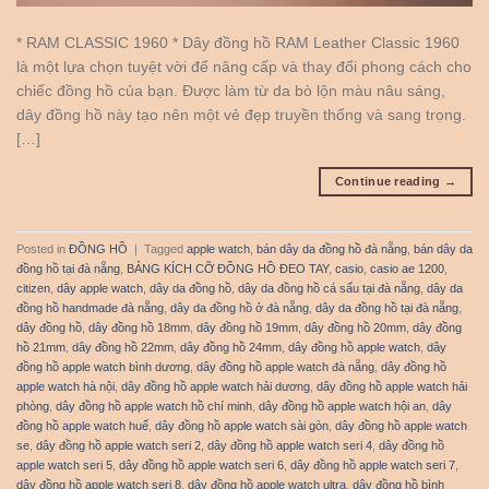
* RAM CLASSIC 1960 * Dây đồng hồ RAM Leather Classic 1960
là một lựa chọn tuyệt vời để nâng cấp và thay đổi phong cách cho
chiếc đồng hồ của bạn. Được làm từ da bò lộn màu nâu sáng,
dây đồng hồ này tạo nên một vẻ đẹp truyền thống và sang trọng.
[…]
Continue reading
→
Posted in
ĐỒNG HỒ
|
Tagged
apple watch
,
bán dây da đồng hồ đà nẵng
,
bán dây da
đồng hồ tại đà nẵng
,
BẢNG KÍCH CỠ ĐỒNG HỒ ĐEO TAY
,
casio
,
casio ae 1200
,
citizen
,
dây apple watch
,
dây da đồng hồ
,
dây da đồng hồ cá sấu tại đà nẵng
,
dây da
đồng hồ handmade đà nẵng
,
dây da đồng hồ ở đà nẵng
,
dây da đồng hồ tại đà nẵng
,
dây đồng hồ
,
dây đồng hồ 18mm
,
dây đồng hồ 19mm
,
dây đồng hồ 20mm
,
dây đồng
hồ 21mm
,
dây đồng hồ 22mm
,
dây đồng hồ 24mm
,
dây đồng hồ apple watch
,
dây
đồng hồ apple watch bình dương
,
dây đồng hồ apple watch đà nẵng
,
dây đồng hồ
apple watch hà nội
,
dây đồng hồ apple watch hải dương
,
dây đồng hồ apple watch hải
phòng
,
dây đồng hồ apple watch hồ chí minh
,
dây đồng hồ apple watch hội an
,
dây
đồng hồ apple watch huế
,
dây đồng hồ apple watch sài gòn
,
dây đồng hồ apple watch
se
,
dây đồng hồ apple watch seri 2
,
dây đồng hồ apple watch seri 4
,
dây đồng hồ
apple watch seri 5
,
dây đồng hồ apple watch seri 6
,
dây đồng hồ apple watch seri 7
,
dây đồng hồ apple watch seri 8
,
dây đồng hồ apple watch ultra
,
dây đồng hồ bình