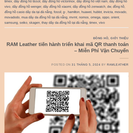
timex
,
dây đồng hồ tissot
,
dây đồng hồ victorinox
,
dây đồng hồ việt nam
,
dây đồng hồ
vivo
,
dây đồng hồ wenger
,
dây đồng hồ xiaomi
,
dây đồng hồ zenwatch
,
dw
,
đồng hồ
,
đồng hồ casio dây da tại đà nẵng
,
fossil
,
g-
,
hamilton
,
huawei
,
hublot
,
invicta
,
movado
,
movadodo
,
mua dây da đồng hồ tại đà nẵng
,
mvmt
,
nomos
,
omega
,
oppo
,
orient
,
samsung
,
seiko
,
skagen
,
thay dây da đồng hồ tại đà nẵng
,
timex
,
vivo
ĐỒNG HỒ
,
GIỚI THIỆU
RAM Leather tiến hành triển khai mã QR thanh toán
– Miễn Phí Vận Chuyển
POSTED ON
31 THÁNG 5, 2024
BY
RAMLEATHER