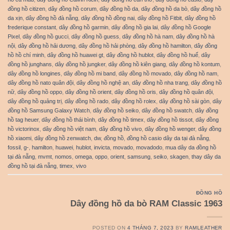
đồng hồ citizen
,
dây đồng hồ corum
,
dây đồng hồ da
,
dây đồng hồ da bò
,
dây đồng hồ
da xịn
,
dây đồng hồ đà nẵng
,
dây đồng hồ đồng nai
,
dây đồng hồ Fitbit
,
dây đồng hồ
frederique constant
,
dây đồng hồ garmin
,
dây đồng hồ gia lai
,
dây đồng hồ Google
Pixel
,
dây đồng hồ gucci
,
dây đồng hồ guess
,
dây đồng hồ hà nam
,
dây đồng hồ hà
nội
,
dây đồng hồ hải dương
,
dây đồng hồ hải phòng
,
dây đồng hồ hamilton
,
dây đồng
hồ hồ chí minh
,
dây đồng hồ huawei gt
,
dây đồng hồ hublot
,
dây đồng hồ huế
,
dây
đồng hồ junghans
,
dây đồng hồ jungker
,
dây đồng hồ kiên giang
,
dây đồng hồ kontum
,
dây đồng hồ longines
,
dây đồng hồ mi band
,
dây đồng hồ movado
,
dây đồng hồ nam
,
dây đồng hồ nato quân đội
,
dây đồng hồ nghệ an
,
dây đồng hồ nha trang
,
dây đồng hồ
nữ
,
dây đồng hồ oppo
,
dây đồng hồ orient
,
dây đồng hồ oris
,
dây đồng hồ quân đội
,
dây đồng hồ quảng trị
,
dây đồng hồ rado
,
dây đồng hồ rolex
,
dây đồng hồ sài gòn
,
dây
đồng hồ Samsung Galaxy Watch
,
dây đồng hồ seiko
,
dây đồng hồ swatch
,
dây đồng
hồ tag heuer
,
dây đồng hồ thái bình
,
dây đồng hồ timex
,
dây đồng hồ tissot
,
dây đồng
hồ victorinox
,
dây đồng hồ việt nam
,
dây đồng hồ vivo
,
dây đồng hồ wenger
,
dây đồng
hồ xiaomi
,
dây đồng hồ zenwatch
,
dw
,
đồng hồ
,
đồng hồ casio dây da tại đà nẵng
,
fossil
,
g-
,
hamilton
,
huawei
,
hublot
,
invicta
,
movado
,
movadodo
,
mua dây da đồng hồ
tại đà nẵng
,
mvmt
,
nomos
,
omega
,
oppo
,
orient
,
samsung
,
seiko
,
skagen
,
thay dây da
đồng hồ tại đà nẵng
,
timex
,
vivo
ĐỒNG HỒ
Dây đồng hồ da bò RAM Classic 1963
POSTED ON
4 THÁNG 7, 2023
BY
RAMLEATHER