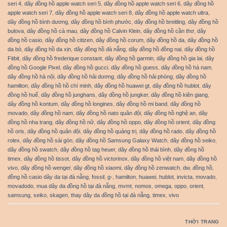
seri 4
,
dây đồng hồ apple watch seri 5
,
dây đồng hồ apple watch seri 6
,
dây đồng hồ
apple watch seri 7
,
dây đồng hồ apple watch seri 8
,
dây đồng hồ apple watch ultra
,
dây đồng hồ bình dương
,
dây đồng hồ bình phước
,
dây đồng hồ breitling
,
dây đồng hồ
bulova
,
dây đồng hồ cà mau
,
dây đồng hồ Calvin Klein
,
dây đồng hồ cần thơ
,
dây
đồng hồ casio
,
dây đồng hồ citizen
,
dây đồng hồ corum
,
dây đồng hồ da
,
dây đồng hồ
da bò
,
dây đồng hồ da xịn
,
dây đồng hồ đà nẵng
,
dây đồng hồ đồng nai
,
dây đồng hồ
Fitbit
,
dây đồng hồ frederique constant
,
dây đồng hồ garmin
,
dây đồng hồ gia lai
,
dây
đồng hồ Google Pixel
,
dây đồng hồ gucci
,
dây đồng hồ guess
,
dây đồng hồ hà nam
,
dây đồng hồ hà nội
,
dây đồng hồ hải dương
,
dây đồng hồ hải phòng
,
dây đồng hồ
hamilton
,
dây đồng hồ hồ chí minh
,
dây đồng hồ huawei gt
,
dây đồng hồ hublot
,
dây
đồng hồ huế
,
dây đồng hồ junghans
,
dây đồng hồ jungker
,
dây đồng hồ kiên giang
,
dây đồng hồ kontum
,
dây đồng hồ longines
,
dây đồng hồ mi band
,
dây đồng hồ
movado
,
dây đồng hồ nam
,
dây đồng hồ nato quân đội
,
dây đồng hồ nghệ an
,
dây
đồng hồ nha trang
,
dây đồng hồ nữ
,
dây đồng hồ oppo
,
dây đồng hồ orient
,
dây đồng
hồ oris
,
dây đồng hồ quân đội
,
dây đồng hồ quảng trị
,
dây đồng hồ rado
,
dây đồng hồ
rolex
,
dây đồng hồ sài gòn
,
dây đồng hồ Samsung Galaxy Watch
,
dây đồng hồ seiko
,
dây đồng hồ swatch
,
dây đồng hồ tag heuer
,
dây đồng hồ thái bình
,
dây đồng hồ
timex
,
dây đồng hồ tissot
,
dây đồng hồ victorinox
,
dây đồng hồ việt nam
,
dây đồng hồ
vivo
,
dây đồng hồ wenger
,
dây đồng hồ xiaomi
,
dây đồng hồ zenwatch
,
dw
,
đồng hồ
,
đồng hồ casio dây da tại đà nẵng
,
fossil
,
g-
,
hamilton
,
huawei
,
hublot
,
invicta
,
movado
,
movadodo
,
mua dây da đồng hồ tại đà nẵng
,
mvmt
,
nomos
,
omega
,
oppo
,
orient
,
samsung
,
seiko
,
skagen
,
thay dây da đồng hồ tại đà nẵng
,
timex
,
vivo
THỜI TRANG