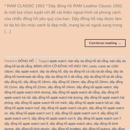
* RAM CLASSIC 1962 * Dây đồng hồ RAM Leather Classic 1962
là một lựa chọn tuyệt vời để cải thiện ngoại hình và phong cách
của chiếc đồng hồ yêu quý của bạn. Dây đồng hồ này được làm
từ da bò lộn màu xanh lá đẹp mắt, mang lại vẻ ngoài sang trọng
[…]
Continue reading
→
Posted in
ĐỒNG HỒ
|
Tagged
apple watch
,
bán dây da đồng hồ đà nẵng
,
bán dây da
đồng hồ tại đà nẵng
,
BẢNG KÍCH CỠ ĐỒNG HỒ ĐEO TAY
,
casio
,
casio ae 1200
,
citizen
,
dây apple watch
,
dây da đồng hồ
,
dây da đồng hồ cá sấu tại đà nẵng
,
dây da
đồng hồ handmade đà nẵng
,
dây da đồng hồ ở đà nẵng
,
dây da đồng hồ tại đà nẵng
,
dây đồng hồ
,
dây đồng hồ 18mm
,
dây đồng hồ 19mm
,
dây đồng hồ 20mm
,
dây đồng
hồ 21mm
,
dây đồng hồ 22mm
,
dây đồng hồ 24mm
,
dây đồng hồ apple watch
,
dây
đồng hồ apple watch bình dương
,
dây đồng hồ apple watch đà nẵng
,
dây đồng hồ
apple watch hà nội
,
dây đồng hồ apple watch hải dương
,
dây đồng hồ apple watch hải
phòng
,
dây đồng hồ apple watch hồ chí minh
,
dây đồng hồ apple watch hội an
,
dây
đồng hồ apple watch huế
,
dây đồng hồ apple watch sài gòn
,
dây đồng hồ apple watch
se
,
dây đồng hồ apple watch seri 2
,
dây đồng hồ apple watch seri 4
,
dây đồng hồ
apple watch seri 5
,
dây đồng hồ apple watch seri 6
,
dây đồng hồ apple watch seri 7
,
dây đồng hồ apple watch seri 8
,
dây đồng hồ apple watch ultra
,
dây đồng hồ bình
dương
,
dây đồng hồ bình phước
,
dây đồng hồ breitling
,
dây đồng hồ bulova
,
dây đồng