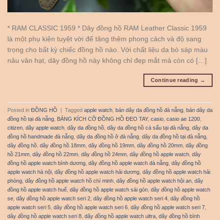
* RAM CLASSIC 1959 * Dây đồng hồ RAM Leather Classic 1959
là một phụ kiện tuyệt vời để tăng thêm phong cách và độ sang
trọng cho bất kỳ chiếc đồng hồ nào. Với chất liệu da bò sáp màu
nâu vân hạt, dây đồng hồ này không chỉ đẹp mắt mà còn có […]
Continue reading
→
Posted in
ĐỒNG HỒ
|
Tagged
apple watch
,
bán dây da đồng hồ đà nẵng
,
bán dây da
đồng hồ tại đà nẵng
,
BẢNG KÍCH CỠ ĐỒNG HỒ ĐEO TAY
,
casio
,
casio ae 1200
,
citizen
,
dây apple watch
,
dây da đồng hồ
,
dây da đồng hồ cá sấu tại đà nẵng
,
dây da
đồng hồ handmade đà nẵng
,
dây da đồng hồ ở đà nẵng
,
dây da đồng hồ tại đà nẵng
,
dây đồng hồ
,
dây đồng hồ 18mm
,
dây đồng hồ 19mm
,
dây đồng hồ 20mm
,
dây đồng
hồ 21mm
,
dây đồng hồ 22mm
,
dây đồng hồ 24mm
,
dây đồng hồ apple watch
,
dây
đồng hồ apple watch bình dương
,
dây đồng hồ apple watch đà nẵng
,
dây đồng hồ
apple watch hà nội
,
dây đồng hồ apple watch hải dương
,
dây đồng hồ apple watch hải
phòng
,
dây đồng hồ apple watch hồ chí minh
,
dây đồng hồ apple watch hội an
,
dây
đồng hồ apple watch huế
,
dây đồng hồ apple watch sài gòn
,
dây đồng hồ apple watch
se
,
dây đồng hồ apple watch seri 2
,
dây đồng hồ apple watch seri 4
,
dây đồng hồ
apple watch seri 5
,
dây đồng hồ apple watch seri 6
,
dây đồng hồ apple watch seri 7
,
dây đồng hồ apple watch seri 8
,
dây đồng hồ apple watch ultra
,
dây đồng hồ bình