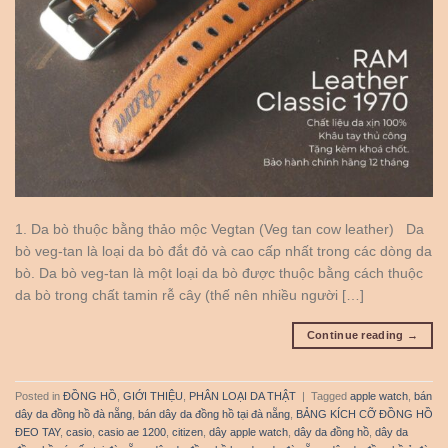
1. Da bò thuộc bằng thảo mộc Vegtan (Veg tan cow leather) Da
bò veg-tan là loại da bò đắt đỏ và cao cấp nhất trong các dòng da
bò. Da bò veg-tan là một loại da bò được thuộc bằng cách thuộc
da bò trong chất tamin rễ cây (thế nên nhiều người […]
Continue reading
→
Posted in
ĐỒNG HỒ
,
GIỚI THIỆU
,
PHÂN LOẠI DA THẬT
|
Tagged
apple watch
,
bán
dây da đồng hồ đà nẵng
,
bán dây da đồng hồ tại đà nẵng
,
BẢNG KÍCH CỠ ĐỒNG HỒ
ĐEO TAY
,
casio
,
casio ae 1200
,
citizen
,
dây apple watch
,
dây da đồng hồ
,
dây da