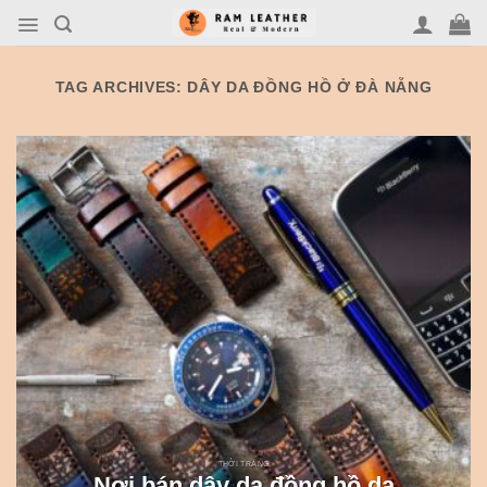
Skip
to
content
TAG ARCHIVES:
DÂY DA ĐỒNG HỒ Ở ĐÀ NẴNG
THỜI TRANG
Nơi bán dây da đồng hồ da