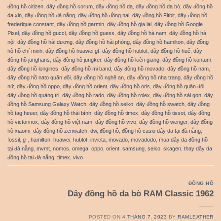
đồng hồ citizen
,
dây đồng hồ corum
,
dây đồng hồ da
,
dây đồng hồ da bò
,
dây đồng hồ
da xịn
,
dây đồng hồ đà nẵng
,
dây đồng hồ đồng nai
,
dây đồng hồ Fitbit
,
dây đồng hồ
frederique constant
,
dây đồng hồ garmin
,
dây đồng hồ gia lai
,
dây đồng hồ Google
Pixel
,
dây đồng hồ gucci
,
dây đồng hồ guess
,
dây đồng hồ hà nam
,
dây đồng hồ hà
nội
,
dây đồng hồ hải dương
,
dây đồng hồ hải phòng
,
dây đồng hồ hamilton
,
dây đồng
hồ hồ chí minh
,
dây đồng hồ huawei gt
,
dây đồng hồ hublot
,
dây đồng hồ huế
,
dây
đồng hồ junghans
,
dây đồng hồ jungker
,
dây đồng hồ kiên giang
,
dây đồng hồ kontum
,
dây đồng hồ longines
,
dây đồng hồ mi band
,
dây đồng hồ movado
,
dây đồng hồ nam
,
dây đồng hồ nato quân đội
,
dây đồng hồ nghệ an
,
dây đồng hồ nha trang
,
dây đồng hồ
nữ
,
dây đồng hồ oppo
,
dây đồng hồ orient
,
dây đồng hồ oris
,
dây đồng hồ quân đội
,
dây đồng hồ quảng trị
,
dây đồng hồ rado
,
dây đồng hồ rolex
,
dây đồng hồ sài gòn
,
dây
đồng hồ Samsung Galaxy Watch
,
dây đồng hồ seiko
,
dây đồng hồ swatch
,
dây đồng
hồ tag heuer
,
dây đồng hồ thái bình
,
dây đồng hồ timex
,
dây đồng hồ tissot
,
dây đồng
hồ victorinox
,
dây đồng hồ việt nam
,
dây đồng hồ vivo
,
dây đồng hồ wenger
,
dây đồng
hồ xiaomi
,
dây đồng hồ zenwatch
,
dw
,
đồng hồ
,
đồng hồ casio dây da tại đà nẵng
,
fossil
,
g-
,
hamilton
,
huawei
,
hublot
,
invicta
,
movado
,
movadodo
,
mua dây da đồng hồ
tại đà nẵng
,
mvmt
,
nomos
,
omega
,
oppo
,
orient
,
samsung
,
seiko
,
skagen
,
thay dây da
đồng hồ tại đà nẵng
,
timex
,
vivo
ĐỒNG HỒ
Dây đồng hồ da bò RAM Classic 1962
POSTED ON
4 THÁNG 7, 2023
BY
RAMLEATHER