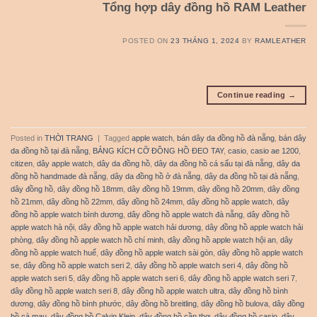
Tổng hợp dây đồng hồ RAM Leather
POSTED ON
23 THÁNG 1, 2024
BY
RAMLEATHER
Continue reading
→
Posted in
THỜI TRANG
|
Tagged
apple watch
,
bán dây da đồng hồ đà nẵng
,
bán dây
da đồng hồ tại đà nẵng
,
BẢNG KÍCH CỠ ĐỒNG HỒ ĐEO TAY
,
casio
,
casio ae 1200
,
citizen
,
dây apple watch
,
dây da đồng hồ
,
dây da đồng hồ cá sấu tại đà nẵng
,
dây da
đồng hồ handmade đà nẵng
,
dây da đồng hồ ở đà nẵng
,
dây da đồng hồ tại đà nẵng
,
dây đồng hồ
,
dây đồng hồ 18mm
,
dây đồng hồ 19mm
,
dây đồng hồ 20mm
,
dây đồng
hồ 21mm
,
dây đồng hồ 22mm
,
dây đồng hồ 24mm
,
dây đồng hồ apple watch
,
dây
đồng hồ apple watch bình dương
,
dây đồng hồ apple watch đà nẵng
,
dây đồng hồ
apple watch hà nội
,
dây đồng hồ apple watch hải dương
,
dây đồng hồ apple watch hải
phòng
,
dây đồng hồ apple watch hồ chí minh
,
dây đồng hồ apple watch hội an
,
dây
đồng hồ apple watch huế
,
dây đồng hồ apple watch sài gòn
,
dây đồng hồ apple watch
se
,
dây đồng hồ apple watch seri 2
,
dây đồng hồ apple watch seri 4
,
dây đồng hồ
apple watch seri 5
,
dây đồng hồ apple watch seri 6
,
dây đồng hồ apple watch seri 7
,
dây đồng hồ apple watch seri 8
,
dây đồng hồ apple watch ultra
,
dây đồng hồ bình
dương
,
dây đồng hồ bình phước
,
dây đồng hồ breitling
,
dây đồng hồ bulova
,
dây đồng
hồ cà mau
,
dây đồng hồ Calvin Klein
,
dây đồng hồ cần thơ
,
dây đồng hồ casio
,
dây