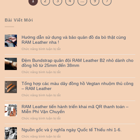
1
2
3
4
…
9
Bài Viết Mới
Hướng dẫn sử dụng và bảo quản đồ da bò thật cùng
RAM Leather nha !
ở
Chức năng bình luận bị tắt
Hướng
dẫn
Đệm Bundstrap quân đội RAM Leather B2 nhỏ dành cho
sử
đồng hồ từ 25mm đến 38mm
dụng
ở
Chức năng bình luận bị tắt
và
Đệm
bảo
Bundstrap
quản
Tổng hợp các màu dây đồng hồ Vegtan nhuộm thủ công
quân
đồ
– RAM Leather
đội
da
ở
Chức năng bình luận bị tắt
RAM
bò
Tổng
Leather
thật
hợp
B2
cùng
RAM Leather tiến hành triển khai mã QR thanh toán –
các
nhỏ
RAM
Miễn Phí Vận Chuyển
màu
dành
Leather
ở
Chức năng bình luận bị tắt
dây
cho
nha
RAM
đồng
đồng
!
Leather
hồ
hồ
Nguồn gốc và ý nghĩa ngày Quốc tế Thiếu nhi 1-6.
tiến
Vegtan
từ
ở
Chức năng bình luận bị tắt
hành
nhuộm
25mm