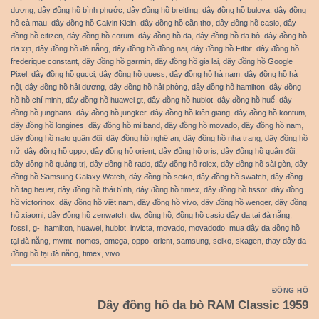
dương
,
dây đồng hồ bình phước
,
dây đồng hồ breitling
,
dây đồng hồ bulova
,
dây đồng
hồ cà mau
,
dây đồng hồ Calvin Klein
,
dây đồng hồ cần thơ
,
dây đồng hồ casio
,
dây
đồng hồ citizen
,
dây đồng hồ corum
,
dây đồng hồ da
,
dây đồng hồ da bò
,
dây đồng hồ
da xịn
,
dây đồng hồ đà nẵng
,
dây đồng hồ đồng nai
,
dây đồng hồ Fitbit
,
dây đồng hồ
frederique constant
,
dây đồng hồ garmin
,
dây đồng hồ gia lai
,
dây đồng hồ Google
Pixel
,
dây đồng hồ gucci
,
dây đồng hồ guess
,
dây đồng hồ hà nam
,
dây đồng hồ hà
nội
,
dây đồng hồ hải dương
,
dây đồng hồ hải phòng
,
dây đồng hồ hamilton
,
dây đồng
hồ hồ chí minh
,
dây đồng hồ huawei gt
,
dây đồng hồ hublot
,
dây đồng hồ huế
,
dây
đồng hồ junghans
,
dây đồng hồ jungker
,
dây đồng hồ kiên giang
,
dây đồng hồ kontum
,
dây đồng hồ longines
,
dây đồng hồ mi band
,
dây đồng hồ movado
,
dây đồng hồ nam
,
dây đồng hồ nato quân đội
,
dây đồng hồ nghệ an
,
dây đồng hồ nha trang
,
dây đồng hồ
nữ
,
dây đồng hồ oppo
,
dây đồng hồ orient
,
dây đồng hồ oris
,
dây đồng hồ quân đội
,
dây đồng hồ quảng trị
,
dây đồng hồ rado
,
dây đồng hồ rolex
,
dây đồng hồ sài gòn
,
dây
đồng hồ Samsung Galaxy Watch
,
dây đồng hồ seiko
,
dây đồng hồ swatch
,
dây đồng
hồ tag heuer
,
dây đồng hồ thái bình
,
dây đồng hồ timex
,
dây đồng hồ tissot
,
dây đồng
hồ victorinox
,
dây đồng hồ việt nam
,
dây đồng hồ vivo
,
dây đồng hồ wenger
,
dây đồng
hồ xiaomi
,
dây đồng hồ zenwatch
,
dw
,
đồng hồ
,
đồng hồ casio dây da tại đà nẵng
,
fossil
,
g-
,
hamilton
,
huawei
,
hublot
,
invicta
,
movado
,
movadodo
,
mua dây da đồng hồ
tại đà nẵng
,
mvmt
,
nomos
,
omega
,
oppo
,
orient
,
samsung
,
seiko
,
skagen
,
thay dây da
đồng hồ tại đà nẵng
,
timex
,
vivo
ĐỒNG HỒ
Dây đồng hồ da bò RAM Classic 1959