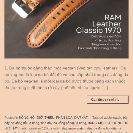
1. Da bò thuộc bằng thảo mộc Vegtan (Veg tan cow leather) Da
bò veg-tan là loại da bò đắt đỏ và cao cấp nhất trong các dòng da
bò. Da bò veg-tan là một loại da bò được thuộc bằng cách thuộc
da bò trong chất tamin rễ cây (thế nên nhiều người […]
Continue reading
→
Posted in
ĐỒNG HỒ
,
GIỚI THIỆU
,
PHÂN LOẠI DA THẬT
|
Tagged
apple watch
,
bán
dây da đồng hồ đà nẵng
,
bán dây da đồng hồ tại đà nẵng
,
BẢNG KÍCH CỠ ĐỒNG HỒ
ĐEO TAY
,
casio
,
casio ae 1200
,
citizen
,
dây apple watch
,
dây da đồng hồ
,
dây da