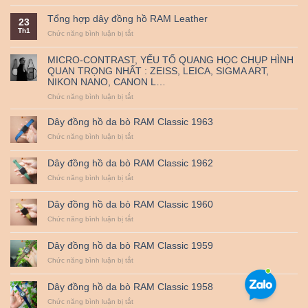
Nguồn
triển
thủ
đến
gốc
khai
công
38mm
Tổng hợp dây đồng hồ RAM Leather
23
và
mã
–
Th1
ý
ở
Chức năng bình luận bị tắt
QR
RAM
nghĩa
Tổng
thanh
Leather
ngày
hợp
toán
MICRO-CONTRAST, YẾU TỐ QUANG HỌC CHỤP HÌNH
Quốc
dây
–
QUAN TRỌNG NHẤT : ZEISS, LEICA, SIGMA ART,
tế
đồng
Miễn
NIKON NANO, CANON L…
Thiếu
hồ
Phí
nhi
RAM
Vận
ở
Chức năng bình luận bị tắt
1-
Leather
Chuyển
MICRO-
6.
CONTRAST,
Dây đồng hồ da bò RAM Classic 1963
YẾU
ở
Chức năng bình luận bị tắt
TỐ
Dây
QUANG
đồng
HỌC
Dây đồng hồ da bò RAM Classic 1962
hồ
CHỤP
da
ở
Chức năng bình luận bị tắt
HÌNH
bò
Dây
QUAN
RAM
đồng
TRỌNG
Dây đồng hồ da bò RAM Classic 1960
Classic
hồ
NHẤT
1963
da
ở
Chức năng bình luận bị tắt
:
bò
Dây
ZEISS,
RAM
đồng
LEICA,
Dây đồng hồ da bò RAM Classic 1959
Classic
hồ
SIGMA
1962
da
ở
Chức năng bình luận bị tắt
ART,
bò
Dây
NIKON
RAM
đồng
NANO,
Dây đồng hồ da bò RAM Classic 1958
Classic
hồ
CANON
1960
da
ở
Chức năng bình luận bị tắt
L…