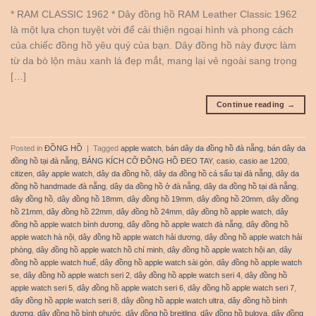
* RAM CLASSIC 1962 * Dây đồng hồ RAM Leather Classic 1962
là một lựa chọn tuyệt vời để cải thiện ngoại hình và phong cách
của chiếc đồng hồ yêu quý của bạn. Dây đồng hồ này được làm
từ da bò lộn màu xanh lá đẹp mắt, mang lại vẻ ngoài sang trọng
[…]
Continue reading
→
Posted in
ĐỒNG HỒ
|
Tagged
apple watch
,
bán dây da đồng hồ đà nẵng
,
bán dây da
đồng hồ tại đà nẵng
,
BẢNG KÍCH CỠ ĐỒNG HỒ ĐEO TAY
,
casio
,
casio ae 1200
,
citizen
,
dây apple watch
,
dây da đồng hồ
,
dây da đồng hồ cá sấu tại đà nẵng
,
dây da
đồng hồ handmade đà nẵng
,
dây da đồng hồ ở đà nẵng
,
dây da đồng hồ tại đà nẵng
,
dây đồng hồ
,
dây đồng hồ 18mm
,
dây đồng hồ 19mm
,
dây đồng hồ 20mm
,
dây đồng
hồ 21mm
,
dây đồng hồ 22mm
,
dây đồng hồ 24mm
,
dây đồng hồ apple watch
,
dây
đồng hồ apple watch bình dương
,
dây đồng hồ apple watch đà nẵng
,
dây đồng hồ
apple watch hà nội
,
dây đồng hồ apple watch hải dương
,
dây đồng hồ apple watch hải
phòng
,
dây đồng hồ apple watch hồ chí minh
,
dây đồng hồ apple watch hội an
,
dây
đồng hồ apple watch huế
,
dây đồng hồ apple watch sài gòn
,
dây đồng hồ apple watch
se
,
dây đồng hồ apple watch seri 2
,
dây đồng hồ apple watch seri 4
,
dây đồng hồ
apple watch seri 5
,
dây đồng hồ apple watch seri 6
,
dây đồng hồ apple watch seri 7
,
dây đồng hồ apple watch seri 8
,
dây đồng hồ apple watch ultra
,
dây đồng hồ bình
dương
,
dây đồng hồ bình phước
,
dây đồng hồ breitling
,
dây đồng hồ bulova
,
dây đồng