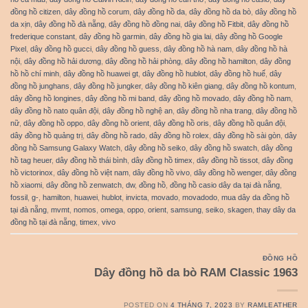
đồng hồ citizen
,
dây đồng hồ corum
,
dây đồng hồ da
,
dây đồng hồ da bò
,
dây đồng hồ
da xịn
,
dây đồng hồ đà nẵng
,
dây đồng hồ đồng nai
,
dây đồng hồ Fitbit
,
dây đồng hồ
frederique constant
,
dây đồng hồ garmin
,
dây đồng hồ gia lai
,
dây đồng hồ Google
Pixel
,
dây đồng hồ gucci
,
dây đồng hồ guess
,
dây đồng hồ hà nam
,
dây đồng hồ hà
nội
,
dây đồng hồ hải dương
,
dây đồng hồ hải phòng
,
dây đồng hồ hamilton
,
dây đồng
hồ hồ chí minh
,
dây đồng hồ huawei gt
,
dây đồng hồ hublot
,
dây đồng hồ huế
,
dây
đồng hồ junghans
,
dây đồng hồ jungker
,
dây đồng hồ kiên giang
,
dây đồng hồ kontum
,
dây đồng hồ longines
,
dây đồng hồ mi band
,
dây đồng hồ movado
,
dây đồng hồ nam
,
dây đồng hồ nato quân đội
,
dây đồng hồ nghệ an
,
dây đồng hồ nha trang
,
dây đồng hồ
nữ
,
dây đồng hồ oppo
,
dây đồng hồ orient
,
dây đồng hồ oris
,
dây đồng hồ quân đội
,
dây đồng hồ quảng trị
,
dây đồng hồ rado
,
dây đồng hồ rolex
,
dây đồng hồ sài gòn
,
dây
đồng hồ Samsung Galaxy Watch
,
dây đồng hồ seiko
,
dây đồng hồ swatch
,
dây đồng
hồ tag heuer
,
dây đồng hồ thái bình
,
dây đồng hồ timex
,
dây đồng hồ tissot
,
dây đồng
hồ victorinox
,
dây đồng hồ việt nam
,
dây đồng hồ vivo
,
dây đồng hồ wenger
,
dây đồng
hồ xiaomi
,
dây đồng hồ zenwatch
,
dw
,
đồng hồ
,
đồng hồ casio dây da tại đà nẵng
,
fossil
,
g-
,
hamilton
,
huawei
,
hublot
,
invicta
,
movado
,
movadodo
,
mua dây da đồng hồ
tại đà nẵng
,
mvmt
,
nomos
,
omega
,
oppo
,
orient
,
samsung
,
seiko
,
skagen
,
thay dây da
đồng hồ tại đà nẵng
,
timex
,
vivo
ĐỒNG HỒ
Dây đồng hồ da bò RAM Classic 1963
POSTED ON
4 THÁNG 7, 2023
BY
RAMLEATHER