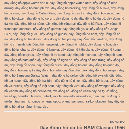
dây đồng hồ apple watch seri 8
,
dây đồng hồ apple watch ultra
,
dây đồng hồ bình
dương
,
dây đồng hồ bình phước
,
dây đồng hồ breitling
,
dây đồng hồ bulova
,
dây đồng
hồ cà mau
,
dây đồng hồ Calvin Klein
,
dây đồng hồ cần thơ
,
dây đồng hồ casio
,
dây
đồng hồ citizen
,
dây đồng hồ corum
,
dây đồng hồ da
,
dây đồng hồ da bò
,
dây đồng hồ
da xịn
,
dây đồng hồ đà nẵng
,
dây đồng hồ đồng nai
,
dây đồng hồ Fitbit
,
dây đồng hồ
frederique constant
,
dây đồng hồ garmin
,
dây đồng hồ gia lai
,
dây đồng hồ Google
Pixel
,
dây đồng hồ gucci
,
dây đồng hồ guess
,
dây đồng hồ hà nam
,
dây đồng hồ hà
nội
,
dây đồng hồ hải dương
,
dây đồng hồ hải phòng
,
dây đồng hồ hamilton
,
dây đồng
hồ hồ chí minh
,
dây đồng hồ huawei gt
,
dây đồng hồ hublot
,
dây đồng hồ huế
,
dây
đồng hồ junghans
,
dây đồng hồ jungker
,
dây đồng hồ kiên giang
,
dây đồng hồ kontum
,
dây đồng hồ longines
,
dây đồng hồ mi band
,
dây đồng hồ movado
,
dây đồng hồ nam
,
dây đồng hồ nato quân đội
,
dây đồng hồ nghệ an
,
dây đồng hồ nha trang
,
dây đồng hồ
nữ
,
dây đồng hồ oppo
,
dây đồng hồ orient
,
dây đồng hồ oris
,
dây đồng hồ quân đội
,
dây đồng hồ quảng trị
,
dây đồng hồ rado
,
dây đồng hồ rolex
,
dây đồng hồ sài gòn
,
dây
đồng hồ Samsung Galaxy Watch
,
dây đồng hồ seiko
,
dây đồng hồ swatch
,
dây đồng
hồ tag heuer
,
dây đồng hồ thái bình
,
dây đồng hồ timex
,
dây đồng hồ tissot
,
dây đồng
hồ victorinox
,
dây đồng hồ việt nam
,
dây đồng hồ vivo
,
dây đồng hồ wenger
,
dây đồng
hồ xiaomi
,
dây đồng hồ zenwatch
,
dw
,
đồng hồ
,
đồng hồ casio dây da tại đà nẵng
,
fossil
,
g-
,
hamilton
,
huawei
,
hublot
,
invicta
,
movado
,
movadodo
,
mua dây da đồng hồ
tại đà nẵng
,
mvmt
,
nomos
,
omega
,
oppo
,
orient
,
samsung
,
seiko
,
skagen
,
thay dây da
đồng hồ tại đà nẵng
,
timex
,
vivo
ĐỒNG HỒ
Dây đồng hồ da bò RAM Classic 1956