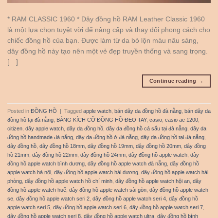
* RAM CLASSIC 1960 * Dây đồng hồ RAM Leather Classic 1960
là một lựa chọn tuyệt vời để nâng cấp và thay đổi phong cách cho
chiếc đồng hồ của bạn. Được làm từ da bò lộn màu nâu sáng,
dây đồng hồ này tạo nên một vẻ đẹp truyền thống và sang trọng.
[…]
Continue reading
→
Posted in
ĐỒNG HỒ
|
Tagged
apple watch
,
bán dây da đồng hồ đà nẵng
,
bán dây da
đồng hồ tại đà nẵng
,
BẢNG KÍCH CỠ ĐỒNG HỒ ĐEO TAY
,
casio
,
casio ae 1200
,
citizen
,
dây apple watch
,
dây da đồng hồ
,
dây da đồng hồ cá sấu tại đà nẵng
,
dây da
đồng hồ handmade đà nẵng
,
dây da đồng hồ ở đà nẵng
,
dây da đồng hồ tại đà nẵng
,
dây đồng hồ
,
dây đồng hồ 18mm
,
dây đồng hồ 19mm
,
dây đồng hồ 20mm
,
dây đồng
hồ 21mm
,
dây đồng hồ 22mm
,
dây đồng hồ 24mm
,
dây đồng hồ apple watch
,
dây
đồng hồ apple watch bình dương
,
dây đồng hồ apple watch đà nẵng
,
dây đồng hồ
apple watch hà nội
,
dây đồng hồ apple watch hải dương
,
dây đồng hồ apple watch hải
phòng
,
dây đồng hồ apple watch hồ chí minh
,
dây đồng hồ apple watch hội an
,
dây
đồng hồ apple watch huế
,
dây đồng hồ apple watch sài gòn
,
dây đồng hồ apple watch
se
,
dây đồng hồ apple watch seri 2
,
dây đồng hồ apple watch seri 4
,
dây đồng hồ
apple watch seri 5
,
dây đồng hồ apple watch seri 6
,
dây đồng hồ apple watch seri 7
,
dây đồng hồ apple watch seri 8
,
dây đồng hồ apple watch ultra
,
dây đồng hồ bình