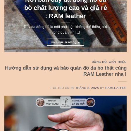
bò chất lượng cao và giá rẻ
: RAM leather
Dây da đồng hồ là một phụ kiện không thể thiếu, bởi
trong quá trình [...]
Continue reading
→
ĐỒNG HỒ
,
GIỚI THIỆU
Hướng dẫn sử dụng và bảo quản đồ da bò thật cùng
RAM Leather nha !
POSTED ON
20 THÁNG 8, 2025
BY
RAMLEATHER