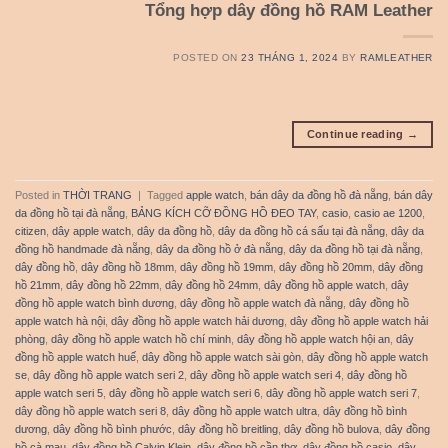
Tổng hợp dây đồng hồ RAM Leather
POSTED ON
23 THÁNG 1, 2024
BY
RAMLEATHER
Continue reading
→
Posted in
THỜI TRANG
|
Tagged
apple watch
,
bán dây da đồng hồ đà nẵng
,
bán dây
da đồng hồ tại đà nẵng
,
BẢNG KÍCH CỠ ĐỒNG HỒ ĐEO TAY
,
casio
,
casio ae 1200
,
citizen
,
dây apple watch
,
dây da đồng hồ
,
dây da đồng hồ cá sấu tại đà nẵng
,
dây da
đồng hồ handmade đà nẵng
,
dây da đồng hồ ở đà nẵng
,
dây da đồng hồ tại đà nẵng
,
dây đồng hồ
,
dây đồng hồ 18mm
,
dây đồng hồ 19mm
,
dây đồng hồ 20mm
,
dây đồng
hồ 21mm
,
dây đồng hồ 22mm
,
dây đồng hồ 24mm
,
dây đồng hồ apple watch
,
dây
đồng hồ apple watch bình dương
,
dây đồng hồ apple watch đà nẵng
,
dây đồng hồ
apple watch hà nội
,
dây đồng hồ apple watch hải dương
,
dây đồng hồ apple watch hải
phòng
,
dây đồng hồ apple watch hồ chí minh
,
dây đồng hồ apple watch hội an
,
dây
đồng hồ apple watch huế
,
dây đồng hồ apple watch sài gòn
,
dây đồng hồ apple watch
se
,
dây đồng hồ apple watch seri 2
,
dây đồng hồ apple watch seri 4
,
dây đồng hồ
apple watch seri 5
,
dây đồng hồ apple watch seri 6
,
dây đồng hồ apple watch seri 7
,
dây đồng hồ apple watch seri 8
,
dây đồng hồ apple watch ultra
,
dây đồng hồ bình
dương
,
dây đồng hồ bình phước
,
dây đồng hồ breitling
,
dây đồng hồ bulova
,
dây đồng
hồ cà mau
,
dây đồng hồ Calvin Klein
,
dây đồng hồ cần thơ
,
dây đồng hồ casio
,
dây