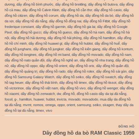
dương
,
dây đồng hồ bình phước
,
dây đồng hồ breitling
,
dây đồng hồ bulova
,
dây đồng
hồ cà mau
,
dây đồng hồ Calvin Klein
,
dây đồng hồ cần thơ
,
dây đồng hồ casio
,
dây
đồng hồ citizen
,
dây đồng hồ corum
,
dây đồng hồ da
,
dây đồng hồ da bò
,
dây đồng hồ
da xịn
,
dây đồng hồ đà nẵng
,
dây đồng hồ đồng nai
,
dây đồng hồ Fitbit
,
dây đồng hồ
frederique constant
,
dây đồng hồ garmin
,
dây đồng hồ gia lai
,
dây đồng hồ Google
Pixel
,
dây đồng hồ gucci
,
dây đồng hồ guess
,
dây đồng hồ hà nam
,
dây đồng hồ hà
nội
,
dây đồng hồ hải dương
,
dây đồng hồ hải phòng
,
dây đồng hồ hamilton
,
dây đồng
hồ hồ chí minh
,
dây đồng hồ huawei gt
,
dây đồng hồ hublot
,
dây đồng hồ huế
,
dây
đồng hồ junghans
,
dây đồng hồ jungker
,
dây đồng hồ kiên giang
,
dây đồng hồ kontum
,
dây đồng hồ longines
,
dây đồng hồ mi band
,
dây đồng hồ movado
,
dây đồng hồ nam
,
dây đồng hồ nato quân đội
,
dây đồng hồ nghệ an
,
dây đồng hồ nha trang
,
dây đồng hồ
nữ
,
dây đồng hồ oppo
,
dây đồng hồ orient
,
dây đồng hồ oris
,
dây đồng hồ quân đội
,
dây đồng hồ quảng trị
,
dây đồng hồ rado
,
dây đồng hồ rolex
,
dây đồng hồ sài gòn
,
dây
đồng hồ Samsung Galaxy Watch
,
dây đồng hồ seiko
,
dây đồng hồ swatch
,
dây đồng
hồ tag heuer
,
dây đồng hồ thái bình
,
dây đồng hồ timex
,
dây đồng hồ tissot
,
dây đồng
hồ victorinox
,
dây đồng hồ việt nam
,
dây đồng hồ vivo
,
dây đồng hồ wenger
,
dây đồng
hồ xiaomi
,
dây đồng hồ zenwatch
,
dw
,
đồng hồ
,
đồng hồ casio dây da tại đà nẵng
,
fossil
,
g-
,
hamilton
,
huawei
,
hublot
,
invicta
,
movado
,
movadodo
,
mua dây da đồng hồ
tại đà nẵng
,
mvmt
,
nomos
,
omega
,
oppo
,
orient
,
samsung
,
seiko
,
skagen
,
thay dây da
đồng hồ tại đà nẵng
,
timex
,
vivo
ĐỒNG HỒ
Dây đồng hồ da bò RAM Classic 1959