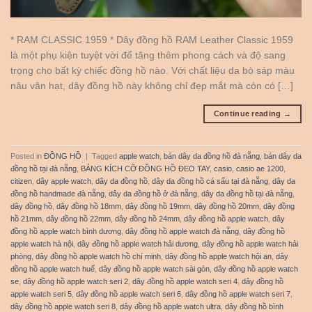
* RAM CLASSIC 1959 * Dây đồng hồ RAM Leather Classic 1959
là một phụ kiện tuyệt vời để tăng thêm phong cách và độ sang
trọng cho bất kỳ chiếc đồng hồ nào. Với chất liệu da bò sáp màu
nâu vân hạt, dây đồng hồ này không chỉ đẹp mắt mà còn có […]
Continue reading
→
Posted in
ĐỒNG HỒ
|
Tagged
apple watch
,
bán dây da đồng hồ đà nẵng
,
bán dây da
đồng hồ tại đà nẵng
,
BẢNG KÍCH CỠ ĐỒNG HỒ ĐEO TAY
,
casio
,
casio ae 1200
,
citizen
,
dây apple watch
,
dây da đồng hồ
,
dây da đồng hồ cá sấu tại đà nẵng
,
dây da
đồng hồ handmade đà nẵng
,
dây da đồng hồ ở đà nẵng
,
dây da đồng hồ tại đà nẵng
,
dây đồng hồ
,
dây đồng hồ 18mm
,
dây đồng hồ 19mm
,
dây đồng hồ 20mm
,
dây đồng
hồ 21mm
,
dây đồng hồ 22mm
,
dây đồng hồ 24mm
,
dây đồng hồ apple watch
,
dây
đồng hồ apple watch bình dương
,
dây đồng hồ apple watch đà nẵng
,
dây đồng hồ
apple watch hà nội
,
dây đồng hồ apple watch hải dương
,
dây đồng hồ apple watch hải
phòng
,
dây đồng hồ apple watch hồ chí minh
,
dây đồng hồ apple watch hội an
,
dây
đồng hồ apple watch huế
,
dây đồng hồ apple watch sài gòn
,
dây đồng hồ apple watch
se
,
dây đồng hồ apple watch seri 2
,
dây đồng hồ apple watch seri 4
,
dây đồng hồ
apple watch seri 5
,
dây đồng hồ apple watch seri 6
,
dây đồng hồ apple watch seri 7
,
dây đồng hồ apple watch seri 8
,
dây đồng hồ apple watch ultra
,
dây đồng hồ bình