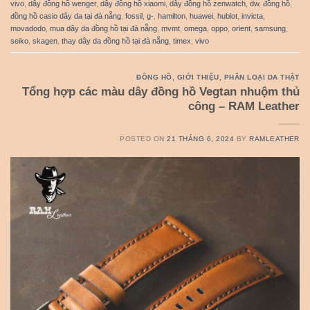
vivo
,
dây đồng hồ wenger
,
dây đồng hồ xiaomi
,
dây đồng hồ zenwatch
,
dw
,
đồng hồ
,
đồng hồ casio dây da tại đà nẵng
,
fossil
,
g-
,
hamilton
,
huawei
,
hublot
,
invicta
,
movadodo
,
mua dây da đồng hồ tại đà nẵng
,
mvmt
,
omega
,
oppo
,
orient
,
samsung
,
seiko
,
skagen
,
thay dây da đồng hồ tại đà nẵng
,
timex
,
vivo
ĐỒNG HỒ
,
GIỚI THIỆU
,
PHÂN LOẠI DA THẬT
Tổng hợp các màu dây đồng hồ Vegtan nhuộm thủ
công – RAM Leather
POSTED ON
21 THÁNG 6, 2024
BY
RAMLEATHER