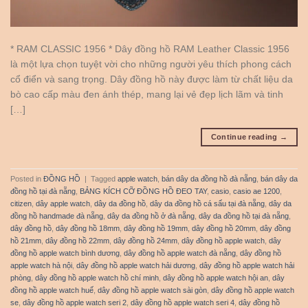
* RAM CLASSIC 1956 * Dây đồng hồ RAM Leather Classic 1956
là một lựa chọn tuyệt vời cho những người yêu thích phong cách
cổ điển và sang trọng. Dây đồng hồ này được làm từ chất liệu da
bò cao cấp màu đen ánh thép, mang lại vẻ đẹp lịch lãm và tinh
[…]
Continue reading
→
Posted in
ĐỒNG HỒ
|
Tagged
apple watch
,
bán dây da đồng hồ đà nẵng
,
bán dây da
đồng hồ tại đà nẵng
,
BẢNG KÍCH CỠ ĐỒNG HỒ ĐEO TAY
,
casio
,
casio ae 1200
,
citizen
,
dây apple watch
,
dây da đồng hồ
,
dây da đồng hồ cá sấu tại đà nẵng
,
dây da
đồng hồ handmade đà nẵng
,
dây da đồng hồ ở đà nẵng
,
dây da đồng hồ tại đà nẵng
,
dây đồng hồ
,
dây đồng hồ 18mm
,
dây đồng hồ 19mm
,
dây đồng hồ 20mm
,
dây đồng
hồ 21mm
,
dây đồng hồ 22mm
,
dây đồng hồ 24mm
,
dây đồng hồ apple watch
,
dây
đồng hồ apple watch bình dương
,
dây đồng hồ apple watch đà nẵng
,
dây đồng hồ
apple watch hà nội
,
dây đồng hồ apple watch hải dương
,
dây đồng hồ apple watch hải
phòng
,
dây đồng hồ apple watch hồ chí minh
,
dây đồng hồ apple watch hội an
,
dây
đồng hồ apple watch huế
,
dây đồng hồ apple watch sài gòn
,
dây đồng hồ apple watch
se
,
dây đồng hồ apple watch seri 2
,
dây đồng hồ apple watch seri 4
,
dây đồng hồ