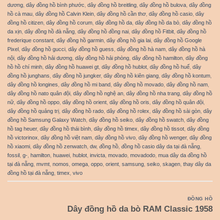
dương
,
dây đồng hồ bình phước
,
dây đồng hồ breitling
,
dây đồng hồ bulova
,
dây đồng
hồ cà mau
,
dây đồng hồ Calvin Klein
,
dây đồng hồ cần thơ
,
dây đồng hồ casio
,
dây
đồng hồ citizen
,
dây đồng hồ corum
,
dây đồng hồ da
,
dây đồng hồ da bò
,
dây đồng hồ
da xịn
,
dây đồng hồ đà nẵng
,
dây đồng hồ đồng nai
,
dây đồng hồ Fitbit
,
dây đồng hồ
frederique constant
,
dây đồng hồ garmin
,
dây đồng hồ gia lai
,
dây đồng hồ Google
Pixel
,
dây đồng hồ gucci
,
dây đồng hồ guess
,
dây đồng hồ hà nam
,
dây đồng hồ hà
nội
,
dây đồng hồ hải dương
,
dây đồng hồ hải phòng
,
dây đồng hồ hamilton
,
dây đồng
hồ hồ chí minh
,
dây đồng hồ huawei gt
,
dây đồng hồ hublot
,
dây đồng hồ huế
,
dây
đồng hồ junghans
,
dây đồng hồ jungker
,
dây đồng hồ kiên giang
,
dây đồng hồ kontum
,
dây đồng hồ longines
,
dây đồng hồ mi band
,
dây đồng hồ movado
,
dây đồng hồ nam
,
dây đồng hồ nato quân đội
,
dây đồng hồ nghệ an
,
dây đồng hồ nha trang
,
dây đồng hồ
nữ
,
dây đồng hồ oppo
,
dây đồng hồ orient
,
dây đồng hồ oris
,
dây đồng hồ quân đội
,
dây đồng hồ quảng trị
,
dây đồng hồ rado
,
dây đồng hồ rolex
,
dây đồng hồ sài gòn
,
dây
đồng hồ Samsung Galaxy Watch
,
dây đồng hồ seiko
,
dây đồng hồ swatch
,
dây đồng
hồ tag heuer
,
dây đồng hồ thái bình
,
dây đồng hồ timex
,
dây đồng hồ tissot
,
dây đồng
hồ victorinox
,
dây đồng hồ việt nam
,
dây đồng hồ vivo
,
dây đồng hồ wenger
,
dây đồng
hồ xiaomi
,
dây đồng hồ zenwatch
,
dw
,
đồng hồ
,
đồng hồ casio dây da tại đà nẵng
,
fossil
,
g-
,
hamilton
,
huawei
,
hublot
,
invicta
,
movado
,
movadodo
,
mua dây da đồng hồ
tại đà nẵng
,
mvmt
,
nomos
,
omega
,
oppo
,
orient
,
samsung
,
seiko
,
skagen
,
thay dây da
đồng hồ tại đà nẵng
,
timex
,
vivo
ĐỒNG HỒ
Dây đồng hồ da bò RAM Classic 1958