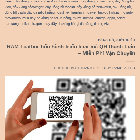
timex
,
dây đồng hồ tissot
,
dây đồng hồ victorinox
,
dây đồng hồ việt nam
,
dây đồng hồ
vivo
,
dây đồng hồ wenger
,
dây đồng hồ xiaomi
,
dây đồng hồ zenwatch
,
dw
,
đồng hồ
,
đồng hồ casio dây da tại đà nẵng
,
fossil
,
g-
,
hamilton
,
huawei
,
hublot
,
invicta
,
movado
,
movadodo
,
mua dây da đồng hồ tại đà nẵng
,
mvmt
,
nomos
,
omega
,
oppo
,
orient
,
samsung
,
seiko
,
skagen
,
thay dây da đồng hồ tại đà nẵng
,
timex
,
vivo
ĐỒNG HỒ
,
GIỚI THIỆU
RAM Leather tiến hành triển khai mã QR thanh toán
– Miễn Phí Vận Chuyển
POSTED ON
31 THÁNG 5, 2024
BY
RAMLEATHER