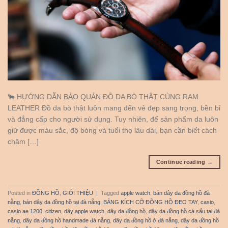
🐂 HƯỚNG DẪN BẢO QUẢN ĐỒ DA BÒ THẬT CÙNG RAM
LEATHER Đồ da bò thật luôn mang đến vẻ đẹp sang trọng, bền bỉ
và đẳng cấp cho người sử dụng. Tuy nhiên, để sản phẩm da luôn
giữ được màu sắc, độ bóng và tuổi thọ lâu dài, bạn cần biết cách
chăm […]
Continue reading
→
Posted in
ĐỒNG HỒ
,
GIỚI THIỆU
|
Tagged
apple watch
,
bán dây da đồng hồ đà
nẵng
,
bán dây da đồng hồ tại đà nẵng
,
BẢNG KÍCH CỠ ĐỒNG HỒ ĐEO TAY
,
casio
,
casio ae 1200
,
citizen
,
dây apple watch
,
dây da đồng hồ
,
dây da đồng hồ cá sấu tại đà
nẵng
,
dây da đồng hồ handmade đà nẵng
,
dây da đồng hồ ở đà nẵng
,
dây da đồng hồ