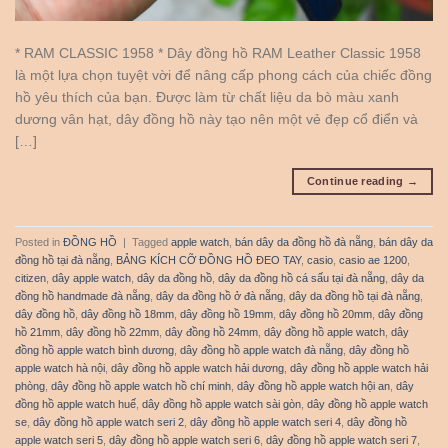
* RAM CLASSIC 1958 * Dây đồng hồ RAM Leather Classic 1958
là một lựa chọn tuyệt vời để nâng cấp phong cách của chiếc đồng
hồ yêu thích của bạn. Được làm từ chất liệu da bò màu xanh
dương vân hạt, dây đồng hồ này tạo nên một vẻ đẹp cổ điển và
[…]
Continue reading
→
Posted in
ĐỒNG HỒ
|
Tagged
apple watch
,
bán dây da đồng hồ đà nẵng
,
bán dây da
đồng hồ tại đà nẵng
,
BẢNG KÍCH CỠ ĐỒNG HỒ ĐEO TAY
,
casio
,
casio ae 1200
,
citizen
,
dây apple watch
,
dây da đồng hồ
,
dây da đồng hồ cá sấu tại đà nẵng
,
dây da
đồng hồ handmade đà nẵng
,
dây da đồng hồ ở đà nẵng
,
dây da đồng hồ tại đà nẵng
,
dây đồng hồ
,
dây đồng hồ 18mm
,
dây đồng hồ 19mm
,
dây đồng hồ 20mm
,
dây đồng
hồ 21mm
,
dây đồng hồ 22mm
,
dây đồng hồ 24mm
,
dây đồng hồ apple watch
,
dây
đồng hồ apple watch bình dương
,
dây đồng hồ apple watch đà nẵng
,
dây đồng hồ
apple watch hà nội
,
dây đồng hồ apple watch hải dương
,
dây đồng hồ apple watch hải
phòng
,
dây đồng hồ apple watch hồ chí minh
,
dây đồng hồ apple watch hội an
,
dây
đồng hồ apple watch huế
,
dây đồng hồ apple watch sài gòn
,
dây đồng hồ apple watch
se
,
dây đồng hồ apple watch seri 2
,
dây đồng hồ apple watch seri 4
,
dây đồng hồ
apple watch seri 5
,
dây đồng hồ apple watch seri 6
,
dây đồng hồ apple watch seri 7
,