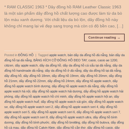
* RAM CLASSIC 1963 * Dây đồng hồ RAM Leather Classic 1963
là một sản phẩm dây đồng hồ chất lượng cao được làm từ da bò
lộn màu xanh dương. Với chất liệu da bò lộn, dây đồng hồ này
không chỉ mang lại vẻ đẹp sang trọng mà còn có độ bền cao, […]
Continue reading
→
Posted in
ĐỒNG HỒ
|
Tagged
apple watch
,
bán dây da đồng hồ đà nẵng
,
bán dây da
đồng hồ tại đà nẵng
,
BẢNG KÍCH CỠ ĐỒNG HỒ ĐEO TAY
,
casio
,
casio ae 1200
,
citizen
,
dây apple watch
,
dây da đồng hồ
,
dây da đồng hồ cá sấu tại đà nẵng
,
dây da
đồng hồ handmade đà nẵng
,
dây da đồng hồ ở đà nẵng
,
dây da đồng hồ tại đà nẵng
,
dây đồng hồ
,
dây đồng hồ 18mm
,
dây đồng hồ 19mm
,
dây đồng hồ 20mm
,
dây đồng
hồ 21mm
,
dây đồng hồ 22mm
,
dây đồng hồ 24mm
,
dây đồng hồ apple watch
,
dây
đồng hồ apple watch bình dương
,
dây đồng hồ apple watch đà nẵng
,
dây đồng hồ
apple watch hà nội
,
dây đồng hồ apple watch hải dương
,
dây đồng hồ apple watch hải
phòng
,
dây đồng hồ apple watch hồ chí minh
,
dây đồng hồ apple watch hội an
,
dây
đồng hồ apple watch huế
,
dây đồng hồ apple watch sài gòn
,
dây đồng hồ apple watch
se
,
dây đồng hồ apple watch seri 2
,
dây đồng hồ apple watch seri 4
,
dây đồng hồ
apple watch seri 5
,
dây đồng hồ apple watch seri 6
,
dây đồng hồ apple watch seri 7
,
dây đồng hồ apple watch seri 8
,
dây đồng hồ apple watch ultra
,
dây đồng hồ bình
dương
,
dây đồng hồ bình phước
,
dây đồng hồ breitling
,
dây đồng hồ bulova
,
dây đồng
hồ cà mau
,
dây đồng hồ Calvin Klein
,
dây đồng hồ cần thơ
,
dây đồng hồ casio
,
dây