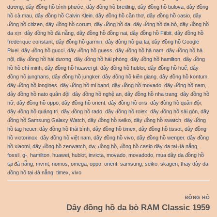
dương
,
dây đồng hồ bình phước
,
dây đồng hồ breitling
,
dây đồng hồ bulova
,
dây đồng
hồ cà mau
,
dây đồng hồ Calvin Klein
,
dây đồng hồ cần thơ
,
dây đồng hồ casio
,
dây
đồng hồ citizen
,
dây đồng hồ corum
,
dây đồng hồ da
,
dây đồng hồ da bò
,
dây đồng hồ
da xịn
,
dây đồng hồ đà nẵng
,
dây đồng hồ đồng nai
,
dây đồng hồ Fitbit
,
dây đồng hồ
frederique constant
,
dây đồng hồ garmin
,
dây đồng hồ gia lai
,
dây đồng hồ Google
Pixel
,
dây đồng hồ gucci
,
dây đồng hồ guess
,
dây đồng hồ hà nam
,
dây đồng hồ hà
nội
,
dây đồng hồ hải dương
,
dây đồng hồ hải phòng
,
dây đồng hồ hamilton
,
dây đồng
hồ hồ chí minh
,
dây đồng hồ huawei gt
,
dây đồng hồ hublot
,
dây đồng hồ huế
,
dây
đồng hồ junghans
,
dây đồng hồ jungker
,
dây đồng hồ kiên giang
,
dây đồng hồ kontum
,
dây đồng hồ longines
,
dây đồng hồ mi band
,
dây đồng hồ movado
,
dây đồng hồ nam
,
dây đồng hồ nato quân đội
,
dây đồng hồ nghệ an
,
dây đồng hồ nha trang
,
dây đồng hồ
nữ
,
dây đồng hồ oppo
,
dây đồng hồ orient
,
dây đồng hồ oris
,
dây đồng hồ quân đội
,
dây đồng hồ quảng trị
,
dây đồng hồ rado
,
dây đồng hồ rolex
,
dây đồng hồ sài gòn
,
dây
đồng hồ Samsung Galaxy Watch
,
dây đồng hồ seiko
,
dây đồng hồ swatch
,
dây đồng
hồ tag heuer
,
dây đồng hồ thái bình
,
dây đồng hồ timex
,
dây đồng hồ tissot
,
dây đồng
hồ victorinox
,
dây đồng hồ việt nam
,
dây đồng hồ vivo
,
dây đồng hồ wenger
,
dây đồng
hồ xiaomi
,
dây đồng hồ zenwatch
,
dw
,
đồng hồ
,
đồng hồ casio dây da tại đà nẵng
,
fossil
,
g-
,
hamilton
,
huawei
,
hublot
,
invicta
,
movado
,
movadodo
,
mua dây da đồng hồ
tại đà nẵng
,
mvmt
,
nomos
,
omega
,
oppo
,
orient
,
samsung
,
seiko
,
skagen
,
thay dây da
đồng hồ tại đà nẵng
,
timex
,
vivo
ĐỒNG HỒ
Dây đồng hồ da bò RAM Classic 1959