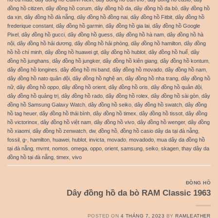
đồng hồ citizen
,
dây đồng hồ corum
,
dây đồng hồ da
,
dây đồng hồ da bò
,
dây đồng hồ
da xịn
,
dây đồng hồ đà nẵng
,
dây đồng hồ đồng nai
,
dây đồng hồ Fitbit
,
dây đồng hồ
frederique constant
,
dây đồng hồ garmin
,
dây đồng hồ gia lai
,
dây đồng hồ Google
Pixel
,
dây đồng hồ gucci
,
dây đồng hồ guess
,
dây đồng hồ hà nam
,
dây đồng hồ hà
nội
,
dây đồng hồ hải dương
,
dây đồng hồ hải phòng
,
dây đồng hồ hamilton
,
dây đồng
hồ hồ chí minh
,
dây đồng hồ huawei gt
,
dây đồng hồ hublot
,
dây đồng hồ huế
,
dây
đồng hồ junghans
,
dây đồng hồ jungker
,
dây đồng hồ kiên giang
,
dây đồng hồ kontum
,
dây đồng hồ longines
,
dây đồng hồ mi band
,
dây đồng hồ movado
,
dây đồng hồ nam
,
dây đồng hồ nato quân đội
,
dây đồng hồ nghệ an
,
dây đồng hồ nha trang
,
dây đồng hồ
nữ
,
dây đồng hồ oppo
,
dây đồng hồ orient
,
dây đồng hồ oris
,
dây đồng hồ quân đội
,
dây đồng hồ quảng trị
,
dây đồng hồ rado
,
dây đồng hồ rolex
,
dây đồng hồ sài gòn
,
dây
đồng hồ Samsung Galaxy Watch
,
dây đồng hồ seiko
,
dây đồng hồ swatch
,
dây đồng
hồ tag heuer
,
dây đồng hồ thái bình
,
dây đồng hồ timex
,
dây đồng hồ tissot
,
dây đồng
hồ victorinox
,
dây đồng hồ việt nam
,
dây đồng hồ vivo
,
dây đồng hồ wenger
,
dây đồng
hồ xiaomi
,
dây đồng hồ zenwatch
,
dw
,
đồng hồ
,
đồng hồ casio dây da tại đà nẵng
,
fossil
,
g-
,
hamilton
,
huawei
,
hublot
,
invicta
,
movado
,
movadodo
,
mua dây da đồng hồ
tại đà nẵng
,
mvmt
,
nomos
,
omega
,
oppo
,
orient
,
samsung
,
seiko
,
skagen
,
thay dây da
đồng hồ tại đà nẵng
,
timex
,
vivo
ĐỒNG HỒ
Dây đồng hồ da bò RAM Classic 1963
POSTED ON
4 THÁNG 7, 2023
BY
RAMLEATHER