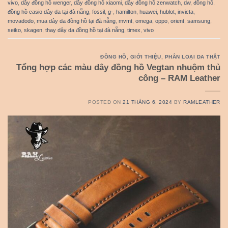
vivo
,
dây đồng hồ wenger
,
dây đồng hồ xiaomi
,
dây đồng hồ zenwatch
,
dw
,
đồng hồ
,
đồng hồ casio dây da tại đà nẵng
,
fossil
,
g-
,
hamilton
,
huawei
,
hublot
,
invicta
,
movadodo
,
mua dây da đồng hồ tại đà nẵng
,
mvmt
,
omega
,
oppo
,
orient
,
samsung
,
seiko
,
skagen
,
thay dây da đồng hồ tại đà nẵng
,
timex
,
vivo
ĐỒNG HỒ
,
GIỚI THIỆU
,
PHÂN LOẠI DA THẬT
Tổng hợp các màu dây đồng hồ Vegtan nhuộm thủ
công – RAM Leather
POSTED ON
21 THÁNG 6, 2024
BY
RAMLEATHER