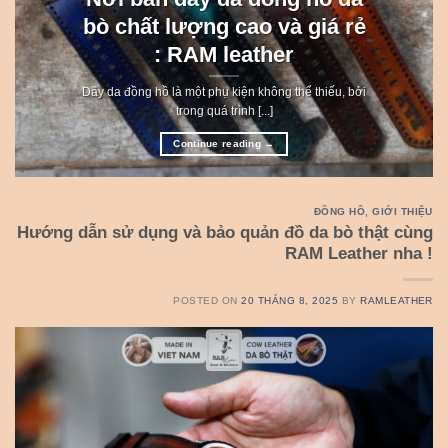
bò chất lượng cao và giá rẻ
: RAM leather
Dây da đồng hồ là một phụ kiện không thể thiếu, bởi
trong quá trình [...]
Continue reading
→
ĐỒNG HỒ
,
GIỚI THIỆU
Hướng dẫn sử dụng và bảo quản đồ da bò thật cùng
RAM Leather nha !
POSTED ON
20 THÁNG 8, 2025
BY
RAMLEATHER