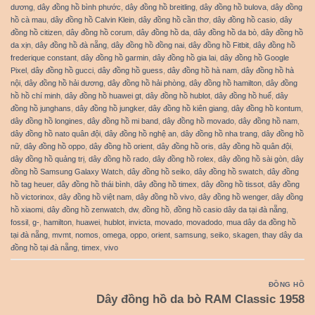
dương
,
dây đồng hồ bình phước
,
dây đồng hồ breitling
,
dây đồng hồ bulova
,
dây đồng
hồ cà mau
,
dây đồng hồ Calvin Klein
,
dây đồng hồ cần thơ
,
dây đồng hồ casio
,
dây
đồng hồ citizen
,
dây đồng hồ corum
,
dây đồng hồ da
,
dây đồng hồ da bò
,
dây đồng hồ
da xịn
,
dây đồng hồ đà nẵng
,
dây đồng hồ đồng nai
,
dây đồng hồ Fitbit
,
dây đồng hồ
frederique constant
,
dây đồng hồ garmin
,
dây đồng hồ gia lai
,
dây đồng hồ Google
Pixel
,
dây đồng hồ gucci
,
dây đồng hồ guess
,
dây đồng hồ hà nam
,
dây đồng hồ hà
nội
,
dây đồng hồ hải dương
,
dây đồng hồ hải phòng
,
dây đồng hồ hamilton
,
dây đồng
hồ hồ chí minh
,
dây đồng hồ huawei gt
,
dây đồng hồ hublot
,
dây đồng hồ huế
,
dây
đồng hồ junghans
,
dây đồng hồ jungker
,
dây đồng hồ kiên giang
,
dây đồng hồ kontum
,
dây đồng hồ longines
,
dây đồng hồ mi band
,
dây đồng hồ movado
,
dây đồng hồ nam
,
dây đồng hồ nato quân đội
,
dây đồng hồ nghệ an
,
dây đồng hồ nha trang
,
dây đồng hồ
nữ
,
dây đồng hồ oppo
,
dây đồng hồ orient
,
dây đồng hồ oris
,
dây đồng hồ quân đội
,
dây đồng hồ quảng trị
,
dây đồng hồ rado
,
dây đồng hồ rolex
,
dây đồng hồ sài gòn
,
dây
đồng hồ Samsung Galaxy Watch
,
dây đồng hồ seiko
,
dây đồng hồ swatch
,
dây đồng
hồ tag heuer
,
dây đồng hồ thái bình
,
dây đồng hồ timex
,
dây đồng hồ tissot
,
dây đồng
hồ victorinox
,
dây đồng hồ việt nam
,
dây đồng hồ vivo
,
dây đồng hồ wenger
,
dây đồng
hồ xiaomi
,
dây đồng hồ zenwatch
,
dw
,
đồng hồ
,
đồng hồ casio dây da tại đà nẵng
,
fossil
,
g-
,
hamilton
,
huawei
,
hublot
,
invicta
,
movado
,
movadodo
,
mua dây da đồng hồ
tại đà nẵng
,
mvmt
,
nomos
,
omega
,
oppo
,
orient
,
samsung
,
seiko
,
skagen
,
thay dây da
đồng hồ tại đà nẵng
,
timex
,
vivo
ĐỒNG HỒ
Dây đồng hồ da bò RAM Classic 1958