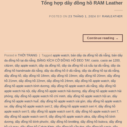
Tổng hợp dây đồng hồ RAM Leather
POSTED ON
23 THÁNG 1, 2024
BY
RAMLEATHER
Continue reading
→
Posted in
THỜI TRANG
|
Tagged
apple watch
,
bán dây da đồng hồ đà nẵng
,
bán dây
da đồng hồ tại đà nẵng
,
BẢNG KÍCH CỠ ĐỒNG HỒ ĐEO TAY
,
casio
,
casio ae 1200
,
citizen
,
dây apple watch
,
dây da đồng hồ
,
dây da đồng hồ cá sấu tại đà nẵng
,
dây da
đồng hồ handmade đà nẵng
,
dây da đồng hồ ở đà nẵng
,
dây da đồng hồ tại đà nẵng
,
dây đồng hồ
,
dây đồng hồ 18mm
,
dây đồng hồ 19mm
,
dây đồng hồ 20mm
,
dây đồng
hồ 21mm
,
dây đồng hồ 22mm
,
dây đồng hồ 24mm
,
dây đồng hồ apple watch
,
dây
đồng hồ apple watch bình dương
,
dây đồng hồ apple watch đà nẵng
,
dây đồng hồ
apple watch hà nội
,
dây đồng hồ apple watch hải dương
,
dây đồng hồ apple watch hải
phòng
,
dây đồng hồ apple watch hồ chí minh
,
dây đồng hồ apple watch hội an
,
dây
đồng hồ apple watch huế
,
dây đồng hồ apple watch sài gòn
,
dây đồng hồ apple watch
se
,
dây đồng hồ apple watch seri 2
,
dây đồng hồ apple watch seri 4
,
dây đồng hồ
apple watch seri 5
,
dây đồng hồ apple watch seri 6
,
dây đồng hồ apple watch seri 7
,
dây đồng hồ apple watch seri 8
,
dây đồng hồ apple watch ultra
,
dây đồng hồ bình
dương
,
dây đồng hồ bình phước
,
dây đồng hồ breitling
,
dây đồng hồ bulova
,
dây đồng
hồ cà mau
,
dây đồng hồ Calvin Klein
,
dây đồng hồ cần thơ
,
dây đồng hồ casio
,
dây