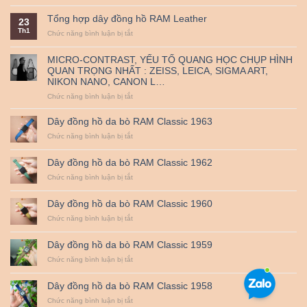
Nguồn
triển
thủ
đến
gốc
khai
công
38mm
Tổng hợp dây đồng hồ RAM Leather
23
và
mã
–
Th1
ý
ở
Chức năng bình luận bị tắt
QR
RAM
nghĩa
Tổng
thanh
Leather
ngày
hợp
toán
MICRO-CONTRAST, YẾU TỐ QUANG HỌC CHỤP HÌNH
Quốc
dây
–
QUAN TRỌNG NHẤT : ZEISS, LEICA, SIGMA ART,
tế
đồng
Miễn
NIKON NANO, CANON L…
Thiếu
hồ
Phí
nhi
RAM
Vận
ở
Chức năng bình luận bị tắt
1-
Leather
Chuyển
MICRO-
6.
CONTRAST,
Dây đồng hồ da bò RAM Classic 1963
YẾU
ở
Chức năng bình luận bị tắt
TỐ
Dây
QUANG
đồng
HỌC
Dây đồng hồ da bò RAM Classic 1962
hồ
CHỤP
da
ở
Chức năng bình luận bị tắt
HÌNH
bò
Dây
QUAN
RAM
đồng
TRỌNG
Dây đồng hồ da bò RAM Classic 1960
Classic
hồ
NHẤT
1963
da
ở
Chức năng bình luận bị tắt
:
bò
Dây
ZEISS,
RAM
đồng
LEICA,
Dây đồng hồ da bò RAM Classic 1959
Classic
hồ
SIGMA
1962
da
ở
Chức năng bình luận bị tắt
ART,
bò
Dây
NIKON
RAM
đồng
NANO,
Dây đồng hồ da bò RAM Classic 1958
Classic
hồ
CANON
1960
da
ở
Chức năng bình luận bị tắt
L…