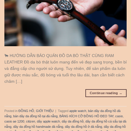
🐂 HƯỚNG DẪN BẢO QUẢN ĐỒ DA BÒ THẬT CÙNG RAM
LEATHER Đồ da bò thật luôn mang đến vẻ đẹp sang trọng, bền bỉ
và đẳng cấp cho người sử dụng. Tuy nhiên, để sản phẩm da luôn
giữ được màu sắc, độ bóng và tuổi thọ lâu dài, bạn cần biết cách
chăm […]
Continue reading
→
Posted in
ĐỒNG HỒ
,
GIỚI THIỆU
|
Tagged
apple watch
,
bán dây da đồng hồ đà
nẵng
,
bán dây da đồng hồ tại đà nẵng
,
BẢNG KÍCH CỠ ĐỒNG HỒ ĐEO TAY
,
casio
,
casio ae 1200
,
citizen
,
dây apple watch
,
dây da đồng hồ
,
dây da đồng hồ cá sấu tại đà
nẵng
,
dây da đồng hồ handmade đà nẵng
,
dây da đồng hồ ở đà nẵng
,
dây da đồng hồ