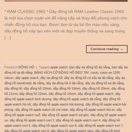
* RAM CLASSIC 1960 * Dây đồng hồ RAM Leather Classic 1960
là một lựa chọn tuyệt vời để nâng cấp và thay đổi phong cách cho
chiếc đồng hồ của bạn. Được làm từ da bò lộn màu nâu sáng,
dây đồng hồ này tạo nên một vẻ đẹp truyền thống và sang trọng.
[…]
Continue reading
→
Posted in
ĐỒNG HỒ
|
Tagged
apple watch
,
bán dây da đồng hồ đà nẵng
,
bán dây da
đồng hồ tại đà nẵng
,
BẢNG KÍCH CỠ ĐỒNG HỒ ĐEO TAY
,
casio
,
casio ae 1200
,
citizen
,
dây apple watch
,
dây da đồng hồ
,
dây da đồng hồ cá sấu tại đà nẵng
,
dây da
đồng hồ handmade đà nẵng
,
dây da đồng hồ ở đà nẵng
,
dây da đồng hồ tại đà nẵng
,
dây đồng hồ
,
dây đồng hồ 18mm
,
dây đồng hồ 19mm
,
dây đồng hồ 20mm
,
dây đồng
hồ 21mm
,
dây đồng hồ 22mm
,
dây đồng hồ 24mm
,
dây đồng hồ apple watch
,
dây
đồng hồ apple watch bình dương
,
dây đồng hồ apple watch đà nẵng
,
dây đồng hồ
apple watch hà nội
,
dây đồng hồ apple watch hải dương
,
dây đồng hồ apple watch hải
phòng
,
dây đồng hồ apple watch hồ chí minh
,
dây đồng hồ apple watch hội an
,
dây
đồng hồ apple watch huế
,
dây đồng hồ apple watch sài gòn
,
dây đồng hồ apple watch
se
,
dây đồng hồ apple watch seri 2
,
dây đồng hồ apple watch seri 4
,
dây đồng hồ
apple watch seri 5
,
dây đồng hồ apple watch seri 6
,
dây đồng hồ apple watch seri 7
,
dây đồng hồ apple watch seri 8
,
dây đồng hồ apple watch ultra
,
dây đồng hồ bình