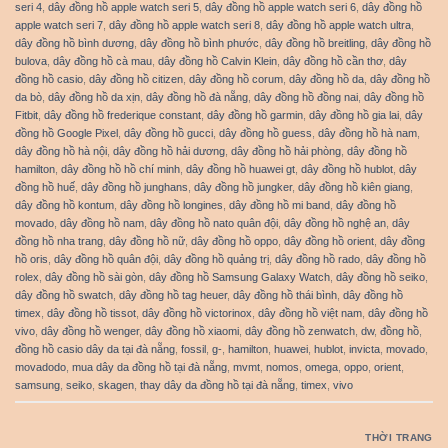
seri 4
,
dây đồng hồ apple watch seri 5
,
dây đồng hồ apple watch seri 6
,
dây đồng hồ
apple watch seri 7
,
dây đồng hồ apple watch seri 8
,
dây đồng hồ apple watch ultra
,
dây đồng hồ bình dương
,
dây đồng hồ bình phước
,
dây đồng hồ breitling
,
dây đồng hồ
bulova
,
dây đồng hồ cà mau
,
dây đồng hồ Calvin Klein
,
dây đồng hồ cần thơ
,
dây
đồng hồ casio
,
dây đồng hồ citizen
,
dây đồng hồ corum
,
dây đồng hồ da
,
dây đồng hồ
da bò
,
dây đồng hồ da xịn
,
dây đồng hồ đà nẵng
,
dây đồng hồ đồng nai
,
dây đồng hồ
Fitbit
,
dây đồng hồ frederique constant
,
dây đồng hồ garmin
,
dây đồng hồ gia lai
,
dây
đồng hồ Google Pixel
,
dây đồng hồ gucci
,
dây đồng hồ guess
,
dây đồng hồ hà nam
,
dây đồng hồ hà nội
,
dây đồng hồ hải dương
,
dây đồng hồ hải phòng
,
dây đồng hồ
hamilton
,
dây đồng hồ hồ chí minh
,
dây đồng hồ huawei gt
,
dây đồng hồ hublot
,
dây
đồng hồ huế
,
dây đồng hồ junghans
,
dây đồng hồ jungker
,
dây đồng hồ kiên giang
,
dây đồng hồ kontum
,
dây đồng hồ longines
,
dây đồng hồ mi band
,
dây đồng hồ
movado
,
dây đồng hồ nam
,
dây đồng hồ nato quân đội
,
dây đồng hồ nghệ an
,
dây
đồng hồ nha trang
,
dây đồng hồ nữ
,
dây đồng hồ oppo
,
dây đồng hồ orient
,
dây đồng
hồ oris
,
dây đồng hồ quân đội
,
dây đồng hồ quảng trị
,
dây đồng hồ rado
,
dây đồng hồ
rolex
,
dây đồng hồ sài gòn
,
dây đồng hồ Samsung Galaxy Watch
,
dây đồng hồ seiko
,
dây đồng hồ swatch
,
dây đồng hồ tag heuer
,
dây đồng hồ thái bình
,
dây đồng hồ
timex
,
dây đồng hồ tissot
,
dây đồng hồ victorinox
,
dây đồng hồ việt nam
,
dây đồng hồ
vivo
,
dây đồng hồ wenger
,
dây đồng hồ xiaomi
,
dây đồng hồ zenwatch
,
dw
,
đồng hồ
,
đồng hồ casio dây da tại đà nẵng
,
fossil
,
g-
,
hamilton
,
huawei
,
hublot
,
invicta
,
movado
,
movadodo
,
mua dây da đồng hồ tại đà nẵng
,
mvmt
,
nomos
,
omega
,
oppo
,
orient
,
samsung
,
seiko
,
skagen
,
thay dây da đồng hồ tại đà nẵng
,
timex
,
vivo
THỜI TRANG