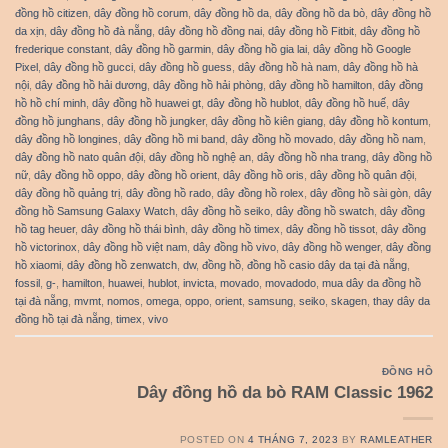
đồng hồ citizen
,
dây đồng hồ corum
,
dây đồng hồ da
,
dây đồng hồ da bò
,
dây đồng hồ
da xịn
,
dây đồng hồ đà nẵng
,
dây đồng hồ đồng nai
,
dây đồng hồ Fitbit
,
dây đồng hồ
frederique constant
,
dây đồng hồ garmin
,
dây đồng hồ gia lai
,
dây đồng hồ Google
Pixel
,
dây đồng hồ gucci
,
dây đồng hồ guess
,
dây đồng hồ hà nam
,
dây đồng hồ hà
nội
,
dây đồng hồ hải dương
,
dây đồng hồ hải phòng
,
dây đồng hồ hamilton
,
dây đồng
hồ hồ chí minh
,
dây đồng hồ huawei gt
,
dây đồng hồ hublot
,
dây đồng hồ huế
,
dây
đồng hồ junghans
,
dây đồng hồ jungker
,
dây đồng hồ kiên giang
,
dây đồng hồ kontum
,
dây đồng hồ longines
,
dây đồng hồ mi band
,
dây đồng hồ movado
,
dây đồng hồ nam
,
dây đồng hồ nato quân đội
,
dây đồng hồ nghệ an
,
dây đồng hồ nha trang
,
dây đồng hồ
nữ
,
dây đồng hồ oppo
,
dây đồng hồ orient
,
dây đồng hồ oris
,
dây đồng hồ quân đội
,
dây đồng hồ quảng trị
,
dây đồng hồ rado
,
dây đồng hồ rolex
,
dây đồng hồ sài gòn
,
dây
đồng hồ Samsung Galaxy Watch
,
dây đồng hồ seiko
,
dây đồng hồ swatch
,
dây đồng
hồ tag heuer
,
dây đồng hồ thái bình
,
dây đồng hồ timex
,
dây đồng hồ tissot
,
dây đồng
hồ victorinox
,
dây đồng hồ việt nam
,
dây đồng hồ vivo
,
dây đồng hồ wenger
,
dây đồng
hồ xiaomi
,
dây đồng hồ zenwatch
,
dw
,
đồng hồ
,
đồng hồ casio dây da tại đà nẵng
,
fossil
,
g-
,
hamilton
,
huawei
,
hublot
,
invicta
,
movado
,
movadodo
,
mua dây da đồng hồ
tại đà nẵng
,
mvmt
,
nomos
,
omega
,
oppo
,
orient
,
samsung
,
seiko
,
skagen
,
thay dây da
đồng hồ tại đà nẵng
,
timex
,
vivo
ĐỒNG HỒ
Dây đồng hồ da bò RAM Classic 1962
POSTED ON
4 THÁNG 7, 2023
BY
RAMLEATHER