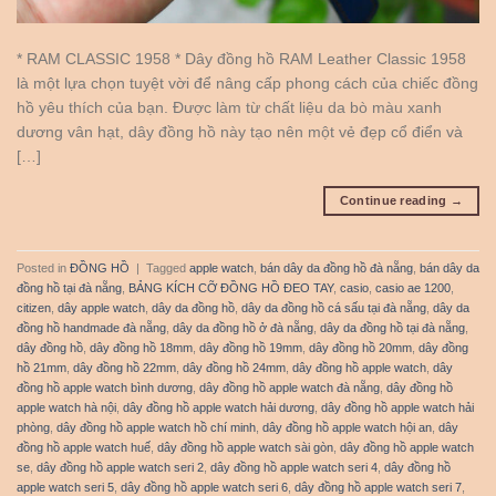
* RAM CLASSIC 1958 * Dây đồng hồ RAM Leather Classic 1958
là một lựa chọn tuyệt vời để nâng cấp phong cách của chiếc đồng
hồ yêu thích của bạn. Được làm từ chất liệu da bò màu xanh
dương vân hạt, dây đồng hồ này tạo nên một vẻ đẹp cổ điển và
[…]
Continue reading
→
Posted in
ĐỒNG HỒ
|
Tagged
apple watch
,
bán dây da đồng hồ đà nẵng
,
bán dây da
đồng hồ tại đà nẵng
,
BẢNG KÍCH CỠ ĐỒNG HỒ ĐEO TAY
,
casio
,
casio ae 1200
,
citizen
,
dây apple watch
,
dây da đồng hồ
,
dây da đồng hồ cá sấu tại đà nẵng
,
dây da
đồng hồ handmade đà nẵng
,
dây da đồng hồ ở đà nẵng
,
dây da đồng hồ tại đà nẵng
,
dây đồng hồ
,
dây đồng hồ 18mm
,
dây đồng hồ 19mm
,
dây đồng hồ 20mm
,
dây đồng
hồ 21mm
,
dây đồng hồ 22mm
,
dây đồng hồ 24mm
,
dây đồng hồ apple watch
,
dây
đồng hồ apple watch bình dương
,
dây đồng hồ apple watch đà nẵng
,
dây đồng hồ
apple watch hà nội
,
dây đồng hồ apple watch hải dương
,
dây đồng hồ apple watch hải
phòng
,
dây đồng hồ apple watch hồ chí minh
,
dây đồng hồ apple watch hội an
,
dây
đồng hồ apple watch huế
,
dây đồng hồ apple watch sài gòn
,
dây đồng hồ apple watch
se
,
dây đồng hồ apple watch seri 2
,
dây đồng hồ apple watch seri 4
,
dây đồng hồ
apple watch seri 5
,
dây đồng hồ apple watch seri 6
,
dây đồng hồ apple watch seri 7
,