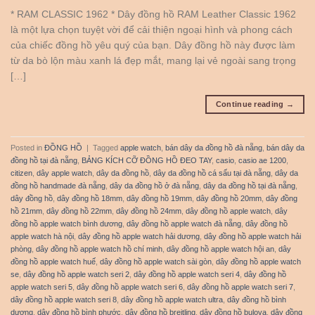
* RAM CLASSIC 1962 * Dây đồng hồ RAM Leather Classic 1962
là một lựa chọn tuyệt vời để cải thiện ngoại hình và phong cách
của chiếc đồng hồ yêu quý của bạn. Dây đồng hồ này được làm
từ da bò lộn màu xanh lá đẹp mắt, mang lại vẻ ngoài sang trọng
[…]
Continue reading
→
Posted in
ĐỒNG HỒ
|
Tagged
apple watch
,
bán dây da đồng hồ đà nẵng
,
bán dây da
đồng hồ tại đà nẵng
,
BẢNG KÍCH CỠ ĐỒNG HỒ ĐEO TAY
,
casio
,
casio ae 1200
,
citizen
,
dây apple watch
,
dây da đồng hồ
,
dây da đồng hồ cá sấu tại đà nẵng
,
dây da
đồng hồ handmade đà nẵng
,
dây da đồng hồ ở đà nẵng
,
dây da đồng hồ tại đà nẵng
,
dây đồng hồ
,
dây đồng hồ 18mm
,
dây đồng hồ 19mm
,
dây đồng hồ 20mm
,
dây đồng
hồ 21mm
,
dây đồng hồ 22mm
,
dây đồng hồ 24mm
,
dây đồng hồ apple watch
,
dây
đồng hồ apple watch bình dương
,
dây đồng hồ apple watch đà nẵng
,
dây đồng hồ
apple watch hà nội
,
dây đồng hồ apple watch hải dương
,
dây đồng hồ apple watch hải
phòng
,
dây đồng hồ apple watch hồ chí minh
,
dây đồng hồ apple watch hội an
,
dây
đồng hồ apple watch huế
,
dây đồng hồ apple watch sài gòn
,
dây đồng hồ apple watch
se
,
dây đồng hồ apple watch seri 2
,
dây đồng hồ apple watch seri 4
,
dây đồng hồ
apple watch seri 5
,
dây đồng hồ apple watch seri 6
,
dây đồng hồ apple watch seri 7
,
dây đồng hồ apple watch seri 8
,
dây đồng hồ apple watch ultra
,
dây đồng hồ bình
dương
,
dây đồng hồ bình phước
,
dây đồng hồ breitling
,
dây đồng hồ bulova
,
dây đồng