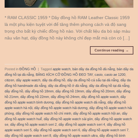
* RAM CLASSIC 1959 * Dây đồng hồ RAM Leather Classic 1959
là một phụ kiện tuyệt vời để tăng thêm phong cách và độ sang
trọng cho bất kỳ chiếc đồng hồ nào. Với chất liệu da bò sáp màu
nâu vân hạt, dây đồng hồ này không chỉ đẹp mắt mà còn có […]
Continue reading
→
Posted in
ĐỒNG HỒ
|
Tagged
apple watch
,
bán dây da đồng hồ đà nẵng
,
bán dây da
đồng hồ tại đà nẵng
,
BẢNG KÍCH CỠ ĐỒNG HỒ ĐEO TAY
,
casio
,
casio ae 1200
,
citizen
,
dây apple watch
,
dây da đồng hồ
,
dây da đồng hồ cá sấu tại đà nẵng
,
dây da
đồng hồ handmade đà nẵng
,
dây da đồng hồ ở đà nẵng
,
dây da đồng hồ tại đà nẵng
,
dây đồng hồ
,
dây đồng hồ 18mm
,
dây đồng hồ 19mm
,
dây đồng hồ 20mm
,
dây đồng
hồ 21mm
,
dây đồng hồ 22mm
,
dây đồng hồ 24mm
,
dây đồng hồ apple watch
,
dây
đồng hồ apple watch bình dương
,
dây đồng hồ apple watch đà nẵng
,
dây đồng hồ
apple watch hà nội
,
dây đồng hồ apple watch hải dương
,
dây đồng hồ apple watch hải
phòng
,
dây đồng hồ apple watch hồ chí minh
,
dây đồng hồ apple watch hội an
,
dây
đồng hồ apple watch huế
,
dây đồng hồ apple watch sài gòn
,
dây đồng hồ apple watch
se
,
dây đồng hồ apple watch seri 2
,
dây đồng hồ apple watch seri 4
,
dây đồng hồ
apple watch seri 5
,
dây đồng hồ apple watch seri 6
,
dây đồng hồ apple watch seri 7
,
dây đồng hồ apple watch seri 8
,
dây đồng hồ apple watch ultra
,
dây đồng hồ bình