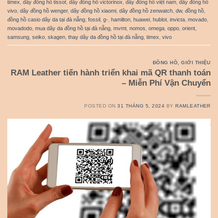
timex
,
dây đồng hồ tissot
,
dây đồng hồ victorinox
,
dây đồng hồ việt nam
,
dây đồng hồ
vivo
,
dây đồng hồ wenger
,
dây đồng hồ xiaomi
,
dây đồng hồ zenwatch
,
dw
,
đồng hồ
,
đồng hồ casio dây da tại đà nẵng
,
fossil
,
g-
,
hamilton
,
huawei
,
hublot
,
invicta
,
movado
,
movadodo
,
mua dây da đồng hồ tại đà nẵng
,
mvmt
,
nomos
,
omega
,
oppo
,
orient
,
samsung
,
seiko
,
skagen
,
thay dây da đồng hồ tại đà nẵng
,
timex
,
vivo
ĐỒNG HỒ
,
GIỚI THIỆU
RAM Leather tiến hành triển khai mã QR thanh toán
– Miễn Phí Vận Chuyển
POSTED ON
31 THÁNG 5, 2024
BY
RAMLEATHER