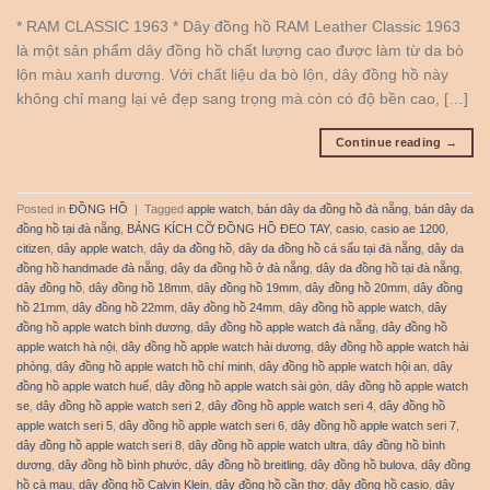
* RAM CLASSIC 1963 * Dây đồng hồ RAM Leather Classic 1963
là một sản phẩm dây đồng hồ chất lượng cao được làm từ da bò
lộn màu xanh dương. Với chất liệu da bò lộn, dây đồng hồ này
không chỉ mang lại vẻ đẹp sang trọng mà còn có độ bền cao, […]
Continue reading
→
Posted in
ĐỒNG HỒ
|
Tagged
apple watch
,
bán dây da đồng hồ đà nẵng
,
bán dây da
đồng hồ tại đà nẵng
,
BẢNG KÍCH CỠ ĐỒNG HỒ ĐEO TAY
,
casio
,
casio ae 1200
,
citizen
,
dây apple watch
,
dây da đồng hồ
,
dây da đồng hồ cá sấu tại đà nẵng
,
dây da
đồng hồ handmade đà nẵng
,
dây da đồng hồ ở đà nẵng
,
dây da đồng hồ tại đà nẵng
,
dây đồng hồ
,
dây đồng hồ 18mm
,
dây đồng hồ 19mm
,
dây đồng hồ 20mm
,
dây đồng
hồ 21mm
,
dây đồng hồ 22mm
,
dây đồng hồ 24mm
,
dây đồng hồ apple watch
,
dây
đồng hồ apple watch bình dương
,
dây đồng hồ apple watch đà nẵng
,
dây đồng hồ
apple watch hà nội
,
dây đồng hồ apple watch hải dương
,
dây đồng hồ apple watch hải
phòng
,
dây đồng hồ apple watch hồ chí minh
,
dây đồng hồ apple watch hội an
,
dây
đồng hồ apple watch huế
,
dây đồng hồ apple watch sài gòn
,
dây đồng hồ apple watch
se
,
dây đồng hồ apple watch seri 2
,
dây đồng hồ apple watch seri 4
,
dây đồng hồ
apple watch seri 5
,
dây đồng hồ apple watch seri 6
,
dây đồng hồ apple watch seri 7
,
dây đồng hồ apple watch seri 8
,
dây đồng hồ apple watch ultra
,
dây đồng hồ bình
dương
,
dây đồng hồ bình phước
,
dây đồng hồ breitling
,
dây đồng hồ bulova
,
dây đồng
hồ cà mau
,
dây đồng hồ Calvin Klein
,
dây đồng hồ cần thơ
,
dây đồng hồ casio
,
dây