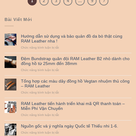
1
2
3
4
…
9
Bài Viết Mới
Hướng dẫn sử dụng và bảo quản đồ da bò thật cùng
RAM Leather nha !
ở
Chức năng bình luận bị tắt
Hướng
dẫn
Đệm Bundstrap quân đội RAM Leather B2 nhỏ dành cho
sử
đồng hồ từ 25mm đến 38mm
dụng
ở
Chức năng bình luận bị tắt
và
Đệm
bảo
Bundstrap
quản
Tổng hợp các màu dây đồng hồ Vegtan nhuộm thủ công
quân
đồ
– RAM Leather
đội
da
ở
Chức năng bình luận bị tắt
RAM
bò
Tổng
Leather
thật
hợp
B2
cùng
RAM Leather tiến hành triển khai mã QR thanh toán –
các
nhỏ
RAM
Miễn Phí Vận Chuyển
màu
dành
Leather
ở
Chức năng bình luận bị tắt
dây
cho
nha
RAM
đồng
đồng
!
Leather
hồ
hồ
Nguồn gốc và ý nghĩa ngày Quốc tế Thiếu nhi 1-6.
tiến
Vegtan
từ
ở
Chức năng bình luận bị tắt
hành
nhuộm
25mm