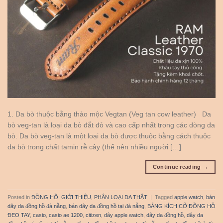
1. Da bò thuộc bằng thảo mộc Vegtan (Veg tan cow leather) Da
bò veg-tan là loại da bò đắt đỏ và cao cấp nhất trong các dòng da
bò. Da bò veg-tan là một loại da bò được thuộc bằng cách thuộc
da bò trong chất tamin rễ cây (thế nên nhiều người […]
Continue reading
→
Posted in
ĐỒNG HỒ
,
GIỚI THIỆU
,
PHÂN LOẠI DA THẬT
|
Tagged
apple watch
,
bán
dây da đồng hồ đà nẵng
,
bán dây da đồng hồ tại đà nẵng
,
BẢNG KÍCH CỠ ĐỒNG HỒ
ĐEO TAY
,
casio
,
casio ae 1200
,
citizen
,
dây apple watch
,
dây da đồng hồ
,
dây da