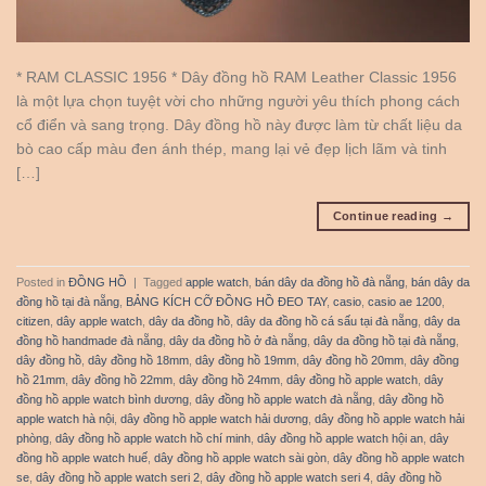
* RAM CLASSIC 1956 * Dây đồng hồ RAM Leather Classic 1956
là một lựa chọn tuyệt vời cho những người yêu thích phong cách
cổ điển và sang trọng. Dây đồng hồ này được làm từ chất liệu da
bò cao cấp màu đen ánh thép, mang lại vẻ đẹp lịch lãm và tinh
[…]
Continue reading
→
Posted in
ĐỒNG HỒ
|
Tagged
apple watch
,
bán dây da đồng hồ đà nẵng
,
bán dây da
đồng hồ tại đà nẵng
,
BẢNG KÍCH CỠ ĐỒNG HỒ ĐEO TAY
,
casio
,
casio ae 1200
,
citizen
,
dây apple watch
,
dây da đồng hồ
,
dây da đồng hồ cá sấu tại đà nẵng
,
dây da
đồng hồ handmade đà nẵng
,
dây da đồng hồ ở đà nẵng
,
dây da đồng hồ tại đà nẵng
,
dây đồng hồ
,
dây đồng hồ 18mm
,
dây đồng hồ 19mm
,
dây đồng hồ 20mm
,
dây đồng
hồ 21mm
,
dây đồng hồ 22mm
,
dây đồng hồ 24mm
,
dây đồng hồ apple watch
,
dây
đồng hồ apple watch bình dương
,
dây đồng hồ apple watch đà nẵng
,
dây đồng hồ
apple watch hà nội
,
dây đồng hồ apple watch hải dương
,
dây đồng hồ apple watch hải
phòng
,
dây đồng hồ apple watch hồ chí minh
,
dây đồng hồ apple watch hội an
,
dây
đồng hồ apple watch huế
,
dây đồng hồ apple watch sài gòn
,
dây đồng hồ apple watch
se
,
dây đồng hồ apple watch seri 2
,
dây đồng hồ apple watch seri 4
,
dây đồng hồ