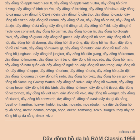
dây đồng hồ apple watch seri 8
,
dây đồng hồ apple watch ultra
,
dây đồng hồ bình
dương
,
dây đồng hồ bình phước
,
dây đồng hồ breitling
,
dây đồng hồ bulova
,
dây đồng
hồ cà mau
,
dây đồng hồ Calvin Klein
,
dây đồng hồ cần thơ
,
dây đồng hồ casio
,
dây
đồng hồ citizen
,
dây đồng hồ corum
,
dây đồng hồ da
,
dây đồng hồ da bò
,
dây đồng hồ
da xịn
,
dây đồng hồ đà nẵng
,
dây đồng hồ đồng nai
,
dây đồng hồ Fitbit
,
dây đồng hồ
frederique constant
,
dây đồng hồ garmin
,
dây đồng hồ gia lai
,
dây đồng hồ Google
Pixel
,
dây đồng hồ gucci
,
dây đồng hồ guess
,
dây đồng hồ hà nam
,
dây đồng hồ hà
nội
,
dây đồng hồ hải dương
,
dây đồng hồ hải phòng
,
dây đồng hồ hamilton
,
dây đồng
hồ hồ chí minh
,
dây đồng hồ huawei gt
,
dây đồng hồ hublot
,
dây đồng hồ huế
,
dây
đồng hồ junghans
,
dây đồng hồ jungker
,
dây đồng hồ kiên giang
,
dây đồng hồ kontum
,
dây đồng hồ longines
,
dây đồng hồ mi band
,
dây đồng hồ movado
,
dây đồng hồ nam
,
dây đồng hồ nato quân đội
,
dây đồng hồ nghệ an
,
dây đồng hồ nha trang
,
dây đồng hồ
nữ
,
dây đồng hồ oppo
,
dây đồng hồ orient
,
dây đồng hồ oris
,
dây đồng hồ quân đội
,
dây đồng hồ quảng trị
,
dây đồng hồ rado
,
dây đồng hồ rolex
,
dây đồng hồ sài gòn
,
dây
đồng hồ Samsung Galaxy Watch
,
dây đồng hồ seiko
,
dây đồng hồ swatch
,
dây đồng
hồ tag heuer
,
dây đồng hồ thái bình
,
dây đồng hồ timex
,
dây đồng hồ tissot
,
dây đồng
hồ victorinox
,
dây đồng hồ việt nam
,
dây đồng hồ vivo
,
dây đồng hồ wenger
,
dây đồng
hồ xiaomi
,
dây đồng hồ zenwatch
,
dw
,
đồng hồ
,
đồng hồ casio dây da tại đà nẵng
,
fossil
,
g-
,
hamilton
,
huawei
,
hublot
,
invicta
,
movado
,
movadodo
,
mua dây da đồng hồ
tại đà nẵng
,
mvmt
,
nomos
,
omega
,
oppo
,
orient
,
samsung
,
seiko
,
skagen
,
thay dây da
đồng hồ tại đà nẵng
,
timex
,
vivo
ĐỒNG HỒ
Dây đồng hồ da bò RAM Classic 1956