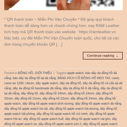
* QR thanh toán – Miễn Phí Vận Chuyển * Để giúp quý khách
thanh toán dễ dàng hơn và nhanh chóng hơn, nay RAM Leather
tích hợp mã QR thanh toán vào website : https://ramleather.vn
Đặc biệt, ưu đãi Miễn Phí Vận Chuyển toàn quốc, cho tất cả các
đơn hàng chuyển khoản QR […]
Continue reading
→
Posted in
ĐỒNG HỒ
,
GIỚI THIỆU
|
Tagged
apple watch
,
bán dây da đồng hồ đà
nẵng
,
bán dây da đồng hồ tại đà nẵng
,
BẢNG KÍCH CỠ ĐỒNG HỒ ĐEO TAY
,
casio
,
casio ae 1200
,
citizen
,
dây apple watch
,
dây da đồng hồ
,
dây da đồng hồ cá sấu tại đà
nẵng
,
dây da đồng hồ handmade đà nẵng
,
dây da đồng hồ ở đà nẵng
,
dây da đồng hồ
tại đà nẵng
,
dây đồng hồ
,
dây đồng hồ 18mm
,
dây đồng hồ 19mm
,
dây đồng hồ
20mm
,
dây đồng hồ 21mm
,
dây đồng hồ 22mm
,
dây đồng hồ 24mm
,
dây đồng hồ
apple watch
,
dây đồng hồ apple watch bình dương
,
dây đồng hồ apple watch đà nẵng
,
dây đồng hồ apple watch hà nội
,
dây đồng hồ apple watch hải dương
,
dây đồng hồ
apple watch hải phòng
,
dây đồng hồ apple watch hồ chí minh
,
dây đồng hồ apple
watch hội an
,
dây đồng hồ apple watch huế
,
dây đồng hồ apple watch sài gòn
,
dây
đồng hồ apple watch se
,
dây đồng hồ apple watch seri 2
,
dây đồng hồ apple watch