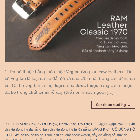
1. Da bò thuộc bằng thảo mộc Vegtan (Veg tan cow leather) Da
bò veg-tan là loại da bò đắt đỏ và cao cấp nhất trong các dòng da
bò. Da bò veg-tan là một loại da bò được thuộc bằng cách thuộc
da bò trong chất tamin rễ cây (thế nên nhiều người […]
Continue reading
→
Posted in
ĐỒNG HỒ
,
GIỚI THIỆU
,
PHÂN LOẠI DA THẬT
|
Tagged
apple watch
,
bán
dây da đồng hồ đà nẵng
,
bán dây da đồng hồ tại đà nẵng
,
BẢNG KÍCH CỠ ĐỒNG HỒ
ĐEO TAY
,
casio
,
casio ae 1200
,
citizen
,
dây apple watch
,
dây da đồng hồ
,
dây da