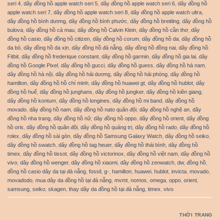
seri 4
,
dây đồng hồ apple watch seri 5
,
dây đồng hồ apple watch seri 6
,
dây đồng hồ
apple watch seri 7
,
dây đồng hồ apple watch seri 8
,
dây đồng hồ apple watch ultra
,
dây đồng hồ bình dương
,
dây đồng hồ bình phước
,
dây đồng hồ breitling
,
dây đồng hồ
bulova
,
dây đồng hồ cà mau
,
dây đồng hồ Calvin Klein
,
dây đồng hồ cần thơ
,
dây
đồng hồ casio
,
dây đồng hồ citizen
,
dây đồng hồ corum
,
dây đồng hồ da
,
dây đồng hồ
da bò
,
dây đồng hồ da xịn
,
dây đồng hồ đà nẵng
,
dây đồng hồ đồng nai
,
dây đồng hồ
Fitbit
,
dây đồng hồ frederique constant
,
dây đồng hồ garmin
,
dây đồng hồ gia lai
,
dây
đồng hồ Google Pixel
,
dây đồng hồ gucci
,
dây đồng hồ guess
,
dây đồng hồ hà nam
,
dây đồng hồ hà nội
,
dây đồng hồ hải dương
,
dây đồng hồ hải phòng
,
dây đồng hồ
hamilton
,
dây đồng hồ hồ chí minh
,
dây đồng hồ huawei gt
,
dây đồng hồ hublot
,
dây
đồng hồ huế
,
dây đồng hồ junghans
,
dây đồng hồ jungker
,
dây đồng hồ kiên giang
,
dây đồng hồ kontum
,
dây đồng hồ longines
,
dây đồng hồ mi band
,
dây đồng hồ
movado
,
dây đồng hồ nam
,
dây đồng hồ nato quân đội
,
dây đồng hồ nghệ an
,
dây
đồng hồ nha trang
,
dây đồng hồ nữ
,
dây đồng hồ oppo
,
dây đồng hồ orient
,
dây đồng
hồ oris
,
dây đồng hồ quân đội
,
dây đồng hồ quảng trị
,
dây đồng hồ rado
,
dây đồng hồ
rolex
,
dây đồng hồ sài gòn
,
dây đồng hồ Samsung Galaxy Watch
,
dây đồng hồ seiko
,
dây đồng hồ swatch
,
dây đồng hồ tag heuer
,
dây đồng hồ thái bình
,
dây đồng hồ
timex
,
dây đồng hồ tissot
,
dây đồng hồ victorinox
,
dây đồng hồ việt nam
,
dây đồng hồ
vivo
,
dây đồng hồ wenger
,
dây đồng hồ xiaomi
,
dây đồng hồ zenwatch
,
dw
,
đồng hồ
,
đồng hồ casio dây da tại đà nẵng
,
fossil
,
g-
,
hamilton
,
huawei
,
hublot
,
invicta
,
movado
,
movadodo
,
mua dây da đồng hồ tại đà nẵng
,
mvmt
,
nomos
,
omega
,
oppo
,
orient
,
samsung
,
seiko
,
skagen
,
thay dây da đồng hồ tại đà nẵng
,
timex
,
vivo
THỜI TRANG