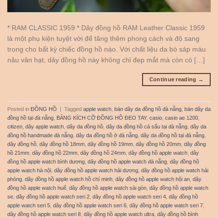
* RAM CLASSIC 1959 * Dây đồng hồ RAM Leather Classic 1959
là một phụ kiện tuyệt vời để tăng thêm phong cách và độ sang
trọng cho bất kỳ chiếc đồng hồ nào. Với chất liệu da bò sáp màu
nâu vân hạt, dây đồng hồ này không chỉ đẹp mắt mà còn có […]
Continue reading
→
Posted in
ĐỒNG HỒ
|
Tagged
apple watch
,
bán dây da đồng hồ đà nẵng
,
bán dây da
đồng hồ tại đà nẵng
,
BẢNG KÍCH CỠ ĐỒNG HỒ ĐEO TAY
,
casio
,
casio ae 1200
,
citizen
,
dây apple watch
,
dây da đồng hồ
,
dây da đồng hồ cá sấu tại đà nẵng
,
dây da
đồng hồ handmade đà nẵng
,
dây da đồng hồ ở đà nẵng
,
dây da đồng hồ tại đà nẵng
,
dây đồng hồ
,
dây đồng hồ 18mm
,
dây đồng hồ 19mm
,
dây đồng hồ 20mm
,
dây đồng
hồ 21mm
,
dây đồng hồ 22mm
,
dây đồng hồ 24mm
,
dây đồng hồ apple watch
,
dây
đồng hồ apple watch bình dương
,
dây đồng hồ apple watch đà nẵng
,
dây đồng hồ
apple watch hà nội
,
dây đồng hồ apple watch hải dương
,
dây đồng hồ apple watch hải
phòng
,
dây đồng hồ apple watch hồ chí minh
,
dây đồng hồ apple watch hội an
,
dây
đồng hồ apple watch huế
,
dây đồng hồ apple watch sài gòn
,
dây đồng hồ apple watch
se
,
dây đồng hồ apple watch seri 2
,
dây đồng hồ apple watch seri 4
,
dây đồng hồ
apple watch seri 5
,
dây đồng hồ apple watch seri 6
,
dây đồng hồ apple watch seri 7
,
dây đồng hồ apple watch seri 8
,
dây đồng hồ apple watch ultra
,
dây đồng hồ bình