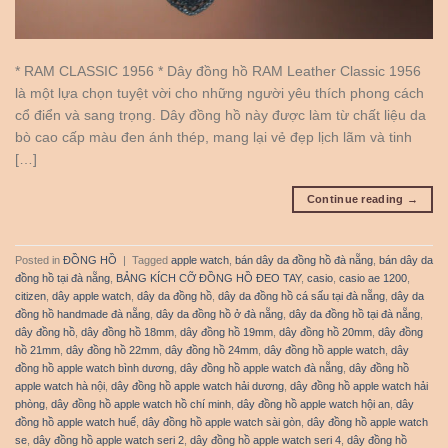
* RAM CLASSIC 1956 * Dây đồng hồ RAM Leather Classic 1956
là một lựa chọn tuyệt vời cho những người yêu thích phong cách
cổ điển và sang trọng. Dây đồng hồ này được làm từ chất liệu da
bò cao cấp màu đen ánh thép, mang lại vẻ đẹp lịch lãm và tinh
[…]
Continue reading
→
Posted in
ĐỒNG HỒ
|
Tagged
apple watch
,
bán dây da đồng hồ đà nẵng
,
bán dây da
đồng hồ tại đà nẵng
,
BẢNG KÍCH CỠ ĐỒNG HỒ ĐEO TAY
,
casio
,
casio ae 1200
,
citizen
,
dây apple watch
,
dây da đồng hồ
,
dây da đồng hồ cá sấu tại đà nẵng
,
dây da
đồng hồ handmade đà nẵng
,
dây da đồng hồ ở đà nẵng
,
dây da đồng hồ tại đà nẵng
,
dây đồng hồ
,
dây đồng hồ 18mm
,
dây đồng hồ 19mm
,
dây đồng hồ 20mm
,
dây đồng
hồ 21mm
,
dây đồng hồ 22mm
,
dây đồng hồ 24mm
,
dây đồng hồ apple watch
,
dây
đồng hồ apple watch bình dương
,
dây đồng hồ apple watch đà nẵng
,
dây đồng hồ
apple watch hà nội
,
dây đồng hồ apple watch hải dương
,
dây đồng hồ apple watch hải
phòng
,
dây đồng hồ apple watch hồ chí minh
,
dây đồng hồ apple watch hội an
,
dây
đồng hồ apple watch huế
,
dây đồng hồ apple watch sài gòn
,
dây đồng hồ apple watch
se
,
dây đồng hồ apple watch seri 2
,
dây đồng hồ apple watch seri 4
,
dây đồng hồ