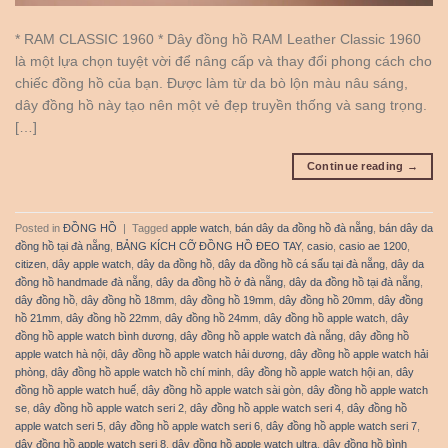
* RAM CLASSIC 1960 * Dây đồng hồ RAM Leather Classic 1960
là một lựa chọn tuyệt vời để nâng cấp và thay đổi phong cách cho
chiếc đồng hồ của bạn. Được làm từ da bò lộn màu nâu sáng,
dây đồng hồ này tạo nên một vẻ đẹp truyền thống và sang trọng.
[…]
Continue reading
→
Posted in
ĐỒNG HỒ
|
Tagged
apple watch
,
bán dây da đồng hồ đà nẵng
,
bán dây da
đồng hồ tại đà nẵng
,
BẢNG KÍCH CỠ ĐỒNG HỒ ĐEO TAY
,
casio
,
casio ae 1200
,
citizen
,
dây apple watch
,
dây da đồng hồ
,
dây da đồng hồ cá sấu tại đà nẵng
,
dây da
đồng hồ handmade đà nẵng
,
dây da đồng hồ ở đà nẵng
,
dây da đồng hồ tại đà nẵng
,
dây đồng hồ
,
dây đồng hồ 18mm
,
dây đồng hồ 19mm
,
dây đồng hồ 20mm
,
dây đồng
hồ 21mm
,
dây đồng hồ 22mm
,
dây đồng hồ 24mm
,
dây đồng hồ apple watch
,
dây
đồng hồ apple watch bình dương
,
dây đồng hồ apple watch đà nẵng
,
dây đồng hồ
apple watch hà nội
,
dây đồng hồ apple watch hải dương
,
dây đồng hồ apple watch hải
phòng
,
dây đồng hồ apple watch hồ chí minh
,
dây đồng hồ apple watch hội an
,
dây
đồng hồ apple watch huế
,
dây đồng hồ apple watch sài gòn
,
dây đồng hồ apple watch
se
,
dây đồng hồ apple watch seri 2
,
dây đồng hồ apple watch seri 4
,
dây đồng hồ
apple watch seri 5
,
dây đồng hồ apple watch seri 6
,
dây đồng hồ apple watch seri 7
,
dây đồng hồ apple watch seri 8
,
dây đồng hồ apple watch ultra
,
dây đồng hồ bình