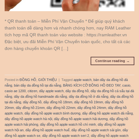
* QR thanh toán – Miễn Phí Vận Chuyển * Để giúp quý khách
thanh toán dễ dàng hơn và nhanh chóng hơn, nay RAM Leather
tích hợp mã QR thanh toán vào website : https://ramleather.vn
Đặc biệt, ưu đãi Miễn Phí Vận Chuyển toàn quốc, cho tất cả các
đơn hàng chuyển khoản QR […]
Continue reading
→
Posted in
ĐỒNG HỒ
,
GIỚI THIỆU
|
Tagged
apple watch
,
bán dây da đồng hồ đà
nẵng
,
bán dây da đồng hồ tại đà nẵng
,
BẢNG KÍCH CỠ ĐỒNG HỒ ĐEO TAY
,
casio
,
casio ae 1200
,
citizen
,
dây apple watch
,
dây da đồng hồ
,
dây da đồng hồ cá sấu tại đà
nẵng
,
dây da đồng hồ handmade đà nẵng
,
dây da đồng hồ ở đà nẵng
,
dây da đồng hồ
tại đà nẵng
,
dây đồng hồ
,
dây đồng hồ 18mm
,
dây đồng hồ 19mm
,
dây đồng hồ
20mm
,
dây đồng hồ 21mm
,
dây đồng hồ 22mm
,
dây đồng hồ 24mm
,
dây đồng hồ
apple watch
,
dây đồng hồ apple watch bình dương
,
dây đồng hồ apple watch đà nẵng
,
dây đồng hồ apple watch hà nội
,
dây đồng hồ apple watch hải dương
,
dây đồng hồ
apple watch hải phòng
,
dây đồng hồ apple watch hồ chí minh
,
dây đồng hồ apple
watch hội an
,
dây đồng hồ apple watch huế
,
dây đồng hồ apple watch sài gòn
,
dây
đồng hồ apple watch se
,
dây đồng hồ apple watch seri 2
,
dây đồng hồ apple watch