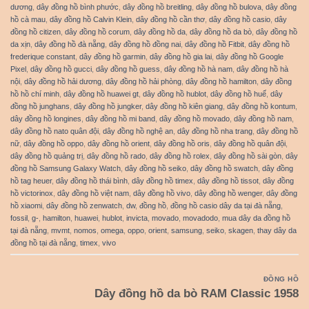
dương
,
dây đồng hồ bình phước
,
dây đồng hồ breitling
,
dây đồng hồ bulova
,
dây đồng
hồ cà mau
,
dây đồng hồ Calvin Klein
,
dây đồng hồ cần thơ
,
dây đồng hồ casio
,
dây
đồng hồ citizen
,
dây đồng hồ corum
,
dây đồng hồ da
,
dây đồng hồ da bò
,
dây đồng hồ
da xịn
,
dây đồng hồ đà nẵng
,
dây đồng hồ đồng nai
,
dây đồng hồ Fitbit
,
dây đồng hồ
frederique constant
,
dây đồng hồ garmin
,
dây đồng hồ gia lai
,
dây đồng hồ Google
Pixel
,
dây đồng hồ gucci
,
dây đồng hồ guess
,
dây đồng hồ hà nam
,
dây đồng hồ hà
nội
,
dây đồng hồ hải dương
,
dây đồng hồ hải phòng
,
dây đồng hồ hamilton
,
dây đồng
hồ hồ chí minh
,
dây đồng hồ huawei gt
,
dây đồng hồ hublot
,
dây đồng hồ huế
,
dây
đồng hồ junghans
,
dây đồng hồ jungker
,
dây đồng hồ kiên giang
,
dây đồng hồ kontum
,
dây đồng hồ longines
,
dây đồng hồ mi band
,
dây đồng hồ movado
,
dây đồng hồ nam
,
dây đồng hồ nato quân đội
,
dây đồng hồ nghệ an
,
dây đồng hồ nha trang
,
dây đồng hồ
nữ
,
dây đồng hồ oppo
,
dây đồng hồ orient
,
dây đồng hồ oris
,
dây đồng hồ quân đội
,
dây đồng hồ quảng trị
,
dây đồng hồ rado
,
dây đồng hồ rolex
,
dây đồng hồ sài gòn
,
dây
đồng hồ Samsung Galaxy Watch
,
dây đồng hồ seiko
,
dây đồng hồ swatch
,
dây đồng
hồ tag heuer
,
dây đồng hồ thái bình
,
dây đồng hồ timex
,
dây đồng hồ tissot
,
dây đồng
hồ victorinox
,
dây đồng hồ việt nam
,
dây đồng hồ vivo
,
dây đồng hồ wenger
,
dây đồng
hồ xiaomi
,
dây đồng hồ zenwatch
,
dw
,
đồng hồ
,
đồng hồ casio dây da tại đà nẵng
,
fossil
,
g-
,
hamilton
,
huawei
,
hublot
,
invicta
,
movado
,
movadodo
,
mua dây da đồng hồ
tại đà nẵng
,
mvmt
,
nomos
,
omega
,
oppo
,
orient
,
samsung
,
seiko
,
skagen
,
thay dây da
đồng hồ tại đà nẵng
,
timex
,
vivo
ĐỒNG HỒ
Dây đồng hồ da bò RAM Classic 1958