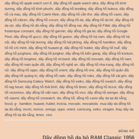
dây đồng hồ apple watch seri 8
,
dây đồng hồ apple watch ultra
,
dây đồng hồ bình
dương
,
dây đồng hồ bình phước
,
dây đồng hồ breitling
,
dây đồng hồ bulova
,
dây đồng
hồ cà mau
,
dây đồng hồ Calvin Klein
,
dây đồng hồ cần thơ
,
dây đồng hồ casio
,
dây
đồng hồ citizen
,
dây đồng hồ corum
,
dây đồng hồ da
,
dây đồng hồ da bò
,
dây đồng hồ
da xịn
,
dây đồng hồ đà nẵng
,
dây đồng hồ đồng nai
,
dây đồng hồ Fitbit
,
dây đồng hồ
frederique constant
,
dây đồng hồ garmin
,
dây đồng hồ gia lai
,
dây đồng hồ Google
Pixel
,
dây đồng hồ gucci
,
dây đồng hồ guess
,
dây đồng hồ hà nam
,
dây đồng hồ hà
nội
,
dây đồng hồ hải dương
,
dây đồng hồ hải phòng
,
dây đồng hồ hamilton
,
dây đồng
hồ hồ chí minh
,
dây đồng hồ huawei gt
,
dây đồng hồ hublot
,
dây đồng hồ huế
,
dây
đồng hồ junghans
,
dây đồng hồ jungker
,
dây đồng hồ kiên giang
,
dây đồng hồ kontum
,
dây đồng hồ longines
,
dây đồng hồ mi band
,
dây đồng hồ movado
,
dây đồng hồ nam
,
dây đồng hồ nato quân đội
,
dây đồng hồ nghệ an
,
dây đồng hồ nha trang
,
dây đồng hồ
nữ
,
dây đồng hồ oppo
,
dây đồng hồ orient
,
dây đồng hồ oris
,
dây đồng hồ quân đội
,
dây đồng hồ quảng trị
,
dây đồng hồ rado
,
dây đồng hồ rolex
,
dây đồng hồ sài gòn
,
dây
đồng hồ Samsung Galaxy Watch
,
dây đồng hồ seiko
,
dây đồng hồ swatch
,
dây đồng
hồ tag heuer
,
dây đồng hồ thái bình
,
dây đồng hồ timex
,
dây đồng hồ tissot
,
dây đồng
hồ victorinox
,
dây đồng hồ việt nam
,
dây đồng hồ vivo
,
dây đồng hồ wenger
,
dây đồng
hồ xiaomi
,
dây đồng hồ zenwatch
,
dw
,
đồng hồ
,
đồng hồ casio dây da tại đà nẵng
,
fossil
,
g-
,
hamilton
,
huawei
,
hublot
,
invicta
,
movado
,
movadodo
,
mua dây da đồng hồ
tại đà nẵng
,
mvmt
,
nomos
,
omega
,
oppo
,
orient
,
samsung
,
seiko
,
skagen
,
thay dây da
đồng hồ tại đà nẵng
,
timex
,
vivo
ĐỒNG HỒ
Dây đồng hồ da bò RAM Classic 1956