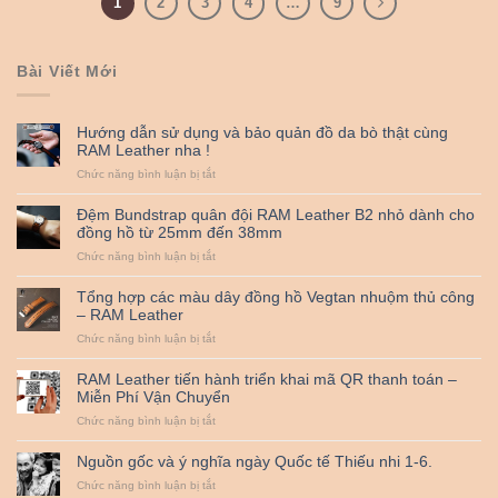
1
2
3
4
…
9
Bài Viết Mới
Hướng dẫn sử dụng và bảo quản đồ da bò thật cùng
RAM Leather nha !
ở
Chức năng bình luận bị tắt
Hướng
dẫn
Đệm Bundstrap quân đội RAM Leather B2 nhỏ dành cho
sử
đồng hồ từ 25mm đến 38mm
dụng
ở
Chức năng bình luận bị tắt
và
Đệm
bảo
Bundstrap
quản
Tổng hợp các màu dây đồng hồ Vegtan nhuộm thủ công
quân
đồ
– RAM Leather
đội
da
ở
Chức năng bình luận bị tắt
RAM
bò
Tổng
Leather
thật
hợp
B2
cùng
RAM Leather tiến hành triển khai mã QR thanh toán –
các
nhỏ
RAM
Miễn Phí Vận Chuyển
màu
dành
Leather
ở
Chức năng bình luận bị tắt
dây
cho
nha
RAM
đồng
đồng
!
Leather
hồ
hồ
Nguồn gốc và ý nghĩa ngày Quốc tế Thiếu nhi 1-6.
tiến
Vegtan
từ
ở
Chức năng bình luận bị tắt
hành
nhuộm
25mm