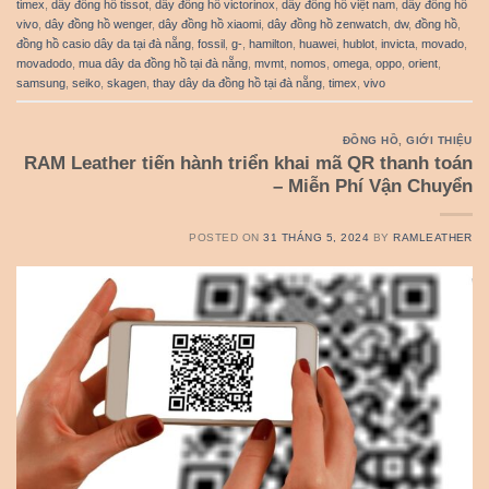
timex
,
dây đồng hồ tissot
,
dây đồng hồ victorinox
,
dây đồng hồ việt nam
,
dây đồng hồ
vivo
,
dây đồng hồ wenger
,
dây đồng hồ xiaomi
,
dây đồng hồ zenwatch
,
dw
,
đồng hồ
,
đồng hồ casio dây da tại đà nẵng
,
fossil
,
g-
,
hamilton
,
huawei
,
hublot
,
invicta
,
movado
,
movadodo
,
mua dây da đồng hồ tại đà nẵng
,
mvmt
,
nomos
,
omega
,
oppo
,
orient
,
samsung
,
seiko
,
skagen
,
thay dây da đồng hồ tại đà nẵng
,
timex
,
vivo
ĐỒNG HỒ
,
GIỚI THIỆU
RAM Leather tiến hành triển khai mã QR thanh toán
– Miễn Phí Vận Chuyển
POSTED ON
31 THÁNG 5, 2024
BY
RAMLEATHER