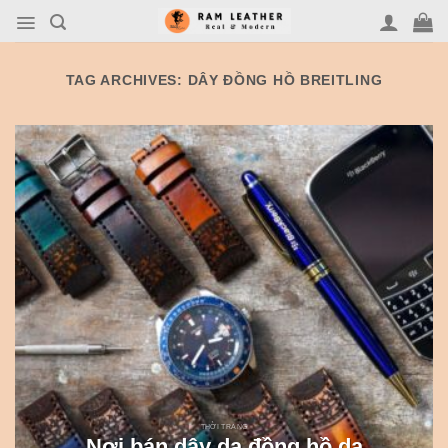
Skip
to
content
TAG ARCHIVES:
DÂY ĐỒNG HỒ BREITLING
THỜI TRANG
Nơi bán dây da đồng hồ da