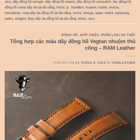
vivo
,
dây đồng hồ wenger
,
dây đồng hồ xiaomi
,
dây đồng hồ zenwatch
,
dw
,
đồng hồ
,
đồng hồ casio dây da tại đà nẵng
,
fossil
,
g-
,
hamilton
,
huawei
,
hublot
,
invicta
,
movadodo
,
mua dây da đồng hồ tại đà nẵng
,
mvmt
,
omega
,
oppo
,
orient
,
samsung
,
seiko
,
skagen
,
thay dây da đồng hồ tại đà nẵng
,
timex
,
vivo
ĐỒNG HỒ
,
GIỚI THIỆU
,
PHÂN LOẠI DA THẬT
Tổng hợp các màu dây đồng hồ Vegtan nhuộm thủ
công – RAM Leather
POSTED ON
21 THÁNG 6, 2024
BY
RAMLEATHER