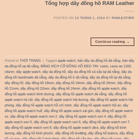
Tổng hợp dây đồng hồ RAM Leather
POSTED ON
23 THÁNG 1, 2024
BY
RAMLEATHER
Continue reading
→
Posted in
THỜI TRANG
|
Tagged
apple watch
,
bán dây da đồng hồ đà nẵng
,
bán dây
da đồng hồ tại đà nẵng
,
BẢNG KÍCH CỠ ĐỒNG HỒ ĐEO TAY
,
casio
,
casio ae 1200
,
citizen
,
dây apple watch
,
dây da đồng hồ
,
dây da đồng hồ cá sấu tại đà nẵng
,
dây da
đồng hồ handmade đà nẵng
,
dây da đồng hồ ở đà nẵng
,
dây da đồng hồ tại đà nẵng
,
dây đồng hồ
,
dây đồng hồ 18mm
,
dây đồng hồ 19mm
,
dây đồng hồ 20mm
,
dây đồng
hồ 21mm
,
dây đồng hồ 22mm
,
dây đồng hồ 24mm
,
dây đồng hồ apple watch
,
dây
đồng hồ apple watch bình dương
,
dây đồng hồ apple watch đà nẵng
,
dây đồng hồ
apple watch hà nội
,
dây đồng hồ apple watch hải dương
,
dây đồng hồ apple watch hải
phòng
,
dây đồng hồ apple watch hồ chí minh
,
dây đồng hồ apple watch hội an
,
dây
đồng hồ apple watch huế
,
dây đồng hồ apple watch sài gòn
,
dây đồng hồ apple watch
se
,
dây đồng hồ apple watch seri 2
,
dây đồng hồ apple watch seri 4
,
dây đồng hồ
apple watch seri 5
,
dây đồng hồ apple watch seri 6
,
dây đồng hồ apple watch seri 7
,
dây đồng hồ apple watch seri 8
,
dây đồng hồ apple watch ultra
,
dây đồng hồ bình
dương
,
dây đồng hồ bình phước
,
dây đồng hồ breitling
,
dây đồng hồ bulova
,
dây đồng
hồ cà mau
,
dây đồng hồ Calvin Klein
,
dây đồng hồ cần thơ
,
dây đồng hồ casio
,
dây