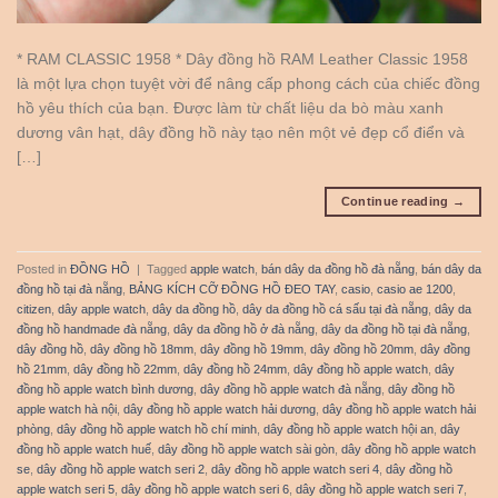
* RAM CLASSIC 1958 * Dây đồng hồ RAM Leather Classic 1958
là một lựa chọn tuyệt vời để nâng cấp phong cách của chiếc đồng
hồ yêu thích của bạn. Được làm từ chất liệu da bò màu xanh
dương vân hạt, dây đồng hồ này tạo nên một vẻ đẹp cổ điển và
[…]
Continue reading
→
Posted in
ĐỒNG HỒ
|
Tagged
apple watch
,
bán dây da đồng hồ đà nẵng
,
bán dây da
đồng hồ tại đà nẵng
,
BẢNG KÍCH CỠ ĐỒNG HỒ ĐEO TAY
,
casio
,
casio ae 1200
,
citizen
,
dây apple watch
,
dây da đồng hồ
,
dây da đồng hồ cá sấu tại đà nẵng
,
dây da
đồng hồ handmade đà nẵng
,
dây da đồng hồ ở đà nẵng
,
dây da đồng hồ tại đà nẵng
,
dây đồng hồ
,
dây đồng hồ 18mm
,
dây đồng hồ 19mm
,
dây đồng hồ 20mm
,
dây đồng
hồ 21mm
,
dây đồng hồ 22mm
,
dây đồng hồ 24mm
,
dây đồng hồ apple watch
,
dây
đồng hồ apple watch bình dương
,
dây đồng hồ apple watch đà nẵng
,
dây đồng hồ
apple watch hà nội
,
dây đồng hồ apple watch hải dương
,
dây đồng hồ apple watch hải
phòng
,
dây đồng hồ apple watch hồ chí minh
,
dây đồng hồ apple watch hội an
,
dây
đồng hồ apple watch huế
,
dây đồng hồ apple watch sài gòn
,
dây đồng hồ apple watch
se
,
dây đồng hồ apple watch seri 2
,
dây đồng hồ apple watch seri 4
,
dây đồng hồ
apple watch seri 5
,
dây đồng hồ apple watch seri 6
,
dây đồng hồ apple watch seri 7
,