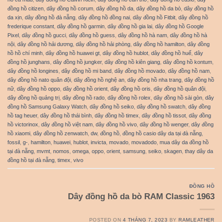
đồng hồ citizen
,
dây đồng hồ corum
,
dây đồng hồ da
,
dây đồng hồ da bò
,
dây đồng hồ
da xịn
,
dây đồng hồ đà nẵng
,
dây đồng hồ đồng nai
,
dây đồng hồ Fitbit
,
dây đồng hồ
frederique constant
,
dây đồng hồ garmin
,
dây đồng hồ gia lai
,
dây đồng hồ Google
Pixel
,
dây đồng hồ gucci
,
dây đồng hồ guess
,
dây đồng hồ hà nam
,
dây đồng hồ hà
nội
,
dây đồng hồ hải dương
,
dây đồng hồ hải phòng
,
dây đồng hồ hamilton
,
dây đồng
hồ hồ chí minh
,
dây đồng hồ huawei gt
,
dây đồng hồ hublot
,
dây đồng hồ huế
,
dây
đồng hồ junghans
,
dây đồng hồ jungker
,
dây đồng hồ kiên giang
,
dây đồng hồ kontum
,
dây đồng hồ longines
,
dây đồng hồ mi band
,
dây đồng hồ movado
,
dây đồng hồ nam
,
dây đồng hồ nato quân đội
,
dây đồng hồ nghệ an
,
dây đồng hồ nha trang
,
dây đồng hồ
nữ
,
dây đồng hồ oppo
,
dây đồng hồ orient
,
dây đồng hồ oris
,
dây đồng hồ quân đội
,
dây đồng hồ quảng trị
,
dây đồng hồ rado
,
dây đồng hồ rolex
,
dây đồng hồ sài gòn
,
dây
đồng hồ Samsung Galaxy Watch
,
dây đồng hồ seiko
,
dây đồng hồ swatch
,
dây đồng
hồ tag heuer
,
dây đồng hồ thái bình
,
dây đồng hồ timex
,
dây đồng hồ tissot
,
dây đồng
hồ victorinox
,
dây đồng hồ việt nam
,
dây đồng hồ vivo
,
dây đồng hồ wenger
,
dây đồng
hồ xiaomi
,
dây đồng hồ zenwatch
,
dw
,
đồng hồ
,
đồng hồ casio dây da tại đà nẵng
,
fossil
,
g-
,
hamilton
,
huawei
,
hublot
,
invicta
,
movado
,
movadodo
,
mua dây da đồng hồ
tại đà nẵng
,
mvmt
,
nomos
,
omega
,
oppo
,
orient
,
samsung
,
seiko
,
skagen
,
thay dây da
đồng hồ tại đà nẵng
,
timex
,
vivo
ĐỒNG HỒ
Dây đồng hồ da bò RAM Classic 1963
POSTED ON
4 THÁNG 7, 2023
BY
RAMLEATHER