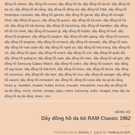
đồng hồ citizen
,
dây đồng hồ corum
,
dây đồng hồ da
,
dây đồng hồ da bò
,
dây đồng hồ
da xịn
,
dây đồng hồ đà nẵng
,
dây đồng hồ đồng nai
,
dây đồng hồ Fitbit
,
dây đồng hồ
frederique constant
,
dây đồng hồ garmin
,
dây đồng hồ gia lai
,
dây đồng hồ Google
Pixel
,
dây đồng hồ gucci
,
dây đồng hồ guess
,
dây đồng hồ hà nam
,
dây đồng hồ hà
nội
,
dây đồng hồ hải dương
,
dây đồng hồ hải phòng
,
dây đồng hồ hamilton
,
dây đồng
hồ hồ chí minh
,
dây đồng hồ huawei gt
,
dây đồng hồ hublot
,
dây đồng hồ huế
,
dây
đồng hồ junghans
,
dây đồng hồ jungker
,
dây đồng hồ kiên giang
,
dây đồng hồ kontum
,
dây đồng hồ longines
,
dây đồng hồ mi band
,
dây đồng hồ movado
,
dây đồng hồ nam
,
dây đồng hồ nato quân đội
,
dây đồng hồ nghệ an
,
dây đồng hồ nha trang
,
dây đồng hồ
nữ
,
dây đồng hồ oppo
,
dây đồng hồ orient
,
dây đồng hồ oris
,
dây đồng hồ quân đội
,
dây đồng hồ quảng trị
,
dây đồng hồ rado
,
dây đồng hồ rolex
,
dây đồng hồ sài gòn
,
dây
đồng hồ Samsung Galaxy Watch
,
dây đồng hồ seiko
,
dây đồng hồ swatch
,
dây đồng
hồ tag heuer
,
dây đồng hồ thái bình
,
dây đồng hồ timex
,
dây đồng hồ tissot
,
dây đồng
hồ victorinox
,
dây đồng hồ việt nam
,
dây đồng hồ vivo
,
dây đồng hồ wenger
,
dây đồng
hồ xiaomi
,
dây đồng hồ zenwatch
,
dw
,
đồng hồ
,
đồng hồ casio dây da tại đà nẵng
,
fossil
,
g-
,
hamilton
,
huawei
,
hublot
,
invicta
,
movado
,
movadodo
,
mua dây da đồng hồ
tại đà nẵng
,
mvmt
,
nomos
,
omega
,
oppo
,
orient
,
samsung
,
seiko
,
skagen
,
thay dây da
đồng hồ tại đà nẵng
,
timex
,
vivo
ĐỒNG HỒ
Dây đồng hồ da bò RAM Classic 1962
POSTED ON
4 THÁNG 7, 2023
BY
RAMLEATHER