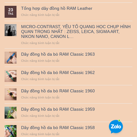
Nguồn
triển
thủ
đến
gốc
khai
công
38mm
Tổng hợp dây đồng hồ RAM Leather
23
và
mã
–
Th1
ý
ở
Chức năng bình luận bị tắt
QR
RAM
nghĩa
Tổng
thanh
Leather
ngày
hợp
toán
MICRO-CONTRAST, YẾU TỐ QUANG HỌC CHỤP HÌNH
Quốc
dây
–
QUAN TRỌNG NHẤT : ZEISS, LEICA, SIGMA ART,
tế
đồng
Miễn
NIKON NANO, CANON L…
Thiếu
hồ
Phí
nhi
RAM
Vận
ở
Chức năng bình luận bị tắt
1-
Leather
Chuyển
MICRO-
6.
CONTRAST,
Dây đồng hồ da bò RAM Classic 1963
YẾU
ở
Chức năng bình luận bị tắt
TỐ
Dây
QUANG
đồng
HỌC
Dây đồng hồ da bò RAM Classic 1962
hồ
CHỤP
da
ở
Chức năng bình luận bị tắt
HÌNH
bò
Dây
QUAN
RAM
đồng
TRỌNG
Dây đồng hồ da bò RAM Classic 1960
Classic
hồ
NHẤT
1963
da
ở
Chức năng bình luận bị tắt
:
bò
Dây
ZEISS,
RAM
đồng
LEICA,
Dây đồng hồ da bò RAM Classic 1959
Classic
hồ
SIGMA
1962
da
ở
Chức năng bình luận bị tắt
ART,
bò
Dây
NIKON
RAM
đồng
NANO,
Dây đồng hồ da bò RAM Classic 1958
Classic
hồ
CANON
1960
da
ở
Chức năng bình luận bị tắt
L…