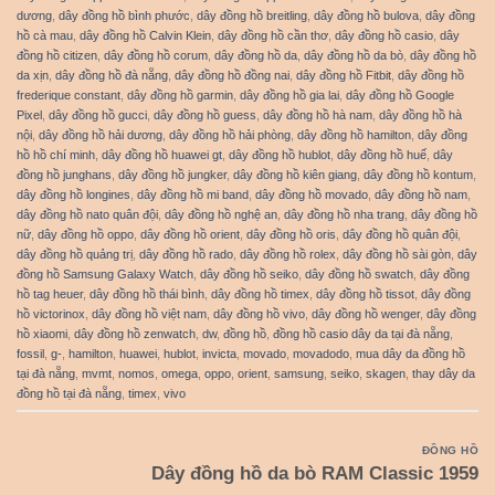
dương
,
dây đồng hồ bình phước
,
dây đồng hồ breitling
,
dây đồng hồ bulova
,
dây đồng
hồ cà mau
,
dây đồng hồ Calvin Klein
,
dây đồng hồ cần thơ
,
dây đồng hồ casio
,
dây
đồng hồ citizen
,
dây đồng hồ corum
,
dây đồng hồ da
,
dây đồng hồ da bò
,
dây đồng hồ
da xịn
,
dây đồng hồ đà nẵng
,
dây đồng hồ đồng nai
,
dây đồng hồ Fitbit
,
dây đồng hồ
frederique constant
,
dây đồng hồ garmin
,
dây đồng hồ gia lai
,
dây đồng hồ Google
Pixel
,
dây đồng hồ gucci
,
dây đồng hồ guess
,
dây đồng hồ hà nam
,
dây đồng hồ hà
nội
,
dây đồng hồ hải dương
,
dây đồng hồ hải phòng
,
dây đồng hồ hamilton
,
dây đồng
hồ hồ chí minh
,
dây đồng hồ huawei gt
,
dây đồng hồ hublot
,
dây đồng hồ huế
,
dây
đồng hồ junghans
,
dây đồng hồ jungker
,
dây đồng hồ kiên giang
,
dây đồng hồ kontum
,
dây đồng hồ longines
,
dây đồng hồ mi band
,
dây đồng hồ movado
,
dây đồng hồ nam
,
dây đồng hồ nato quân đội
,
dây đồng hồ nghệ an
,
dây đồng hồ nha trang
,
dây đồng hồ
nữ
,
dây đồng hồ oppo
,
dây đồng hồ orient
,
dây đồng hồ oris
,
dây đồng hồ quân đội
,
dây đồng hồ quảng trị
,
dây đồng hồ rado
,
dây đồng hồ rolex
,
dây đồng hồ sài gòn
,
dây
đồng hồ Samsung Galaxy Watch
,
dây đồng hồ seiko
,
dây đồng hồ swatch
,
dây đồng
hồ tag heuer
,
dây đồng hồ thái bình
,
dây đồng hồ timex
,
dây đồng hồ tissot
,
dây đồng
hồ victorinox
,
dây đồng hồ việt nam
,
dây đồng hồ vivo
,
dây đồng hồ wenger
,
dây đồng
hồ xiaomi
,
dây đồng hồ zenwatch
,
dw
,
đồng hồ
,
đồng hồ casio dây da tại đà nẵng
,
fossil
,
g-
,
hamilton
,
huawei
,
hublot
,
invicta
,
movado
,
movadodo
,
mua dây da đồng hồ
tại đà nẵng
,
mvmt
,
nomos
,
omega
,
oppo
,
orient
,
samsung
,
seiko
,
skagen
,
thay dây da
đồng hồ tại đà nẵng
,
timex
,
vivo
ĐỒNG HỒ
Dây đồng hồ da bò RAM Classic 1959