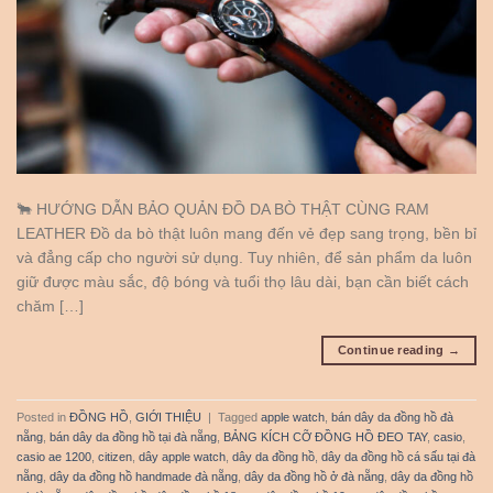
🐂 HƯỚNG DẪN BẢO QUẢN ĐỒ DA BÒ THẬT CÙNG RAM
LEATHER Đồ da bò thật luôn mang đến vẻ đẹp sang trọng, bền bỉ
và đẳng cấp cho người sử dụng. Tuy nhiên, để sản phẩm da luôn
giữ được màu sắc, độ bóng và tuổi thọ lâu dài, bạn cần biết cách
chăm […]
Continue reading
→
Posted in
ĐỒNG HỒ
,
GIỚI THIỆU
|
Tagged
apple watch
,
bán dây da đồng hồ đà
nẵng
,
bán dây da đồng hồ tại đà nẵng
,
BẢNG KÍCH CỠ ĐỒNG HỒ ĐEO TAY
,
casio
,
casio ae 1200
,
citizen
,
dây apple watch
,
dây da đồng hồ
,
dây da đồng hồ cá sấu tại đà
nẵng
,
dây da đồng hồ handmade đà nẵng
,
dây da đồng hồ ở đà nẵng
,
dây da đồng hồ