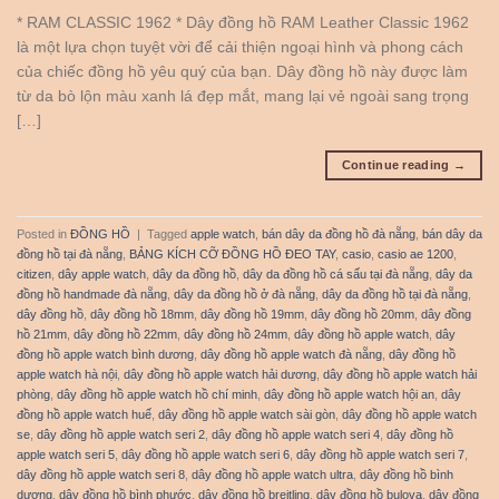
* RAM CLASSIC 1962 * Dây đồng hồ RAM Leather Classic 1962
là một lựa chọn tuyệt vời để cải thiện ngoại hình và phong cách
của chiếc đồng hồ yêu quý của bạn. Dây đồng hồ này được làm
từ da bò lộn màu xanh lá đẹp mắt, mang lại vẻ ngoài sang trọng
[…]
Continue reading
→
Posted in
ĐỒNG HỒ
|
Tagged
apple watch
,
bán dây da đồng hồ đà nẵng
,
bán dây da
đồng hồ tại đà nẵng
,
BẢNG KÍCH CỠ ĐỒNG HỒ ĐEO TAY
,
casio
,
casio ae 1200
,
citizen
,
dây apple watch
,
dây da đồng hồ
,
dây da đồng hồ cá sấu tại đà nẵng
,
dây da
đồng hồ handmade đà nẵng
,
dây da đồng hồ ở đà nẵng
,
dây da đồng hồ tại đà nẵng
,
dây đồng hồ
,
dây đồng hồ 18mm
,
dây đồng hồ 19mm
,
dây đồng hồ 20mm
,
dây đồng
hồ 21mm
,
dây đồng hồ 22mm
,
dây đồng hồ 24mm
,
dây đồng hồ apple watch
,
dây
đồng hồ apple watch bình dương
,
dây đồng hồ apple watch đà nẵng
,
dây đồng hồ
apple watch hà nội
,
dây đồng hồ apple watch hải dương
,
dây đồng hồ apple watch hải
phòng
,
dây đồng hồ apple watch hồ chí minh
,
dây đồng hồ apple watch hội an
,
dây
đồng hồ apple watch huế
,
dây đồng hồ apple watch sài gòn
,
dây đồng hồ apple watch
se
,
dây đồng hồ apple watch seri 2
,
dây đồng hồ apple watch seri 4
,
dây đồng hồ
apple watch seri 5
,
dây đồng hồ apple watch seri 6
,
dây đồng hồ apple watch seri 7
,
dây đồng hồ apple watch seri 8
,
dây đồng hồ apple watch ultra
,
dây đồng hồ bình
dương
,
dây đồng hồ bình phước
,
dây đồng hồ breitling
,
dây đồng hồ bulova
,
dây đồng