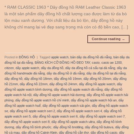
* RAM CLASSIC 1963 * Dây đồng hồ RAM Leather Classic 1963
là một sản phẩm dây đồng hồ chất lượng cao được làm từ da bò
lộn màu xanh dương. Với chất liệu da bò lộn, dây đồng hồ này
không chỉ mang lại vẻ đẹp sang trọng mà còn có độ bền cao, […]
Continue reading
→
Posted in
ĐỒNG HỒ
|
Tagged
apple watch
,
bán dây da đồng hồ đà nẵng
,
bán dây da
đồng hồ tại đà nẵng
,
BẢNG KÍCH CỠ ĐỒNG HỒ ĐEO TAY
,
casio
,
casio ae 1200
,
citizen
,
dây apple watch
,
dây da đồng hồ
,
dây da đồng hồ cá sấu tại đà nẵng
,
dây da
đồng hồ handmade đà nẵng
,
dây da đồng hồ ở đà nẵng
,
dây da đồng hồ tại đà nẵng
,
dây đồng hồ
,
dây đồng hồ 18mm
,
dây đồng hồ 19mm
,
dây đồng hồ 20mm
,
dây đồng
hồ 21mm
,
dây đồng hồ 22mm
,
dây đồng hồ 24mm
,
dây đồng hồ apple watch
,
dây
đồng hồ apple watch bình dương
,
dây đồng hồ apple watch đà nẵng
,
dây đồng hồ
apple watch hà nội
,
dây đồng hồ apple watch hải dương
,
dây đồng hồ apple watch hải
phòng
,
dây đồng hồ apple watch hồ chí minh
,
dây đồng hồ apple watch hội an
,
dây
đồng hồ apple watch huế
,
dây đồng hồ apple watch sài gòn
,
dây đồng hồ apple watch
se
,
dây đồng hồ apple watch seri 2
,
dây đồng hồ apple watch seri 4
,
dây đồng hồ
apple watch seri 5
,
dây đồng hồ apple watch seri 6
,
dây đồng hồ apple watch seri 7
,
dây đồng hồ apple watch seri 8
,
dây đồng hồ apple watch ultra
,
dây đồng hồ bình
dương
,
dây đồng hồ bình phước
,
dây đồng hồ breitling
,
dây đồng hồ bulova
,
dây đồng
hồ cà mau
,
dây đồng hồ Calvin Klein
,
dây đồng hồ cần thơ
,
dây đồng hồ casio
,
dây