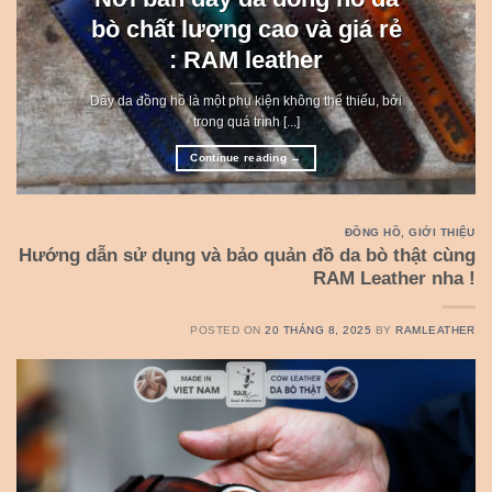
bò chất lượng cao và giá rẻ
: RAM leather
Dây da đồng hồ là một phụ kiện không thể thiếu, bởi
trong quá trình [...]
Continue reading
→
ĐỒNG HỒ
,
GIỚI THIỆU
Hướng dẫn sử dụng và bảo quản đồ da bò thật cùng
RAM Leather nha !
POSTED ON
20 THÁNG 8, 2025
BY
RAMLEATHER