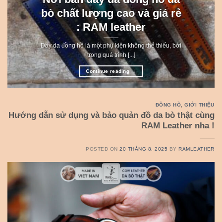
bò chất lượng cao và giá rẻ
: RAM leather
Dây da đồng hồ là một phụ kiện không thể thiếu, bởi
trong quá trình [...]
Continue reading
→
ĐỒNG HỒ
,
GIỚI THIỆU
Hướng dẫn sử dụng và bảo quản đồ da bò thật cùng
RAM Leather nha !
POSTED ON
20 THÁNG 8, 2025
BY
RAMLEATHER