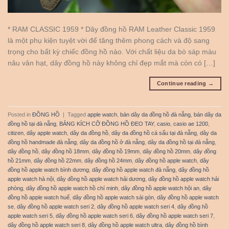
* RAM CLASSIC 1959 * Dây đồng hồ RAM Leather Classic 1959
là một phụ kiện tuyệt vời để tăng thêm phong cách và độ sang
trọng cho bất kỳ chiếc đồng hồ nào. Với chất liệu da bò sáp màu
nâu vân hạt, dây đồng hồ này không chỉ đẹp mắt mà còn có […]
Continue reading
→
Posted in
ĐỒNG HỒ
|
Tagged
apple watch
,
bán dây da đồng hồ đà nẵng
,
bán dây da
đồng hồ tại đà nẵng
,
BẢNG KÍCH CỠ ĐỒNG HỒ ĐEO TAY
,
casio
,
casio ae 1200
,
citizen
,
dây apple watch
,
dây da đồng hồ
,
dây da đồng hồ cá sấu tại đà nẵng
,
dây da
đồng hồ handmade đà nẵng
,
dây da đồng hồ ở đà nẵng
,
dây da đồng hồ tại đà nẵng
,
dây đồng hồ
,
dây đồng hồ 18mm
,
dây đồng hồ 19mm
,
dây đồng hồ 20mm
,
dây đồng
hồ 21mm
,
dây đồng hồ 22mm
,
dây đồng hồ 24mm
,
dây đồng hồ apple watch
,
dây
đồng hồ apple watch bình dương
,
dây đồng hồ apple watch đà nẵng
,
dây đồng hồ
apple watch hà nội
,
dây đồng hồ apple watch hải dương
,
dây đồng hồ apple watch hải
phòng
,
dây đồng hồ apple watch hồ chí minh
,
dây đồng hồ apple watch hội an
,
dây
đồng hồ apple watch huế
,
dây đồng hồ apple watch sài gòn
,
dây đồng hồ apple watch
se
,
dây đồng hồ apple watch seri 2
,
dây đồng hồ apple watch seri 4
,
dây đồng hồ
apple watch seri 5
,
dây đồng hồ apple watch seri 6
,
dây đồng hồ apple watch seri 7
,
dây đồng hồ apple watch seri 8
,
dây đồng hồ apple watch ultra
,
dây đồng hồ bình