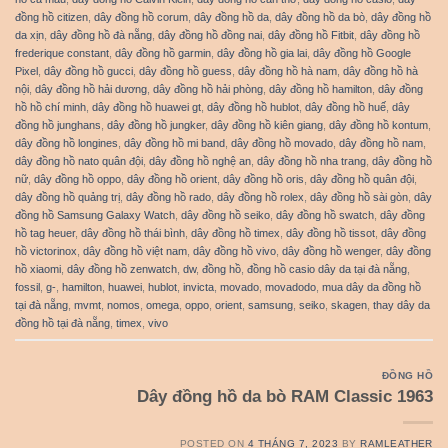
đồng hồ citizen
,
dây đồng hồ corum
,
dây đồng hồ da
,
dây đồng hồ da bò
,
dây đồng hồ
da xịn
,
dây đồng hồ đà nẵng
,
dây đồng hồ đồng nai
,
dây đồng hồ Fitbit
,
dây đồng hồ
frederique constant
,
dây đồng hồ garmin
,
dây đồng hồ gia lai
,
dây đồng hồ Google
Pixel
,
dây đồng hồ gucci
,
dây đồng hồ guess
,
dây đồng hồ hà nam
,
dây đồng hồ hà
nội
,
dây đồng hồ hải dương
,
dây đồng hồ hải phòng
,
dây đồng hồ hamilton
,
dây đồng
hồ hồ chí minh
,
dây đồng hồ huawei gt
,
dây đồng hồ hublot
,
dây đồng hồ huế
,
dây
đồng hồ junghans
,
dây đồng hồ jungker
,
dây đồng hồ kiên giang
,
dây đồng hồ kontum
,
dây đồng hồ longines
,
dây đồng hồ mi band
,
dây đồng hồ movado
,
dây đồng hồ nam
,
dây đồng hồ nato quân đội
,
dây đồng hồ nghệ an
,
dây đồng hồ nha trang
,
dây đồng hồ
nữ
,
dây đồng hồ oppo
,
dây đồng hồ orient
,
dây đồng hồ oris
,
dây đồng hồ quân đội
,
dây đồng hồ quảng trị
,
dây đồng hồ rado
,
dây đồng hồ rolex
,
dây đồng hồ sài gòn
,
dây
đồng hồ Samsung Galaxy Watch
,
dây đồng hồ seiko
,
dây đồng hồ swatch
,
dây đồng
hồ tag heuer
,
dây đồng hồ thái bình
,
dây đồng hồ timex
,
dây đồng hồ tissot
,
dây đồng
hồ victorinox
,
dây đồng hồ việt nam
,
dây đồng hồ vivo
,
dây đồng hồ wenger
,
dây đồng
hồ xiaomi
,
dây đồng hồ zenwatch
,
dw
,
đồng hồ
,
đồng hồ casio dây da tại đà nẵng
,
fossil
,
g-
,
hamilton
,
huawei
,
hublot
,
invicta
,
movado
,
movadodo
,
mua dây da đồng hồ
tại đà nẵng
,
mvmt
,
nomos
,
omega
,
oppo
,
orient
,
samsung
,
seiko
,
skagen
,
thay dây da
đồng hồ tại đà nẵng
,
timex
,
vivo
ĐỒNG HỒ
Dây đồng hồ da bò RAM Classic 1963
POSTED ON
4 THÁNG 7, 2023
BY
RAMLEATHER