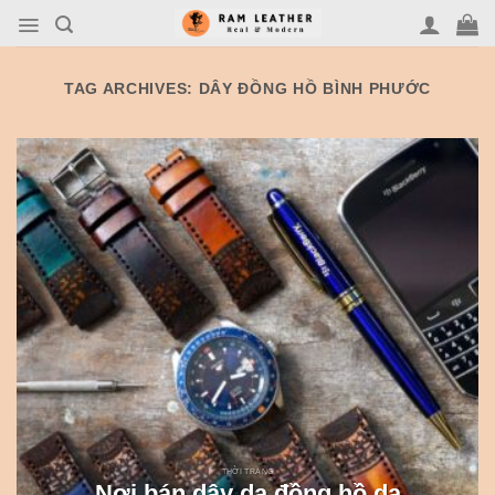
Skip
to
content
TAG ARCHIVES:
DÂY ĐỒNG HỒ BÌNH PHƯỚC
THỜI TRANG
Nơi bán dây da đồng hồ da