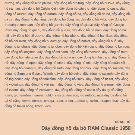
dương
,
dây đồng hồ bình phước
,
dây đồng hồ breitling
,
dây đồng hồ bulova
,
dây đồng
hồ cà mau
,
dây đồng hồ Calvin Klein
,
dây đồng hồ cần thơ
,
dây đồng hồ casio
,
dây
đồng hồ citizen
,
dây đồng hồ corum
,
dây đồng hồ da
,
dây đồng hồ da bò
,
dây đồng hồ
da xịn
,
dây đồng hồ đà nẵng
,
dây đồng hồ đồng nai
,
dây đồng hồ Fitbit
,
dây đồng hồ
frederique constant
,
dây đồng hồ garmin
,
dây đồng hồ gia lai
,
dây đồng hồ Google
Pixel
,
dây đồng hồ gucci
,
dây đồng hồ guess
,
dây đồng hồ hà nam
,
dây đồng hồ hà
nội
,
dây đồng hồ hải dương
,
dây đồng hồ hải phòng
,
dây đồng hồ hamilton
,
dây đồng
hồ hồ chí minh
,
dây đồng hồ huawei gt
,
dây đồng hồ hublot
,
dây đồng hồ huế
,
dây
đồng hồ junghans
,
dây đồng hồ jungker
,
dây đồng hồ kiên giang
,
dây đồng hồ kontum
,
dây đồng hồ longines
,
dây đồng hồ mi band
,
dây đồng hồ movado
,
dây đồng hồ nam
,
dây đồng hồ nato quân đội
,
dây đồng hồ nghệ an
,
dây đồng hồ nha trang
,
dây đồng hồ
nữ
,
dây đồng hồ oppo
,
dây đồng hồ orient
,
dây đồng hồ oris
,
dây đồng hồ quân đội
,
dây đồng hồ quảng trị
,
dây đồng hồ rado
,
dây đồng hồ rolex
,
dây đồng hồ sài gòn
,
dây
đồng hồ Samsung Galaxy Watch
,
dây đồng hồ seiko
,
dây đồng hồ swatch
,
dây đồng
hồ tag heuer
,
dây đồng hồ thái bình
,
dây đồng hồ timex
,
dây đồng hồ tissot
,
dây đồng
hồ victorinox
,
dây đồng hồ việt nam
,
dây đồng hồ vivo
,
dây đồng hồ wenger
,
dây đồng
hồ xiaomi
,
dây đồng hồ zenwatch
,
dw
,
đồng hồ
,
đồng hồ casio dây da tại đà nẵng
,
fossil
,
g-
,
hamilton
,
huawei
,
hublot
,
invicta
,
movado
,
movadodo
,
mua dây da đồng hồ
tại đà nẵng
,
mvmt
,
nomos
,
omega
,
oppo
,
orient
,
samsung
,
seiko
,
skagen
,
thay dây da
đồng hồ tại đà nẵng
,
timex
,
vivo
ĐỒNG HỒ
Dây đồng hồ da bò RAM Classic 1958