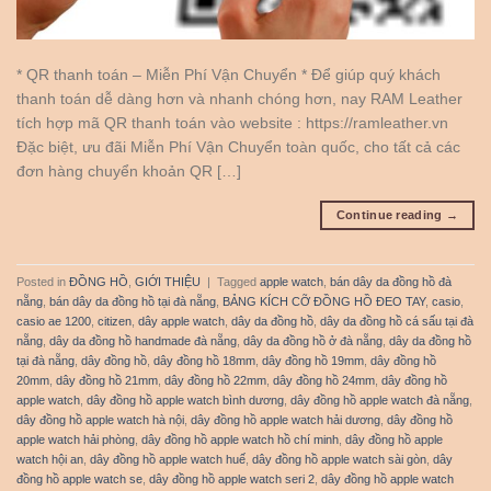
* QR thanh toán – Miễn Phí Vận Chuyển * Để giúp quý khách
thanh toán dễ dàng hơn và nhanh chóng hơn, nay RAM Leather
tích hợp mã QR thanh toán vào website : https://ramleather.vn
Đặc biệt, ưu đãi Miễn Phí Vận Chuyển toàn quốc, cho tất cả các
đơn hàng chuyển khoản QR […]
Continue reading
→
Posted in
ĐỒNG HỒ
,
GIỚI THIỆU
|
Tagged
apple watch
,
bán dây da đồng hồ đà
nẵng
,
bán dây da đồng hồ tại đà nẵng
,
BẢNG KÍCH CỠ ĐỒNG HỒ ĐEO TAY
,
casio
,
casio ae 1200
,
citizen
,
dây apple watch
,
dây da đồng hồ
,
dây da đồng hồ cá sấu tại đà
nẵng
,
dây da đồng hồ handmade đà nẵng
,
dây da đồng hồ ở đà nẵng
,
dây da đồng hồ
tại đà nẵng
,
dây đồng hồ
,
dây đồng hồ 18mm
,
dây đồng hồ 19mm
,
dây đồng hồ
20mm
,
dây đồng hồ 21mm
,
dây đồng hồ 22mm
,
dây đồng hồ 24mm
,
dây đồng hồ
apple watch
,
dây đồng hồ apple watch bình dương
,
dây đồng hồ apple watch đà nẵng
,
dây đồng hồ apple watch hà nội
,
dây đồng hồ apple watch hải dương
,
dây đồng hồ
apple watch hải phòng
,
dây đồng hồ apple watch hồ chí minh
,
dây đồng hồ apple
watch hội an
,
dây đồng hồ apple watch huế
,
dây đồng hồ apple watch sài gòn
,
dây
đồng hồ apple watch se
,
dây đồng hồ apple watch seri 2
,
dây đồng hồ apple watch