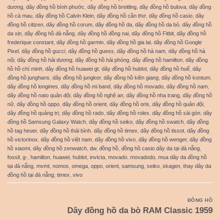
dương
,
dây đồng hồ bình phước
,
dây đồng hồ breitling
,
dây đồng hồ bulova
,
dây đồng
hồ cà mau
,
dây đồng hồ Calvin Klein
,
dây đồng hồ cần thơ
,
dây đồng hồ casio
,
dây
đồng hồ citizen
,
dây đồng hồ corum
,
dây đồng hồ da
,
dây đồng hồ da bò
,
dây đồng hồ
da xịn
,
dây đồng hồ đà nẵng
,
dây đồng hồ đồng nai
,
dây đồng hồ Fitbit
,
dây đồng hồ
frederique constant
,
dây đồng hồ garmin
,
dây đồng hồ gia lai
,
dây đồng hồ Google
Pixel
,
dây đồng hồ gucci
,
dây đồng hồ guess
,
dây đồng hồ hà nam
,
dây đồng hồ hà
nội
,
dây đồng hồ hải dương
,
dây đồng hồ hải phòng
,
dây đồng hồ hamilton
,
dây đồng
hồ hồ chí minh
,
dây đồng hồ huawei gt
,
dây đồng hồ hublot
,
dây đồng hồ huế
,
dây
đồng hồ junghans
,
dây đồng hồ jungker
,
dây đồng hồ kiên giang
,
dây đồng hồ kontum
,
dây đồng hồ longines
,
dây đồng hồ mi band
,
dây đồng hồ movado
,
dây đồng hồ nam
,
dây đồng hồ nato quân đội
,
dây đồng hồ nghệ an
,
dây đồng hồ nha trang
,
dây đồng hồ
nữ
,
dây đồng hồ oppo
,
dây đồng hồ orient
,
dây đồng hồ oris
,
dây đồng hồ quân đội
,
dây đồng hồ quảng trị
,
dây đồng hồ rado
,
dây đồng hồ rolex
,
dây đồng hồ sài gòn
,
dây
đồng hồ Samsung Galaxy Watch
,
dây đồng hồ seiko
,
dây đồng hồ swatch
,
dây đồng
hồ tag heuer
,
dây đồng hồ thái bình
,
dây đồng hồ timex
,
dây đồng hồ tissot
,
dây đồng
hồ victorinox
,
dây đồng hồ việt nam
,
dây đồng hồ vivo
,
dây đồng hồ wenger
,
dây đồng
hồ xiaomi
,
dây đồng hồ zenwatch
,
dw
,
đồng hồ
,
đồng hồ casio dây da tại đà nẵng
,
fossil
,
g-
,
hamilton
,
huawei
,
hublot
,
invicta
,
movado
,
movadodo
,
mua dây da đồng hồ
tại đà nẵng
,
mvmt
,
nomos
,
omega
,
oppo
,
orient
,
samsung
,
seiko
,
skagen
,
thay dây da
đồng hồ tại đà nẵng
,
timex
,
vivo
ĐỒNG HỒ
Dây đồng hồ da bò RAM Classic 1959