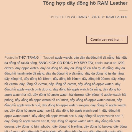
Tổng hợp dây đồng hồ RAM Leather
POSTED ON
23 THÁNG 1, 2024
BY
RAMLEATHER
Continue reading
→
Posted in
THỜI TRANG
|
Tagged
apple watch
,
bán dây da đồng hồ đà nẵng
,
bán dây
da đồng hồ tại đà nẵng
,
BẢNG KÍCH CỠ ĐỒNG HỒ ĐEO TAY
,
casio
,
casio ae 1200
,
citizen
,
dây apple watch
,
dây da đồng hồ
,
dây da đồng hồ cá sấu tại đà nẵng
,
dây da
đồng hồ handmade đà nẵng
,
dây da đồng hồ ở đà nẵng
,
dây da đồng hồ tại đà nẵng
,
dây đồng hồ
,
dây đồng hồ 18mm
,
dây đồng hồ 19mm
,
dây đồng hồ 20mm
,
dây đồng
hồ 21mm
,
dây đồng hồ 22mm
,
dây đồng hồ 24mm
,
dây đồng hồ apple watch
,
dây
đồng hồ apple watch bình dương
,
dây đồng hồ apple watch đà nẵng
,
dây đồng hồ
apple watch hà nội
,
dây đồng hồ apple watch hải dương
,
dây đồng hồ apple watch hải
phòng
,
dây đồng hồ apple watch hồ chí minh
,
dây đồng hồ apple watch hội an
,
dây
đồng hồ apple watch huế
,
dây đồng hồ apple watch sài gòn
,
dây đồng hồ apple watch
se
,
dây đồng hồ apple watch seri 2
,
dây đồng hồ apple watch seri 4
,
dây đồng hồ
apple watch seri 5
,
dây đồng hồ apple watch seri 6
,
dây đồng hồ apple watch seri 7
,
dây đồng hồ apple watch seri 8
,
dây đồng hồ apple watch ultra
,
dây đồng hồ bình
dương
,
dây đồng hồ bình phước
,
dây đồng hồ breitling
,
dây đồng hồ bulova
,
dây đồng
hồ cà mau
,
dây đồng hồ Calvin Klein
,
dây đồng hồ cần thơ
,
dây đồng hồ casio
,
dây