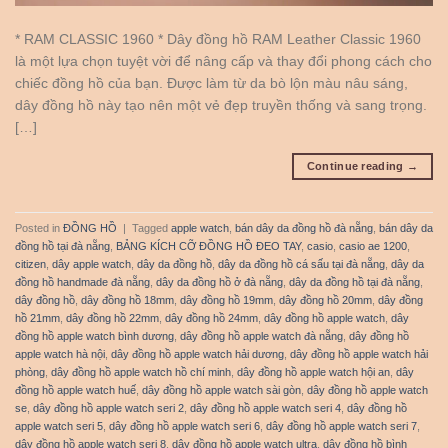
* RAM CLASSIC 1960 * Dây đồng hồ RAM Leather Classic 1960
là một lựa chọn tuyệt vời để nâng cấp và thay đổi phong cách cho
chiếc đồng hồ của bạn. Được làm từ da bò lộn màu nâu sáng,
dây đồng hồ này tạo nên một vẻ đẹp truyền thống và sang trọng.
[…]
Continue reading
→
Posted in
ĐỒNG HỒ
|
Tagged
apple watch
,
bán dây da đồng hồ đà nẵng
,
bán dây da
đồng hồ tại đà nẵng
,
BẢNG KÍCH CỠ ĐỒNG HỒ ĐEO TAY
,
casio
,
casio ae 1200
,
citizen
,
dây apple watch
,
dây da đồng hồ
,
dây da đồng hồ cá sấu tại đà nẵng
,
dây da
đồng hồ handmade đà nẵng
,
dây da đồng hồ ở đà nẵng
,
dây da đồng hồ tại đà nẵng
,
dây đồng hồ
,
dây đồng hồ 18mm
,
dây đồng hồ 19mm
,
dây đồng hồ 20mm
,
dây đồng
hồ 21mm
,
dây đồng hồ 22mm
,
dây đồng hồ 24mm
,
dây đồng hồ apple watch
,
dây
đồng hồ apple watch bình dương
,
dây đồng hồ apple watch đà nẵng
,
dây đồng hồ
apple watch hà nội
,
dây đồng hồ apple watch hải dương
,
dây đồng hồ apple watch hải
phòng
,
dây đồng hồ apple watch hồ chí minh
,
dây đồng hồ apple watch hội an
,
dây
đồng hồ apple watch huế
,
dây đồng hồ apple watch sài gòn
,
dây đồng hồ apple watch
se
,
dây đồng hồ apple watch seri 2
,
dây đồng hồ apple watch seri 4
,
dây đồng hồ
apple watch seri 5
,
dây đồng hồ apple watch seri 6
,
dây đồng hồ apple watch seri 7
,
dây đồng hồ apple watch seri 8
,
dây đồng hồ apple watch ultra
,
dây đồng hồ bình