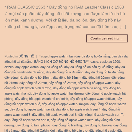
* RAM CLASSIC 1963 * Dây đồng hồ RAM Leather Classic 1963
là một sản phẩm dây đồng hồ chất lượng cao được làm từ da bò
lộn màu xanh dương. Với chất liệu da bò lộn, dây đồng hồ này
không chỉ mang lại vẻ đẹp sang trọng mà còn có độ bền cao, […]
Continue reading
→
Posted in
ĐỒNG HỒ
|
Tagged
apple watch
,
bán dây da đồng hồ đà nẵng
,
bán dây da
đồng hồ tại đà nẵng
,
BẢNG KÍCH CỠ ĐỒNG HỒ ĐEO TAY
,
casio
,
casio ae 1200
,
citizen
,
dây apple watch
,
dây da đồng hồ
,
dây da đồng hồ cá sấu tại đà nẵng
,
dây da
đồng hồ handmade đà nẵng
,
dây da đồng hồ ở đà nẵng
,
dây da đồng hồ tại đà nẵng
,
dây đồng hồ
,
dây đồng hồ 18mm
,
dây đồng hồ 19mm
,
dây đồng hồ 20mm
,
dây đồng
hồ 21mm
,
dây đồng hồ 22mm
,
dây đồng hồ 24mm
,
dây đồng hồ apple watch
,
dây
đồng hồ apple watch bình dương
,
dây đồng hồ apple watch đà nẵng
,
dây đồng hồ
apple watch hà nội
,
dây đồng hồ apple watch hải dương
,
dây đồng hồ apple watch hải
phòng
,
dây đồng hồ apple watch hồ chí minh
,
dây đồng hồ apple watch hội an
,
dây
đồng hồ apple watch huế
,
dây đồng hồ apple watch sài gòn
,
dây đồng hồ apple watch
se
,
dây đồng hồ apple watch seri 2
,
dây đồng hồ apple watch seri 4
,
dây đồng hồ
apple watch seri 5
,
dây đồng hồ apple watch seri 6
,
dây đồng hồ apple watch seri 7
,
dây đồng hồ apple watch seri 8
,
dây đồng hồ apple watch ultra
,
dây đồng hồ bình
dương
,
dây đồng hồ bình phước
,
dây đồng hồ breitling
,
dây đồng hồ bulova
,
dây đồng
hồ cà mau
,
dây đồng hồ Calvin Klein
,
dây đồng hồ cần thơ
,
dây đồng hồ casio
,
dây