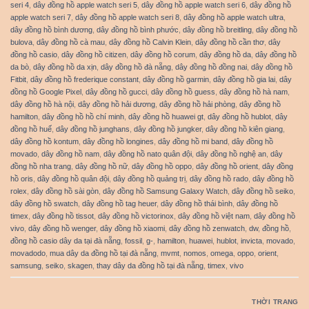
seri 4
,
dây đồng hồ apple watch seri 5
,
dây đồng hồ apple watch seri 6
,
dây đồng hồ
apple watch seri 7
,
dây đồng hồ apple watch seri 8
,
dây đồng hồ apple watch ultra
,
dây đồng hồ bình dương
,
dây đồng hồ bình phước
,
dây đồng hồ breitling
,
dây đồng hồ
bulova
,
dây đồng hồ cà mau
,
dây đồng hồ Calvin Klein
,
dây đồng hồ cần thơ
,
dây
đồng hồ casio
,
dây đồng hồ citizen
,
dây đồng hồ corum
,
dây đồng hồ da
,
dây đồng hồ
da bò
,
dây đồng hồ da xịn
,
dây đồng hồ đà nẵng
,
dây đồng hồ đồng nai
,
dây đồng hồ
Fitbit
,
dây đồng hồ frederique constant
,
dây đồng hồ garmin
,
dây đồng hồ gia lai
,
dây
đồng hồ Google Pixel
,
dây đồng hồ gucci
,
dây đồng hồ guess
,
dây đồng hồ hà nam
,
dây đồng hồ hà nội
,
dây đồng hồ hải dương
,
dây đồng hồ hải phòng
,
dây đồng hồ
hamilton
,
dây đồng hồ hồ chí minh
,
dây đồng hồ huawei gt
,
dây đồng hồ hublot
,
dây
đồng hồ huế
,
dây đồng hồ junghans
,
dây đồng hồ jungker
,
dây đồng hồ kiên giang
,
dây đồng hồ kontum
,
dây đồng hồ longines
,
dây đồng hồ mi band
,
dây đồng hồ
movado
,
dây đồng hồ nam
,
dây đồng hồ nato quân đội
,
dây đồng hồ nghệ an
,
dây
đồng hồ nha trang
,
dây đồng hồ nữ
,
dây đồng hồ oppo
,
dây đồng hồ orient
,
dây đồng
hồ oris
,
dây đồng hồ quân đội
,
dây đồng hồ quảng trị
,
dây đồng hồ rado
,
dây đồng hồ
rolex
,
dây đồng hồ sài gòn
,
dây đồng hồ Samsung Galaxy Watch
,
dây đồng hồ seiko
,
dây đồng hồ swatch
,
dây đồng hồ tag heuer
,
dây đồng hồ thái bình
,
dây đồng hồ
timex
,
dây đồng hồ tissot
,
dây đồng hồ victorinox
,
dây đồng hồ việt nam
,
dây đồng hồ
vivo
,
dây đồng hồ wenger
,
dây đồng hồ xiaomi
,
dây đồng hồ zenwatch
,
dw
,
đồng hồ
,
đồng hồ casio dây da tại đà nẵng
,
fossil
,
g-
,
hamilton
,
huawei
,
hublot
,
invicta
,
movado
,
movadodo
,
mua dây da đồng hồ tại đà nẵng
,
mvmt
,
nomos
,
omega
,
oppo
,
orient
,
samsung
,
seiko
,
skagen
,
thay dây da đồng hồ tại đà nẵng
,
timex
,
vivo
THỜI TRANG