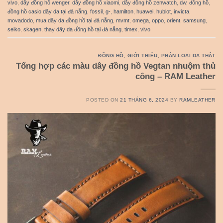
vivo
,
dây đồng hồ wenger
,
dây đồng hồ xiaomi
,
dây đồng hồ zenwatch
,
dw
,
đồng hồ
,
đồng hồ casio dây da tại đà nẵng
,
fossil
,
g-
,
hamilton
,
huawei
,
hublot
,
invicta
,
movadodo
,
mua dây da đồng hồ tại đà nẵng
,
mvmt
,
omega
,
oppo
,
orient
,
samsung
,
seiko
,
skagen
,
thay dây da đồng hồ tại đà nẵng
,
timex
,
vivo
ĐỒNG HỒ
,
GIỚI THIỆU
,
PHÂN LOẠI DA THẬT
Tổng hợp các màu dây đồng hồ Vegtan nhuộm thủ
công – RAM Leather
POSTED ON
21 THÁNG 6, 2024
BY
RAMLEATHER