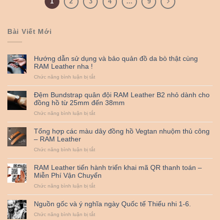
1
2
3
4
…
9
Bài Viết Mới
Hướng dẫn sử dụng và bảo quản đồ da bò thật cùng
RAM Leather nha !
ở
Chức năng bình luận bị tắt
Hướng
dẫn
Đệm Bundstrap quân đội RAM Leather B2 nhỏ dành cho
sử
đồng hồ từ 25mm đến 38mm
dụng
ở
Chức năng bình luận bị tắt
và
Đệm
bảo
Bundstrap
quản
Tổng hợp các màu dây đồng hồ Vegtan nhuộm thủ công
quân
đồ
– RAM Leather
đội
da
ở
Chức năng bình luận bị tắt
RAM
bò
Tổng
Leather
thật
hợp
B2
cùng
RAM Leather tiến hành triển khai mã QR thanh toán –
các
nhỏ
RAM
Miễn Phí Vận Chuyển
màu
dành
Leather
ở
Chức năng bình luận bị tắt
dây
cho
nha
RAM
đồng
đồng
!
Leather
hồ
hồ
Nguồn gốc và ý nghĩa ngày Quốc tế Thiếu nhi 1-6.
tiến
Vegtan
từ
ở
Chức năng bình luận bị tắt
hành
nhuộm
25mm