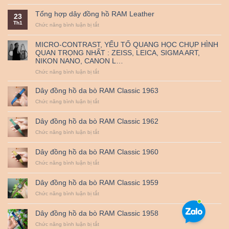
Nguồn
triển
thủ
đến
gốc
khai
công
38mm
Tổng hợp dây đồng hồ RAM Leather
23
và
mã
–
Th1
ý
ở
Chức năng bình luận bị tắt
QR
RAM
nghĩa
Tổng
thanh
Leather
ngày
hợp
toán
MICRO-CONTRAST, YẾU TỐ QUANG HỌC CHỤP HÌNH
Quốc
dây
–
QUAN TRỌNG NHẤT : ZEISS, LEICA, SIGMA ART,
tế
đồng
Miễn
NIKON NANO, CANON L…
Thiếu
hồ
Phí
nhi
RAM
Vận
ở
Chức năng bình luận bị tắt
1-
Leather
Chuyển
MICRO-
6.
CONTRAST,
Dây đồng hồ da bò RAM Classic 1963
YẾU
ở
Chức năng bình luận bị tắt
TỐ
Dây
QUANG
đồng
HỌC
Dây đồng hồ da bò RAM Classic 1962
hồ
CHỤP
da
ở
Chức năng bình luận bị tắt
HÌNH
bò
Dây
QUAN
RAM
đồng
TRỌNG
Dây đồng hồ da bò RAM Classic 1960
Classic
hồ
NHẤT
1963
da
ở
Chức năng bình luận bị tắt
:
bò
Dây
ZEISS,
RAM
đồng
LEICA,
Dây đồng hồ da bò RAM Classic 1959
Classic
hồ
SIGMA
1962
da
ở
Chức năng bình luận bị tắt
ART,
bò
Dây
NIKON
RAM
đồng
NANO,
Dây đồng hồ da bò RAM Classic 1958
Classic
hồ
CANON
1960
da
ở
Chức năng bình luận bị tắt
L…