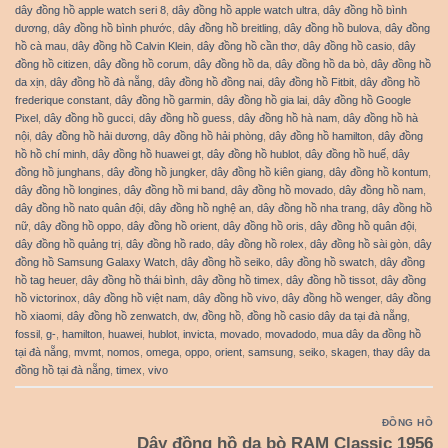
dây đồng hồ apple watch seri 8
,
dây đồng hồ apple watch ultra
,
dây đồng hồ bình
dương
,
dây đồng hồ bình phước
,
dây đồng hồ breitling
,
dây đồng hồ bulova
,
dây đồng
hồ cà mau
,
dây đồng hồ Calvin Klein
,
dây đồng hồ cần thơ
,
dây đồng hồ casio
,
dây
đồng hồ citizen
,
dây đồng hồ corum
,
dây đồng hồ da
,
dây đồng hồ da bò
,
dây đồng hồ
da xịn
,
dây đồng hồ đà nẵng
,
dây đồng hồ đồng nai
,
dây đồng hồ Fitbit
,
dây đồng hồ
frederique constant
,
dây đồng hồ garmin
,
dây đồng hồ gia lai
,
dây đồng hồ Google
Pixel
,
dây đồng hồ gucci
,
dây đồng hồ guess
,
dây đồng hồ hà nam
,
dây đồng hồ hà
nội
,
dây đồng hồ hải dương
,
dây đồng hồ hải phòng
,
dây đồng hồ hamilton
,
dây đồng
hồ hồ chí minh
,
dây đồng hồ huawei gt
,
dây đồng hồ hublot
,
dây đồng hồ huế
,
dây
đồng hồ junghans
,
dây đồng hồ jungker
,
dây đồng hồ kiên giang
,
dây đồng hồ kontum
,
dây đồng hồ longines
,
dây đồng hồ mi band
,
dây đồng hồ movado
,
dây đồng hồ nam
,
dây đồng hồ nato quân đội
,
dây đồng hồ nghệ an
,
dây đồng hồ nha trang
,
dây đồng hồ
nữ
,
dây đồng hồ oppo
,
dây đồng hồ orient
,
dây đồng hồ oris
,
dây đồng hồ quân đội
,
dây đồng hồ quảng trị
,
dây đồng hồ rado
,
dây đồng hồ rolex
,
dây đồng hồ sài gòn
,
dây
đồng hồ Samsung Galaxy Watch
,
dây đồng hồ seiko
,
dây đồng hồ swatch
,
dây đồng
hồ tag heuer
,
dây đồng hồ thái bình
,
dây đồng hồ timex
,
dây đồng hồ tissot
,
dây đồng
hồ victorinox
,
dây đồng hồ việt nam
,
dây đồng hồ vivo
,
dây đồng hồ wenger
,
dây đồng
hồ xiaomi
,
dây đồng hồ zenwatch
,
dw
,
đồng hồ
,
đồng hồ casio dây da tại đà nẵng
,
fossil
,
g-
,
hamilton
,
huawei
,
hublot
,
invicta
,
movado
,
movadodo
,
mua dây da đồng hồ
tại đà nẵng
,
mvmt
,
nomos
,
omega
,
oppo
,
orient
,
samsung
,
seiko
,
skagen
,
thay dây da
đồng hồ tại đà nẵng
,
timex
,
vivo
ĐỒNG HỒ
Dây đồng hồ da bò RAM Classic 1956