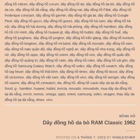
đồng hồ citizen
,
dây đồng hồ corum
,
dây đồng hồ da
,
dây đồng hồ da bò
,
dây đồng hồ
da xịn
,
dây đồng hồ đà nẵng
,
dây đồng hồ đồng nai
,
dây đồng hồ Fitbit
,
dây đồng hồ
frederique constant
,
dây đồng hồ garmin
,
dây đồng hồ gia lai
,
dây đồng hồ Google
Pixel
,
dây đồng hồ gucci
,
dây đồng hồ guess
,
dây đồng hồ hà nam
,
dây đồng hồ hà
nội
,
dây đồng hồ hải dương
,
dây đồng hồ hải phòng
,
dây đồng hồ hamilton
,
dây đồng
hồ hồ chí minh
,
dây đồng hồ huawei gt
,
dây đồng hồ hublot
,
dây đồng hồ huế
,
dây
đồng hồ junghans
,
dây đồng hồ jungker
,
dây đồng hồ kiên giang
,
dây đồng hồ kontum
,
dây đồng hồ longines
,
dây đồng hồ mi band
,
dây đồng hồ movado
,
dây đồng hồ nam
,
dây đồng hồ nato quân đội
,
dây đồng hồ nghệ an
,
dây đồng hồ nha trang
,
dây đồng hồ
nữ
,
dây đồng hồ oppo
,
dây đồng hồ orient
,
dây đồng hồ oris
,
dây đồng hồ quân đội
,
dây đồng hồ quảng trị
,
dây đồng hồ rado
,
dây đồng hồ rolex
,
dây đồng hồ sài gòn
,
dây
đồng hồ Samsung Galaxy Watch
,
dây đồng hồ seiko
,
dây đồng hồ swatch
,
dây đồng
hồ tag heuer
,
dây đồng hồ thái bình
,
dây đồng hồ timex
,
dây đồng hồ tissot
,
dây đồng
hồ victorinox
,
dây đồng hồ việt nam
,
dây đồng hồ vivo
,
dây đồng hồ wenger
,
dây đồng
hồ xiaomi
,
dây đồng hồ zenwatch
,
dw
,
đồng hồ
,
đồng hồ casio dây da tại đà nẵng
,
fossil
,
g-
,
hamilton
,
huawei
,
hublot
,
invicta
,
movado
,
movadodo
,
mua dây da đồng hồ
tại đà nẵng
,
mvmt
,
nomos
,
omega
,
oppo
,
orient
,
samsung
,
seiko
,
skagen
,
thay dây da
đồng hồ tại đà nẵng
,
timex
,
vivo
ĐỒNG HỒ
Dây đồng hồ da bò RAM Classic 1962
POSTED ON
4 THÁNG 7, 2023
BY
RAMLEATHER