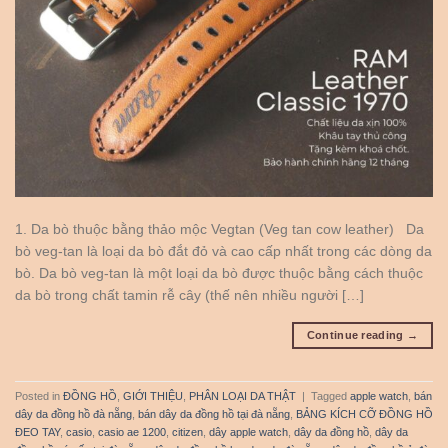
1. Da bò thuộc bằng thảo mộc Vegtan (Veg tan cow leather) Da
bò veg-tan là loại da bò đắt đỏ và cao cấp nhất trong các dòng da
bò. Da bò veg-tan là một loại da bò được thuộc bằng cách thuộc
da bò trong chất tamin rễ cây (thế nên nhiều người […]
Continue reading
→
Posted in
ĐỒNG HỒ
,
GIỚI THIỆU
,
PHÂN LOẠI DA THẬT
|
Tagged
apple watch
,
bán
dây da đồng hồ đà nẵng
,
bán dây da đồng hồ tại đà nẵng
,
BẢNG KÍCH CỠ ĐỒNG HỒ
ĐEO TAY
,
casio
,
casio ae 1200
,
citizen
,
dây apple watch
,
dây da đồng hồ
,
dây da