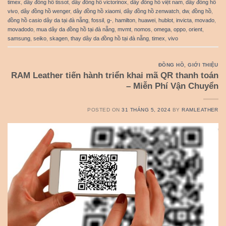
timex
,
dây đồng hồ tissot
,
dây đồng hồ victorinox
,
dây đồng hồ việt nam
,
dây đồng hồ
vivo
,
dây đồng hồ wenger
,
dây đồng hồ xiaomi
,
dây đồng hồ zenwatch
,
dw
,
đồng hồ
,
đồng hồ casio dây da tại đà nẵng
,
fossil
,
g-
,
hamilton
,
huawei
,
hublot
,
invicta
,
movado
,
movadodo
,
mua dây da đồng hồ tại đà nẵng
,
mvmt
,
nomos
,
omega
,
oppo
,
orient
,
samsung
,
seiko
,
skagen
,
thay dây da đồng hồ tại đà nẵng
,
timex
,
vivo
ĐỒNG HỒ
,
GIỚI THIỆU
RAM Leather tiến hành triển khai mã QR thanh toán
– Miễn Phí Vận Chuyển
POSTED ON
31 THÁNG 5, 2024
BY
RAMLEATHER