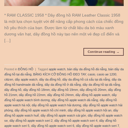
* RAM CLASSIC 1958 * Dây đồng hồ RAM Leather Classic 1958
là một lựa chọn tuyệt vời để nâng cấp phong cách của chiếc đồng
hồ yêu thích của bạn. Được làm từ chất liệu da bò màu xanh
dương vân hạt, dây đồng hồ này tạo nên một vẻ đẹp cổ điển và
[…]
Continue reading
→
Posted in
ĐỒNG HỒ
|
Tagged
apple watch
,
bán dây da đồng hồ đà nẵng
,
bán dây da
đồng hồ tại đà nẵng
,
BẢNG KÍCH CỠ ĐỒNG HỒ ĐEO TAY
,
casio
,
casio ae 1200
,
citizen
,
dây apple watch
,
dây da đồng hồ
,
dây da đồng hồ cá sấu tại đà nẵng
,
dây da
đồng hồ handmade đà nẵng
,
dây da đồng hồ ở đà nẵng
,
dây da đồng hồ tại đà nẵng
,
dây đồng hồ
,
dây đồng hồ 18mm
,
dây đồng hồ 19mm
,
dây đồng hồ 20mm
,
dây đồng
hồ 21mm
,
dây đồng hồ 22mm
,
dây đồng hồ 24mm
,
dây đồng hồ apple watch
,
dây
đồng hồ apple watch bình dương
,
dây đồng hồ apple watch đà nẵng
,
dây đồng hồ
apple watch hà nội
,
dây đồng hồ apple watch hải dương
,
dây đồng hồ apple watch hải
phòng
,
dây đồng hồ apple watch hồ chí minh
,
dây đồng hồ apple watch hội an
,
dây
đồng hồ apple watch huế
,
dây đồng hồ apple watch sài gòn
,
dây đồng hồ apple watch
se
,
dây đồng hồ apple watch seri 2
,
dây đồng hồ apple watch seri 4
,
dây đồng hồ
apple watch seri 5
,
dây đồng hồ apple watch seri 6
,
dây đồng hồ apple watch seri 7
,