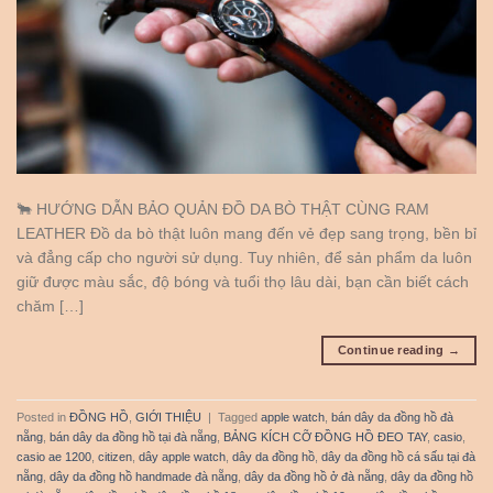
🐂 HƯỚNG DẪN BẢO QUẢN ĐỒ DA BÒ THẬT CÙNG RAM
LEATHER Đồ da bò thật luôn mang đến vẻ đẹp sang trọng, bền bỉ
và đẳng cấp cho người sử dụng. Tuy nhiên, để sản phẩm da luôn
giữ được màu sắc, độ bóng và tuổi thọ lâu dài, bạn cần biết cách
chăm […]
Continue reading
→
Posted in
ĐỒNG HỒ
,
GIỚI THIỆU
|
Tagged
apple watch
,
bán dây da đồng hồ đà
nẵng
,
bán dây da đồng hồ tại đà nẵng
,
BẢNG KÍCH CỠ ĐỒNG HỒ ĐEO TAY
,
casio
,
casio ae 1200
,
citizen
,
dây apple watch
,
dây da đồng hồ
,
dây da đồng hồ cá sấu tại đà
nẵng
,
dây da đồng hồ handmade đà nẵng
,
dây da đồng hồ ở đà nẵng
,
dây da đồng hồ