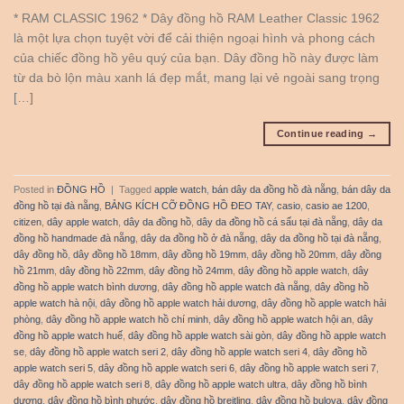
* RAM CLASSIC 1962 * Dây đồng hồ RAM Leather Classic 1962
là một lựa chọn tuyệt vời để cải thiện ngoại hình và phong cách
của chiếc đồng hồ yêu quý của bạn. Dây đồng hồ này được làm
từ da bò lộn màu xanh lá đẹp mắt, mang lại vẻ ngoài sang trọng
[…]
Continue reading
→
Posted in
ĐỒNG HỒ
|
Tagged
apple watch
,
bán dây da đồng hồ đà nẵng
,
bán dây da
đồng hồ tại đà nẵng
,
BẢNG KÍCH CỠ ĐỒNG HỒ ĐEO TAY
,
casio
,
casio ae 1200
,
citizen
,
dây apple watch
,
dây da đồng hồ
,
dây da đồng hồ cá sấu tại đà nẵng
,
dây da
đồng hồ handmade đà nẵng
,
dây da đồng hồ ở đà nẵng
,
dây da đồng hồ tại đà nẵng
,
dây đồng hồ
,
dây đồng hồ 18mm
,
dây đồng hồ 19mm
,
dây đồng hồ 20mm
,
dây đồng
hồ 21mm
,
dây đồng hồ 22mm
,
dây đồng hồ 24mm
,
dây đồng hồ apple watch
,
dây
đồng hồ apple watch bình dương
,
dây đồng hồ apple watch đà nẵng
,
dây đồng hồ
apple watch hà nội
,
dây đồng hồ apple watch hải dương
,
dây đồng hồ apple watch hải
phòng
,
dây đồng hồ apple watch hồ chí minh
,
dây đồng hồ apple watch hội an
,
dây
đồng hồ apple watch huế
,
dây đồng hồ apple watch sài gòn
,
dây đồng hồ apple watch
se
,
dây đồng hồ apple watch seri 2
,
dây đồng hồ apple watch seri 4
,
dây đồng hồ
apple watch seri 5
,
dây đồng hồ apple watch seri 6
,
dây đồng hồ apple watch seri 7
,
dây đồng hồ apple watch seri 8
,
dây đồng hồ apple watch ultra
,
dây đồng hồ bình
dương
,
dây đồng hồ bình phước
,
dây đồng hồ breitling
,
dây đồng hồ bulova
,
dây đồng