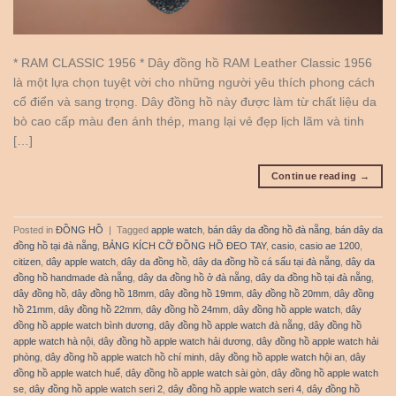
* RAM CLASSIC 1956 * Dây đồng hồ RAM Leather Classic 1956
là một lựa chọn tuyệt vời cho những người yêu thích phong cách
cổ điển và sang trọng. Dây đồng hồ này được làm từ chất liệu da
bò cao cấp màu đen ánh thép, mang lại vẻ đẹp lịch lãm và tinh
[…]
Continue reading
→
Posted in
ĐỒNG HỒ
|
Tagged
apple watch
,
bán dây da đồng hồ đà nẵng
,
bán dây da
đồng hồ tại đà nẵng
,
BẢNG KÍCH CỠ ĐỒNG HỒ ĐEO TAY
,
casio
,
casio ae 1200
,
citizen
,
dây apple watch
,
dây da đồng hồ
,
dây da đồng hồ cá sấu tại đà nẵng
,
dây da
đồng hồ handmade đà nẵng
,
dây da đồng hồ ở đà nẵng
,
dây da đồng hồ tại đà nẵng
,
dây đồng hồ
,
dây đồng hồ 18mm
,
dây đồng hồ 19mm
,
dây đồng hồ 20mm
,
dây đồng
hồ 21mm
,
dây đồng hồ 22mm
,
dây đồng hồ 24mm
,
dây đồng hồ apple watch
,
dây
đồng hồ apple watch bình dương
,
dây đồng hồ apple watch đà nẵng
,
dây đồng hồ
apple watch hà nội
,
dây đồng hồ apple watch hải dương
,
dây đồng hồ apple watch hải
phòng
,
dây đồng hồ apple watch hồ chí minh
,
dây đồng hồ apple watch hội an
,
dây
đồng hồ apple watch huế
,
dây đồng hồ apple watch sài gòn
,
dây đồng hồ apple watch
se
,
dây đồng hồ apple watch seri 2
,
dây đồng hồ apple watch seri 4
,
dây đồng hồ