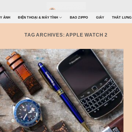
Y ẢNH
ĐIỆN THOẠI & MÁY TÍNH
BAO ZIPPO
GIÀY
THẮT LƯNG
TAG ARCHIVES:
APPLE WATCH 2