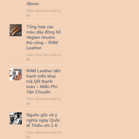
38mm
đồ
da
Chức năng bình luận bị
bò
ở
tắt
thật
Đệm
cùng
Bundstrap
Tổng hợp các
RAM
quân
Leather
màu dây đồng hồ
đội
nha
Vegtan nhuộm
RAM
!
thủ công – RAM
Leather
Leather
B2
nhỏ
Chức năng bình luận bị
dành
ở
tắt
cho
Tổng
đồng
hợp
RAM Leather tiến
hồ
các
hành triển khai
từ
màu
25mm
mã QR thanh
dây
đến
toán – Miễn Phí
đồng
38mm
Vận Chuyển
hồ
Vegtan
Chức năng bình luận bị
nhuộm
ở
tắt
thủ
RAM
công
Leather
Nguồn gốc và ý
–
tiến
nghĩa ngày Quốc
RAM
hành
Leather
tế Thiếu nhi 1-6.
triển
khai
Chức năng bình luận bị
mã
ở
tắt