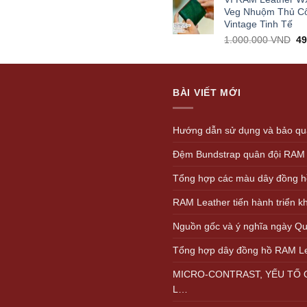
1.
Veg Nhuộm Thủ C
Vintage Tinh Tế
Or
1.000.000
VND
4
pr
wa
1.
BÀI VIẾT MỚI
Hướng dẫn sử dụng và bảo quả
Đệm Bundstrap quân đội RAM
Tổng hợp các màu dây đồng h
RAM Leather tiến hành triển 
Nguồn gốc và ý nghĩa ngày Quố
Tổng hợp dây đồng hồ RAM L
MICRO-CONTRAST, YẾU TỐ Q
L…