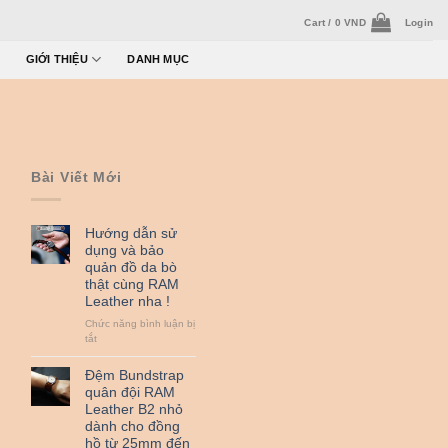
Cart /
0
VND
Login
GIỚI THIỆU
DANH MỤC
Bài Viết Mới
Hướng dẫn sử
dụng và bảo
quản đồ da bò
thật cùng RAM
Leather nha !
Chức năng bình luận bị
ở
tắt
Hướng
dẫn
Đệm Bundstrap
sử
quân đội RAM
dụng
Leather B2 nhỏ
và
dành cho đồng
bảo
hồ từ 25mm đến
quản