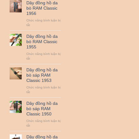
đồng
Dây đồng hồ da
hồ
bò RAM Classic
da
1956
bò
RAM
Chức năng bình luận bị
Classic
ở
tắt
1958
Dây
đồng
Dây đồng hồ da
hồ
bò RAM Classic
da
1955
bò
RAM
Chức năng bình luận bị
Classic
ở
tắt
1956
Dây
đồng
Dây đồng hồ da
hồ
bò sáp RAM
da
Classic 1953
bò
RAM
Chức năng bình luận bị
Classic
ở
tắt
1955
Dây
đồng
Dây đồng hồ da
hồ
bò sáp RAM
da
Classic 1950
bò
sáp
Chức năng bình luận bị
RAM
ở
tắt
Classic
Dây
1953
đồng
Dây đồng hồ da