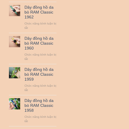
Dây
QUAN
đồng
Dây đồng hồ da
TRỌNG
hồ
bò RAM Classic
NHẤT
da
1962
:
bò
ZEISS,
RAM
Chức năng bình luận bị
LEICA,
Classic
ở
tắt
SIGMA
1963
Dây
ART,
đồng
Dây đồng hồ da
NIKON
hồ
bò RAM Classic
NANO,
da
1960
CANON
bò
L…
RAM
Chức năng bình luận bị
Classic
ở
tắt
1962
Dây
đồng
Dây đồng hồ da
hồ
bò RAM Classic
da
1959
bò
RAM
Chức năng bình luận bị
Classic
ở
tắt
1960
Dây
đồng
Dây đồng hồ da
hồ
bò RAM Classic
da
1958
bò
RAM
Chức năng bình luận bị
Classic
ở
tắt
1959
Dây