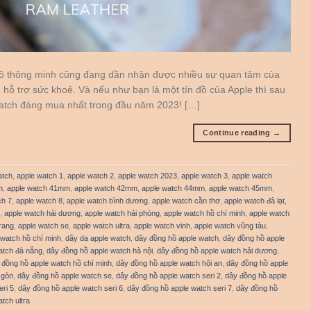
 hồ thông minh cũng đang dần nhận được nhiều sự quan tâm của
hỗ trợ sức khoẻ. Và nếu như bạn là một tín đồ của Apple thì sau
Watch đáng mua nhất trong đầu năm 2023! […]
Continue reading
→
atch
,
apple watch 1
,
apple watch 2
,
apple watch 2023
,
apple watch 3
,
apple watch
m
,
apple watch 41mm
,
apple watch 42mm
,
apple watch 44mm
,
apple watch 45mm
,
ch 7
,
apple watch 8
,
apple watch bình dương
,
apple watch cần thơ
,
apple watch đà lạt
,
,
apple watch hải dương
,
apple watch hải phòng
,
apple watch hồ chí minh
,
apple watch
rang
,
apple watch se
,
apple watch ultra
,
apple watch vinh
,
apple watch vũng tàu
,
 watch hồ chí minh
,
dây da apple watch
,
dây đồng hồ apple watch
,
dây đồng hồ apple
atch đà nẵng
,
dây đồng hồ apple watch hà nội
,
dây đồng hồ apple watch hải dương
,
 đồng hồ apple watch hồ chí minh
,
dây đồng hồ apple watch hội an
,
dây đồng hồ apple
 gòn
,
dây đồng hồ apple watch se
,
dây đồng hồ apple watch seri 2
,
dây đồng hồ apple
ri 5
,
dây đồng hồ apple watch seri 6
,
dây đồng hồ apple watch seri 7
,
dây đồng hồ
tch ultra