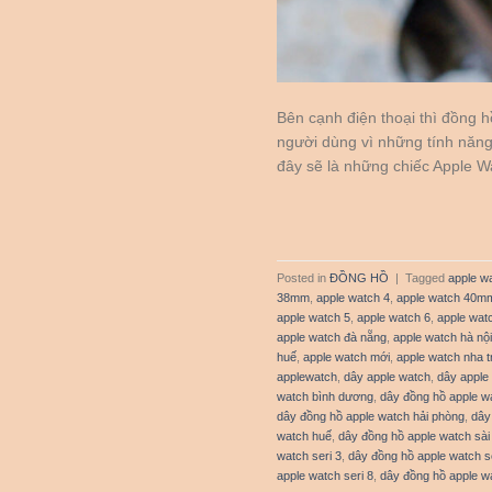
Bên cạnh điện thoại thì đồng
người dùng vì những tính năng 
đây sẽ là những chiếc Apple 
Posted in
ĐỒNG HỒ
|
Tagged
apple w
38mm
,
apple watch 4
,
apple watch 40m
apple watch 5
,
apple watch 6
,
apple wat
apple watch đà nẵng
,
apple watch hà nội
huế
,
apple watch mới
,
apple watch nha t
applewatch
,
dây apple watch
,
dây apple
watch bình dương
,
dây đồng hồ apple w
dây đồng hồ apple watch hải phòng
,
dây
watch huế
,
dây đồng hồ apple watch sài
watch seri 3
,
dây đồng hồ apple watch se
apple watch seri 8
,
dây đồng hồ apple wa