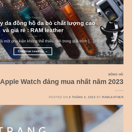
THỜI TRANG
y da đồng hồ da bò chất lượng cao
và giá rẻ : RAM leather
à một phụ kiện không thể thiếu, bởi trong quá trình [...]
Continue reading
→
ĐỒNG HỒ
 Apple Watch đáng mua nhất năm 2023
POSTED ON
6 THÁNG 4, 2023
BY
RAMLEATHER