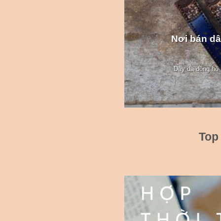
Nơi bán dâ
Dây da đồng hồ l
Top