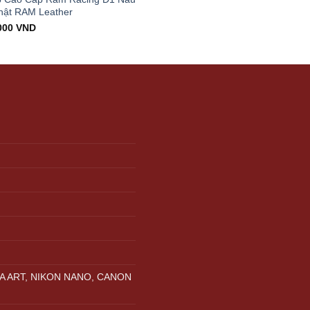
hật RAM Leather
000
VND
A ART, NIKON NANO, CANON