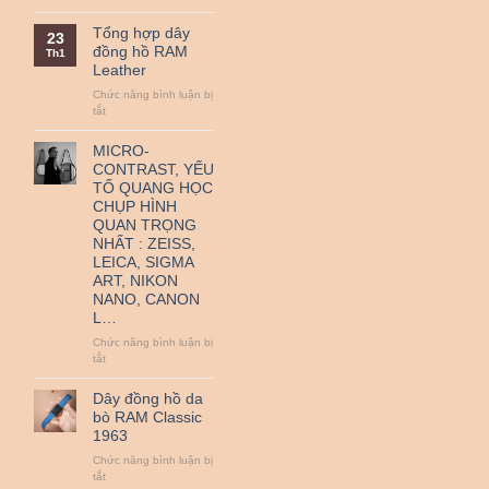
QR
Nguồn
thanh
gốc
Tổng hợp dây
23
toán
và
đồng hồ RAM
Th1
–
ý
Leather
Miễn
nghĩa
Phí
ngày
Chức năng bình luận bị
Vận
Quốc
ở
tắt
Chuyển
tế
Tổng
Thiếu
hợp
MICRO-
nhi
dây
CONTRAST, YẾU
1-
đồng
TỐ QUANG HỌC
6.
hồ
CHỤP HÌNH
RAM
QUAN TRỌNG
Leather
NHẤT : ZEISS,
LEICA, SIGMA
ART, NIKON
NANO, CANON
L…
Chức năng bình luận bị
ở
tắt
MICRO-
CONTRAST,
Dây đồng hồ da
YẾU
bò RAM Classic
TỐ
1963
QUANG
HỌC
Chức năng bình luận bị
CHỤP
ở
tắt
HÌNH