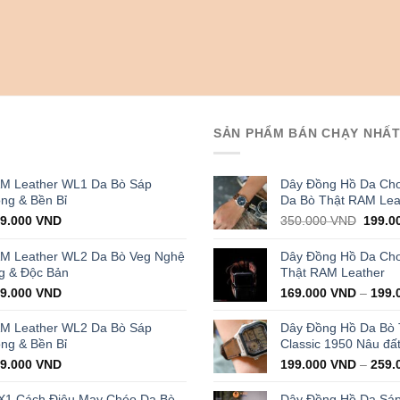
SẢN PHẨM BÁN CHẠY NHẤ
AM Leather WL1 Da Bò Sáp
Dây Đồng Hồ Da Cho
ọng & Bền Bỉ
Da Bò Thật RAM Lea
iginal
Current
Origin
29.000
VND
350.000
VND
199.0
ice
price
price
s:
is:
was:
AM Leather WL2 Da Bò Veg Nghệ
Dây Đồng Hồ Da Cho 
000.000 VND.
429.000 VND.
350.0
g & Độc Bản
Thật RAM Leather
iginal
Current
99.000
VND
169.000
VND
–
199.
ice
price
s:
is:
AM Leather WL2 Da Bò Sáp
Dây Đồng Hồ Da Bò
000.000 VND.
399.000 VND.
ọng & Bền Bỉ
Classic 1950 Nâu đấ
iginal
Current
99.000
VND
199.000
VND
–
259.
ice
price
s:
is:
X1 Cách Điệu May Chéo Da Bò
Dây Đồng Hồ Da Sá