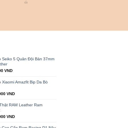
dõi
ở
tắt
sức
Cách
khỏe
chọn
hiệu
đồng
quả
hồ
có
cho
lượt
nam
bán
cổ
cao
tay
nhất
nhỏ
T
thị
trường
 Seiko 5 Quân Đội Bản 37mm
ther
al
Current
00
VND
price
is:
Xiaomi Amazfit Bip Da Bò
00 VND.
199.000 VND.
000
VND
 Thật RAM Leather Ram
t
000
VND
p Cao Cấp Ram Racing D1 Nâu