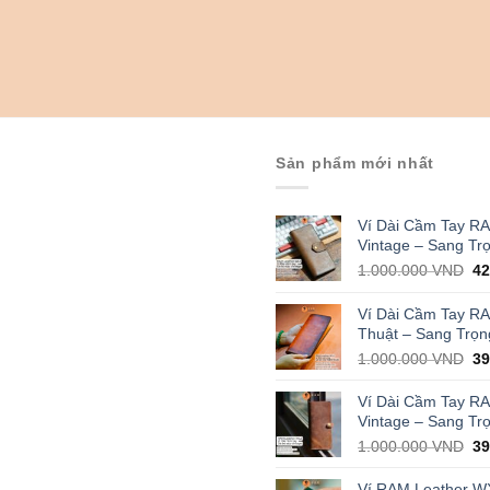
Sản phẩm mới nhất
Ví Dài Cầm Tay R
Vintage – Sang Tr
Or
1.000.000
VND
4
pr
wa
Ví Dài Cầm Tay R
1.
Thuật – Sang Trọn
Or
1.000.000
VND
3
pr
wa
Ví Dài Cầm Tay R
1.
Vintage – Sang Tr
Or
1.000.000
VND
3
pr
wa
Ví RAM Leather W