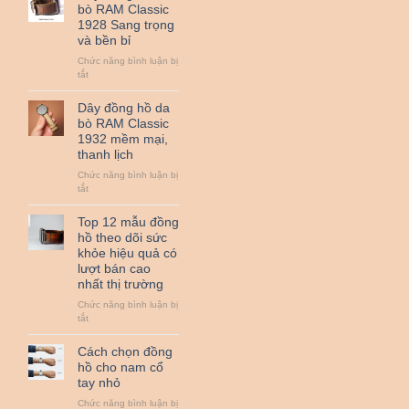
hồ
bò RAM Classic
da
1928 Sang trọng
bò
và bền bỉ
sáp
RAM
Chức năng bình luận bị
Classic
ở
tắt
1950
Dây
đồng
Dây đồng hồ da
hồ
bò RAM Classic
da
1932 mềm mại,
bò
thanh lịch
RAM
Classic
Chức năng bình luận bị
1928
ở
tắt
Sang
Dây
trọng
đồng
Top 12 mẫu đồng
và
hồ
hồ theo dõi sức
bền
da
khỏe hiệu quả có
bỉ
bò
lượt bán cao
RAM
nhất thị trường
Classic
1932
Chức năng bình luận bị
mềm
ở
tắt
mại,
Top
thanh
12
Cách chọn đồng
lịch
mẫu
hồ cho nam cổ
đồng
tay nhỏ
hồ
theo
Chức năng bình luận bị