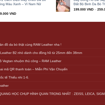
000.000 VND.
399.000 VND.
ông Màu Xanh – Ví Nam Nữ
Đất Bộ Binh Da Bò T
199.000
VND
–
259.
iginal
Current
99.000
VND
ice
price
s:
is:
000.000 VND.
499.000 VND.
n đồ da bò thật cùng RAM Leather nha !
 Leather B2 nhỏ dành cho đồng hồ từ 25mm đến 38mm
ồ Vegtan nhuộm thủ công – RAM Leather
khai mã QR thanh toán – Miễn Phí Vận Chuyển
c tế Thiếu nhi 1-6.
eather
UANG HỌC CHỤP HÌNH QUAN TRỌNG NHẤT : ZEISS, LEICA, SIGM