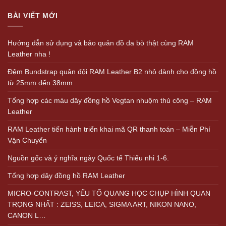
BÀI VIẾT MỚI
Hướng dẫn sử dụng và bảo quản đồ da bò thật cùng RAM
Leather nha !
Đệm Bundstrap quân đội RAM Leather B2 nhỏ dành cho đồng hồ
từ 25mm đến 38mm
Tổng hợp các màu dây đồng hồ Vegtan nhuộm thủ công – RAM
Leather
RAM Leather tiến hành triển khai mã QR thanh toán – Miễn Phí
Vận Chuyển
Nguồn gốc và ý nghĩa ngày Quốc tế Thiếu nhi 1-6.
Tổng hợp dây đồng hồ RAM Leather
MICRO-CONTRAST, YẾU TỐ QUANG HỌC CHỤP HÌNH QUAN
TRỌNG NHẤT : ZEISS, LEICA, SIGMA ART, NIKON NANO,
CANON L…