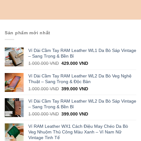
đồng
dõi
lịch
hồ
sức
cho
khỏe
nam
hiệu
cổ
quả
tay
có
nhỏ
lượt
Sản phẩm mới nhất
bán
cao
nhất
thị
Ví Dài Cầm Tay RAM Leather WL1 Da Bò Sáp Vintage
trường
– Sang Trọng & Bền Bỉ
Original
Current
1.000.000
VND
429.000
VND
price
price
was:
is:
Ví Dài Cầm Tay RAM Leather WL2 Da Bò Veg Nghệ
1.000.000 VND.
429.000 VND.
Thuật – Sang Trọng & Độc Bản
Original
Current
1.000.000
VND
399.000
VND
price
price
was:
is:
Ví Dài Cầm Tay RAM Leather WL2 Da Bò Sáp Vintage
1.000.000 VND.
399.000 VND.
– Sang Trọng & Bền Bỉ
Original
Current
1.000.000
VND
399.000
VND
price
price
was:
is:
Ví RAM Leather WX1 Cách Điệu May Chéo Da Bò
1.000.000 VND.
399.000 VND.
Veg Nhuộm Thủ Công Màu Xanh – Ví Nam Nữ
Vintage Tinh Tế