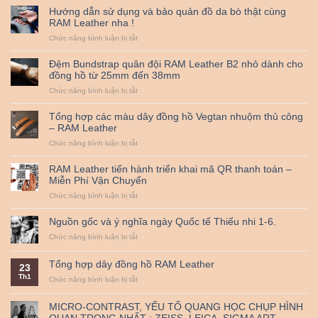
Hướng dẫn sử dụng và bảo quản đồ da bò thật cùng
RAM Leather nha !
ở
Chức năng bình luận bị tắt
Hướng
dẫn
Đệm Bundstrap quân đội RAM Leather B2 nhỏ dành cho
sử
đồng hồ từ 25mm đến 38mm
dụng
ở
Chức năng bình luận bị tắt
và
Đệm
bảo
Bundstrap
quản
Tổng hợp các màu dây đồng hồ Vegtan nhuộm thủ công
quân
đồ
– RAM Leather
đội
da
ở
Chức năng bình luận bị tắt
RAM
bò
Tổng
Leather
thật
hợp
B2
cùng
RAM Leather tiến hành triển khai mã QR thanh toán –
các
nhỏ
RAM
Miễn Phí Vận Chuyển
màu
dành
Leather
ở
Chức năng bình luận bị tắt
dây
cho
nha
RAM
đồng
đồng
!
Leather
hồ
hồ
Nguồn gốc và ý nghĩa ngày Quốc tế Thiếu nhi 1-6.
tiến
Vegtan
từ
ở
Chức năng bình luận bị tắt
hành
nhuộm
25mm
Nguồn
triển
thủ
đến
gốc
khai
công
38mm
Tổng hợp dây đồng hồ RAM Leather
23
và
mã
–
Th1
ý
ở
Chức năng bình luận bị tắt
QR
RAM
nghĩa
Tổng
thanh
Leather
ngày
hợp
toán
MICRO-CONTRAST, YẾU TỐ QUANG HỌC CHỤP HÌNH
Quốc
dây
–
QUAN TRỌNG NHẤT : ZEISS, LEICA, SIGMA ART,