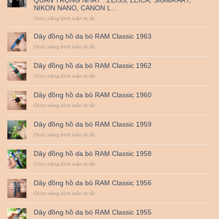
tế
đồng
Miễn
NIKON NANO, CANON L…
Thiếu
hồ
Phí
nhi
RAM
Vận
ở
Chức năng bình luận bị tắt
1-
Leather
Chuyển
MICRO-
6.
CONTRAST,
Dây đồng hồ da bò RAM Classic 1963
YẾU
ở
Chức năng bình luận bị tắt
TỐ
Dây
QUANG
đồng
HỌC
Dây đồng hồ da bò RAM Classic 1962
hồ
CHỤP
da
ở
Chức năng bình luận bị tắt
HÌNH
bò
Dây
QUAN
RAM
đồng
TRỌNG
Dây đồng hồ da bò RAM Classic 1960
Classic
hồ
NHẤT
1963
da
ở
Chức năng bình luận bị tắt
:
bò
Dây
ZEISS,
RAM
đồng
LEICA,
Dây đồng hồ da bò RAM Classic 1959
Classic
hồ
SIGMA
1962
da
ở
Chức năng bình luận bị tắt
ART,
bò
Dây
NIKON
RAM
đồng
NANO,
Dây đồng hồ da bò RAM Classic 1958
Classic
hồ
CANON
1960
da
ở
Chức năng bình luận bị tắt
L…
bò
Dây
RAM
đồng
Dây đồng hồ da bò RAM Classic 1956
Classic
hồ
1959
da
ở
Chức năng bình luận bị tắt
bò
Dây
RAM
đồng
Dây đồng hồ da bò RAM Classic 1955
Classic
hồ