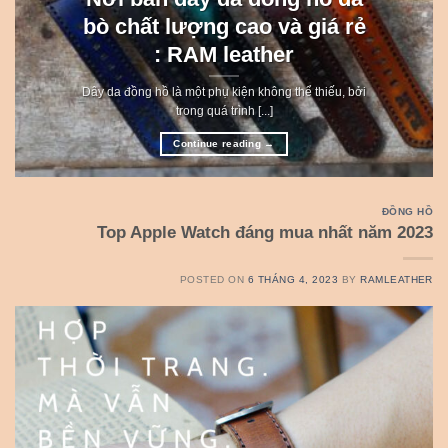
bò chất lượng cao và giá rẻ
: RAM leather
Dây da đồng hồ là một phụ kiện không thể thiếu, bởi
trong quá trình [...]
Continue reading
→
ĐỒNG HỒ
Top Apple Watch đáng mua nhất năm 2023
POSTED ON
6 THÁNG 4, 2023
BY
RAMLEATHER