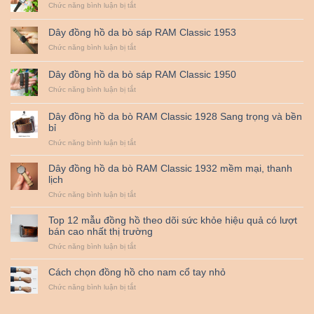
1958
da
ở
Chức năng bình luận bị tắt
bò
Dây
RAM
đồng
Dây đồng hồ da bò sáp RAM Classic 1953
Classic
hồ
1956
da
ở
Chức năng bình luận bị tắt
bò
Dây
RAM
đồng
Dây đồng hồ da bò sáp RAM Classic 1950
Classic
hồ
1955
da
ở
Chức năng bình luận bị tắt
bò
Dây
sáp
đồng
Dây đồng hồ da bò RAM Classic 1928 Sang trọng và bền
RAM
hồ
bỉ
Classic
da
1953
bò
ở
Chức năng bình luận bị tắt
sáp
Dây
RAM
đồng
Dây đồng hồ da bò RAM Classic 1932 mềm mại, thanh
Classic
hồ
lịch
1950
da
ở
Chức năng bình luận bị tắt
bò
Dây
RAM
đồng
Classic
Top 12 mẫu đồng hồ theo dõi sức khỏe hiệu quả có lượt
hồ
1928
bán cao nhất thị trường
da
Sang
ở
Chức năng bình luận bị tắt
bò
trọng
Top
RAM
và
12
Classic
bền
Cách chọn đồng hồ cho nam cổ tay nhỏ
mẫu
1932
bỉ
ở
Chức năng bình luận bị tắt
đồng
mềm
Cách
hồ
mại,
chọn
theo
thanh