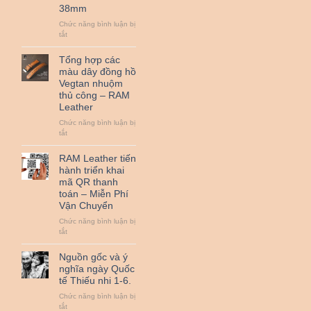
38mm
đồ
da
Chức năng bình luận bị
bò
ở
tắt
thật
Đệm
cùng
Bundstrap
Tổng hợp các
RAM
quân
Leather
màu dây đồng hồ
đội
nha
Vegtan nhuộm
RAM
!
thủ công – RAM
Leather
Leather
B2
nhỏ
Chức năng bình luận bị
dành
ở
tắt
cho
Tổng
đồng
hợp
RAM Leather tiến
hồ
các
hành triển khai
từ
màu
25mm
mã QR thanh
dây
đến
toán – Miễn Phí
đồng
38mm
Vận Chuyển
hồ
Vegtan
Chức năng bình luận bị
nhuộm
ở
tắt
thủ
RAM
công
Leather
Nguồn gốc và ý
–
tiến
nghĩa ngày Quốc
RAM
hành
Leather
tế Thiếu nhi 1-6.
triển
khai
Chức năng bình luận bị
mã
ở
tắt