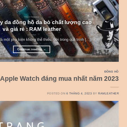
THỜI TRANG
y da đồng hồ da bò chất lượng cao
và giá rẻ : RAM leather
à một phụ kiện không thể thiếu, bởi trong quá trình [...]
Continue reading
→
ĐỒNG HỒ
 Apple Watch đáng mua nhất năm 2023
POSTED ON
6 THÁNG 4, 2023
BY
RAMLEATHER