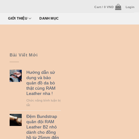
Cart /
0
VND
Login
GIỚI THIỆU
DANH MỤC
Bài Viết Mới
Hướng dẫn sử
dụng và bảo
quản đồ da bò
thật cùng RAM
Leather nha !
Chức năng bình luận bị
ở
tắt
Hướng
dẫn
Đệm Bundstrap
sử
quân đội RAM
dụng
Leather B2 nhỏ
và
dành cho đồng
bảo
hồ từ 25mm đến
quản