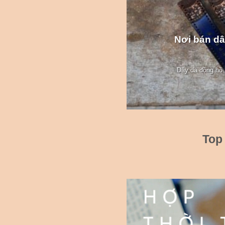
Nơi bán dâ
Dây da đồng hồ l
Top