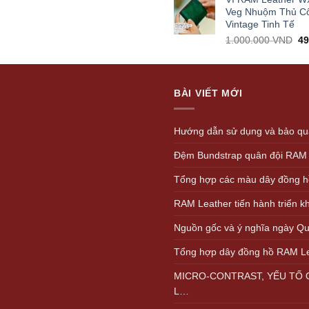
1.
Veg Nhuộm Thủ C
Vintage Tinh Tế
Or
1.000.000
VND
4
pr
wa
1.
BÀI VIẾT MỚI
Hướng dẫn sử dụng và bảo quả
Đệm Bundstrap quân đội RAM
Tổng hợp các màu dây đồng h
RAM Leather tiến hành triển 
Nguồn gốc và ý nghĩa ngày Quố
Tổng hợp dây đồng hồ RAM L
MICRO-CONTRAST, YẾU TỐ Q
L…