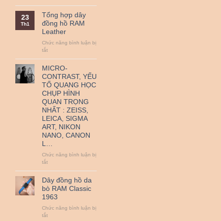
QR
Nguồn
thanh
gốc
Tổng hợp dây
23
toán
và
đồng hồ RAM
Th1
–
ý
Leather
Miễn
nghĩa
Phí
ngày
Chức năng bình luận bị
Vận
Quốc
ở
tắt
Chuyển
tế
Tổng
Thiếu
hợp
MICRO-
nhi
dây
CONTRAST, YẾU
1-
đồng
TỐ QUANG HỌC
6.
hồ
CHỤP HÌNH
RAM
QUAN TRỌNG
Leather
NHẤT : ZEISS,
LEICA, SIGMA
ART, NIKON
NANO, CANON
L…
Chức năng bình luận bị
ở
tắt
MICRO-
CONTRAST,
Dây đồng hồ da
YẾU
bò RAM Classic
TỐ
1963
QUANG
HỌC
Chức năng bình luận bị
CHỤP
ở
tắt
HÌNH