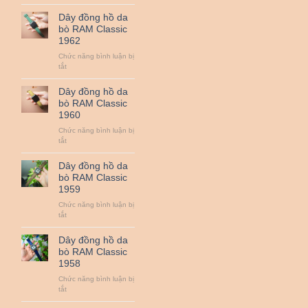
Dây
QUAN
đồng
Dây đồng hồ da
TRỌNG
hồ
bò RAM Classic
NHẤT
da
1962
:
bò
ZEISS,
RAM
Chức năng bình luận bị
LEICA,
Classic
ở
tắt
SIGMA
1963
Dây
ART,
đồng
Dây đồng hồ da
NIKON
hồ
bò RAM Classic
NANO,
da
1960
CANON
bò
L…
RAM
Chức năng bình luận bị
Classic
ở
tắt
1962
Dây
đồng
Dây đồng hồ da
hồ
bò RAM Classic
da
1959
bò
RAM
Chức năng bình luận bị
Classic
ở
tắt
1960
Dây
đồng
Dây đồng hồ da
hồ
bò RAM Classic
da
1958
bò
RAM
Chức năng bình luận bị
Classic
ở
tắt
1959
Dây