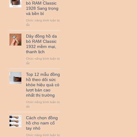
hồ
bò RAM Classic
da
1928 Sang trọng
bò
và bền bỉ
sáp
RAM
Chức năng bình luận bị
Classic
ở
tắt
1950
Dây
đồng
Dây đồng hồ da
hồ
bò RAM Classic
da
1932 mềm mại,
bò
thanh lịch
RAM
Classic
Chức năng bình luận bị
1928
ở
tắt
Sang
Dây
trọng
đồng
Top 12 mẫu đồng
và
hồ
hồ theo dõi sức
bền
da
khỏe hiệu quả có
bỉ
bò
lượt bán cao
RAM
nhất thị trường
Classic
1932
Chức năng bình luận bị
mềm
ở
tắt
mại,
Top
thanh
12
Cách chọn đồng
lịch
mẫu
hồ cho nam cổ
đồng
tay nhỏ
hồ
theo
Chức năng bình luận bị