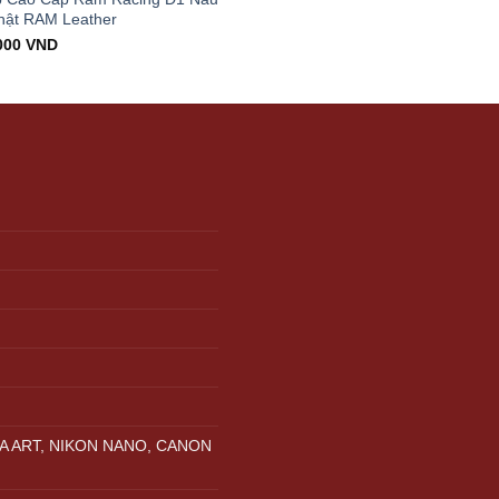
hật RAM Leather
000
VND
A ART, NIKON NANO, CANON