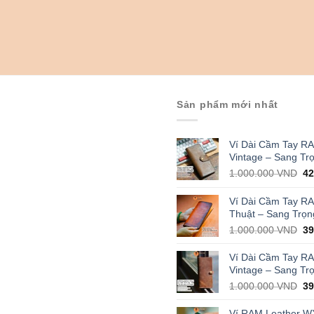
Sản phẩm mới nhất
Ví Dài Cầm Tay R
Vintage – Sang Tr
Or
1.000.000
VND
4
pr
wa
Ví Dài Cầm Tay R
1.
Thuật – Sang Trọn
Or
1.000.000
VND
3
pr
wa
Ví Dài Cầm Tay R
1.
Vintage – Sang Tr
Or
1.000.000
VND
3
pr
wa
Ví RAM Leather W