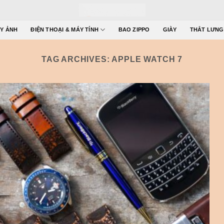
Y ẢNH
ĐIỆN THOẠI & MÁY TÍNH
BAO ZIPPO
GIÀY
THẮT LƯNG
TAG ARCHIVES:
APPLE WATCH 7