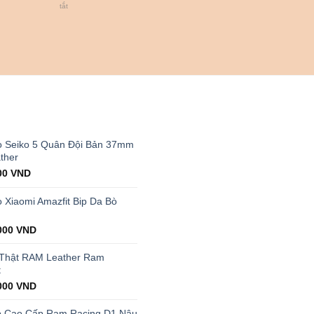
dõi
ở
tắt
sức
Cách
khỏe
chọn
hiệu
đồng
quả
hồ
có
cho
lượt
nam
bán
cổ
cao
tay
nhất
nhỏ
T
thị
trường
 Seiko 5 Quân Đội Bản 37mm
ther
al
Current
00
VND
price
is:
Xiaomi Amazfit Bip Da Bò
00 VND.
199.000 VND.
000
VND
 Thật RAM Leather Ram
t
000
VND
p Cao Cấp Ram Racing D1 Nâu