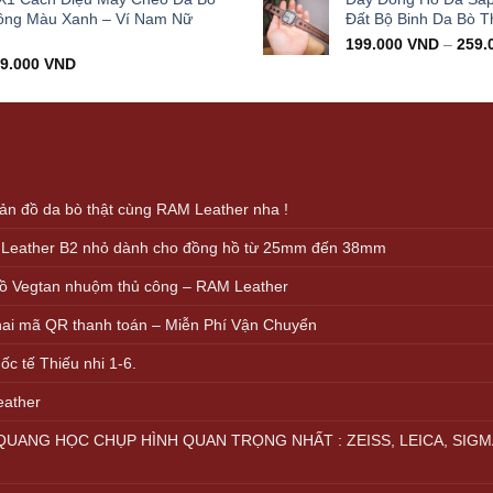
000.000 VND.
399.000 VND.
ông Màu Xanh – Ví Nam Nữ
Đất Bộ Binh Da Bò T
199.000
VND
–
259.
iginal
Current
99.000
VND
ice
price
s:
is:
000.000 VND.
499.000 VND.
n đồ da bò thật cùng RAM Leather nha !
 Leather B2 nhỏ dành cho đồng hồ từ 25mm đến 38mm
ồ Vegtan nhuộm thủ công – RAM Leather
khai mã QR thanh toán – Miễn Phí Vận Chuyển
c tế Thiếu nhi 1-6.
eather
UANG HỌC CHỤP HÌNH QUAN TRỌNG NHẤT : ZEISS, LEICA, SIGM