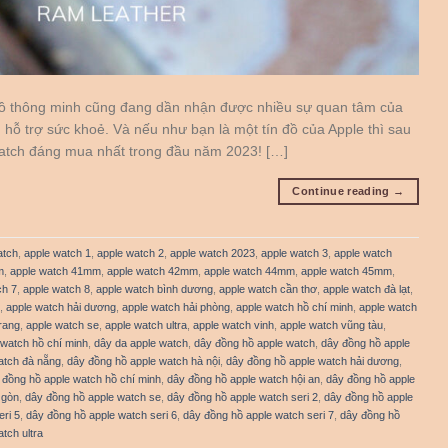
 hồ thông minh cũng đang dần nhận được nhiều sự quan tâm của
hỗ trợ sức khoẻ. Và nếu như bạn là một tín đồ của Apple thì sau
Watch đáng mua nhất trong đầu năm 2023! […]
Continue reading
→
atch
,
apple watch 1
,
apple watch 2
,
apple watch 2023
,
apple watch 3
,
apple watch
m
,
apple watch 41mm
,
apple watch 42mm
,
apple watch 44mm
,
apple watch 45mm
,
ch 7
,
apple watch 8
,
apple watch bình dương
,
apple watch cần thơ
,
apple watch đà lạt
,
,
apple watch hải dương
,
apple watch hải phòng
,
apple watch hồ chí minh
,
apple watch
rang
,
apple watch se
,
apple watch ultra
,
apple watch vinh
,
apple watch vũng tàu
,
 watch hồ chí minh
,
dây da apple watch
,
dây đồng hồ apple watch
,
dây đồng hồ apple
atch đà nẵng
,
dây đồng hồ apple watch hà nội
,
dây đồng hồ apple watch hải dương
,
 đồng hồ apple watch hồ chí minh
,
dây đồng hồ apple watch hội an
,
dây đồng hồ apple
 gòn
,
dây đồng hồ apple watch se
,
dây đồng hồ apple watch seri 2
,
dây đồng hồ apple
ri 5
,
dây đồng hồ apple watch seri 6
,
dây đồng hồ apple watch seri 7
,
dây đồng hồ
tch ultra