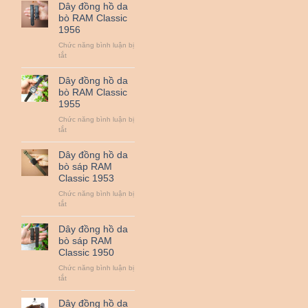
đồng
Dây đồng hồ da
hồ
bò RAM Classic
da
1956
bò
RAM
Chức năng bình luận bị
Classic
ở
tắt
1958
Dây
đồng
Dây đồng hồ da
hồ
bò RAM Classic
da
1955
bò
RAM
Chức năng bình luận bị
Classic
ở
tắt
1956
Dây
đồng
Dây đồng hồ da
hồ
bò sáp RAM
da
Classic 1953
bò
RAM
Chức năng bình luận bị
Classic
ở
tắt
1955
Dây
đồng
Dây đồng hồ da
hồ
bò sáp RAM
da
Classic 1950
bò
sáp
Chức năng bình luận bị
RAM
ở
tắt
Classic
Dây
1953
đồng
Dây đồng hồ da