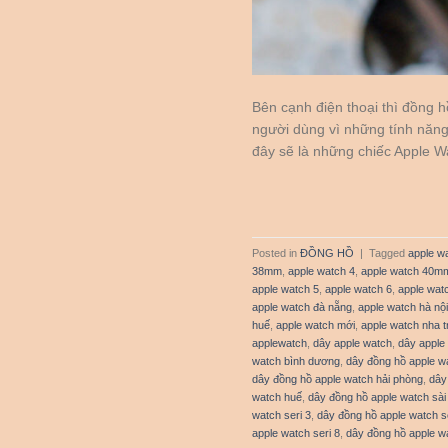
Bên cạnh điện thoại thì đồng
người dùng vì những tính năng 
đây sẽ là những chiếc Apple 
Posted in
ĐỒNG HỒ
|
Tagged
apple w
38mm
,
apple watch 4
,
apple watch 40m
apple watch 5
,
apple watch 6
,
apple wat
apple watch đà nẵng
,
apple watch hà nội
huế
,
apple watch mới
,
apple watch nha t
applewatch
,
dây apple watch
,
dây apple
watch bình dương
,
dây đồng hồ apple w
dây đồng hồ apple watch hải phòng
,
dây
watch huế
,
dây đồng hồ apple watch sài
watch seri 3
,
dây đồng hồ apple watch se
apple watch seri 8
,
dây đồng hồ apple wa