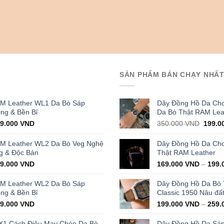
SẢN PHẨM BÁN CHẠY NHẤ
AM Leather WL1 Da Bò Sáp
Dây Đồng Hồ Da Cho
ọng & Bền Bỉ
Da Bò Thật RAM Lea
iginal
Current
Origin
29.000
VND
350.000
VND
199.0
ice
price
price
s:
is:
was:
AM Leather WL2 Da Bò Veg Nghệ
Dây Đồng Hồ Da Cho 
000.000 VND.
429.000 VND.
350.0
g & Độc Bản
Thật RAM Leather
iginal
Current
99.000
VND
169.000
VND
–
199.
ice
price
s:
is:
AM Leather WL2 Da Bò Sáp
Dây Đồng Hồ Da Bò
000.000 VND.
399.000 VND.
ọng & Bền Bỉ
Classic 1950 Nâu đấ
iginal
Current
99.000
VND
199.000
VND
–
259.
ice
price
s:
is:
X1 Cách Điệu May Chéo Da Bò
Dây Đồng Hồ Da Sá