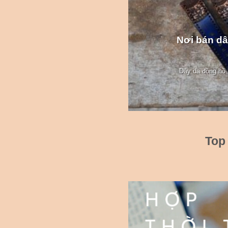
Nơi bán dâ
Dây da đồng hồ l
Top