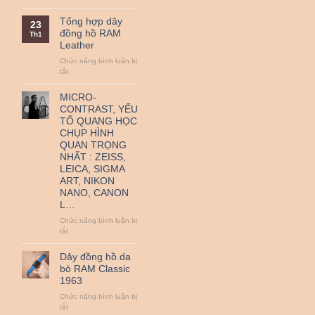
QR
Nguồn
thanh
gốc
Tổng hợp dây
23
toán
và
đồng hồ RAM
Th1
–
ý
Leather
Miễn
nghĩa
Phí
ngày
Chức năng bình luận bị
Vận
Quốc
ở
tắt
Chuyển
tế
Tổng
Thiếu
hợp
MICRO-
nhi
dây
CONTRAST, YẾU
1-
đồng
TỐ QUANG HỌC
6.
hồ
CHỤP HÌNH
RAM
QUAN TRỌNG
Leather
NHẤT : ZEISS,
LEICA, SIGMA
ART, NIKON
NANO, CANON
L…
Chức năng bình luận bị
ở
tắt
MICRO-
CONTRAST,
Dây đồng hồ da
YẾU
bò RAM Classic
TỐ
1963
QUANG
HỌC
Chức năng bình luận bị
CHỤP
ở
tắt
HÌNH