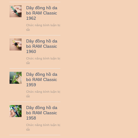
Dây
QUAN
đồng
Dây đồng hồ da
TRỌNG
hồ
bò RAM Classic
NHẤT
da
1962
:
bò
ZEISS,
RAM
Chức năng bình luận bị
LEICA,
Classic
ở
tắt
SIGMA
1963
Dây
ART,
đồng
Dây đồng hồ da
NIKON
hồ
bò RAM Classic
NANO,
da
1960
CANON
bò
L…
RAM
Chức năng bình luận bị
Classic
ở
tắt
1962
Dây
đồng
Dây đồng hồ da
hồ
bò RAM Classic
da
1959
bò
RAM
Chức năng bình luận bị
Classic
ở
tắt
1960
Dây
đồng
Dây đồng hồ da
hồ
bò RAM Classic
da
1958
bò
RAM
Chức năng bình luận bị
Classic
ở
tắt
1959
Dây