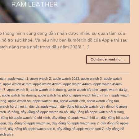
 hồ thông minh cũng đang dần nhận được nhiều sự quan tâm của
hỗ trợ sức khoẻ. Và nếu như bạn là một tín đồ của Apple thì sau
Watch đáng mua nhất trong đầu năm 2023! […]
Continue reading
→
atch
,
apple watch 1
,
apple watch 2
,
apple watch 2023
,
apple watch 3
,
apple watch
m
,
apple watch 41mm
,
apple watch 42mm
,
apple watch 44mm
,
apple watch 45mm
,
ch 7
,
apple watch 8
,
apple watch bình dương
,
apple watch cần thơ
,
apple watch đà lạt
,
,
apple watch hải dương
,
apple watch hải phòng
,
apple watch hồ chí minh
,
apple watch
rang
,
apple watch se
,
apple watch ultra
,
apple watch vinh
,
apple watch vũng tàu
,
 watch hồ chí minh
,
dây da apple watch
,
dây đồng hồ apple watch
,
dây đồng hồ apple
atch đà nẵng
,
dây đồng hồ apple watch hà nội
,
dây đồng hồ apple watch hải dương
,
 đồng hồ apple watch hồ chí minh
,
dây đồng hồ apple watch hội an
,
dây đồng hồ apple
 gòn
,
dây đồng hồ apple watch se
,
dây đồng hồ apple watch seri 2
,
dây đồng hồ apple
ri 5
,
dây đồng hồ apple watch seri 6
,
dây đồng hồ apple watch seri 7
,
dây đồng hồ
tch ultra