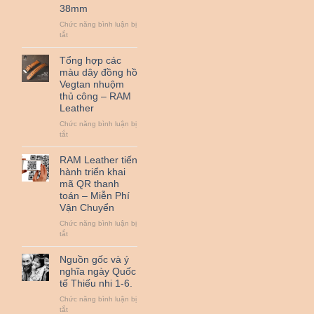
38mm
đồ
da
Chức năng bình luận bị
bò
ở
tắt
thật
Đệm
cùng
Bundstrap
Tổng hợp các
RAM
quân
Leather
màu dây đồng hồ
đội
nha
Vegtan nhuộm
RAM
!
thủ công – RAM
Leather
Leather
B2
nhỏ
Chức năng bình luận bị
dành
ở
tắt
cho
Tổng
đồng
hợp
RAM Leather tiến
hồ
các
hành triển khai
từ
màu
25mm
mã QR thanh
dây
đến
toán – Miễn Phí
đồng
38mm
Vận Chuyển
hồ
Vegtan
Chức năng bình luận bị
nhuộm
ở
tắt
thủ
RAM
công
Leather
Nguồn gốc và ý
–
tiến
nghĩa ngày Quốc
RAM
hành
Leather
tế Thiếu nhi 1-6.
triển
khai
Chức năng bình luận bị
mã
ở
tắt