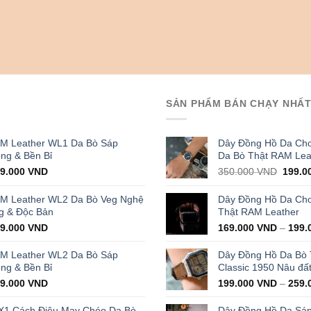
SẢN PHẨM BÁN CHẠY NHẤ
AM Leather WL1 Da Bò Sáp
Dây Đồng Hồ Da Cho
ọng & Bền Bỉ
Da Bò Thật RAM Lea
iginal
Current
Origin
29.000
VND
350.000
VND
199.0
ice
price
price
s:
is:
was:
AM Leather WL2 Da Bò Veg Nghệ
Dây Đồng Hồ Da Cho 
000.000 VND.
429.000 VND.
350.0
g & Độc Bản
Thật RAM Leather
iginal
Current
99.000
VND
169.000
VND
–
199.
ice
price
s:
is:
AM Leather WL2 Da Bò Sáp
Dây Đồng Hồ Da Bò
000.000 VND.
399.000 VND.
ọng & Bền Bỉ
Classic 1950 Nâu đấ
iginal
Current
99.000
VND
199.000
VND
–
259.
ice
price
s:
is:
X1 Cách Điệu May Chéo Da Bò
Dây Đồng Hồ Da Sá