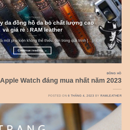
THỜI TRANG
y da đồng hồ da bò chất lượng cao
và giá rẻ : RAM leather
à một phụ kiện không thể thiếu, bởi trong quá trình [...]
Continue reading
→
ĐỒNG HỒ
 Apple Watch đáng mua nhất năm 2023
POSTED ON
6 THÁNG 4, 2023
BY
RAMLEATHER