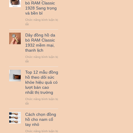
hồ
bò RAM Classic
da
1928 Sang trọng
bò
và bền bỉ
sáp
RAM
Chức năng bình luận bị
Classic
ở
tắt
1950
Dây
đồng
Dây đồng hồ da
hồ
bò RAM Classic
da
1932 mềm mại,
bò
thanh lịch
RAM
Classic
Chức năng bình luận bị
1928
ở
tắt
Sang
Dây
trọng
đồng
Top 12 mẫu đồng
và
hồ
hồ theo dõi sức
bền
da
khỏe hiệu quả có
bỉ
bò
lượt bán cao
RAM
nhất thị trường
Classic
1932
Chức năng bình luận bị
mềm
ở
tắt
mại,
Top
thanh
12
Cách chọn đồng
lịch
mẫu
hồ cho nam cổ
đồng
tay nhỏ
hồ
theo
Chức năng bình luận bị