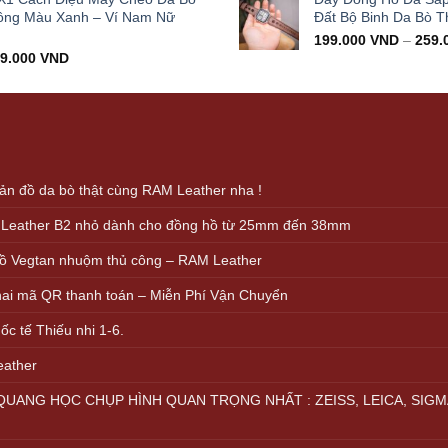
000.000 VND.
399.000 VND.
ông Màu Xanh – Ví Nam Nữ
Đất Bộ Binh Da Bò T
199.000
VND
–
259.
iginal
Current
99.000
VND
ice
price
s:
is:
000.000 VND.
499.000 VND.
n đồ da bò thật cùng RAM Leather nha !
 Leather B2 nhỏ dành cho đồng hồ từ 25mm đến 38mm
ồ Vegtan nhuộm thủ công – RAM Leather
khai mã QR thanh toán – Miễn Phí Vận Chuyển
c tế Thiếu nhi 1-6.
eather
UANG HỌC CHỤP HÌNH QUAN TRỌNG NHẤT : ZEISS, LEICA, SIGM