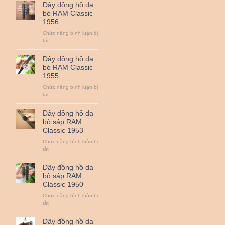
đồng
Dây đồng hồ da
hồ
bò RAM Classic
da
1956
bò
RAM
Chức năng bình luận bị
Classic
ở
tắt
1958
Dây
đồng
Dây đồng hồ da
hồ
bò RAM Classic
da
1955
bò
RAM
Chức năng bình luận bị
Classic
ở
tắt
1956
Dây
đồng
Dây đồng hồ da
hồ
bò sáp RAM
da
Classic 1953
bò
RAM
Chức năng bình luận bị
Classic
ở
tắt
1955
Dây
đồng
Dây đồng hồ da
hồ
bò sáp RAM
da
Classic 1950
bò
sáp
Chức năng bình luận bị
RAM
ở
tắt
Classic
Dây
1953
đồng
Dây đồng hồ da