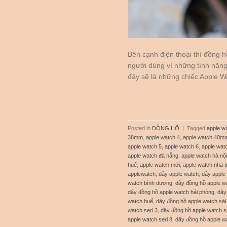
Bên cạnh điện thoại thì đồng
người dùng vì những tính năng 
đây sẽ là những chiếc Apple 
Posted in
ĐỒNG HỒ
|
Tagged
apple w
38mm
,
apple watch 4
,
apple watch 40m
apple watch 5
,
apple watch 6
,
apple wat
apple watch đà nẵng
,
apple watch hà nội
huế
,
apple watch mới
,
apple watch nha t
applewatch
,
dây apple watch
,
dây apple
watch bình dương
,
dây đồng hồ apple w
dây đồng hồ apple watch hải phòng
,
dây
watch huế
,
dây đồng hồ apple watch sài
watch seri 3
,
dây đồng hồ apple watch se
apple watch seri 8
,
dây đồng hồ apple wa