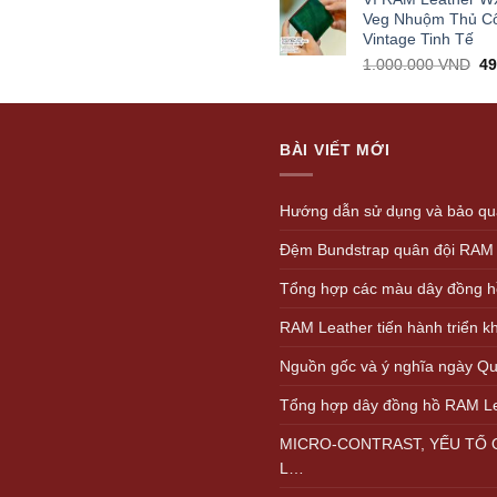
1.
Veg Nhuộm Thủ C
Vintage Tinh Tế
Or
1.000.000
VND
4
pr
wa
1.
BÀI VIẾT MỚI
Hướng dẫn sử dụng và bảo quả
Đệm Bundstrap quân đội RAM
Tổng hợp các màu dây đồng h
RAM Leather tiến hành triển 
Nguồn gốc và ý nghĩa ngày Quố
Tổng hợp dây đồng hồ RAM L
MICRO-CONTRAST, YẾU TỐ Q
L…