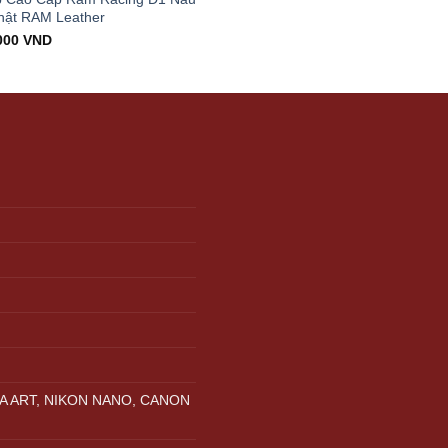
hật RAM Leather
000
VND
A ART, NIKON NANO, CANON