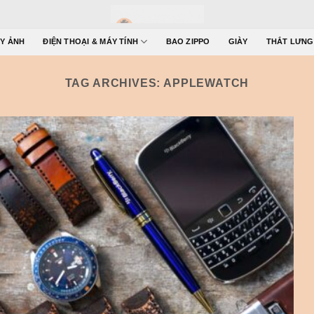
Y ẢNH
ĐIỆN THOẠI & MÁY TÍNH
BAO ZIPPO
GIÀY
THẮT LƯNG
TAG ARCHIVES:
APPLEWATCH