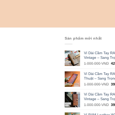
Sản phẩm mới nhất
Ví Dài Cầm Tay R
Vintage – Sang Tr
Or
1.000.000
VND
4
pr
wa
Ví Dài Cầm Tay R
1.
Thuật – Sang Trọn
Or
1.000.000
VND
3
pr
wa
Ví Dài Cầm Tay R
1.
Vintage – Sang Tr
Or
1.000.000
VND
3
pr
wa
Ví RAM Leather W