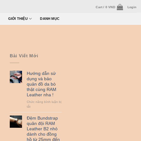
Cart /
0
VND
Login
GIỚI THIỆU
DANH MỤC
Bài Viết Mới
Hướng dẫn sử
dụng và bảo
quản đồ da bò
thật cùng RAM
Leather nha !
Chức năng bình luận bị
ở
tắt
Hướng
dẫn
Đệm Bundstrap
sử
quân đội RAM
dụng
Leather B2 nhỏ
và
dành cho đồng
bảo
hồ từ 25mm đến
quản