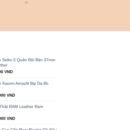
dõi
ở
tắt
sức
Cách
khỏe
chọn
hiệu
đồng
quả
hồ
có
cho
lượt
nam
bán
cổ
cao
tay
nhất
nhỏ
T
thị
trường
 Seiko 5 Quân Đội Bản 37mm
ther
al
Current
00
VND
price
is:
Xiaomi Amazfit Bip Da Bò
00 VND.
199.000 VND.
000
VND
 Thật RAM Leather Ram
t
000
VND
p Cao Cấp Ram Racing D1 Nâu