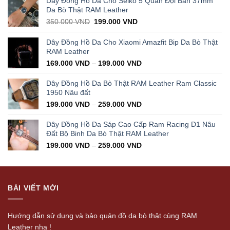
Dây Đồng Hồ Da Cho Seiko 5 Quân Đội Bản 37mm
Da Bò Thật RAM Leather
Original
Current
350.000
VND
199.000
VND
price
price
was:
is:
Dây Đồng Hồ Da Cho Xiaomi Amazfit Bip Da Bò Thật
350.000 VND.
199.000 VND.
RAM Leather
169.000
VND
–
199.000
VND
Dây Đồng Hồ Da Bò Thật RAM Leather Ram Classic
1950 Nâu đất
199.000
VND
–
259.000
VND
Dây Đồng Hồ Da Sáp Cao Cấp Ram Racing D1 Nâu
Đất Bộ Binh Da Bò Thật RAM Leather
199.000
VND
–
259.000
VND
BÀI VIẾT MỚI
Hướng dẫn sử dụng và bảo quản đồ da bò thật cùng RAM
Leather nha !