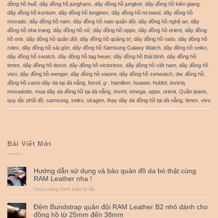
đồng hồ huế
,
dây đồng hồ junghans
,
dây đồng hồ jungker
,
dây đồng hồ kiên giang
,
dây đồng hồ kontum
,
dây đồng hồ longines
,
dây đồng hồ mi band
,
dây đồng hồ
movado
,
dây đồng hồ nam
,
dây đồng hồ nato quân đội
,
dây đồng hồ nghệ an
,
dây
đồng hồ nha trang
,
dây đồng hồ nữ
,
dây đồng hồ oppo
,
dây đồng hồ orient
,
dây đồng
hồ oris
,
dây đồng hồ quân đội
,
dây đồng hồ quảng trị
,
dây đồng hồ rado
,
dây đồng hồ
rolex
,
dây đồng hồ sài gòn
,
dây đồng hồ Samsung Galaxy Watch
,
dây đồng hồ seiko
,
dây đồng hồ swatch
,
dây đồng hồ tag heuer
,
dây đồng hồ thái bình
,
dây đồng hồ
timex
,
dây đồng hồ tissot
,
dây đồng hồ victorinox
,
dây đồng hồ việt nam
,
dây đồng hồ
vivo
,
dây đồng hồ wenger
,
dây đồng hồ xiaomi
,
dây đồng hồ zenwatch
,
dw
,
đồng hồ
,
đồng hồ casio dây da tại đà nẵng
,
fossil
,
g-
,
hamilton
,
huawei
,
hublot
,
invicta
,
movadodo
,
mua dây da đồng hồ tại đà nẵng
,
mvmt
,
omega
,
oppo
,
orient
,
Quần jeans
,
quy tắc phối đồ
,
samsung
,
seiko
,
skagen
,
thay dây da đồng hồ tại đà nẵng
,
timex
,
vivo
Bài Viết Mới
Hướng dẫn sử dụng và bảo quản đồ da bò thật cùng
RAM Leather nha !
ở
Chức năng bình luận bị tắt
Hướng
dẫn
Đệm Bundstrap quân đội RAM Leather B2 nhỏ dành cho
sử
đồng hồ từ 25mm đến 38mm
dụng