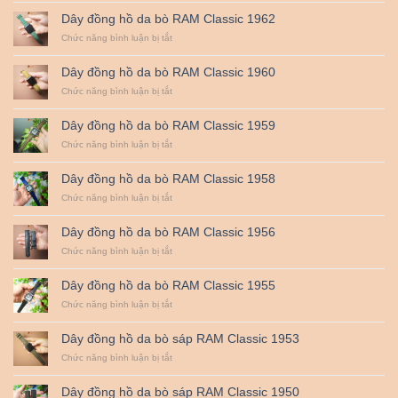
đồng
HỌC
Dây đồng hồ da bò RAM Classic 1962
hồ
CHỤP
da
ở
Chức năng bình luận bị tắt
HÌNH
bò
Dây
QUAN
RAM
đồng
TRỌNG
Dây đồng hồ da bò RAM Classic 1960
Classic
hồ
NHẤT
1963
da
ở
Chức năng bình luận bị tắt
:
bò
Dây
ZEISS,
RAM
đồng
LEICA,
Dây đồng hồ da bò RAM Classic 1959
Classic
hồ
SIGMA
1962
da
ở
Chức năng bình luận bị tắt
ART,
bò
Dây
NIKON
RAM
đồng
NANO,
Dây đồng hồ da bò RAM Classic 1958
Classic
hồ
CANON
1960
da
ở
Chức năng bình luận bị tắt
L…
bò
Dây
RAM
đồng
Dây đồng hồ da bò RAM Classic 1956
Classic
hồ
1959
da
ở
Chức năng bình luận bị tắt
bò
Dây
RAM
đồng
Dây đồng hồ da bò RAM Classic 1955
Classic
hồ
1958
da
ở
Chức năng bình luận bị tắt
bò
Dây
RAM
đồng
Dây đồng hồ da bò sáp RAM Classic 1953
Classic
hồ
1956
da
ở
Chức năng bình luận bị tắt
bò
Dây
RAM
đồng
Dây đồng hồ da bò sáp RAM Classic 1950
Classic
hồ