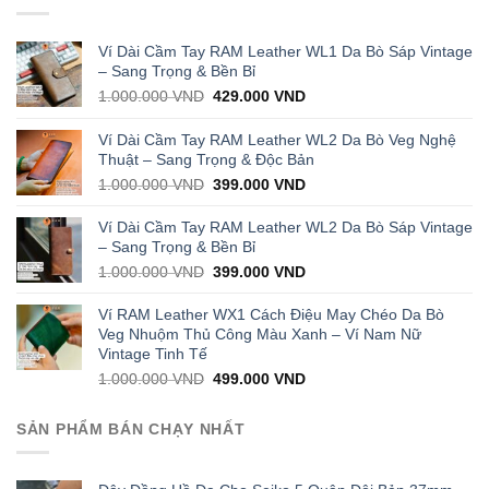
cao
nhất
thị
Ví Dài Cầm Tay RAM Leather WL1 Da Bò Sáp Vintage
trường
– Sang Trọng & Bền Bỉ
Original
Current
1.000.000
VND
429.000
VND
price
price
was:
is:
Ví Dài Cầm Tay RAM Leather WL2 Da Bò Veg Nghệ
1.000.000 VND.
429.000 VND.
Thuật – Sang Trọng & Độc Bản
Original
Current
1.000.000
VND
399.000
VND
price
price
was:
is:
Ví Dài Cầm Tay RAM Leather WL2 Da Bò Sáp Vintage
1.000.000 VND.
399.000 VND.
– Sang Trọng & Bền Bỉ
Original
Current
1.000.000
VND
399.000
VND
price
price
was:
is:
Ví RAM Leather WX1 Cách Điệu May Chéo Da Bò
1.000.000 VND.
399.000 VND.
Veg Nhuộm Thủ Công Màu Xanh – Ví Nam Nữ
Vintage Tinh Tế
Original
Current
1.000.000
VND
499.000
VND
price
price
was:
is:
SẢN PHẨM BÁN CHẠY NHẤT
1.000.000 VND.
499.000 VND.