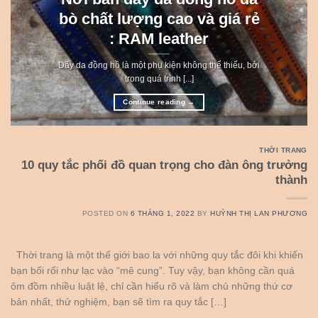
bò chất lượng cao và giá rẻ
: RAM leather
Dây da đồng hồ là một phụ kiện không thể thiếu, bởi
trong quá trình [...]
Continue reading
→
THỜI TRANG
10 quy tắc phối đồ quan trọng cho đàn ông trưởng
thành
POSTED ON
6 THÁNG 1, 2022
BY
HUỲNH THỊ LAN PHƯƠNG
Thời trang là một thế giới bao la với những quy tắc đôi khi khiến
bạn bối rối như lạc vào “mê cung”. Tuy vậy, bạn không cần quá
ôm đồm nhiều luật lệ, chỉ cần hiểu rõ và làm chủ những thứ cơ
bản nhất, thử nghiệm, bạn sẽ tìm ra quy tắc […]