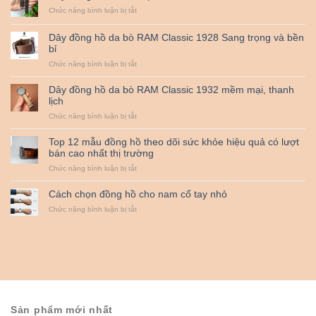
1955
da
ở
Chức năng bình luận bị tắt
bò
Dây
sáp
đồng
Dây đồng hồ da bò RAM Classic 1928 Sang trọng và bền
RAM
hồ
bỉ
Classic
da
1953
bò
ở
Chức năng bình luận bị tắt
sáp
Dây
RAM
đồng
Dây đồng hồ da bò RAM Classic 1932 mềm mại, thanh
Classic
hồ
lịch
1950
da
ở
Chức năng bình luận bị tắt
bò
Dây
RAM
đồng
Classic
Top 12 mẫu đồng hồ theo dõi sức khỏe hiệu quả có lượt
hồ
1928
bán cao nhất thị trường
da
Sang
ở
Chức năng bình luận bị tắt
bò
trọng
Top
RAM
và
12
Classic
bền
Cách chọn đồng hồ cho nam cổ tay nhỏ
mẫu
1932
bỉ
ở
Chức năng bình luận bị tắt
đồng
mềm
Cách
hồ
mại,
chọn
theo
thanh
đồng
dõi
lịch
hồ
sức
cho
khỏe
nam
hiệu
cổ
quả
tay
có
nhỏ
lượt
Sản phẩm mới nhất
bán