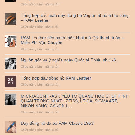
ở
Chức năng bình luận bị tắt
và
Đệm
bảo
Bundstrap
quản
Tổng hợp các màu dây đồng hồ Vegtan nhuộm thủ công
quân
đồ
– RAM Leather
đội
da
ở
Chức năng bình luận bị tắt
RAM
bò
Tổng
Leather
thật
hợp
B2
cùng
RAM Leather tiến hành triển khai mã QR thanh toán –
các
nhỏ
RAM
Miễn Phí Vận Chuyển
màu
dành
Leather
ở
Chức năng bình luận bị tắt
dây
cho
nha
RAM
đồng
đồng
!
Leather
hồ
hồ
Nguồn gốc và ý nghĩa ngày Quốc tế Thiếu nhi 1-6.
tiến
Vegtan
từ
ở
Chức năng bình luận bị tắt
hành
nhuộm
25mm
Nguồn
triển
thủ
đến
gốc
khai
công
38mm
Tổng hợp dây đồng hồ RAM Leather
23
và
mã
–
Th1
ý
ở
Chức năng bình luận bị tắt
QR
RAM
nghĩa
Tổng
thanh
Leather
ngày
hợp
toán
MICRO-CONTRAST, YẾU TỐ QUANG HỌC CHỤP HÌNH
Quốc
dây
–
QUAN TRỌNG NHẤT : ZEISS, LEICA, SIGMA ART,
tế
đồng
Miễn
NIKON NANO, CANON L…
Thiếu
hồ
Phí
nhi
RAM
Vận
ở
Chức năng bình luận bị tắt
1-
Leather
Chuyển
MICRO-
6.
CONTRAST,
Dây đồng hồ da bò RAM Classic 1963
YẾU
ở
Chức năng bình luận bị tắt
TỐ
Dây
QUANG