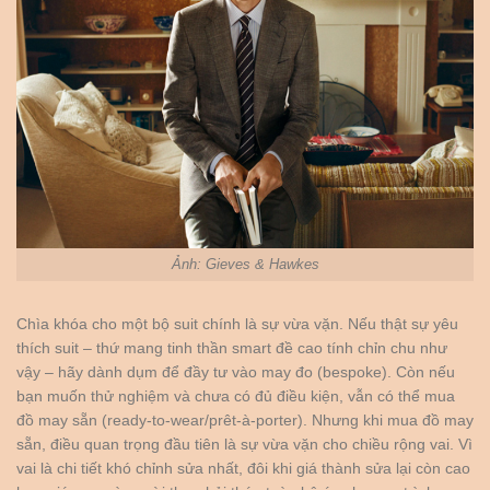
Ảnh: Gieves & Hawkes
Chìa khóa cho một bộ suit chính là sự vừa vặn. Nếu thật sự yêu
thích suit – thứ mang tinh thần smart đề cao tính chỉn chu như
vậy – hãy dành dụm để đầy tư vào may đo (bespoke). Còn nếu
bạn muốn thử nghiệm và chưa có đủ điều kiện, vẫn có thể mua
đồ may sẵn (ready-to-wear/prêt-à-porter). Nhưng khi mua đồ may
sẵn, điều quan trọng đầu tiên là sự vừa vặn cho chiều rộng vai. Vì
vai là chi tiết khó chỉnh sửa nhất, đôi khi giá thành sửa lại còn cao