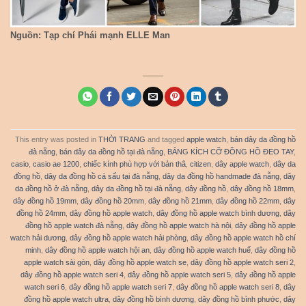
Nguồn: Tạp chí Phái mạnh ELLE Man
This entry was posted in
THỜI TRANG
and tagged
apple watch
,
bán dây da đồng hồ
đà nẵng
,
bán dây da đồng hồ tại đà nẵng
,
BẢNG KÍCH CỠ ĐỒNG HỒ ĐEO TAY
,
casio
,
casio ae 1200
,
chiếc kính phù hợp với bản thâ
,
citizen
,
dây apple watch
,
dây da
đồng hồ
,
dây da đồng hồ cá sấu tại đà nẵng
,
dây da đồng hồ handmade đà nẵng
,
dây
da đồng hồ ở đà nẵng
,
dây da đồng hồ tại đà nẵng
,
dây đồng hồ
,
dây đồng hồ 18mm
,
dây đồng hồ 19mm
,
dây đồng hồ 20mm
,
dây đồng hồ 21mm
,
dây đồng hồ 22mm
,
dây
đồng hồ 24mm
,
dây đồng hồ apple watch
,
dây đồng hồ apple watch bình dương
,
dây
đồng hồ apple watch đà nẵng
,
dây đồng hồ apple watch hà nội
,
dây đồng hồ apple
watch hải dương
,
dây đồng hồ apple watch hải phòng
,
dây đồng hồ apple watch hồ chí
minh
,
dây đồng hồ apple watch hội an
,
dây đồng hồ apple watch huế
,
dây đồng hồ
apple watch sài gòn
,
dây đồng hồ apple watch se
,
dây đồng hồ apple watch seri 2
,
dây đồng hồ apple watch seri 4
,
dây đồng hồ apple watch seri 5
,
dây đồng hồ apple
watch seri 6
,
dây đồng hồ apple watch seri 7
,
dây đồng hồ apple watch seri 8
,
dây
đồng hồ apple watch ultra
,
dây đồng hồ bình dương
,
dây đồng hồ bình phước
,
dây