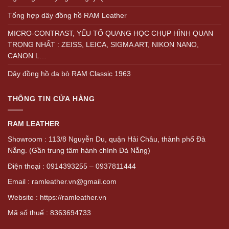
Tổng hợp dây đồng hồ RAM Leather
MICRO-CONTRAST, YẾU TỐ QUANG HỌC CHỤP HÌNH QUAN
TRỌNG NHẤT : ZEISS, LEICA, SIGMA ART, NIKON NANO,
CANON L…
Dây đồng hồ da bò RAM Classic 1963
THÔNG TIN CỬA HÀNG
RAM LEATHER
Showroom : 113/8 Nguyễn Du, quận Hải Châu, thành phố Đà
Nẵng. (Gần trung tâm hành chính Đà Nẵng)
Điện thoại : 0914393255 – 0937811444
Email : ramleather.vn@gmail.com
Website : https://ramleather.vn
Mã số thuế : 8363694733