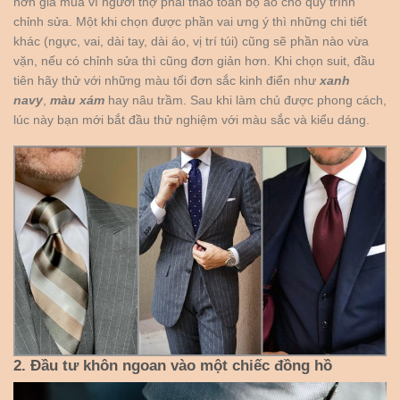
hơn giá mua vì người thợ phải tháo toàn bộ áo cho quy trình
chỉnh sửa. Một khi chọn được phần vai ưng ý thì những chi tiết
khác (ngực, vai, dài tay, dài áo, vị trí túi) cũng sẽ phần nào vừa
vặn, nếu có chỉnh sửa thì cũng đơn giản hơn. Khi chọn suit, đầu
tiên hãy thử với những màu tối đơn sắc kinh điển như
xanh
navy
,
màu
xám
hay nâu trầm. Sau khi làm chủ được phong cách,
lúc này bạn mới bắt đầu thử nghiệm với màu sắc và kiểu dáng.
2. Đầu tư khôn ngoan vào một chiếc đồng hồ