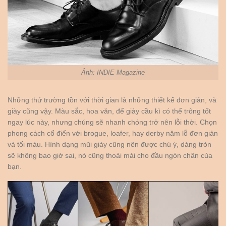
Ảnh: INDIE Magazine
Những thứ trường tồn với thời gian là những thiết kế đơn giản, và
giày cũng vậy. Màu sắc, hoa văn, đế giày cầu kì có thể trông tốt
ngay lúc này, nhưng chúng sẽ nhanh chóng trở nên lỗi thời. Chọn
phong cách cổ điển với brogue, loafer, hay derby năm lỗ đơn giản
và tối màu. Hình dạng mũi giày cũng nên được chú ý, dáng tròn
sẽ không bao giờ sai, nó cũng thoải mái cho đầu ngón chân của
bạn.