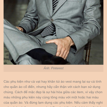
Ảnh: Pinterest
Các phụ kiện như cà vạt hay khăn túi áo vest mang lại sự cá tính
cho quần áo cổ điển, nhưng hãy cẩn thận với cách bạn sử dụng
chúng. Cách để mặc đẹp là sự hài hòa giữa các item, vì vậy chọn
màu những phụ kiện này cùng tông màu với một hoặc hai màu
của quần áo. Và đừng lạm dụng các phụ kiện. Nếu cảm thấy nghi