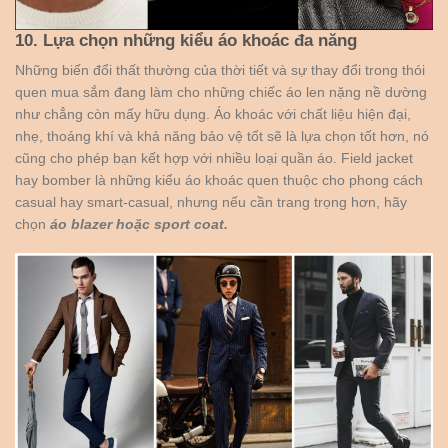
10. Lựa chọn những kiểu áo khoác đa năng
Những biến đổi thất thường của thời tiết và sự thay đổi trong thói
quen mua sắm đang làm cho những chiếc áo len nặng nề dường
như chẳng còn mấy hữu dụng. Áo khoác với chất liệu hiện đại,
nhẹ, thoáng khí và khả năng bảo vệ tốt sẽ là lựa chọn tốt hơn, nó
cũng cho phép bạn kết hợp với nhiều loại quần áo. Field jacket
hay bomber là những kiểu áo khoác quen thuộc cho phong cách
casual hay smart-casual, nhưng nếu cần trang trọng hơn, hãy
chọn
áo blazer hoặc sport coat.