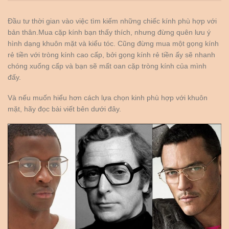
Đầu tư thời gian vào việc tìm kiếm những chiếc kính phù hợp với
bản thân.Mua cặp kính bạn thấy thích, nhưng đừng quên lưu ý
hình dạng khuôn mặt và kiểu tóc. Cũng đừng mua một gọng kính
rẻ tiền với tròng kính cao cấp, bởi gọng kính rẻ tiền ấy sẽ nhanh
chóng xuống cấp và bạn sẽ mất oan cặp tròng kính của mình
đấy.
Và nếu muốn hiểu hơn cách lựa chọn kinh phù hợp với khuôn
mặt, hãy đọc bài viết bên dưới đây.