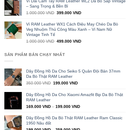
Ví Dài Cầm Tay RAM Leather WL2 Da Bò Sáp Vintage
1.000.000 VND.
399.000 VND.
– Sang Trọng & Bền Bỉ
Original
Current
1.000.000
VND
399.000
VND
price
price
was:
is:
Ví RAM Leather WX1 Cách Điệu May Chéo Da Bò
1.000.000 VND.
399.000 VND.
Veg Nhuộm Thủ Công Màu Xanh – Ví Nam Nữ
Vintage Tinh Tế
Original
Current
1.000.000
VND
499.000
VND
price
price
was:
is:
SẢN PHẨM BÁN CHẠY NHẤT
1.000.000 VND.
499.000 VND.
Dây Đồng Hồ Da Cho Seiko 5 Quân Đội Bản 37mm
Da Bò Thật RAM Leather
Original
Current
350.000
VND
199.000
VND
price
price
was:
is:
Dây Đồng Hồ Da Cho Xiaomi Amazfit Bip Da Bò Thật
350.000 VND.
199.000 VND.
RAM Leather
169.000
VND
–
199.000
VND
Dây Đồng Hồ Da Bò Thật RAM Leather Ram Classic
1950 Nâu đất
199.000
VND
–
259.000
VND