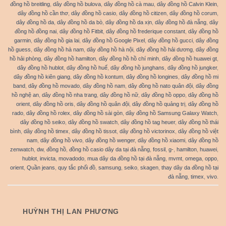
đồng hồ breitling
,
dây đồng hồ bulova
,
dây đồng hồ cà mau
,
dây đồng hồ Calvin Klein
,
dây đồng hồ cần thơ
,
dây đồng hồ casio
,
dây đồng hồ citizen
,
dây đồng hồ corum
,
dây đồng hồ da
,
dây đồng hồ da bò
,
dây đồng hồ da xịn
,
dây đồng hồ đà nẵng
,
dây
đồng hồ đồng nai
,
dây đồng hồ Fitbit
,
dây đồng hồ frederique constant
,
dây đồng hồ
garmin
,
dây đồng hồ gia lai
,
dây đồng hồ Google Pixel
,
dây đồng hồ gucci
,
dây đồng
hồ guess
,
dây đồng hồ hà nam
,
dây đồng hồ hà nội
,
dây đồng hồ hải dương
,
dây đồng
hồ hải phòng
,
dây đồng hồ hamilton
,
dây đồng hồ hồ chí minh
,
dây đồng hồ huawei gt
,
dây đồng hồ hublot
,
dây đồng hồ huế
,
dây đồng hồ junghans
,
dây đồng hồ jungker
,
dây đồng hồ kiên giang
,
dây đồng hồ kontum
,
dây đồng hồ longines
,
dây đồng hồ mi
band
,
dây đồng hồ movado
,
dây đồng hồ nam
,
dây đồng hồ nato quân đội
,
dây đồng
hồ nghệ an
,
dây đồng hồ nha trang
,
dây đồng hồ nữ
,
dây đồng hồ oppo
,
dây đồng hồ
orient
,
dây đồng hồ oris
,
dây đồng hồ quân đội
,
dây đồng hồ quảng trị
,
dây đồng hồ
rado
,
dây đồng hồ rolex
,
dây đồng hồ sài gòn
,
dây đồng hồ Samsung Galaxy Watch
,
dây đồng hồ seiko
,
dây đồng hồ swatch
,
dây đồng hồ tag heuer
,
dây đồng hồ thái
bình
,
dây đồng hồ timex
,
dây đồng hồ tissot
,
dây đồng hồ victorinox
,
dây đồng hồ việt
nam
,
dây đồng hồ vivo
,
dây đồng hồ wenger
,
dây đồng hồ xiaomi
,
dây đồng hồ
zenwatch
,
dw
,
đồng hồ
,
đồng hồ casio dây da tại đà nẵng
,
fossil
,
g-
,
hamilton
,
huawei
,
hublot
,
invicta
,
movadodo
,
mua dây da đồng hồ tại đà nẵng
,
mvmt
,
omega
,
oppo
,
orient
,
Quần jeans
,
quy tắc phối đồ
,
samsung
,
seiko
,
skagen
,
thay dây da đồng hồ tại
đà nẵng
,
timex
,
vivo
.
HUỲNH THỊ LAN PHƯƠNG