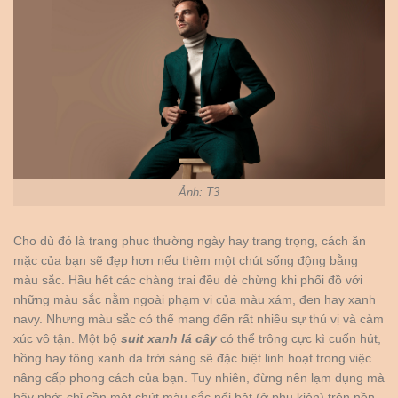
Ảnh: T3
Cho dù đó là trang phục thường ngày hay trang trọng, cách ăn
mặc của bạn sẽ đẹp hơn nếu thêm một chút sống động bằng
màu sắc. Hầu hết các chàng trai đều dè chừng khi phối đồ với
những màu sắc nằm ngoài phạm vi của màu xám, đen hay xanh
navy. Nhưng màu sắc có thể mang đến rất nhiều sự thú vị và cảm
xúc vô tận. Một bộ
suit xanh lá cây
có thể trông cực kì cuốn hút,
hồng hay tông xanh da trời sáng sẽ đặc biệt linh hoạt trong việc
nâng cấp phong cách của bạn. Tuy nhiên, đừng nên lạm dụng mà
hãy nhớ: chỉ cần một chút màu sắc nổi bật (ở phụ kiện) trên nền