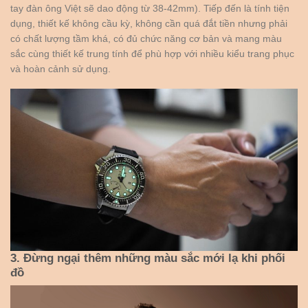
tay đàn ông Việt sẽ dao động từ 38-42mm). Tiếp đến là tính tiện
dụng, thiết kế không cầu kỳ, không cần quá đắt tiền nhưng phải
có chất lượng tầm khá, có đủ chức năng cơ bản và mang màu
sắc cùng thiết kế trung tính để phù hợp với nhiều kiểu trang phục
và hoàn cảnh sử dụng.
3. Đừng ngại thêm những màu sắc mới lạ khi phối
đồ