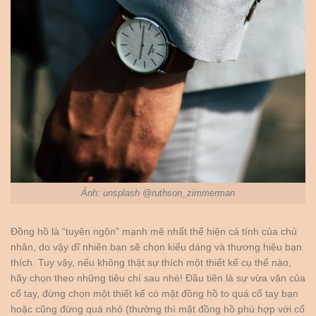
Ảnh: unsplash @ruthson_zimmerman
Đồng hồ là “tuyên ngôn” mạnh mẽ nhất thể hiện cá tính của chủ
nhân, do vậy dĩ nhiên bạn sẽ chọn kiểu dáng và thương hiệu bạn
thích. Tuy vậy, nếu không thật sự thích một thiết kế cụ thể nào,
hãy chọn theo những tiêu chí sau nhé! Đầu tiên là sự vừa vặn của
cổ tay, đừng chọn một thiết kế có mặt đồng hồ to quá cổ tay bạn
hoặc cũng đừng quá nhỏ (thường thì mặt đồng hồ phù hợp với cổ