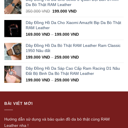
Da Bò Thật RAM Leather
Original
Current
350.000
VND
199.000
VND
price
price
was:
is:
Dây Đồng Hồ Da Cho Xiaomi Amazfit Bip Da Bò Thật
350.000 VND.
199.000 VND.
RAM Leather
169.000
VND
–
199.000
VND
Dây Đồng Hồ Da Bò Thật RAM Leather Ram Classic
1950 Nâu đất
199.000
VND
–
259.000
VND
Dây Đồng Hồ Da Sáp Cao Cấp Ram Racing D1 Nâu
Đất Bộ Binh Da Bò Thật RAM Leather
199.000
VND
–
259.000
VND
BÀI VIẾT MỚI
Hướng dẫn sử dụng và bảo quản đồ da bò thật cùng RAM
Leather nha !