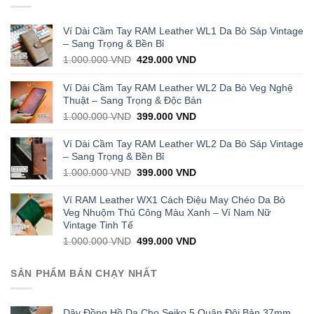
Ví Dài Cầm Tay RAM Leather WL1 Da Bò Sáp Vintage
– Sang Trọng & Bền Bỉ
Original
Current
1.000.000
VND
429.000
VND
price
price
was:
is:
Ví Dài Cầm Tay RAM Leather WL2 Da Bò Veg Nghệ
1.000.000 VND.
429.000 VND.
Thuật – Sang Trọng & Độc Bản
Original
Current
1.000.000
VND
399.000
VND
price
price
was:
is:
Ví Dài Cầm Tay RAM Leather WL2 Da Bò Sáp Vintage
1.000.000 VND.
399.000 VND.
– Sang Trọng & Bền Bỉ
Original
Current
1.000.000
VND
399.000
VND
price
price
was:
is:
Ví RAM Leather WX1 Cách Điệu May Chéo Da Bò
1.000.000 VND.
399.000 VND.
Veg Nhuộm Thủ Công Màu Xanh – Ví Nam Nữ
Vintage Tinh Tế
Original
Current
1.000.000
VND
499.000
VND
price
price
was:
is:
SẢN PHẨM BÁN CHẠY NHẤT
1.000.000 VND.
499.000 VND.
Dây Đồng Hồ Da Cho Seiko 5 Quân Đội Bản 37mm