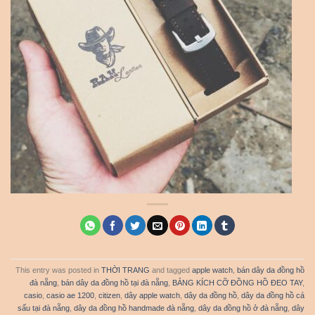
This entry was posted in
THỜI TRANG
and tagged
apple watch
,
bán dây da đồng hồ
đà nẵng
,
bán dây da đồng hồ tại đà nẵng
,
BẢNG KÍCH CỠ ĐỒNG HỒ ĐEO TAY
,
casio
,
casio ae 1200
,
citizen
,
dây apple watch
,
dây da đồng hồ
,
dây da đồng hồ cá
sấu tại đà nẵng
,
dây da đồng hồ handmade đà nẵng
,
dây da đồng hồ ở đà nẵng
,
dây