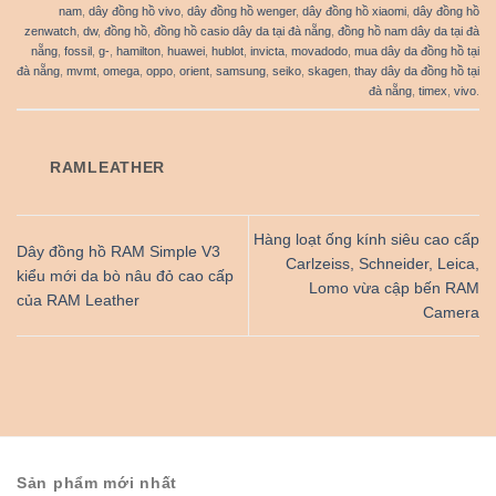
nam
,
dây đồng hồ vivo
,
dây đồng hồ wenger
,
dây đồng hồ xiaomi
,
dây đồng hồ
zenwatch
,
dw
,
đồng hồ
,
đồng hồ casio dây da tại đà nẵng
,
đồng hồ nam dây da tại đà
nẵng
,
fossil
,
g-
,
hamilton
,
huawei
,
hublot
,
invicta
,
movadodo
,
mua dây da đồng hồ tại
đà nẵng
,
mvmt
,
omega
,
oppo
,
orient
,
samsung
,
seiko
,
skagen
,
thay dây da đồng hồ tại
đà nẵng
,
timex
,
vivo
.
RAMLEATHER
Hàng loạt ống kính siêu cao cấp
Dây đồng hồ RAM Simple V3
Carlzeiss, Schneider, Leica,
kiểu mới da bò nâu đỏ cao cấp
Lomo vừa cập bến RAM
của RAM Leather
Camera
Sản phẩm mới nhất