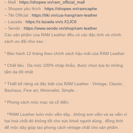
– Mall :
https://shopee.vn/ram_official_mall
– Shopee yêu thích :
https://shopee.vn/ramcaphe
– Tiki Official :
https://tiki.vn/cua-hang/ram-leather
– Lazada :
https://s.lazada.vn/s.X1JC6
– Sendo :
https://www.sendo.vn/shop/ram-leather
Các sản phẩm của RAM Leather đều có các đặc tính và chính
sách ưu đãi như sau :
* Bảo hành 12 tháng theo chính sách hậu mãi của RAM Leather
* Chất liệu : Da mộc 100% nhập khẩu, được chọn lựa từ những
tấm da tốt nhất
* Thiết kế riêng và đặc biệt của RAM Leather : Vintage, Classic ,
Bauhaus, Fine art, Minimalist, Simple…
* Phong cách mộc mạc và cổ điển.
**RAM Leather luôn mộc viền dây , không sơn viền và se viền vì
hai hoá chất đó không tốt cho sức khoẻ người dùng, đồng thời
để mộc dây giúp tạo phong cách vintage chất cho sản phẩm.