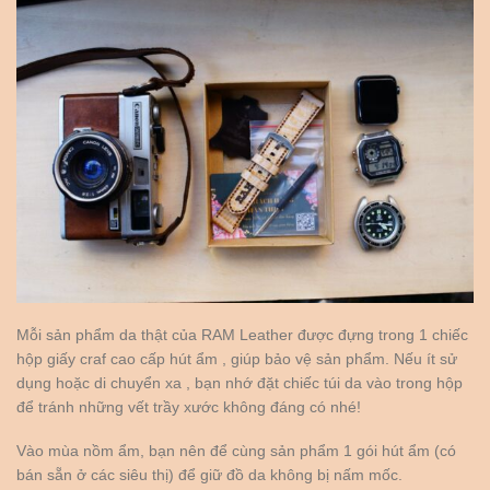
Mỗi sản phẩm da thật của RAM Leather được đựng trong 1 chiếc
hộp giấy craf cao cấp hút ẩm , giúp bảo vệ sản phẩm. Nếu ít sử
dụng hoặc di chuyển xa , bạn nhớ đặt chiếc túi da vào trong hộp
để tránh những vết trầy xước không đáng có nhé!
Vào mùa nồm ẩm, bạn nên để cùng sản phẩm 1 gói hút ẩm (có
bán sẵn ở các siêu thị) để giữ đồ da không bị nấm mốc.