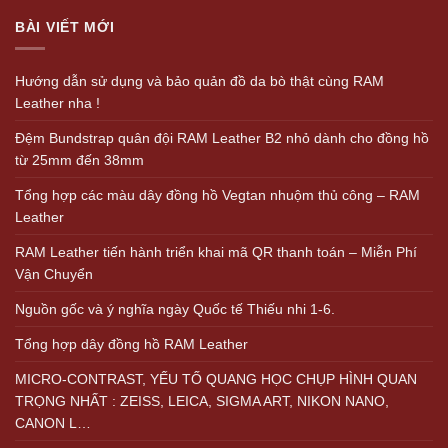
BÀI VIẾT MỚI
Hướng dẫn sử dụng và bảo quản đồ da bò thật cùng RAM
Leather nha !
Đệm Bundstrap quân đội RAM Leather B2 nhỏ dành cho đồng hồ
từ 25mm đến 38mm
Tổng hợp các màu dây đồng hồ Vegtan nhuộm thủ công – RAM
Leather
RAM Leather tiến hành triển khai mã QR thanh toán – Miễn Phí
Vận Chuyển
Nguồn gốc và ý nghĩa ngày Quốc tế Thiếu nhi 1-6.
Tổng hợp dây đồng hồ RAM Leather
MICRO-CONTRAST, YẾU TỐ QUANG HỌC CHỤP HÌNH QUAN
TRỌNG NHẤT : ZEISS, LEICA, SIGMA ART, NIKON NANO,
CANON L…