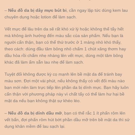
–
Nếu đồ da bị dây mực bút bi
, cần ngay lập tức dùng kem lau
chuyên dụng hoặc lotion để làm sạch.
Vết mực để lâu trên da sẽ rất khó xử lý hoặc không thể tẩy hết
mà không ảnh hưởng đến màu sắc của sản phẩm. Nếu bạn là
người cẩn thận, bạn có thể thử trước ở 1 mảng nhỏ khó thấy,
theo cách: dùng đầu tăm bông nhỏ chấm 1 chút xăng thơm hay
dầu hỏa rồi chấm nhẹ nhàng lên vết mực, dùng một tăm bông
khác đã làm ẩm sẵn lau nhẹ để làm sạch.
Tuyệt đối không được kỳ cọ mạnh lên bề mặt da để tránh bay
màu sơn. Đợi một vài phút, nếu không thấy có vết đổi màu nào
bạn mới nên làm trực tiếp lên phần da bị dính mực. Bạn hãy luôn
cẩn thận với phương pháp này vì chất tẩy có thể làm hư hại bề
mặt da nếu bạn không thật sự khéo léo.
–
Nếu đồ da bị dính dầu mỡ
, bạn có thể rắc 1 ít phấn rôm lên
vết bẩn, đợi phấn rôm hút bớt phần dầu mỡ trên bề mặt da thì sử
dụng khăn mềm để lau sạch lại.