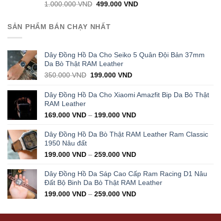
Original
Current
1.000.000
VND
499.000
VND
price
price
was:
is:
SẢN PHẨM BÁN CHẠY NHẤT
1.000.000 VND.
499.000 VND.
Dây Đồng Hồ Da Cho Seiko 5 Quân Đội Bản 37mm
Da Bò Thật RAM Leather
Original
Current
350.000
VND
199.000
VND
price
price
was:
is:
Dây Đồng Hồ Da Cho Xiaomi Amazfit Bip Da Bò Thật
350.000 VND.
199.000 VND.
RAM Leather
169.000
VND
–
199.000
VND
Dây Đồng Hồ Da Bò Thật RAM Leather Ram Classic
1950 Nâu đất
199.000
VND
–
259.000
VND
Dây Đồng Hồ Da Sáp Cao Cấp Ram Racing D1 Nâu
Đất Bộ Binh Da Bò Thật RAM Leather
199.000
VND
–
259.000
VND