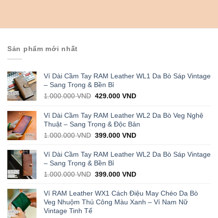
Sản phẩm mới nhất
Ví Dài Cầm Tay RAM Leather WL1 Da Bò Sáp Vintage
– Sang Trọng & Bền Bỉ
Original
Current
1.000.000
VND
429.000
VND
price
price
was:
is:
Ví Dài Cầm Tay RAM Leather WL2 Da Bò Veg Nghệ
1.000.000 VND.
429.000 VND.
Thuật – Sang Trọng & Độc Bản
Original
Current
1.000.000
VND
399.000
VND
price
price
was:
is:
Ví Dài Cầm Tay RAM Leather WL2 Da Bò Sáp Vintage
1.000.000 VND.
399.000 VND.
– Sang Trọng & Bền Bỉ
Original
Current
1.000.000
VND
399.000
VND
price
price
was:
is:
Ví RAM Leather WX1 Cách Điệu May Chéo Da Bò
1.000.000 VND.
399.000 VND.
Veg Nhuộm Thủ Công Màu Xanh – Ví Nam Nữ
Vintage Tinh Tế