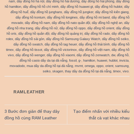
nam
,
dây đồng hồ hà nội
,
dây đồng hồ hải dương
,
dây đồng hồ hải phòng
,
dây đồng
hồ hamilton
,
dây đồng hồ hồ chí minh
,
dây đồng hồ huawei gt
,
dây đồng hồ hublot
,
dây
đồng hồ huế
,
dây đồng hồ junghans
,
dây đồng hồ jungker
,
dây đồng hồ kiên giang
,
dây đồng hồ kontum
,
dây đồng hồ longines
,
dây đồng hồ mi band
,
dây đồng hồ
movado
,
dây đồng hồ nam
,
dây đồng hồ nato quân đội
,
dây đồng hồ nghệ an
,
dây
đồng hồ nha trang
,
dây đồng hồ nữ
,
dây đồng hồ oppo
,
dây đồng hồ orient
,
dây đồng
hồ oris
,
dây đồng hồ quân đội
,
dây đồng hồ quảng trị
,
dây đồng hồ rado
,
dây đồng hồ
rolex
,
dây đồng hồ sài gòn
,
dây đồng hồ Samsung Galaxy Watch
,
dây đồng hồ seiko
,
dây đồng hồ swatch
,
dây đồng hồ tag heuer
,
dây đồng hồ thái bình
,
dây đồng hồ
timex
,
dây đồng hồ tissot
,
dây đồng hồ victorinox
,
dây đồng hồ việt nam
,
dây đồng hồ
vivo
,
dây đồng hồ wenger
,
dây đồng hồ xiaomi
,
dây đồng hồ zenwatch
,
dw
,
đồng hồ
,
đồng hồ casio dây da tại đà nẵng
,
fossil
,
g-
,
hamilton
,
huawei
,
hublot
,
invicta
,
movadodo
,
mua dây da đồng hồ tại đà nẵng
,
mvmt
,
omega
,
oppo
,
orient
,
samsung
,
seiko
,
skagen
,
thay dây da đồng hồ tại đà nẵng
,
timex
,
vivo
.
RAMLEATHER
3 Bước đơn giản để thay dây
Tạo điểm nhấn với nhiều kiểu
đồng hồ cùng RAM Leather
thắt cà vạt khác nhau