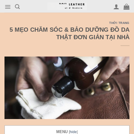
Skip
to
content
THỜI TRANG
5 MẸO CHĂM SÓC & BẢO DƯỠNG ĐỒ DA
THẬT ĐƠN GIẢN TẠI NHÀ
MENU
[
hide
]