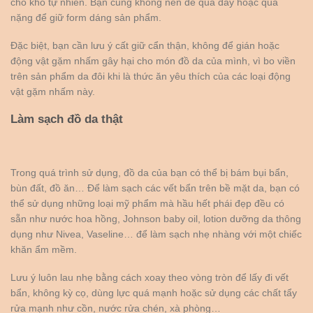
cho khô tự nhiên. Bạn cũng không nên để quá đầy hoặc quá
nặng để giữ form dáng sản phẩm.
Đặc biệt, bạn cần lưu ý cất giữ cẩn thận, không để gián hoặc
động vật gặm nhấm gây hại cho món đồ da của mình, vì bo viền
trên sản phẩm da đôi khi là thức ăn yêu thích của các loại động
vật gặm nhấm này.
Làm sạch đồ da thật
Trong quá trình sử dụng, đồ da của bạn có thể bị bám bụi bẩn,
bùn đất, đồ ăn… Để làm sạch các vết bẩn trên bề mặt da, bạn có
thể sử dụng những loại mỹ phẩm mà hầu hết phái đẹp đều có
sẵn như nước hoa hồng, Johnson baby oil, lotion dưỡng da thông
dụng như Nivea, Vaseline… để làm sạch nhẹ nhàng với một chiếc
khăn ẩm mềm.
Lưu ý luôn lau nhẹ bằng cách xoay theo vòng tròn để lấy đi vết
bẩn, không kỳ cọ, dùng lực quá mạnh hoặc sử dụng các chất tẩy
rửa mạnh như cồn, nước rửa chén, xà phòng…