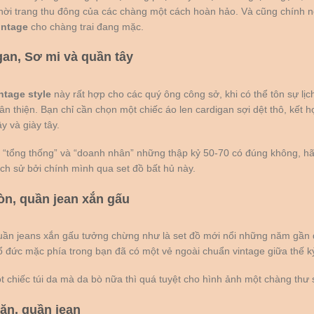
thời trang thu đông của các chàng một cách hoàn hảo. Và cũng chính n
intage
cho chàng trai đang mặc.
gan, Sơ mi và quần tây
ntage style
này rất hợp cho các quý ông công sở, khi có thể tôn sự lịc
n thiện. Bạn chỉ cần chọn một chiếc áo len cardigan sợi dệt thô, kết 
y và giày tây.
 “tổng thống” và “doanh nhân” những thập kỷ 50-70 có đúng không, hã
ch sử bởi chính mình qua set đồ bất hủ này.
ròn, quần jean xắn gấu
quần jeans xắn gấu tưởng chừng như là set đồ mới nổi những năm gần 
ổ đức mặc phía trong bạn đã có một vẻ ngoài chuẩn vintage giữa thế kỷ
t chiếc túi da mà da bò nữa thì quá tuyệt cho hình ảnh một chàng thư 
ăn, quần jean