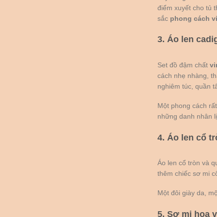
điểm xuyết cho tủ 
sắc
phong cách v
3. Áo len cadi
Set đồ đậm chất
vi
cách nhẹ nhàng, thâ
nghiêm túc, quần tâ
Một phong cách rất
những danh nhân lị
4. Áo len cổ t
Áo len cổ tròn và 
thêm chiếc sơ mi c
Một đôi giày da, mộ
5. Sơ mi hoa v