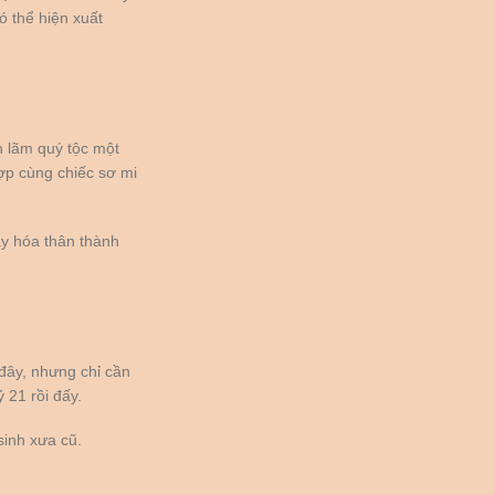
ó thể hiện xuất
h lãm quý tộc một
hợp cùng chiếc sơ mi
y hóa thân thành
đây, nhưng chỉ cần
 21 rồi đấy.
sinh xưa cũ.