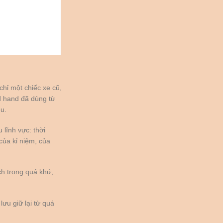
chỉ một chiếc xe cũ,
d hand đã dùng từ
u.
lĩnh vực: thời
của kỉ niệm, của
h trong quá khứ,
ưu giữ lại từ quá