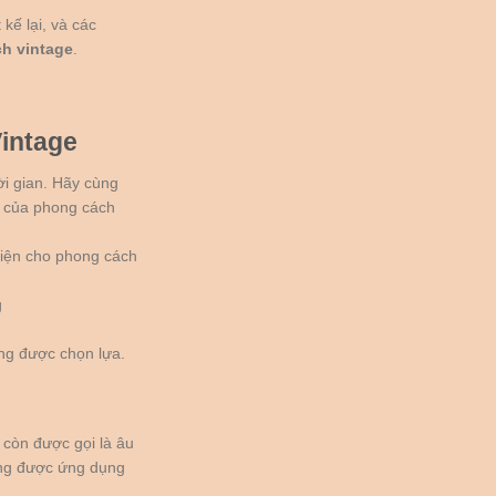
kế lại, và các
h vintage
.
Vintage
ời gian. Hãy cùng
ớ của phong cách
 diện cho phong cách
g
ng được chọn lựa.
 còn được gọi là âu
ũng được ứng dụng