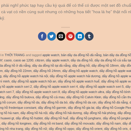
phải nghĩ phức tạp hay cầu kỳ quá để có thể có được một set đồ chuẩn
cà vạt có nền cùng suit nhưng có những họa tiết “hoa lá hẹ” thật nổi n
kỹ.
d in
THỜI TRANG
and tagged
apple watch
,
bán dây da đồng hồ đà nẵng
,
bán dây da đồng hồ
AY
,
casio
,
casio ae 1200
,
citizen
,
dây apple watch
,
dây da đồng hồ
,
dây da đồng hồ cá sấu tạ
da đồng hồ ở đà nẵng
,
dây da đồng hồ tại đà nẵng
,
dây đồng hồ
,
dây đồng hồ 18mm
,
dây đồ
mm
,
dây đồng hồ 22mm
,
dây đồng hồ 24mm
,
dây đồng hồ apple watch
,
dây đồng hồ apple wa
ng
,
dây đồng hồ apple watch hà nội
,
dây đồng hồ apple watch hải dương
,
dây đồng hồ apple w
hí minh
,
dây đồng hồ apple watch hội an
,
dây đồng hồ apple watch huế
,
dây đồng hồ apple w
 hồ apple watch seri 2
,
dây đồng hồ apple watch seri 4
,
dây đồng hồ apple watch seri 5
,
dây
tch seri 7
,
dây đồng hồ apple watch seri 8
,
dây đồng hồ apple watch ultra
,
dây đồng hồ bìn
ling
,
dây đồng hồ bulova
,
dây đồng hồ cà mau
,
dây đồng hồ Calvin Klein
,
dây đồng hồ cần th
g hồ corum
,
dây đồng hồ da
,
dây đồng hồ da bò
,
dây đồng hồ da xịn
,
dây đồng hồ đà nẵng
,
ng hồ frederique constant
,
dây đồng hồ garmin
,
dây đồng hồ gia lai
,
dây đồng hồ Google Pixe
ng hồ hà nam
,
dây đồng hồ hà nội
,
dây đồng hồ hải dương
,
dây đồng hồ hải phòng
,
dây đồng
 huawei gt
,
dây đồng hồ hublot
,
dây đồng hồ huế
,
dây đồng hồ junghans
,
dây đồng hồ jungke
,
dây đồng hồ longines
,
dây đồng hồ mi band
,
dây đồng hồ movado
,
dây đồng hồ nam
,
dây đ
ồng hồ nha trang
,
dây đồng hồ nữ
,
dây đồng hồ oppo
,
dây đồng hồ orient
,
dây đồng hồ oris
,