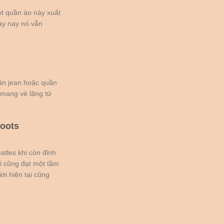
et quần áo này xuất
gày nay nó vẫn
uần jean hoặc quần
 mang vẻ lãng tử
boots
tles khi còn đỉnh
i cũng đạt một tầm
ới hiện tại cũng