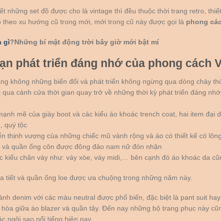
t những set đồ được cho là vintage thì đều thuộc thời trang retro, thiết 
 theo xu hướng cũ trong mới, mới trong cũ này được gọi là
phong các
 gì
?Những bí mật động trời bây giờ mới bật mí
oạn phát triển đáng nhớ của phong cách 
ang không những biến đổi và phát triển không ngừng qua dòng chảy th
qua cánh cửa thời gian quay trở về những thời kỳ phát triển đáng nh
mạnh mẽ của giày boot và các kiểu áo khoác trench coat, hai item đại
, quý tộc
iển thịnh vượng của những chiếc mũ vành rộng và áo có thiết kế có lôn
m và quần ống côn được đông đảo nam nữ đón nhận
 kiểu chân váy như: váy xòe, váy midi,… bên cạnh đó áo khoác da cũ
a tiết và quần ống loe được ưa chuộng trong những năm này.
nh denim với các màu neutral được phổ biến, đặc biệt là pant suit hay
 hòa giữa áo blazer và quần tây. Đến nay những bộ trang phục này c
ác ngôi sao nổi tiếng hiện nay.