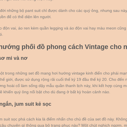
 đời những bộ pant suit chỉ được dành cho các quý ông, nhưng sau này
ền để có thể diện lên người.
o độn vai, áo ren kèm quần legging và áo độn vai hay màu meon cũng
ó.
hướng phối đồ phong cách Vintage cho 
sơ mi và nơ
ột trong những set đồ mang hơi hướng vintage kinh điển cho phái m
thế giới, được sử dụng rộng rãi cuối thế kỷ 19 đầu thế kỷ 20. Cho đến n
ướng hoài cổ làm sống dậy mẫu quần thanh lịch này, khi kết hợp cùng m
sẽ khiến quý ông nổi bật cho dù đang ở bất kỳ hoàn cảnh nào.
ngắn, jum suit kẻ sọc
m suit sọc phá cách kia là điểm nhấn cho chủ đề của set đồ này. Khôn
âu chuyện gì thông qua bộ trang phục này? Một chút nghịch ngợm, mộ