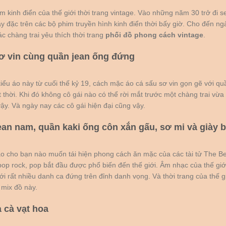
m kinh điển của thế giới thời trang vintage. Vào những năm 30 trở đi s
ày đặc trên các bộ phim truyền hình kinh điển thời bấy giờ. Cho đến n
ác chàng trai yêu thích thời trang
phối đồ phong cách vintage
.
sơ vin cùng quần jean ống đứng
kiểu áo này từ cuối thế kỷ 19, cách mặc áo cá sấu sơ vin gọn gẽ với q
 thời. Khi đó không cô gái nào có thể rời mắt trước một chàng trai vừa
vậy. Và ngày nay các cô gái hiện đại cũng vậy.
ean nam, quần kaki ống côn xắn gấu, sơ mi và giày 
o cho bạn nào muốn tái hiện phong cách ăn mặc của các tài tử The Bea
pop rock, pop bắt đầu được phổ biến đến thế giới. Âm nhạc của thế giớ
i rất nhiều danh ca đứng trên đỉnh danh vọng. Và thời trang của thế gi
 mix đồ này.
à cà vạt hoa