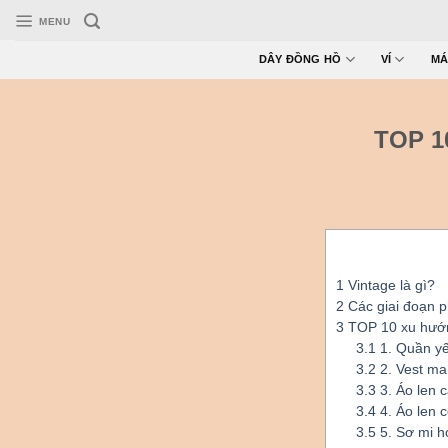
Skip
MENU
to
content
DÂY ĐỒNG HỒ
VÍ
MÁ
TOP 1
1
Vintage là gì?
2
Các giai đoạn p
3
TOP 10 xu hướn
3.1
1. Quần yế
3.2
2. Vest man
3.3
3. Áo len 
3.4
4. Áo len c
3.5
5. Sơ mi h