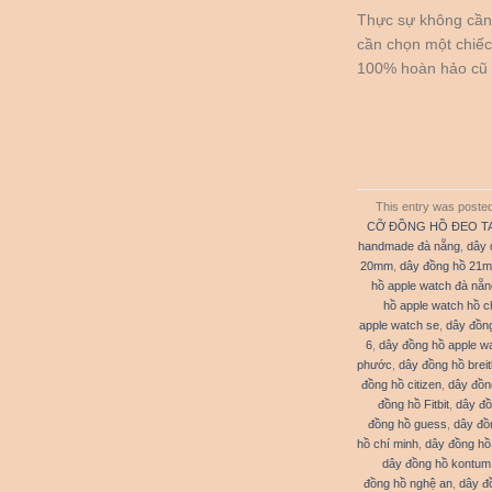
Thực sự không cần 
cần chọn một chiếc 
100% hoàn hảo cũ 
This entry was poste
CỠ ĐỒNG HỒ ĐEO T
handmade đà nẵng
,
dây 
20mm
,
dây đồng hồ 21
hồ apple watch đà nẵ
hồ apple watch hồ c
apple watch se
,
dây đồng
6
,
dây đồng hồ apple wa
phước
,
dây đồng hồ breit
đồng hồ citizen
,
dây đồn
đồng hồ Fitbit
,
dây đồ
đồng hồ guess
,
dây đồ
hồ chí minh
,
dây đồng hồ
dây đồng hồ kontum
đồng hồ nghệ an
,
dây đ