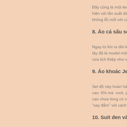
Đây cũng là một ite
hiện với tần suất d
không lỗi mốt với c
8. Áo cá sấu 
Ngay từ khi ra đời 
tây đã là model một
vừa lịch thiệp như 
9. Áo khoác J
Set đồ này hoàn hả
cao. Khi mà rock, 
cao chưa từng có vớ
“say đắm” với cách
10. Suit đen v