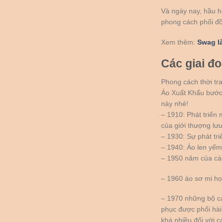
Và ngày nay, hầu hế
phong cách phối đồ
Xem thêm:
Swag là
Các giai đ
Phong cách thời tr
Áo Xuất Khẩu bước 
này nhé!
– 1910: Phát triển 
của giới thượng lưu
– 1930: Sự phát tr
– 1940: Áo len yế
– 1950 năm của các
– 1960 áo sơ mi họ
– 1970 những bộ cá
phục được phối hài
khá nhiều đối với c