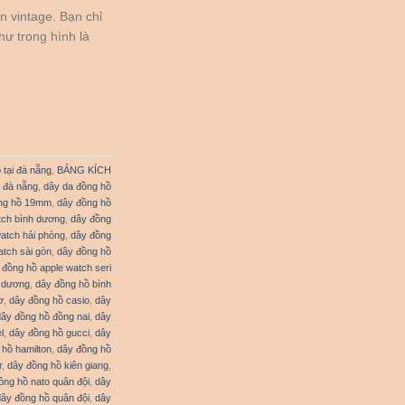
 vintage. Bạn chỉ
hư trong hình là
 tại đà nẵng
,
BẢNG KÍCH
i đà nẵng
,
dây da đồng hồ
ng hồ 19mm
,
dây đồng hồ
tch bình dương
,
dây đồng
atch hải phòng
,
dây đồng
atch sài gòn
,
dây đồng hồ
 đồng hồ apple watch seri
h dương
,
dây đồng hồ bình
ơ
,
dây đồng hồ casio
,
dây
dây đồng hồ đồng nai
,
dây
l
,
dây đồng hồ gucci
,
dây
 hồ hamilton
,
dây đồng hồ
r
,
dây đồng hồ kiên giang
,
ồng hồ nato quân đội
,
dây
dây đồng hồ quân đội
,
dây