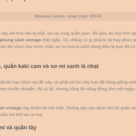
Monsieur Jerome; street style; NYFW
 tay với hoa văn lạ mắt, set up cùng quần jean, đôi giày da mũi tròn d
phong cách vintage
thật ngầu. Dù chẳng có gì phải to tát hay phức 
khéo léo chọn cho mình chiếc sơ mi hoa lá cành đúng điệu là bạn đã có
o, quần kaki cam và sơ mi xanh lá nhạt
 khi bạn chọn set đồ này, và phải nói lúc này bạn đã trông giống một s
hợp nhuần nhuyễn, đủ cũ kỹ, nhưng cũng đủ năng động cho một ngày 
ch vintage
này khiến tôi mê mẩn. Không yêu sao được khi bộ quần áo
uốn nói thế kia cơ mà.
 mi và quần tây