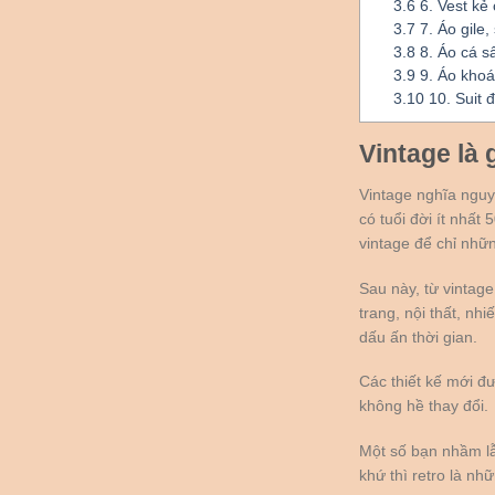
3.6
6. Vest kẻ 
3.7
7. Áo gile,
3.8
8. Áo cá s
3.9
9. Áo khoá
3.10
10. Suit 
Vintage là 
Vintage nghĩa nguyê
có tuổi đời ít nhấ
vintage để chỉ nhữn
Sau này, từ vintage
trang, nội thất, n
dấu ấn thời gian.
Các thiết kế mới đ
không hề thay đổi.
Một số bạn nhầm lẫ
khứ thì retro là nh