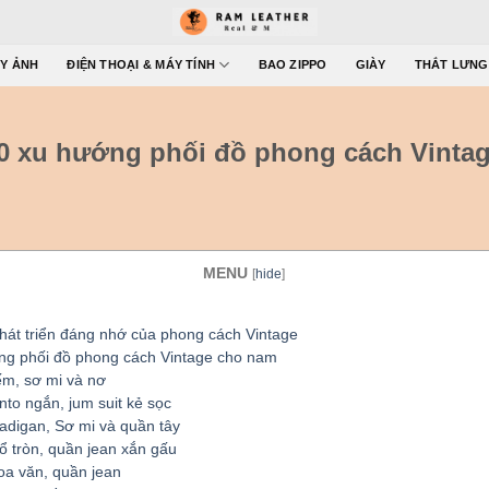
Y ẢNH
ĐIỆN THOẠI & MÁY TÍNH
BAO ZIPPO
GIÀY
THẮT LƯNG
0 xu hướng phối đồ phong cách Vinta
MENU
[
hide
]
hát triển đáng nhớ của phong cách Vintage
g phối đồ phong cách Vintage cho nam
m, sơ mi và nơ
to ngắn, jum suit kẻ sọc
cadigan, Sơ mi và quần tây
ổ tròn, quần jean xắn gấu
oa văn, quần jean