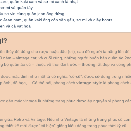
caro, quần kaki cam và sơ mi xanh lá nhạt
 sơ mi và quần tây
ấu sơ vin cùng quần jean ống đứng
c Jean nam, quần kaki ống côn xắn gấu, sơ mi và giày boots
đen và cà vạt hoa
gì?
n thủy để dùng cho rượu hoặc dầu (oil), sau đó người ta nâng lên để 
t 50 năm – vintage car, và cuối cùng, những người buôn bán quần áo 2n
g bộ quần áo cũ – thuộc về thời đại trước – thường rất đẹp và công ph
 được mặc định như một từ có nghĩa “cổ-cũ”, được sử dụng trong nhiều 
hiếp ảnh, đồ họa,… Có thể nói, phong cách
vintage style
là phong cách 
ược gắn mác vintage là những trang phục được áp nguyên xi phong các
n giữa Retro và Vintage. Nếu như Vintage là những trang phục cũ còn l
ững thiết kế mới được “tái hiện” giống kiểu dáng trang phục thời kỳ cũ.