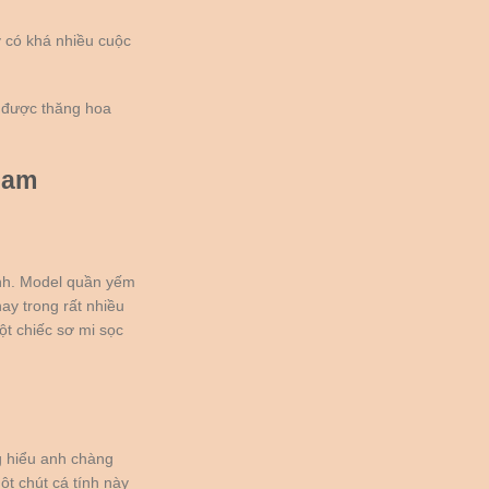
 có khá nhiều cuộc
 được thăng hoa
nam
ạnh. Model quần yếm
ay trong rất nhiều
ột chiếc sơ mi sọc
g hiểu anh chàng
t chút cá tính này