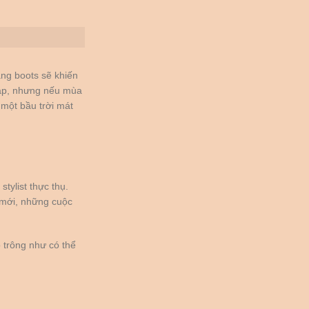
ạng boots sẽ khiến
tạp, nhưng nếu mùa
 một bầu trời mát
tylist thực thụ.
mới, những cuộc
 trông như có thể