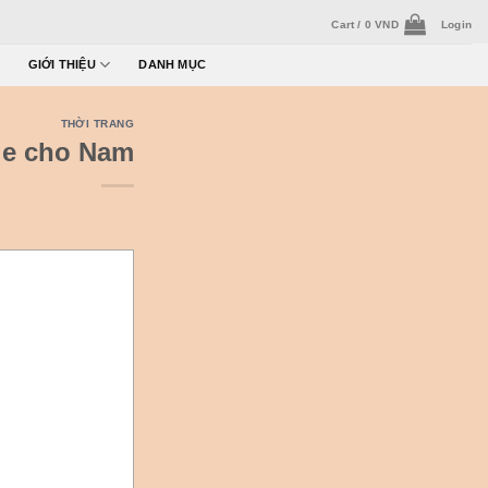
Cart /
0
VND
Login
GIỚI THIỆU
DANH MỤC
THỜI TRANG
ge cho Nam