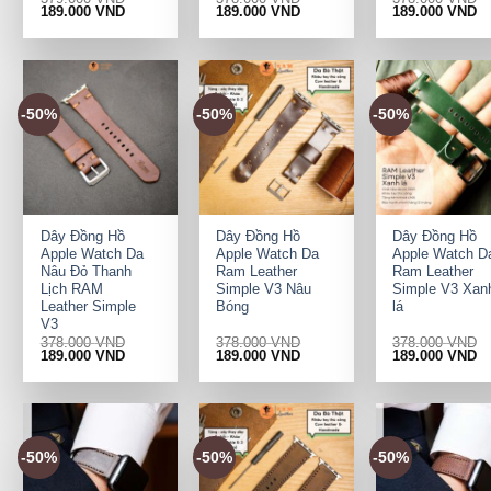
Original
Current
Original
Current
Original
Cu
189.000
VND
189.000
VND
189.000
VND
price
price
price
price
price
pr
was:
is:
was:
is:
was:
is:
379.000 VND.
189.000 VND.
378.000 VND.
189.000 VND.
378.000 VND.
18
-50%
-50%
-50%
+
+
+
Dây Đồng Hồ
Dây Đồng Hồ
Dây Đồng Hồ
Apple Watch Da
Apple Watch Da
Apple Watch D
Nâu Đỏ Thanh
Ram Leather
Ram Leather
Lịch RAM
Simple V3 Nâu
Simple V3 Xan
Leather Simple
Bóng
lá
V3
378.000
VND
378.000
VND
378.000
VND
Original
Current
Original
Current
Original
Cu
189.000
VND
189.000
VND
189.000
VND
price
price
price
price
price
pr
was:
is:
was:
is:
was:
is:
378.000 VND.
189.000 VND.
378.000 VND.
189.000 VND.
378.000 VND.
18
-50%
-50%
-50%