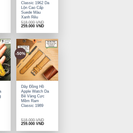
Classic 1962 Da
Lộn Cao Cấp
Suede Màu
Xanh Rêu
518.000
VND
rrent
Original
Current
259.000
VND
ice
price
price
was:
is:
9.000 VND.
518.000 VND.
259.000 VND.
-50%
+
Dây Đồng Hồ
a
Apple Watch Da
g
Bê Vàng Cực
Mềm Ram
Classic 1989
518.000
VND
rrent
Original
Current
259.000
VND
ice
price
price
was:
is: