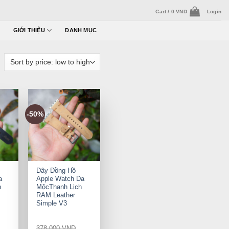
Cart /
0
VND
Login
GIỚI THIỆU
DANH MỤC
-50%
+
Dây Đồng Hồ
a
Apple Watch Da
h
MộcThanh Lịch
RAM Leather
Simple V3
378.000
VND