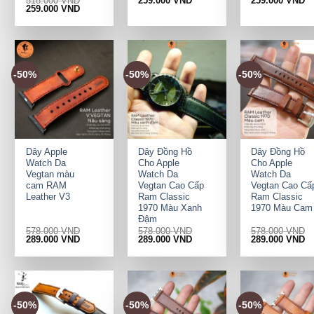
518.000
VND
259.000
VND
259.000
VND
Original
Current
259.000
VND
price
price
was:
is:
518.000 VND.
259.000 VND.
-50%
-50%
-50%
+
+
+
Dây Apple
Dây Đồng Hồ
Dây Đồng Hồ
Watch Da
Cho Apple
Cho Apple
Vegtan màu
Watch Da
Watch Da
cam RAM
Vegtan Cao Cấp
Vegtan Cao Cấ
Leather V3
Ram Classic
Ram Classic
1970 Màu Xanh
1970 Màu Cam
Đậm
578.000
VND
578.000
VND
578.000
VND
Original
Current
Original
Current
Original
Cu
289.000
VND
289.000
VND
289.000
VND
price
price
price
price
price
pr
was:
is:
was:
is:
was:
is:
578.000 VND.
289.000 VND.
578.000 VND.
289.000 VND.
578.000 VND.
28
-50%
-50%
-50%