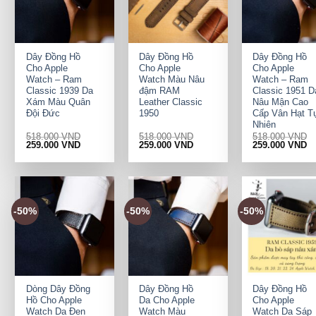
+
+
+
Dây Đồng Hồ
Dây Đồng Hồ
Dây Đồng Hồ
Cho Apple
Cho Apple
Cho Apple
Watch – Ram
Watch Màu Nâu
Watch – Ram
Classic 1939 Da
đậm RAM
Classic 1951 D
Xám Màu Quân
Leather Classic
Nâu Mận Cao
Đội Đức
1950
Cấp Vân Hạt T
Nhiên
518.000
VND
518.000
VND
518.000
VND
Original
Current
Original
Current
Original
Cu
259.000
VND
259.000
VND
259.000
VND
price
price
price
price
price
pr
was:
is:
was:
is:
was:
is:
518.000 VND.
259.000 VND.
518.000 VND.
259.000 VND.
518.000 VND.
25
-50%
-50%
-50%
+
+
+
Dòng Dây Đồng
Dây Đồng Hồ
Dây Đồng Hồ
Hồ Cho Apple
Da Cho Apple
Cho Apple
Watch Da Đen
Watch Màu
Watch Da Sáp