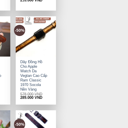
259.000
VND
-50%
+
Dây Đồng Hồ
Cho Apple
Watch Da
p
Vegtan Cao Cấp
Ram Classic
1970 Socola
Nền Vàng
578.000
VND
rrent
Original
Current
289.000
VND
ice
price
price
was:
is:
9.000 VND.
578.000 VND.
289.000 VND.
-50%