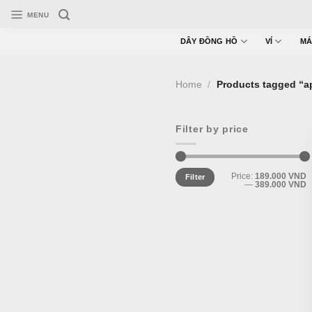
Skip
MENU
to
content
DÂY ĐỒNG HỒ
VÍ
MÁ
Home
/
Products tagged “a
Filter by price
Min
Max
Price:
189.000 VND
Filter
price
price
—
389.000 VND