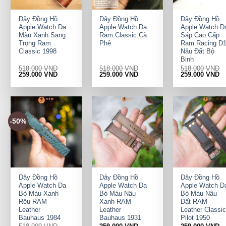
+
+
+
Dây Đồng Hồ
Dây Đồng Hồ
Dây Đồng Hồ
Apple Watch Da
Apple Watch Da
Apple Watch D
Màu Xanh Sang
Ram Classic Cà
Sáp Cao Cấp
Trọng Ram
Phê
Ram Racing D
Classic 1998
Nâu Đất Bộ
Binh
518.000
VND
518.000
VND
518.000
VND
Original
Current
Original
Current
Original
Cu
259.000
VND
259.000
VND
259.000
VND
price
price
price
price
price
pr
was:
is:
was:
is:
was:
is:
518.000 VND.
259.000 VND.
518.000 VND.
259.000 VND.
518.000 VND.
25
-50%
+
+
+
Dây Đồng Hồ
Dây Đồng Hồ
Dây Đồng Hồ
Apple Watch Da
Apple Watch Da
Apple Watch D
Bò Màu Xanh
Bò Màu Nâu
Bò Màu Nâu
Rêu RAM
Xanh RAM
Đất RAM
Leather
Leather
Leather Classic
Bauhaus 1984
Bauhaus 1931
Pilot 1950