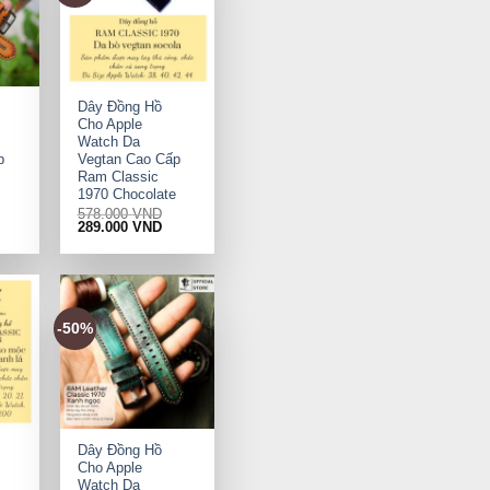
+
Dây Đồng Hồ
Cho Apple
Watch Da
p
Vegtan Cao Cấp
Ram Classic
1970 Chocolate
578.000
VND
rrent
Original
Current
289.000
VND
ice
price
price
was:
is:
9.000 VND.
578.000 VND.
289.000 VND.
-50%
+
Dây Đồng Hồ
Cho Apple
Watch Da