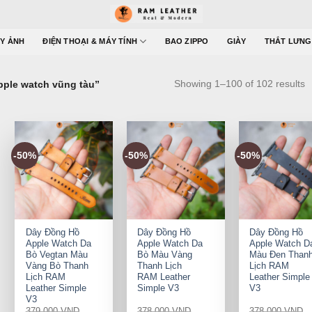
Y ẢNH
ĐIỆN THOẠI & MÁY TÍNH
BAO ZIPPO
GIÀY
THẮT LƯNG
Showing 1–100 of 102 results
pple watch vũng tàu”
-50%
-50%
-50%
+
+
+
Dây Đồng Hồ
Dây Đồng Hồ
Dây Đồng Hồ
Apple Watch Da
Apple Watch Da
Apple Watch D
Bò Vegtan Màu
Bò Màu Vàng
Màu Đen Than
Vàng Bò Thanh
Thanh Lịch
Lịch RAM
Lịch RAM
RAM Leather
Leather Simple
Leather Simple
Simple V3
V3
V3
379.000
VND
378.000
VND
378.000
VND