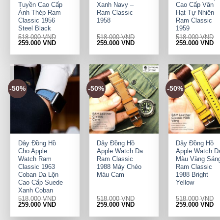
Tuyền Cao Cấp
Xanh Navy –
Cao Cấp Vân
Ánh Thép Ram
Ram Classic
Hạt Tự Nhiên
Classic 1956
1958
Ram Classic
Steel Black
1959
518.000
VND
518.000
VND
518.000
VND
Original
Current
Original
Current
Original
Cu
259.000
VND
259.000
VND
259.000
VND
price
price
price
price
price
pr
was:
is:
was:
is:
was:
is:
518.000 VND.
259.000 VND.
518.000 VND.
259.000 VND.
518.000 VND.
25
-50%
-50%
-50%
+
+
+
Dây Đồng Hồ
Dây Đồng Hồ
Dây Đồng Hồ
Cho Apple
Apple Watch Da
Apple Watch D
Watch Ram
Ram Classic
Màu Vàng Sán
Classic 1963
1988 Máy Chéo
Ram Classic
Coban Da Lộn
Màu Cam
1988 Bright
Cao Cấp Suede
Yellow
Xanh Coban
518.000
VND
518.000
VND
518.000
VND
Original
Current
Original
Current
Original
Cu
259.000
VND
259.000
VND
259.000
VND
price
price
price
price
price
pr
was:
is:
was:
is:
was:
is: