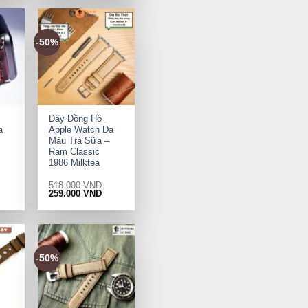
9.000 VND.
518.000 VND.
259.000 VND.
-50%
+
Dây Đồng Hồ
a
Apple Watch Da
Màu Trà Sữa –
Ram Classic
1986 Milktea
518.000
VND
rrent
Original
Current
259.000
VND
ice
price
price
was:
is:
9.000 VND.
518.000 VND.
259.000 VND.
-50%