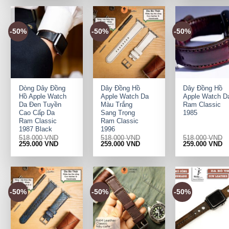
518.000 VND.
259.000 VND.
518.000 VND.
259.000 VND.
518.000 VND.
25
-50%
-50%
-50%
+
+
+
Dòng Dây Đồng
Dây Đồng Hồ
Dây Đồng Hồ
Hồ Apple Watch
Apple Watch Da
Apple Watch D
Da Đen Tuyền
Màu Trắng
Ram Classic
Cao Cấp Da
Sang Trọng
1985
Ram Classic
Ram Classic
1987 Black
1996
518.000
VND
518.000
VND
518.000
VND
Original
Current
Original
Current
Original
Cu
259.000
VND
259.000
VND
259.000
VND
price
price
price
price
price
pr
was:
is:
was:
is:
was:
is:
518.000 VND.
259.000 VND.
518.000 VND.
259.000 VND.
518.000 VND.
25
-50%
-50%
-50%