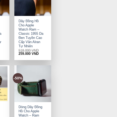
+
Dây Đồng Hồ
Cho Apple
Watch Ram –
a
Classic 1955 Da
Đen Tuyền Cao
ự
Cấp Vân Alran
Tự Nhiên
518.000
VND
rrent
Original
Current
259.000
VND
ice
price
price
was:
is:
9.000 VND.
518.000 VND.
259.000 VND.
-50%
+
Dòng Dây Đồng
Hồ Cho Apple
Watch – Ram