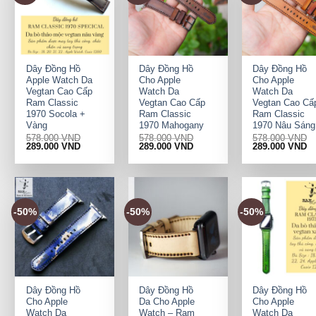
+
+
+
Dây Đồng Hồ
Dây Đồng Hồ
Dây Đồng Hồ
Apple Watch Da
Cho Apple
Cho Apple
Vegtan Cao Cấp
Watch Da
Watch Da
Ram Classic
Vegtan Cao Cấp
Vegtan Cao Cấ
1970 Socola +
Ram Classic
Ram Classic
Vàng
1970 Mahogany
1970 Nâu Sáng
578.000
VND
578.000
VND
578.000
VND
Original
Current
Original
Current
Original
Cu
289.000
VND
289.000
VND
289.000
VND
price
price
price
price
price
pr
was:
is:
was:
is:
was:
is:
578.000 VND.
289.000 VND.
578.000 VND.
289.000 VND.
578.000 VND.
28
-50%
-50%
-50%
+
+
+
Dây Đồng Hồ
Dây Đồng Hồ
Dây Đồng Hồ
Cho Apple
Da Cho Apple
Cho Apple
Watch Da
Watch – Ram
Watch Da