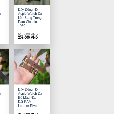
+
Dây Đồng Hồ
a
Apple Watch Da
Lộn Sang Trọng
1
Ram Classic
1969
518.000
VND
rrent
Original
Current
259.000
VND
ice
price
price
was:
is:
9.000 VND.
518.000 VND.
259.000 VND.
+
Dây Đồng Hồ
a
Apple Watch Da
Bò Màu Nâu
Đất RAM
Leather Rivet