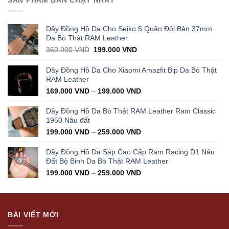
1.000.000 VND.
499.000 VND.
Dây Đồng Hồ Da Cho Seiko 5 Quân Đội Bản 37mm
Da Bò Thật RAM Leather
Original
Current
350.000
VND
199.000
VND
price
price
was:
is:
Dây Đồng Hồ Da Cho Xiaomi Amazfit Bip Da Bò Thật
350.000 VND.
199.000 VND.
RAM Leather
169.000
VND
–
199.000
VND
Dây Đồng Hồ Da Bò Thật RAM Leather Ram Classic
1950 Nâu đất
199.000
VND
–
259.000
VND
Dây Đồng Hồ Da Sáp Cao Cấp Ram Racing D1 Nâu
Đất Bộ Binh Da Bò Thật RAM Leather
199.000
VND
–
259.000
VND
BÀI VIẾT MỚI