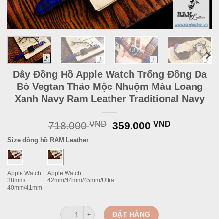
Dây Đồng Hồ Apple Watch Trống Đồng Da
Bò Vegtan Thảo Mộc Nhuộm Màu Loang
Xanh Navy Ram Leather Traditional Navy
Original
Current
718.000
VND
359.000
VND
price
price
Size đồng hồ RAM Leather
:
was:
is:
718.000 VND.
359.000 
Apple Watch
Apple Watch
38mm/
42mm/44mm/45mm/Ultra
40mm/41mm
Dây Đồng Hồ Apple Watch Trống Đồng Da Bò Vegtan
ĐẶT HÀNG