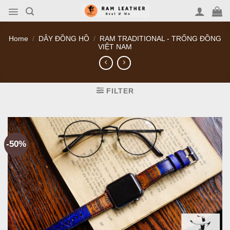
Skip
to
content
Home
/
DÂY ĐỒNG HỒ
/
RAM TRADITIONAL - TRỐNG ĐỒNG
VIỆT NAM
FILTER
-50%