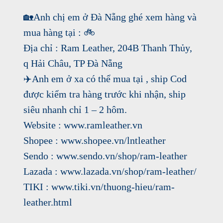
🏡
Anh chị em ở Đà Nẵng ghé xem hàng và
mua hàng tại :
🚲
Địa chỉ : Ram Leather, 204B Thanh Thủy,
q Hải Châu, TP Đà Nẵng
✈️
Anh em ở xa có thể mua tại , ship Cod
được kiểm tra hàng trước khi nhận, ship
siêu nhanh chỉ 1 – 2 hôm.
Website :
www.ramleather.vn
Shopee :
www.shopee.vn/lntleather
Sendo :
www.sendo.vn/shop/ram-leather
Lazada :
www.lazada.vn/shop/ram-leather/
TIKI :
www.tiki.vn/thuong-hieu/ram-
leather.html