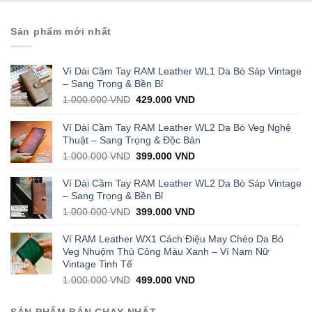
Sản phẩm mới nhất
Ví Dài Cầm Tay RAM Leather WL1 Da Bò Sáp Vintage
– Sang Trọng & Bền Bỉ
Original
Current
1.000.000
VND
429.000
VND
price
price
was:
is:
Ví Dài Cầm Tay RAM Leather WL2 Da Bò Veg Nghệ
1.000.000 VND.
429.000 VND.
Thuật – Sang Trọng & Độc Bản
Original
Current
1.000.000
VND
399.000
VND
price
price
was:
is:
Ví Dài Cầm Tay RAM Leather WL2 Da Bò Sáp Vintage
1.000.000 VND.
399.000 VND.
– Sang Trọng & Bền Bỉ
Original
Current
1.000.000
VND
399.000
VND
price
price
was:
is:
Ví RAM Leather WX1 Cách Điệu May Chéo Da Bò
1.000.000 VND.
399.000 VND.
Veg Nhuộm Thủ Công Màu Xanh – Ví Nam Nữ
Vintage Tinh Tế
Original
Current
1.000.000
VND
499.000
VND
price
price
was:
is:
SẢN PHẨM BÁN CHẠY NHẤT