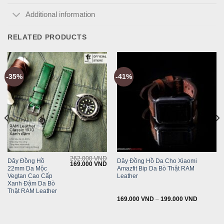
Additional information
RELATED PRODUCTS
-35%
-41%
262.000
VND
Dây Đồng Hồ
Dây Đồng Hồ Da Cho Xiaomi
Current
Original
Current
169.000
VND
22mm Da Mộc
Amazfit Bip Da Bò Thật RAM
rice
price
price
s:
was:
is:
Vegtan Cao Cấp
Leather
169.000 VND.
262.000 VND.
169.000 VND.
Xanh Đậm Da Bò
Thật RAM Leather
169.000
VND
–
199.000
VND