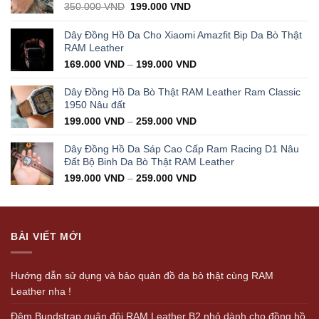
Original
Current
350.000
VND
199.000
VND
price
price
was:
is:
Dây Đồng Hồ Da Cho Xiaomi Amazfit Bip Da Bò Thật
350.000 VND.
199.000 VND.
RAM Leather
169.000
VND
–
199.000
VND
Dây Đồng Hồ Da Bò Thật RAM Leather Ram Classic
1950 Nâu đất
199.000
VND
–
259.000
VND
Dây Đồng Hồ Da Sáp Cao Cấp Ram Racing D1 Nâu
Đất Bộ Binh Da Bò Thật RAM Leather
199.000
VND
–
259.000
VND
BÀI VIẾT MỚI
Hướng dẫn sử dụng và bảo quản đồ da bò thật cùng RAM
Leather nha !
Đệm Bundstrap quân đội RAM Leather B2 nhỏ dành cho đồng hồ