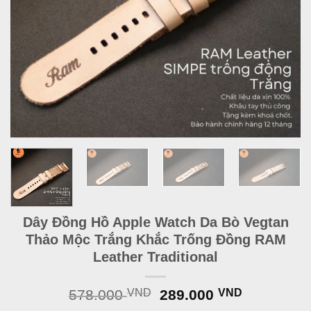
Dây Đồng Hồ Apple Watch Da Bò Vegtan
Thảo Mộc Trắng Khắc Trống Đồng RAM
Leather Traditional
Original
Current
578.000
VND
289.000
VND
price
price