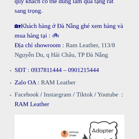
quý khách có thể dùng làm quà tặng rất
sang trọng.
🏡
Khách hàng ở Đà Nẵng ghé xem hàng và
mua hàng tại :
🚲
Địa chỉ showroom :
Ram Leather, 113/8
Nguyễn Du, q Hải Châu, TP Đà Nẵng
SĐT : 0937811444 – 0901215444
Zalo OA :
RAM Leather
Facebook
/
Instargram
/
Tiktok
/
Youtube
:
RAM Leather