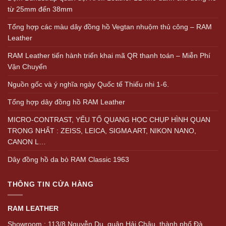
từ 25mm đến 38mm
Tổng hợp các màu dây đồng hồ Vegtan nhuộm thủ công – RAM
Leather
RAM Leather tiến hành triển khai mã QR thanh toán – Miễn Phí
Vận Chuyển
Nguồn gốc và ý nghĩa ngày Quốc tế Thiếu nhi 1-6.
Tổng hợp dây đồng hồ RAM Leather
MICRO-CONTRAST, YẾU TỐ QUANG HỌC CHỤP HÌNH QUAN
TRỌNG NHẤT : ZEISS, LEICA, SIGMA ART, NIKON NANO,
CANON L…
Dây đồng hồ da bò RAM Classic 1963
THÔNG TIN CỬA HÀNG
RAM LEATHER
Showroom : 113/8 Nguyễn Du, quận Hải Châu, thành phố Đà