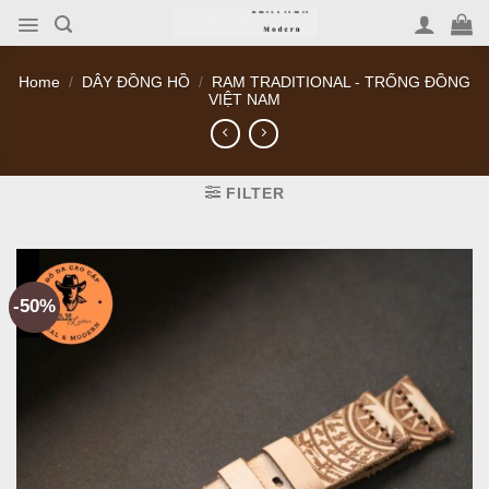
Skip
to
content
Home
/
DÂY ĐỒNG HỒ
/
RAM TRADITIONAL - TRỐNG ĐỒNG
VIỆT NAM
FILTER
-50%