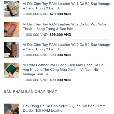
Ví Dài Cầm Tay RAM Leather WL1 Da Bò Sáp Vintage
– Sang Trọng & Bền Bỉ
Original
Current
1.000.000
VND
429.000
VND
price
price
was:
is:
Ví Dài Cầm Tay RAM Leather WL2 Da Bò Veg Nghệ
1.000.000 VND.
429.000 VND.
Thuật – Sang Trọng & Độc Bản
Original
Current
1.000.000
VND
399.000
VND
price
price
was:
is:
Ví Dài Cầm Tay RAM Leather WL2 Da Bò Sáp Vintage
1.000.000 VND.
399.000 VND.
– Sang Trọng & Bền Bỉ
Original
Current
1.000.000
VND
399.000
VND
price
price
was:
is:
Ví RAM Leather WX1 Cách Điệu May Chéo Da Bò
1.000.000 VND.
399.000 VND.
Veg Nhuộm Thủ Công Màu Xanh – Ví Nam Nữ
Vintage Tinh Tế
Original
Current
1.000.000
VND
499.000
VND
price
price
was:
is:
SẢN PHẨM BÁN CHẠY NHẤT
1.000.000 VND.
499.000 VND.
Dây Đồng Hồ Da Cho Seiko 5 Quân Đội Bản 37mm
Da Bò Thật RAM Leather