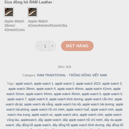
Size đồng hồ RAM Leather
:
was:
is:
578.000 VND.
289.000 
Apple Watch
Apple Watch
38mm/
42mm/44mm/45mm/Ultra
40mm/41mm
Dây Đồng Hồ Apple Watch Da Bò Vegtan Thảo Mộc Tr
ĐẶT HÀNG
SKU:
N/A
Category:
RAM TRADITIONAL - TRỐNG ĐỒNG VIỆT NAM
Tags:
apple watch
,
apple watch 1
,
apple watch 2
,
apple watch 2023
,
apple watch 3
,
apple watch 38mm
,
apple watch 4
,
apple watch 40mm
,
apple watch 41mm
,
apple
watch 42mm
,
apple watch 44mm
,
apple watch 45mm
,
apple watch 5
,
apple watch 6
,
apple watch 7
,
apple watch 8
,
apple watch bình dương
,
apple watch cần thơ
,
apple
watch đà lạt
,
apple watch đà nẵng
,
apple watch hà nội
,
apple watch hải dương
,
apple
watch hải phòng
,
apple watch hồ chí minh
,
apple watch huế
,
apple watch mới
,
apple
watch nha trang
,
apple watch se
,
apple watch ultra
,
apple watch vinh
,
apple watch
vũng tàu
,
applewatch
,
dây apple watch
,
dây apple watch hồ chí minh
,
dây da apple
watch
,
dây đồng hồ apple watch
,
dây đồng hồ apple watch bình dương
,
dây đồng hồ