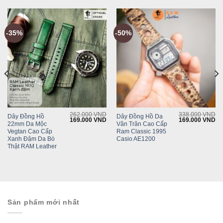
-35%
-50%
262.000
VND
338.000
VND
Dây Đồng Hồ
Dây Đồng Hồ Da
Current
Original
Current
Original
Cu
169.000
VND
169.000
VND
22mm Da Mộc
Vân Trăn Cao Cấp
rice
price
price
price
pr
s:
was:
is:
was:
is:
Vegtan Cao Cấp
Ram Classic 1995
199.000 VND.
262.000 VND.
169.000 VND.
338.000 VND.
16
Xanh Đậm Da Bò
Casio AE1200
Thật RAM Leather
Sản phẩm mới nhất