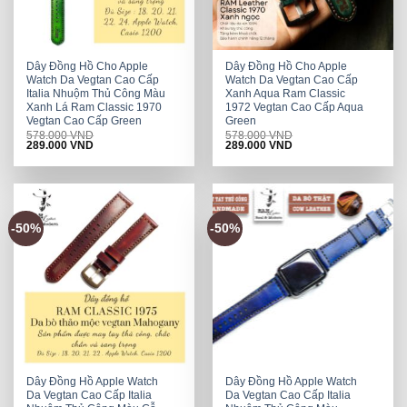
Dây Đồng Hồ Cho Apple
Dây Đồng Hồ Cho Apple
Watch Da Vegtan Cao Cấp
Watch Da Vegtan Cao Cấp
Italia Nhuộm Thủ Công Màu
Xanh Aqua Ram Classic
Xanh Lá Ram Classic 1970
1972 Vegtan Cao Cấp Aqua
Vegtan Cao Cấp Green
Green
578.000
VND
578.000
VND
Original
Current
Original
Current
289.000
VND
289.000
VND
price
price
price
price
was:
is:
was:
is:
578.000 VND.
289.000 VND.
578.000 VND.
289.000 VND.
-50%
-50%
Dây Đồng Hồ Apple Watch
Dây Đồng Hồ Apple Watch
Da Vegtan Cao Cấp Italia
Da Vegtan Cao Cấp Italia