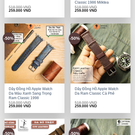
Classic 1986 Milktea
518.000
VND
518.000
VND
Original
Current
Original
Current
259.000
VND
259.000
VND
price
price
price
price
was:
is:
was:
is:
518.000 VND.
259.000 VND.
518.000 VND.
259.000 VND.
-50%
-50%
Dây Đồng Hồ Apple Watch
Dây Đồng Hồ Apple Watch
Da Màu Xanh Sang Trọng
Da Ram Classic Cà Phê
Ram Classic 1998
518.000
VND
518.000
VND
Original
Current
Original
Current
259.000
VND
259.000
VND
price
price
price
price
was:
is:
was:
is:
518.000 VND.
259.000 VND.
518.000 VND.
259.000 VND.
-50%
-50%