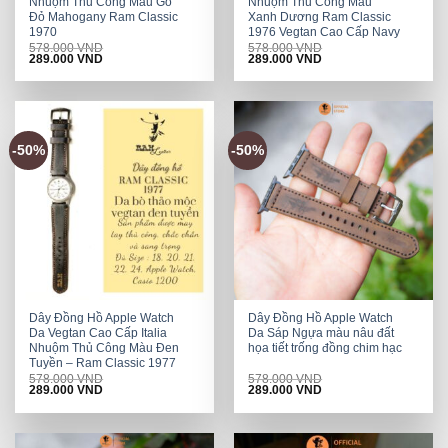
Nhuộm Thủ Công Màu Gỗ
Nhuộm Thủ Công Màu
Đỏ Mahogany Ram Classic
Xanh Dương Ram Classic
1970
1976 Vegtan Cao Cấp Navy
578.000
VND
578.000
VND
Original
Current
Original
Current
289.000
VND
289.000
VND
price
price
price
price
was:
is:
was:
is:
578.000 VND.
289.000 VND.
578.000 VND.
289.000 VND.
-50%
-50%
Dây Đồng Hồ Apple Watch
Dây Đồng Hồ Apple Watch
Da Vegtan Cao Cấp Italia
Da Sáp Ngựa màu nâu đất
Nhuộm Thủ Công Màu Đen
họa tiết trống đồng chim hạc
Tuyền – Ram Classic 1977
578.000
VND
578.000
VND
Original
Current
Original
Current
289.000
VND
289.000
VND
price
price
price
price
was:
is:
was:
is:
578.000 VND.
289.000 VND.
578.000 VND.
289.000 VND.