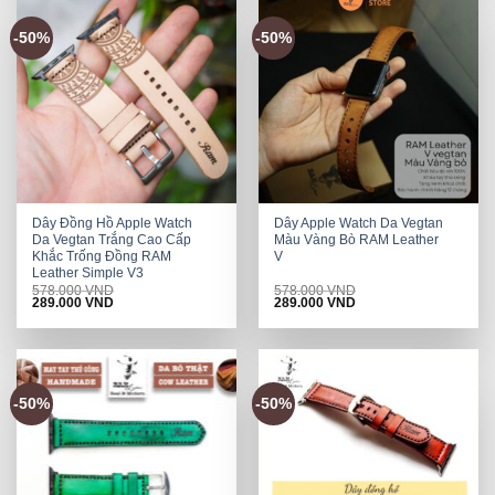
-50%
-50%
Dây Đồng Hồ Apple Watch
Dây Apple Watch Da Vegtan
Da Vegtan Trắng Cao Cấp
Màu Vàng Bò RAM Leather
Khắc Trống Đồng RAM
V
Leather Simple V3
578.000
VND
578.000
VND
Original
Current
Original
Current
289.000
VND
289.000
VND
price
price
price
price
was:
is:
was:
is:
578.000 VND.
289.000 VND.
578.000 VND.
289.000 VND.
-50%
-50%