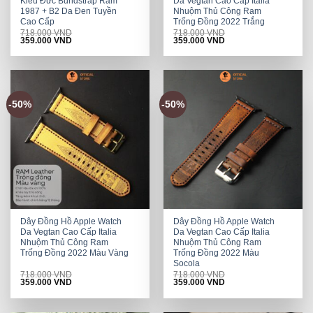
Kiểu Đức Bundstrap Ram
Da Vegtan Cao Cấp Italia
1987 + B2 Da Đen Tuyền
Nhuộm Thủ Công Ram
Cao Cấp
Trống Đồng 2022 Trắng
718.000
VND
718.000
VND
Original
Current
Original
Current
359.000
VND
359.000
VND
price
price
price
price
was:
is:
was:
is:
718.000 VND.
359.000 VND.
718.000 VND.
359.000 VND.
-50%
-50%
Dây Đồng Hồ Apple Watch
Dây Đồng Hồ Apple Watch
Da Vegtan Cao Cấp Italia
Da Vegtan Cao Cấp Italia
Nhuộm Thủ Công Ram
Nhuộm Thủ Công Ram
Trống Đồng 2022 Màu Vàng
Trống Đồng 2022 Màu
Socola
718.000
VND
718.000
VND
Original
Current
Original
Current
359.000
VND
359.000
VND
price
price
price
price
was:
is:
was:
is:
718.000 VND.
359.000 VND.
718.000 VND.
359.000 VND.