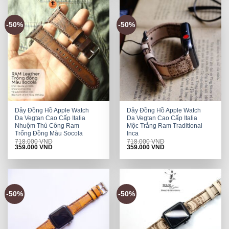
-50%
-50%
Dây Đồng Hồ Apple Watch
Dây Đồng Hồ Apple Watch
Da Vegtan Cao Cấp Italia
Da Vegtan Cao Cấp Italia
Nhuộm Thủ Công Ram
Mộc Trắng Ram Traditional
Trống Đồng Màu Socola
Inca
718.000
VND
718.000
VND
Original
Current
Original
Current
359.000
VND
359.000
VND
price
price
price
price
was:
is:
was:
is:
718.000 VND.
359.000 VND.
718.000 VND.
359.000 VND.
-50%
-50%