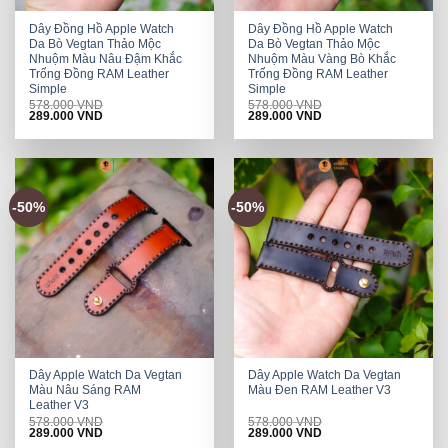
Dây Đồng Hồ Apple Watch
Dây Đồng Hồ Apple Watch
Da Bò Vegtan Thảo Mộc
Da Bò Vegtan Thảo Mộc
Nhuộm Màu Nâu Đậm Khắc
Nhuộm Màu Vàng Bò Khắc
Trống Đồng RAM Leather
Trống Đồng RAM Leather
Simple
Simple
578.000
VND
578.000
VND
Original
Current
Original
Current
289.000
VND
289.000
VND
price
price
price
price
was:
is:
was:
is:
578.000 VND.
289.000 VND.
578.000 VND.
289.000 VND.
-50%
-50%
Dây Apple Watch Da Vegtan
Dây Apple Watch Da Vegtan
Màu Nâu Sáng RAM
Màu Đen RAM Leather V3
Leather V3
578.000
VND
578.000
VND
Original
Current
Original
Current
289.000
VND
289.000
VND
price
price
price
price