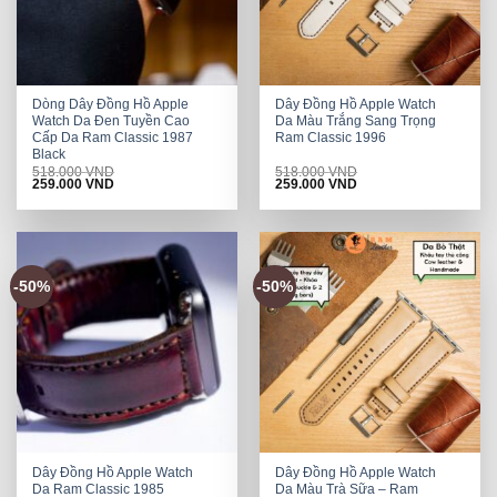
Dòng Dây Đồng Hồ Apple
Dây Đồng Hồ Apple Watch
Watch Da Đen Tuyền Cao
Da Màu Trắng Sang Trọng
Cấp Da Ram Classic 1987
Ram Classic 1996
Black
518.000
VND
518.000
VND
Original
Current
Original
Current
259.000
VND
259.000
VND
price
price
price
price
was:
is:
was:
is:
518.000 VND.
259.000 VND.
518.000 VND.
259.000 VND.
-50%
-50%
Dây Đồng Hồ Apple Watch
Dây Đồng Hồ Apple Watch
Da Ram Classic 1985
Da Màu Trà Sữa – Ram