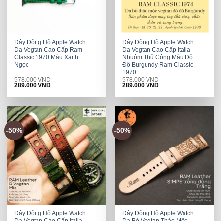
Dây Đồng Hồ Apple Watch
Dây Đồng Hồ Apple Watch
Da Vegtan Cao Cấp Ram
Da Vegtan Cao Cấp Italia
Classic 1970 Màu Xanh
Nhuộm Thủ Công Màu Đỏ
Ngọc
Đô Burgundy Ram Classic
1970
578.000
VND
578.000
VND
Original
Current
Original
Current
289.000
VND
289.000
VND
price
price
price
price
was:
is:
was:
is:
578.000 VND.
289.000 VND.
578.000 VND.
289.000 VND.
-50%
-50%
Dây Đồng Hồ Apple Watch
Dây Đồng Hồ Apple Watch
Da Vegtan Cao Cấp Italia
Da Bò Vegtan Thảo Mộc