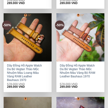
578.000
VND
578.000
VND
Original
Current
Original
Current
289.000
VND
289.000
VND
price
price
price
price
was:
is:
was:
is:
578.000 VND.
289.000 VND.
578.000 VND.
289.000 VND.
-50%
-50%
Dây Đồng Hồ Apple Watch
Dây Đồng Hồ Apple Watch
Da Bò Vegtan Thảo Mộc
Da Bò Vegtan Thảo Mộc
Nhuộm Màu Loang Màu
Nhuộm Màu Vàng Bò RAM
Vàng RAM Leather
Leather Bauhaus 1970
Bauhaus 1970
578.000
VND
578.000
VND
Original
Current
Original
Current
289.000
VND
289.000
VND
price
price
price
price
was:
is:
was:
is:
578.000 VND.
289.000 VND.
578.000 VND.
289.000 VND.