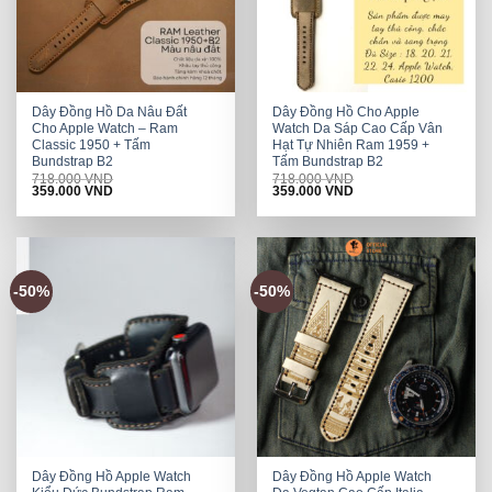
Dây Đồng Hồ Da Nâu Đất
Dây Đồng Hồ Cho Apple
Cho Apple Watch – Ram
Watch Da Sáp Cao Cấp Vân
Classic 1950 + Tấm
Hạt Tự Nhiên Ram 1959 +
Bundstrap B2
Tấm Bundstrap B2
718.000
VND
718.000
VND
Original
Current
Original
Current
359.000
VND
359.000
VND
price
price
price
price
was:
is:
was:
is:
718.000 VND.
359.000 VND.
718.000 VND.
359.000 VND.
-50%
-50%
Dây Đồng Hồ Apple Watch
Dây Đồng Hồ Apple Watch