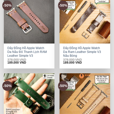
-50%
-50%
Dây Đồng Hồ Apple Watch
Dây Đồng Hồ Apple Watch
Da Nâu Đỏ Thanh Lịch RAM
Da Ram Leather Simple V3
Leather Simple V3
Nâu Bóng
378.000
VND
378.000
VND
Original
Current
Original
Current
189.000
VND
189.000
VND
price
price
price
price
was:
is:
was:
is:
378.000 VND.
189.000 VND.
378.000 VND.
189.000 VND.
-50%
-50%