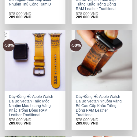
Nhuộm Thủ Công Ram D
Trắng Khắc Trống Đồng
RAM Leather Traditional
578.000
VND
578.000
VND
Original
Current
Original
Current
289.000
VND
289.000
VND
price
price
price
price
was:
is:
was:
is:
578.000 VND.
289.000 VND.
578.000 VND.
289.000 VND.
-50%
-50%
Dây Đồng Hồ Apple Watch
Dây Đồng Hồ Apple Watch
Da Bò Vegtan Thảo Mộc
Da Bò Vegtan Nhuộm Vàng
Nhuộm Màu Loang Vàng
Bò Cao Cấp Khắc Trống
Khắc Trống Đồng RAM
Đồng RAM Leather
Leather Traditional
Traditional
578.000
VND
578.000
VND
Original
Current
Original
Current
289.000
VND
289.000
VND
price
price
price
price
was:
is:
was:
is:
578.000 VND.
289.000 VND.
578.000 VND.
289.000 VND.