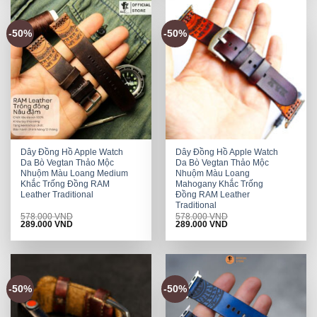
-50%
-50%
Dây Đồng Hồ Apple Watch
Dây Đồng Hồ Apple Watch
Da Bò Vegtan Thảo Mộc
Da Bò Vegtan Thảo Mộc
Nhuộm Màu Loang Medium
Nhuộm Màu Loang
Khắc Trống Đồng RAM
Mahogany Khắc Trống
Leather Traditional
Đồng RAM Leather
Traditional
578.000
VND
578.000
VND
Original
Current
Original
Current
289.000
VND
289.000
VND
price
price
price
price
was:
is:
was:
is:
578.000 VND.
289.000 VND.
578.000 VND.
289.000 VND.
-50%
-50%