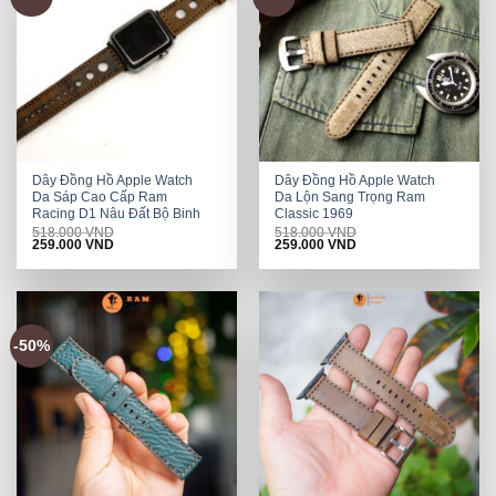
Dây Đồng Hồ Apple Watch
Dây Đồng Hồ Apple Watch
Da Sáp Cao Cấp Ram
Da Lộn Sang Trọng Ram
Racing D1 Nâu Đất Bộ Binh
Classic 1969
518.000
VND
518.000
VND
Original
Current
Original
Current
259.000
VND
259.000
VND
price
price
price
price
was:
is:
was:
is:
518.000 VND.
259.000 VND.
518.000 VND.
259.000 VND.
-50%