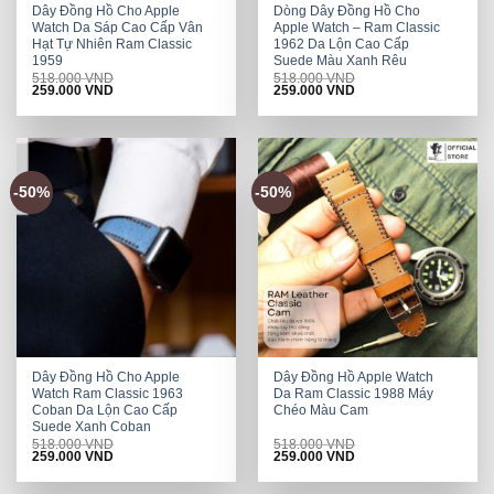
Dây Đồng Hồ Cho Apple
Dòng Dây Đồng Hồ Cho
Watch Da Sáp Cao Cấp Vân
Apple Watch – Ram Classic
Hạt Tự Nhiên Ram Classic
1962 Da Lộn Cao Cấp
1959
Suede Màu Xanh Rêu
518.000
VND
518.000
VND
Original
Current
Original
Current
259.000
VND
259.000
VND
price
price
price
price
was:
is:
was:
is:
518.000 VND.
259.000 VND.
518.000 VND.
259.000 VND.
-50%
-50%
Dây Đồng Hồ Cho Apple
Dây Đồng Hồ Apple Watch
Watch Ram Classic 1963
Da Ram Classic 1988 Máy
Coban Da Lộn Cao Cấp
Chéo Màu Cam
Suede Xanh Coban
518.000
VND
518.000
VND
Original
Current
Original
Current
259.000
VND
259.000
VND
price
price
price
price
was:
is:
was:
is:
518.000 VND.
259.000 VND.
518.000 VND.
259.000 VND.