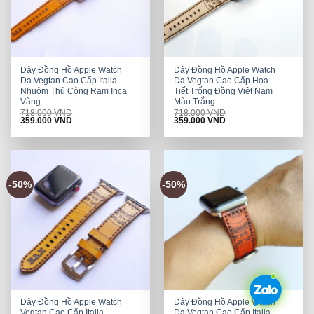
Dây Đồng Hồ Apple Watch
Dây Đồng Hồ Apple Watch
Da Vegtan Cao Cấp Italia
Da Vegtan Cao Cấp Họa
Nhuộm Thủ Công Ram Inca
Tiết Trống Đồng Việt Nam
Vàng
Màu Trắng
718.000
VND
718.000
VND
Original
Current
Original
Current
359.000
VND
359.000
VND
price
price
price
price
was:
is:
was:
is:
718.000 VND.
359.000 VND.
718.000 VND.
359.000 VND.
-50%
-50%
Dây Đồng Hồ Apple Watch
Dây Đồng Hồ Apple Watch
Vegtan Cao Cấp Italia
Da Vegtan Cao Cấp Italia