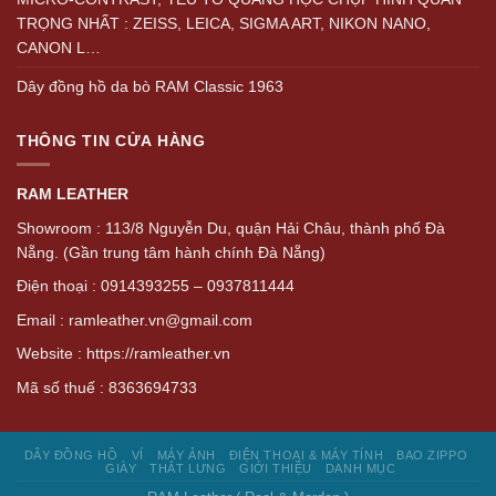
TRỌNG NHẤT : ZEISS, LEICA, SIGMA ART, NIKON NANO,
CANON L…
Dây đồng hồ da bò RAM Classic 1963
THÔNG TIN CỬA HÀNG
RAM LEATHER
Showroom : 113/8 Nguyễn Du, quận Hải Châu, thành phố Đà
Nẵng. (Gần trung tâm hành chính Đà Nẵng)
Điện thoại : 0914393255 – 0937811444
Email : ramleather.vn@gmail.com
Website : https://ramleather.vn
Mã số thuế : 8363694733
DÂY ĐỒNG HỒ
VÍ
MÁY ẢNH
ĐIỆN THOẠI & MÁY TÍNH
BAO ZIPPO
GIÀY
THẮT LƯNG
GIỚI THIỆU
DANH MỤC