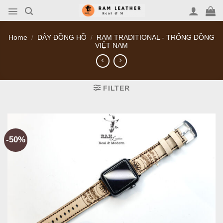
Skip
to
content
Home
/
DÂY ĐỒNG HỒ
/
RAM TRADITIONAL - TRỐNG ĐỒNG
VIỆT NAM
FILTER
-50%