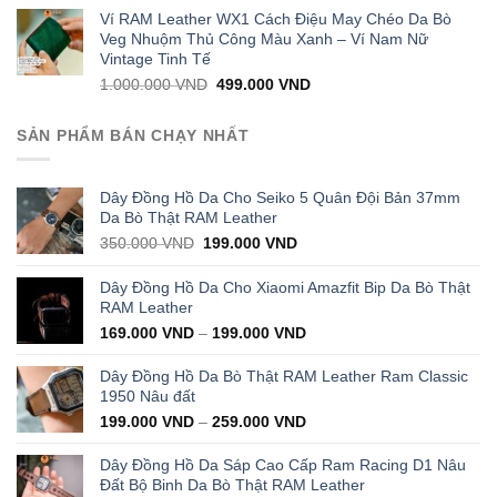
was:
is:
Ví RAM Leather WX1 Cách Điệu May Chéo Da Bò
1.000.000 VND.
399.000 VND.
Veg Nhuộm Thủ Công Màu Xanh – Ví Nam Nữ
Vintage Tinh Tế
Original
Current
1.000.000
VND
499.000
VND
price
price
was:
is:
SẢN PHẨM BÁN CHẠY NHẤT
1.000.000 VND.
499.000 VND.
Dây Đồng Hồ Da Cho Seiko 5 Quân Đội Bản 37mm
Da Bò Thật RAM Leather
Original
Current
350.000
VND
199.000
VND
price
price
was:
is:
Dây Đồng Hồ Da Cho Xiaomi Amazfit Bip Da Bò Thật
350.000 VND.
199.000 VND.
RAM Leather
169.000
VND
–
199.000
VND
Dây Đồng Hồ Da Bò Thật RAM Leather Ram Classic
1950 Nâu đất
199.000
VND
–
259.000
VND
Dây Đồng Hồ Da Sáp Cao Cấp Ram Racing D1 Nâu
Đất Bộ Binh Da Bò Thật RAM Leather