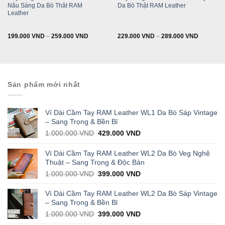
Current
Nâu Sáng Da Bò Thật RAM
Da Bò Thật RAM Leather
rice
s:
Leather
169.000 VND.
199.000
VND
–
259.000
VND
229.000
VND
–
289.000
VND
Sản phẩm mới nhất
Ví Dài Cầm Tay RAM Leather WL1 Da Bò Sáp Vintage
– Sang Trọng & Bền Bỉ
Original
Current
1.000.000
VND
429.000
VND
price
price
was:
is:
Ví Dài Cầm Tay RAM Leather WL2 Da Bò Veg Nghệ
1.000.000 VND.
429.000 VND.
Thuật – Sang Trọng & Độc Bản
Original
Current
1.000.000
VND
399.000
VND
price
price
was:
is:
Ví Dài Cầm Tay RAM Leather WL2 Da Bò Sáp Vintage
1.000.000 VND.
399.000 VND.
– Sang Trọng & Bền Bỉ
Original
Current
1.000.000
VND
399.000
VND
price
price