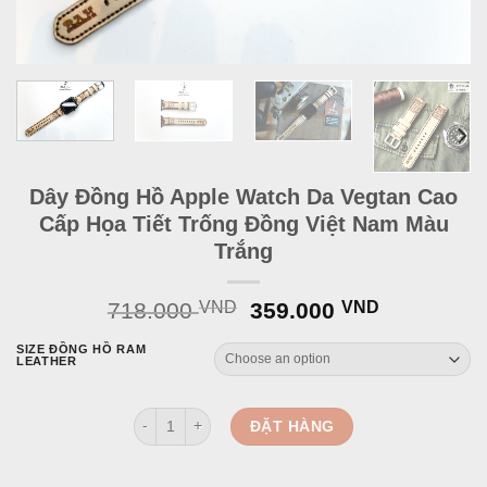
Dây Đồng Hồ Apple Watch Da Vegtan Cao
Cấp Họa Tiết Trống Đồng Việt Nam Màu
Trắng
Original
Current
718.000
VND
359.000
VND
price
price
SIZE ĐỒNG HỒ RAM
was:
is:
LEATHER
718.000 VND.
359.000 
Dây Đồng Hồ Apple Watch Da Vegtan Cao Cấp Họa Ti
ĐẶT HÀNG