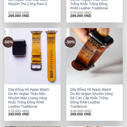
Nhuộm Thủ Công Ram D
Trắng Khắc Trống Đồng
RAM Leather Traditional
578.000
VND
578.000
VND
Original
Current
Original
Current
289.000
VND
289.000
VND
price
price
price
price
was:
is:
was:
is:
578.000 VND.
289.000 VND.
578.000 VND.
289.000 VND.
-50%
-50%
Dây Đồng Hồ Apple Watch
Dây Đồng Hồ Apple Watch
Da Bò Vegtan Thảo Mộc
Da Bò Vegtan Nhuộm Vàng
Nhuộm Màu Loang Vàng
Bò Cao Cấp Khắc Trống
Khắc Trống Đồng RAM
Đồng RAM Leather
Leather Traditional
Traditional
578.000
VND
578.000
VND
Original
Current
Original
Current
289.000
VND
289.000
VND
price
price
price
price
was:
is:
was:
is:
578.000 VND.
289.000 VND.
578.000 VND.
289.000 VND.