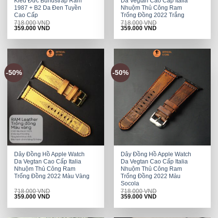
Kiểu Đức Bundstrap Ram
Da Vegtan Cao Cấp Italia
1987 + B2 Da Đen Tuyền
Nhuộm Thủ Công Ram
Cao Cấp
Trống Đồng 2022 Trắng
718.000
VND
718.000
VND
Original
Current
Original
Current
359.000
VND
359.000
VND
price
price
price
price
was:
is:
was:
is:
718.000 VND.
359.000 VND.
718.000 VND.
359.000 VND.
-50%
-50%
Dây Đồng Hồ Apple Watch
Dây Đồng Hồ Apple Watch
Da Vegtan Cao Cấp Italia
Da Vegtan Cao Cấp Italia
Nhuộm Thủ Công Ram
Nhuộm Thủ Công Ram
Trống Đồng 2022 Màu Vàng
Trống Đồng 2022 Màu
Socola
718.000
VND
718.000
VND
Original
Current
Original
Current
359.000
VND
359.000
VND
price
price
price
price
was:
is:
was:
is:
718.000 VND.
359.000 VND.
718.000 VND.
359.000 VND.