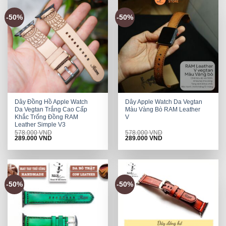
-50%
-50%
Dây Đồng Hồ Apple Watch
Dây Apple Watch Da Vegtan
Da Vegtan Trắng Cao Cấp
Màu Vàng Bò RAM Leather
Khắc Trống Đồng RAM
V
Leather Simple V3
578.000
VND
578.000
VND
Original
Current
Original
Current
289.000
VND
289.000
VND
price
price
price
price
was:
is:
was:
is:
578.000 VND.
289.000 VND.
578.000 VND.
289.000 VND.
-50%
-50%