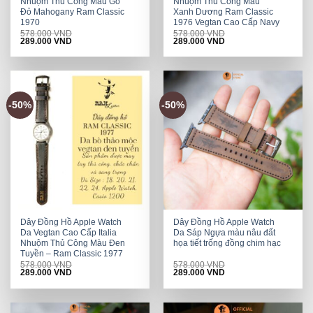
Nhuộm Thủ Công Màu Gỗ
Nhuộm Thủ Công Màu
Đỏ Mahogany Ram Classic
Xanh Dương Ram Classic
1970
1976 Vegtan Cao Cấp Navy
578.000
VND
578.000
VND
Original
Current
Original
Current
289.000
VND
289.000
VND
price
price
price
price
was:
is:
was:
is:
578.000 VND.
289.000 VND.
578.000 VND.
289.000 VND.
-50%
-50%
Dây Đồng Hồ Apple Watch
Dây Đồng Hồ Apple Watch
Da Vegtan Cao Cấp Italia
Da Sáp Ngựa màu nâu đất
Nhuộm Thủ Công Màu Đen
họa tiết trống đồng chim hạc
Tuyền – Ram Classic 1977
578.000
VND
578.000
VND
Original
Current
Original
Current
289.000
VND
289.000
VND
price
price
price
price
was:
is:
was:
is:
578.000 VND.
289.000 VND.
578.000 VND.
289.000 VND.