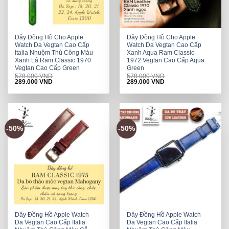
Dây Đồng Hồ Cho Apple
Dây Đồng Hồ Cho Apple
Watch Da Vegtan Cao Cấp
Watch Da Vegtan Cao Cấp
Italia Nhuộm Thủ Công Màu
Xanh Aqua Ram Classic
Xanh Lá Ram Classic 1970
1972 Vegtan Cao Cấp Aqua
Vegtan Cao Cấp Green
Green
578.000
VND
578.000
VND
Original
Current
Original
Current
289.000
VND
289.000
VND
price
price
price
price
was:
is:
was:
is:
578.000 VND.
289.000 VND.
578.000 VND.
289.000 VND.
-50%
-50%
Dây Đồng Hồ Apple Watch
Dây Đồng Hồ Apple Watch
Da Vegtan Cao Cấp Italia
Da Vegtan Cao Cấp Italia