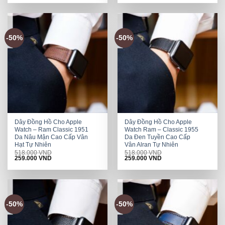
was:
is:
was:
is:
518.000 VND.
259.000 VND.
518.000 VND.
259.000 VND.
-50%
-50%
Dây Đồng Hồ Cho Apple
Dây Đồng Hồ Cho Apple
Watch – Ram Classic 1951
Watch Ram – Classic 1955
Da Nâu Mận Cao Cấp Vân
Da Đen Tuyền Cao Cấp
Hạt Tự Nhiên
Vân Alran Tự Nhiên
518.000
VND
518.000
VND
Original
Current
Original
Current
259.000
VND
259.000
VND
price
price
price
price
was:
is:
was:
is:
518.000 VND.
259.000 VND.
518.000 VND.
259.000 VND.
-50%
-50%