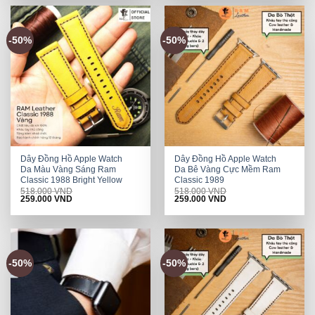
-50%
-50%
Dây Đồng Hồ Apple Watch
Dây Đồng Hồ Apple Watch
Da Màu Vàng Sáng Ram
Da Bê Vàng Cực Mềm Ram
Classic 1988 Bright Yellow
Classic 1989
518.000
VND
518.000
VND
Original
Current
Original
Current
259.000
VND
259.000
VND
price
price
price
price
was:
is:
was:
is:
518.000 VND.
259.000 VND.
518.000 VND.
259.000 VND.
-50%
-50%