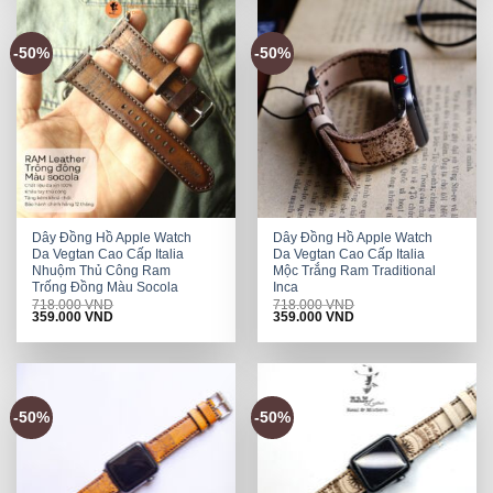
-50%
-50%
Dây Đồng Hồ Apple Watch
Dây Đồng Hồ Apple Watch
Da Vegtan Cao Cấp Italia
Da Vegtan Cao Cấp Italia
Nhuộm Thủ Công Ram
Mộc Trắng Ram Traditional
Trống Đồng Màu Socola
Inca
718.000
VND
718.000
VND
Original
Current
Original
Current
359.000
VND
359.000
VND
price
price
price
price
was:
is:
was:
is:
718.000 VND.
359.000 VND.
718.000 VND.
359.000 VND.
-50%
-50%