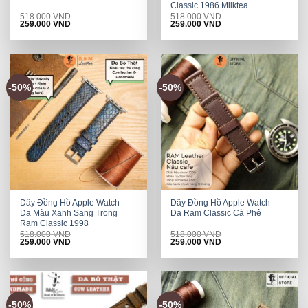
Classic 1986 Milktea
518.000
VND
518.000
VND
Original
Current
Original
Current
259.000
VND
259.000
VND
price
price
price
price
was:
is:
was:
is:
518.000 VND.
259.000 VND.
518.000 VND.
259.000 VND.
-50%
-50%
Dây Đồng Hồ Apple Watch
Dây Đồng Hồ Apple Watch
Da Màu Xanh Sang Trọng
Da Ram Classic Cà Phê
Ram Classic 1998
518.000
VND
518.000
VND
Original
Current
Original
Current
259.000
VND
259.000
VND
price
price
price
price
was:
is:
was:
is:
518.000 VND.
259.000 VND.
518.000 VND.
259.000 VND.
-50%
-50%