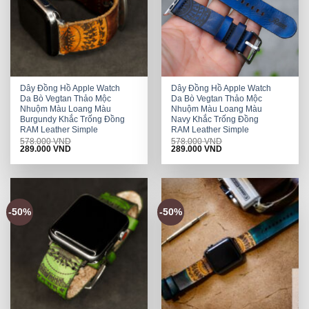
Dây Đồng Hồ Apple Watch
Dây Đồng Hồ Apple Watch
Da Bò Vegtan Thảo Mộc
Da Bò Vegtan Thảo Mộc
Nhuộm Màu Loang Màu
Nhuộm Màu Loang Màu
Burgundy Khắc Trống Đồng
Navy Khắc Trống Đồng
RAM Leather Simple
RAM Leather Simple
578.000
VND
578.000
VND
Original
Current
Original
Current
289.000
VND
289.000
VND
price
price
price
price
was:
is:
was:
is:
578.000 VND.
289.000 VND.
578.000 VND.
289.000 VND.
-50%
-50%