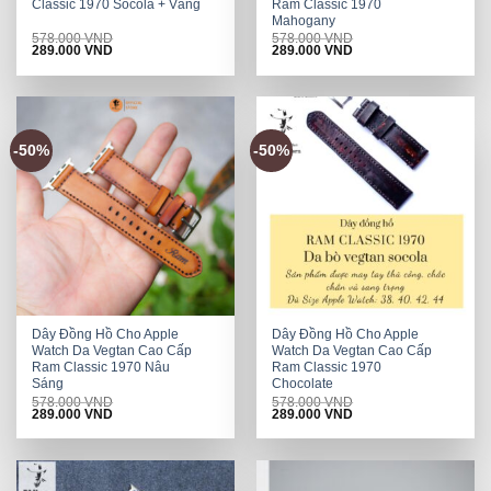
Classic 1970 Socola + Vàng
Ram Classic 1970
Mahogany
578.000
VND
578.000
VND
Original
Current
Original
Current
289.000
VND
289.000
VND
price
price
price
price
was:
is:
was:
is:
578.000 VND.
289.000 VND.
578.000 VND.
289.000 VND.
-50%
-50%
Dây Đồng Hồ Cho Apple
Dây Đồng Hồ Cho Apple
Watch Da Vegtan Cao Cấp
Watch Da Vegtan Cao Cấp
Ram Classic 1970 Nâu
Ram Classic 1970
Sáng
Chocolate
578.000
VND
578.000
VND
Original
Current
Original
Current
289.000
VND
289.000
VND
price
price
price
price
was:
is:
was:
is:
578.000 VND.
289.000 VND.
578.000 VND.
289.000 VND.