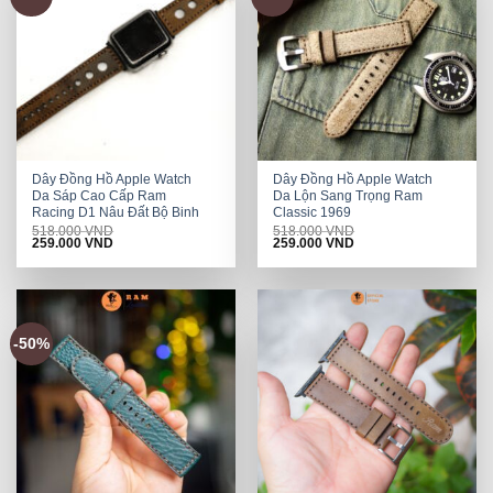
Dây Đồng Hồ Apple Watch
Dây Đồng Hồ Apple Watch
Da Sáp Cao Cấp Ram
Da Lộn Sang Trọng Ram
Racing D1 Nâu Đất Bộ Binh
Classic 1969
518.000
VND
518.000
VND
Original
Current
Original
Current
259.000
VND
259.000
VND
price
price
price
price
was:
is:
was:
is:
518.000 VND.
259.000 VND.
518.000 VND.
259.000 VND.
-50%