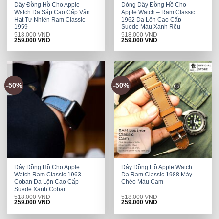
Dây Đồng Hồ Cho Apple
Dòng Dây Đồng Hồ Cho
Watch Da Sáp Cao Cấp Vân
Apple Watch – Ram Classic
Hạt Tự Nhiên Ram Classic
1962 Da Lộn Cao Cấp
1959
Suede Màu Xanh Rêu
518.000
VND
518.000
VND
Original
Current
Original
Current
259.000
VND
259.000
VND
price
price
price
price
was:
is:
was:
is:
518.000 VND.
259.000 VND.
518.000 VND.
259.000 VND.
-50%
-50%
Dây Đồng Hồ Cho Apple
Dây Đồng Hồ Apple Watch
Watch Ram Classic 1963
Da Ram Classic 1988 Máy
Coban Da Lộn Cao Cấp
Chéo Màu Cam
Suede Xanh Coban
518.000
VND
518.000
VND
Original
Current
Original
Current
259.000
VND
259.000
VND
price
price
price
price
was:
is:
was:
is:
518.000 VND.
259.000 VND.
518.000 VND.
259.000 VND.