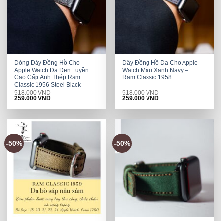
Dòng Dây Đồng Hồ Cho
Dây Đồng Hồ Da Cho Apple
Apple Watch Da Đen Tuyền
Watch Màu Xanh Navy –
Cao Cấp Ánh Thép Ram
Ram Classic 1958
Classic 1956 Steel Black
518.000
VND
518.000
VND
Original
Current
Original
Current
259.000
VND
259.000
VND
price
price
price
price
was:
is:
was:
is:
518.000 VND.
259.000 VND.
518.000 VND.
259.000 VND.
-50%
-50%