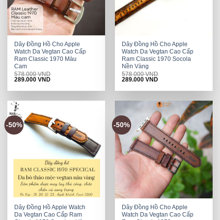
Dây Đồng Hồ Cho Apple
Dây Đồng Hồ Cho Apple
Watch Da Vegtan Cao Cấp
Watch Da Vegtan Cao Cấp
Ram Classic 1970 Màu
Ram Classic 1970 Socola
Cam
Nền Vàng
578.000
VND
578.000
VND
Original
Current
Original
Current
289.000
VND
289.000
VND
price
price
price
price
was:
is:
was:
is:
578.000 VND.
289.000 VND.
578.000 VND.
289.000 VND.
-50%
-50%
Dây Đồng Hồ Apple Watch
Dây Đồng Hồ Cho Apple
Da Vegtan Cao Cấp Ram
Watch Da Vegtan Cao Cấp