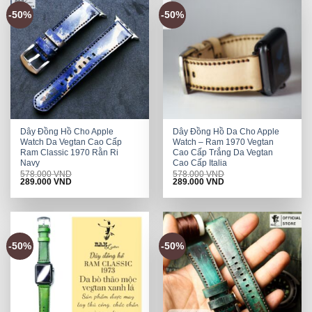
-50%
-50%
Dây Đồng Hồ Cho Apple
Dây Đồng Hồ Da Cho Apple
Watch Da Vegtan Cao Cấp
Watch – Ram 1970 Vegtan
Ram Classic 1970 Rằn Ri
Cao Cấp Trắng Da Vegtan
Navy
Cao Cấp Italia
578.000
VND
578.000
VND
Original
Current
Original
Current
289.000
VND
289.000
VND
price
price
price
price
was:
is:
was:
is:
578.000 VND.
289.000 VND.
578.000 VND.
289.000 VND.
-50%
-50%