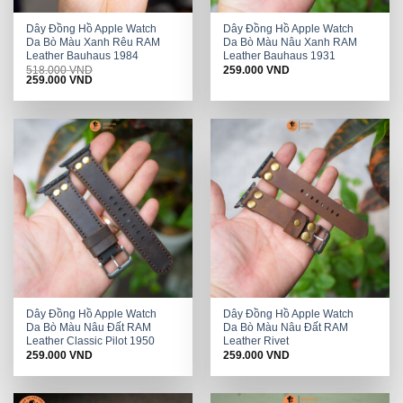
Dây Đồng Hồ Apple Watch
Dây Đồng Hồ Apple Watch
Da Bò Màu Xanh Rêu RAM
Da Bò Màu Nâu Xanh RAM
Leather Bauhaus 1984
Leather Bauhaus 1931
518.000
VND
259.000
VND
Original
Current
259.000
VND
price
price
was:
is:
518.000 VND.
259.000 VND.
Dây Đồng Hồ Apple Watch
Dây Đồng Hồ Apple Watch
Da Bò Màu Nâu Đất RAM
Da Bò Màu Nâu Đất RAM
Leather Classic Pilot 1950
Leather Rivet
259.000
VND
259.000
VND