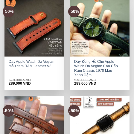
-50%
-50%
Dây Apple Watch Da Vegtan
Dây Đồng Hồ Cho Apple
màu cam RAM Leather V3
Watch Da Vegtan Cao Cấp
Ram Classic 1970 Màu
Xanh Đậm
578.000
VND
578.000
VND
Original
Current
Original
Current
289.000
VND
289.000
VND
price
price
price
price
was:
is:
was:
is:
578.000 VND.
289.000 VND.
578.000 VND.
289.000 VND.
-50%
-50%