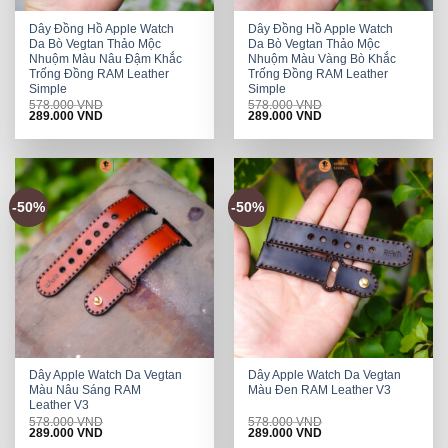
Dây Đồng Hồ Apple Watch
Dây Đồng Hồ Apple Watch
Da Bò Vegtan Thảo Mộc
Da Bò Vegtan Thảo Mộc
Nhuộm Màu Nâu Đậm Khắc
Nhuộm Màu Vàng Bò Khắc
Trống Đồng RAM Leather
Trống Đồng RAM Leather
Simple
Simple
578.000
VND
578.000
VND
Original
Current
Original
Current
289.000
VND
289.000
VND
price
price
price
price
was:
is:
was:
is:
578.000 VND.
289.000 VND.
578.000 VND.
289.000 VND.
-50%
-50%
Dây Apple Watch Da Vegtan
Dây Apple Watch Da Vegtan
Màu Nâu Sáng RAM
Màu Đen RAM Leather V3
Leather V3
578.000
VND
578.000
VND
Original
Current
Original
Current
289.000
VND
289.000
VND
price
price
price
price