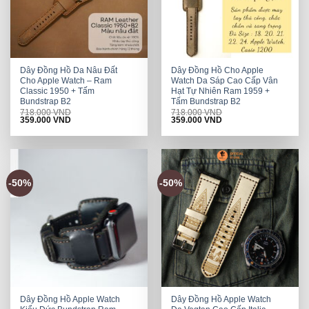
Dây Đồng Hồ Da Nâu Đất
Dây Đồng Hồ Cho Apple
Cho Apple Watch – Ram
Watch Da Sáp Cao Cấp Vân
Classic 1950 + Tấm
Hạt Tự Nhiên Ram 1959 +
Bundstrap B2
Tấm Bundstrap B2
718.000
VND
718.000
VND
Original
Current
Original
Current
359.000
VND
359.000
VND
price
price
price
price
was:
is:
was:
is:
718.000 VND.
359.000 VND.
718.000 VND.
359.000 VND.
-50%
-50%
Dây Đồng Hồ Apple Watch
Dây Đồng Hồ Apple Watch