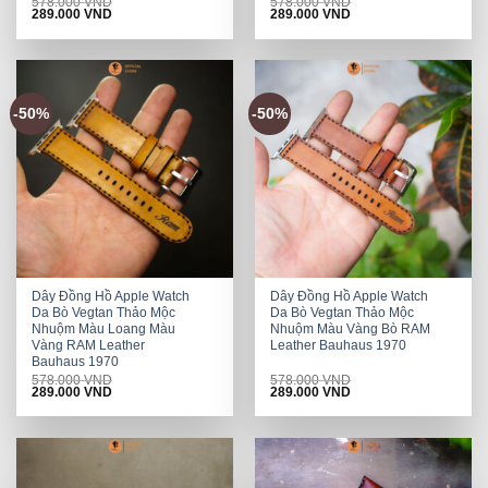
578.000
VND
578.000
VND
Original
Current
Original
Current
289.000
VND
289.000
VND
price
price
price
price
was:
is:
was:
is:
578.000 VND.
289.000 VND.
578.000 VND.
289.000 VND.
-50%
-50%
Dây Đồng Hồ Apple Watch
Dây Đồng Hồ Apple Watch
Da Bò Vegtan Thảo Mộc
Da Bò Vegtan Thảo Mộc
Nhuộm Màu Loang Màu
Nhuộm Màu Vàng Bò RAM
Vàng RAM Leather
Leather Bauhaus 1970
Bauhaus 1970
578.000
VND
578.000
VND
Original
Current
Original
Current
289.000
VND
289.000
VND
price
price
price
price
was:
is:
was:
is:
578.000 VND.
289.000 VND.
578.000 VND.
289.000 VND.