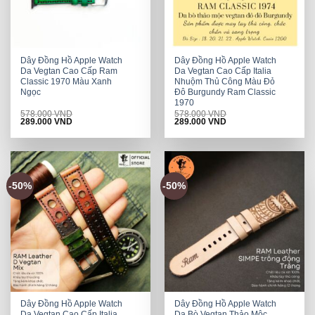
Dây Đồng Hồ Apple Watch
Dây Đồng Hồ Apple Watch
Da Vegtan Cao Cấp Ram
Da Vegtan Cao Cấp Italia
Classic 1970 Màu Xanh
Nhuộm Thủ Công Màu Đỏ
Ngọc
Đô Burgundy Ram Classic
1970
578.000
VND
578.000
VND
Original
Current
Original
Current
289.000
VND
289.000
VND
price
price
price
price
was:
is:
was:
is:
578.000 VND.
289.000 VND.
578.000 VND.
289.000 VND.
-50%
-50%
Dây Đồng Hồ Apple Watch
Dây Đồng Hồ Apple Watch
Da Vegtan Cao Cấp Italia
Da Bò Vegtan Thảo Mộc