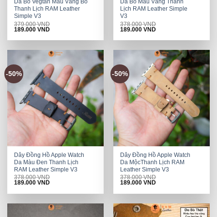
Da Bò Vegtan Màu Vàng Bò
Da Bò Màu Vàng Thanh
Thanh Lịch RAM Leather
Lịch RAM Leather Simple
Simple V3
V3
379.000
VND
378.000
VND
Original
Current
Original
Current
189.000
VND
189.000
VND
price
price
price
price
was:
is:
was:
is:
379.000 VND.
189.000 VND.
378.000 VND.
189.000 VND.
-50%
-50%
Dây Đồng Hồ Apple Watch
Dây Đồng Hồ Apple Watch
Da Màu Đen Thanh Lịch
Da MộcThanh Lịch RAM
RAM Leather Simple V3
Leather Simple V3
378.000
VND
378.000
VND
Original
Current
Original
Current
189.000
VND
189.000
VND
price
price
price
price
was:
is:
was:
is:
378.000 VND.
189.000 VND.
378.000 VND.
189.000 VND.