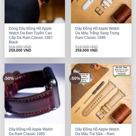
Dòng Dây Đồng Hồ Apple
Dây Đồng Hồ Apple Watch
Watch Da Đen Tuyền Cao
Da Màu Trắng Sang Trọng
Cấp Da Ram Classic 1987
Ram Classic 1996
Black
518.000
VND
518.000
VND
Original
Current
Original
Current
259.000
VND
259.000
VND
price
price
price
price
was:
is:
was:
is:
518.000 VND.
259.000 VND.
518.000 VND.
259.000 VND.
-50%
-50%
Dây Đồng Hồ Apple Watch
Dây Đồng Hồ Apple Watch
Da Ram Classic 1985
Da Màu Trà Sữa – Ram