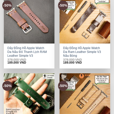
-50%
-50%
Dây Đồng Hồ Apple Watch
Dây Đồng Hồ Apple Watch
Da Nâu Đỏ Thanh Lịch RAM
Da Ram Leather Simple V3
Leather Simple V3
Nâu Bóng
378.000
VND
378.000
VND
Original
Current
Original
Current
189.000
VND
189.000
VND
price
price
price
price
was:
is:
was:
is:
378.000 VND.
189.000 VND.
378.000 VND.
189.000 VND.
-50%
-50%