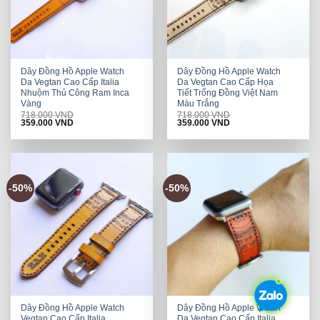
Dây Đồng Hồ Apple Watch
Dây Đồng Hồ Apple Watch
Da Vegtan Cao Cấp Italia
Da Vegtan Cao Cấp Họa
Nhuộm Thủ Công Ram Inca
Tiết Trống Đồng Việt Nam
Vàng
Màu Trắng
718.000
VND
718.000
VND
Original
Current
Original
Current
359.000
VND
359.000
VND
price
price
price
price
was:
is:
was:
is:
718.000 VND.
359.000 VND.
718.000 VND.
359.000 VND.
-50%
-50%
Dây Đồng Hồ Apple Watch
Dây Đồng Hồ Apple Watch
Vegtan Cao Cấp Italia
Da Vegtan Cao Cấp Italia