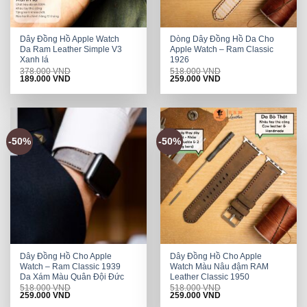
Dây Đồng Hồ Apple Watch
Dòng Dây Đồng Hồ Da Cho
Da Ram Leather Simple V3
Apple Watch – Ram Classic
Xanh lá
1926
378.000
VND
518.000
VND
Original
Current
Original
Current
189.000
VND
259.000
VND
price
price
price
price
was:
is:
was:
is:
378.000 VND.
189.000 VND.
518.000 VND.
259.000 VND.
-50%
-50%
Dây Đồng Hồ Cho Apple
Dây Đồng Hồ Cho Apple
Watch – Ram Classic 1939
Watch Màu Nâu đậm RAM
Da Xám Màu Quân Đội Đức
Leather Classic 1950
518.000
VND
518.000
VND
Original
Current
Original
Current
259.000
VND
259.000
VND
price
price
price
price