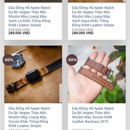
Dây Đồng Hồ Apple Watch
Dây Đồng Hồ Apple Watch
Da Bò Vegtan Thảo Mộc
Da Bò Vegtan Thảo Mộc
Nhuộm Màu Loang Màu
Nhuộm Màu Loang Màu
Xanh Lá Khắc Trống Đồng
Xanh Aqua Khắc Trống
RAM Leather Simple
Đồng RAM Leather Simple
578.000
VND
578.000
VND
Original
Current
Original
Current
289.000
VND
289.000
VND
price
price
price
price
was:
is:
was:
is:
578.000 VND.
289.000 VND.
578.000 VND.
289.000 VND.
-50%
-50%
Dây Đồng Hồ Apple Watch
Dây Đồng Hồ Apple Watch
Da Bò Vegtan Thảo Mộc
Da Bò Vegtan Thảo Mộc
Nhuộm Màu Loang Màu
Nhuộm Màu Socola RAM
Socola Khắc Trống Đồng
Leather Bauhaus 1970
RAM Leather Simple