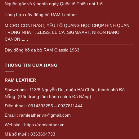
Nguồn gốc và ý nghĩa ngày Quốc tế Thiếu nhi 1-6.
Tổng hợp dây đồng hồ RAM Leather
MICRO-CONTRAST, YẾU TỐ QUANG HỌC CHỤP HÌNH QUAN
TRỌNG NHẤT : ZEISS, LEICA, SIGMA ART, NIKON NANO,
CANON L…
Dây đồng hồ da bò RAM Classic 1963
THÔNG TIN CỬA HÀNG
RAM LEATHER
Showroom : 113/8 Nguyễn Du, quận Hải Châu, thành phố Đà
Nẵng. (Gần trung tâm hành chính Đà Nẵng)
Điện thoại : 0914393255 – 0937811444
Email : ramleather.vn@gmail.com
Website : https://ramleather.vn
Mã số thuế : 8363694733