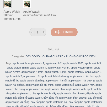
578.000 VND.
289.000 
Apple Watch
Apple Watch
38mm/
42mm/44mm/45mm/Ultra
40mm/41mm
Dây Đồng Hồ Cho Apple Watch Da Vegtan Cao Cấp R
ĐẶT HÀNG
SKU:
N/A
Categories:
DÂY ĐỒNG HỒ
,
RAM CLASSIC - PHONG CÁCH CỔ ĐIỂN
Tags:
apple watch
,
apple watch 1
,
apple watch 2
,
apple watch 2023
,
apple watch 3
,
apple watch 38mm
,
apple watch 4
,
apple watch 40mm
,
apple watch 41mm
,
apple
watch 42mm
,
apple watch 44mm
,
apple watch 45mm
,
apple watch 5
,
apple watch 6
,
apple watch 7
,
apple watch 8
,
apple watch bình dương
,
apple watch cần thơ
,
apple
watch đà lạt
,
apple watch đà nẵng
,
apple watch hà nội
,
apple watch hải dương
,
apple
watch hải phòng
,
apple watch hồ chí minh
,
apple watch huế
,
apple watch mới
,
apple
watch nha trang
,
apple watch se
,
apple watch ultra
,
apple watch vinh
,
apple watch
vũng tàu
,
applewatch
,
dây apple watch
,
dây apple watch hồ chí minh
,
dây da apple
watch
,
dây đồng hồ apple watch
,
dây đồng hồ apple watch bình dương
,
dây đồng hồ
apple watch đà nẵng
,
dây đồng hồ apple watch hà nội
,
dây đồng hồ apple watch hải
dương
,
dây đồng hồ apple watch hải phòng
,
dây đồng hồ apple watch hồ chí minh
,