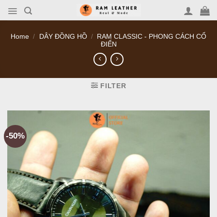
Skip
to
content
Home
/
DÂY ĐỒNG HỒ
/
RAM CLASSIC - PHONG CÁCH CỔ
ĐIỂN
FILTER
-50%