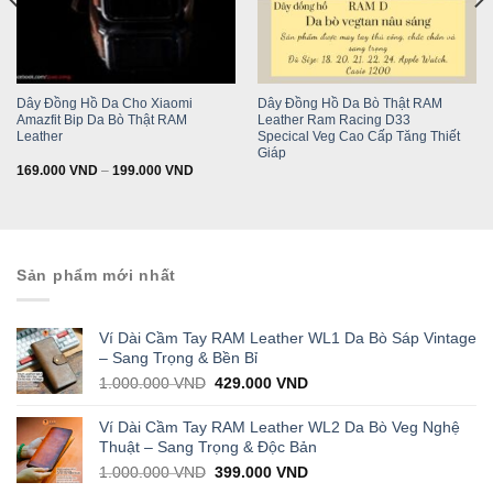
Dây Đồng Hồ Da Cho Xiaomi
Dây Đồng Hồ Da Bò Thật RAM
Current
Amazfit Bip Da Bò Thật RAM
Leather Ram Racing D33
rice
s:
Leather
Specical Veg Cao Cấp Tăng Thiết
199.000 VND.
Giáp
169.000
VND
–
199.000
VND
Sản phẩm mới nhất
Ví Dài Cầm Tay RAM Leather WL1 Da Bò Sáp Vintage
– Sang Trọng & Bền Bỉ
Original
Current
1.000.000
VND
429.000
VND
price
price
was:
is:
Ví Dài Cầm Tay RAM Leather WL2 Da Bò Veg Nghệ
1.000.000 VND.
429.000 VND.
Thuật – Sang Trọng & Độc Bản
Original
Current
1.000.000
VND
399.000
VND
price
price