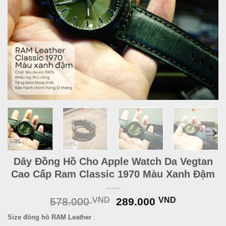
Dây Đồng Hồ Cho Apple Watch Da Vegtan
Cao Cấp Ram Classic 1970 Màu Xanh Đậm
Original
Current
578.000
VND
289.000
VND
price
price
Size đồng hồ RAM Leather
:
was:
is: