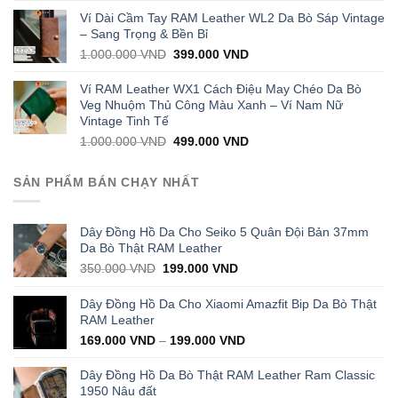
was:
is:
Ví Dài Cầm Tay RAM Leather WL2 Da Bò Sáp Vintage
1.000.000 VND.
399.000 VND.
– Sang Trọng & Bền Bỉ
Original
Current
1.000.000
VND
399.000
VND
price
price
was:
is:
Ví RAM Leather WX1 Cách Điệu May Chéo Da Bò
1.000.000 VND.
399.000 VND.
Veg Nhuộm Thủ Công Màu Xanh – Ví Nam Nữ
Vintage Tinh Tế
Original
Current
1.000.000
VND
499.000
VND
price
price
was:
is:
SẢN PHẨM BÁN CHẠY NHẤT
1.000.000 VND.
499.000 VND.
Dây Đồng Hồ Da Cho Seiko 5 Quân Đội Bản 37mm
Da Bò Thật RAM Leather
Original
Current
350.000
VND
199.000
VND
price
price
was:
is:
Dây Đồng Hồ Da Cho Xiaomi Amazfit Bip Da Bò Thật
350.000 VND.
199.000 VND.
RAM Leather
169.000
VND
–
199.000
VND
Dây Đồng Hồ Da Bò Thật RAM Leather Ram Classic
1950 Nâu đất