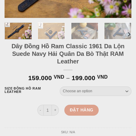
Dây Đồng Hồ Ram Classic 1961 Da Lộn
Suede Navy Hải Quân Da Bò Thật RAM
Leather
159.000
VND
–
199.000
VND
SIZE ĐỒNG HỒ RAM
LEATHER
Dây Đồng Hồ Ram Classic 1961 Da Lộn Suede Navy H
ĐẶT HÀNG
SKU:
N/A