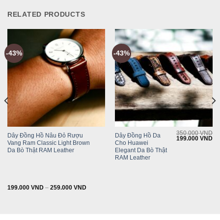
RELATED PRODUCTS
-43%
-43%
350.000
VND
Dây Đồng Hồ Nâu Đỏ Rượu
Dây Đồng Hồ Da
Original
Cu
199.000
VND
Vang Ram Classic Light Brown
Cho Huawei
price
pr
was:
is:
Da Bò Thật RAM Leather
Elegant Da Bò Thật
350.000 VND.
19
RAM Leather
199.000
VND
–
259.000
VND