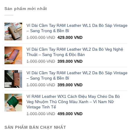
Sản phẩm mới nhất
Ví Dài Cầm Tay RAM Leather WL1 Da Bò Sáp Vintage
– Sang Trọng & Bền Bỉ
Original
Current
1.000.000
VND
429.000
VND
price
price
was:
is:
Ví Dài Cầm Tay RAM Leather WL2 Da Bò Veg Nghệ
1.000.000 VND.
429.000 VND.
Thuật – Sang Trọng & Độc Bản
Original
Current
1.000.000
VND
399.000
VND
price
price
was:
is:
Ví Dài Cầm Tay RAM Leather WL2 Da Bò Sáp Vintage
1.000.000 VND.
399.000 VND.
– Sang Trọng & Bền Bỉ
Original
Current
1.000.000
VND
399.000
VND
price
price
was:
is:
Ví RAM Leather WX1 Cách Điệu May Chéo Da Bò
1.000.000 VND.
399.000 VND.
Veg Nhuộm Thủ Công Màu Xanh – Ví Nam Nữ
Vintage Tinh Tế
Original
Current
1.000.000
VND
499.000
VND
price
price
was:
is:
SẢN PHẨM BÁN CHẠY NHẤT
1.000.000 VND.
499.000 VND.