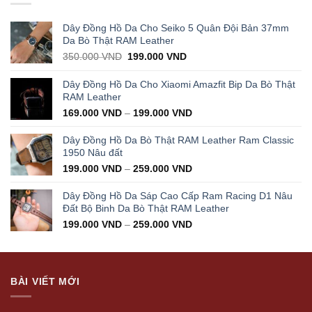
Dây Đồng Hồ Da Cho Seiko 5 Quân Đội Bản 37mm
Da Bò Thật RAM Leather
Original
Current
350.000
VND
199.000
VND
price
price
was:
is:
Dây Đồng Hồ Da Cho Xiaomi Amazfit Bip Da Bò Thật
350.000 VND.
199.000 VND.
RAM Leather
169.000
VND
–
199.000
VND
Dây Đồng Hồ Da Bò Thật RAM Leather Ram Classic
1950 Nâu đất
199.000
VND
–
259.000
VND
Dây Đồng Hồ Da Sáp Cao Cấp Ram Racing D1 Nâu
Đất Bộ Binh Da Bò Thật RAM Leather
199.000
VND
–
259.000
VND
BÀI VIẾT MỚI