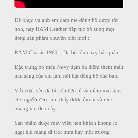
Để phục vụ anh em đam mê đồng hồ được tốt
hơn, nay RAM Leather tiếp tục bổ sung một
dòng sản phẩm chuyên biệt mới :
RAM Classic 1960 – Da bò lộn navy hải quân.
Đặc trưng bở màu Navy đậm đà điểm thêm màu
nâu sáng của chỉ làm nổi bật đồng hồ của bạn.
Với chất liệu da bò lộn bền bỉ và mềm mại làm
cho người đeo cảm thấy được êm ái và nhẹ
nhàng khi đeo dây
Sản phẩm được may viền nên khách không lo
ngại khi mang đi trời mưa hay môi trường