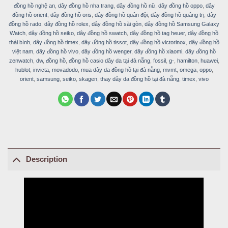
đồng hồ nghệ an
,
dây đồng hồ nha trang
,
dây đồng hồ nữ
,
dây đồng hồ oppo
,
dây
đồng hồ orient
,
dây đồng hồ oris
,
dây đồng hồ quân đội
,
dây đồng hồ quảng trị
,
dây
đồng hồ rado
,
dây đồng hồ rolex
,
dây đồng hồ sài gòn
,
dây đồng hồ Samsung Galaxy
Watch
,
dây đồng hồ seiko
,
dây đồng hồ swatch
,
dây đồng hồ tag heuer
,
dây đồng hồ
thái bình
,
dây đồng hồ timex
,
dây đồng hồ tissot
,
dây đồng hồ victorinox
,
dây đồng hồ
việt nam
,
dây đồng hồ vivo
,
dây đồng hồ wenger
,
dây đồng hồ xiaomi
,
dây đồng hồ
zenwatch
,
dw
,
đồng hồ
,
đồng hồ casio dây da tại đà nẵng
,
fossil
,
g-
,
hamilton
,
huawei
,
hublot
,
invicta
,
movadodo
,
mua dây da đồng hồ tại đà nẵng
,
mvmt
,
omega
,
oppo
,
orient
,
samsung
,
seiko
,
skagen
,
thay dây da đồng hồ tại đà nẵng
,
timex
,
vivo
Description