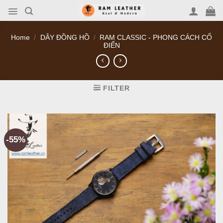
Skip
to
content
Home
/
DÂY ĐỒNG HỒ
/
RAM CLASSIC - PHONG CÁCH CỔ
ĐIỂN
FILTER
-55%