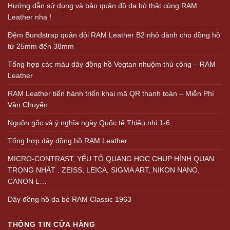
Hướng dẫn sử dụng và bảo quản đồ da bò thật cùng RAM
Leather nha !
Đệm Bundstrap quân đội RAM Leather B2 nhỏ dành cho đồng hồ
từ 25mm đến 38mm
Tổng hợp các màu dây đồng hồ Vegtan nhuộm thủ công – RAM
Leather
RAM Leather tiến hành triển khai mã QR thanh toán – Miễn Phí
Vận Chuyển
Nguồn gốc và ý nghĩa ngày Quốc tế Thiếu nhi 1-6.
Tổng hợp dây đồng hồ RAM Leather
MICRO-CONTRAST, YẾU TỐ QUANG HỌC CHỤP HÌNH QUAN
TRỌNG NHẤT : ZEISS, LEICA, SIGMA ART, NIKON NANO,
CANON L…
Dây đồng hồ da bò RAM Classic 1963
THÔNG TIN CỬA HÀNG