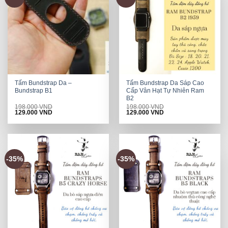
Tấm Bundstrap Da –
Tấm Bundstrap Da Sáp Cao
Bundstrap B1
Cấp Vân Hạt Tự Nhiên Ram
B2
198.000
VND
198.000
VND
Original
Current
Original
Current
129.000
VND
129.000
VND
price
price
price
price
was:
is:
was:
is:
198.000 VND.
129.000 VND.
198.000 VND.
129.000 VND.
-35%
-35%