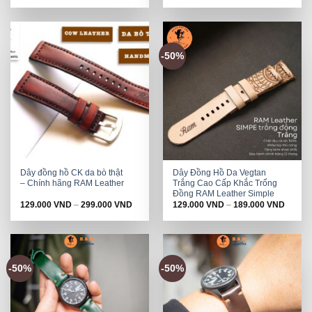
-50%
Dây đồng hồ CK da bò thật
Dây Đồng Hồ Da Vegtan
– Chính hãng RAM Leather
Trắng Cao Cấp Khắc Trống
Đồng RAM Leather Simple
129.000
VND
–
299.000
VND
129.000
VND
–
189.000
VND
-50%
-50%