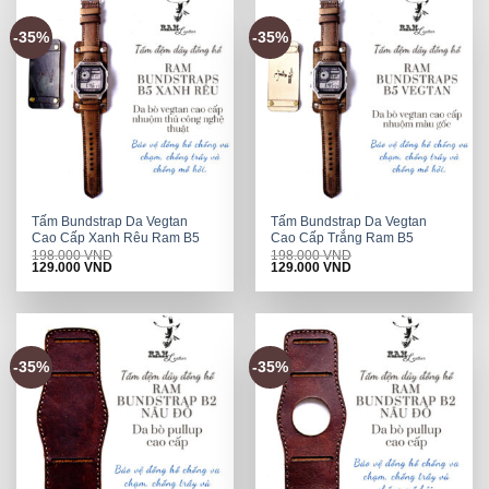
-35%
-35%
Tấm Bundstrap Da Vegtan
Tấm Bundstrap Da Vegtan
Cao Cấp Xanh Rêu Ram B5
Cao Cấp Trắng Ram B5
198.000
VND
198.000
VND
Original
Current
Original
Current
129.000
VND
129.000
VND
price
price
price
price
was:
is:
was:
is:
198.000 VND.
129.000 VND.
198.000 VND.
129.000 VND.
-35%
-35%