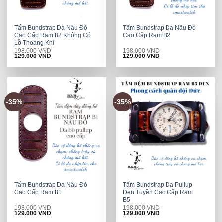
Tấm Bundstrap Da Nâu Đỏ
Tấm Bundstrap Da Nâu Đỏ
Cao Cấp Ram B2 Không Có
Cao Cấp Ram B2
Lỗ Thoáng Khí
198.000
VND
198.000
VND
Original
Current
Original
Current
129.000
VND
129.000
VND
price
price
price
price
was:
is:
was:
is:
198.000 VND.
129.000 VND.
198.000 VND.
129.000 VND.
-35%
-35%
Tấm Bundstrap Da Nâu Đỏ
Tấm Bundstrap Da Pullup
Cao Cấp Ram B1
Đen Tuyền Cao Cấp Ram
B5
198.000
VND
198.000
VND
Original
Current
Original
Current
129.000
VND
129.000
VND
price
price
price
price