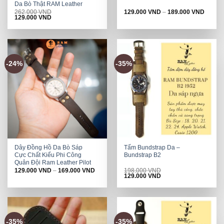
Da Bò Thật RAM Leather
262.000
VND
129.000
VND
–
189.000
VND
Original
Current
129.000
VND
price
price
was:
is:
262.000 VND.
129.000 VND.
-24%
-35%
Dây Đồng Hồ Da Bò Sáp
Tấm Bundstrap Da –
Cực Chất Kiểu Phi Công
Bundstrap B2
Quân Đội Ram Leather Pilot
129.000
VND
–
169.000
VND
198.000
VND
Original
Current
129.000
VND
price
price
was:
is:
198.000 VND.
129.000 VND.
-35%
-35%