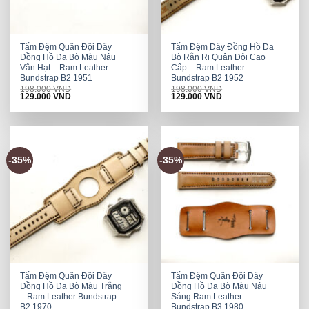
Tấm Đệm Quân Đội Dây
Tấm Đệm Dây Đồng Hồ Da
Đồng Hồ Da Bò Màu Nâu
Bò Rằn Ri Quân Đội Cao
Vân Hạt – Ram Leather
Cấp – Ram Leather
Bundstrap B2 1951
Bundstrap B2 1952
198.000
VND
198.000
VND
Original
Current
Original
Current
129.000
VND
129.000
VND
price
price
price
price
was:
is:
was:
is:
198.000 VND.
129.000 VND.
198.000 VND.
129.000 VND.
-35%
-35%
Tấm Đệm Quân Đội Dây
Tấm Đệm Quân Đội Dây
Đồng Hồ Da Bò Màu Trắng
Đồng Hồ Da Bò Màu Nâu
– Ram Leather Bundstrap
Sáng Ram Leather
B2 1970
Bundstrap B3 1980