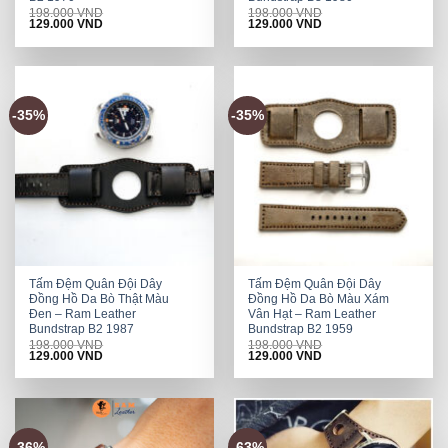
198.000
VND
198.000
VND
Original
Current
Original
Current
129.000
VND
129.000
VND
price
price
price
price
was:
is:
was:
is:
198.000 VND.
129.000 VND.
198.000 VND.
129.000 VND.
-35%
-35%
Tấm Đệm Quân Đội Dây
Tấm Đệm Quân Đội Dây
Đồng Hồ Da Bò Thật Màu
Đồng Hồ Da Bò Màu Xám
Đen – Ram Leather
Vân Hạt – Ram Leather
Bundstrap B2 1987
Bundstrap B2 1959
198.000
VND
198.000
VND
Original
Current
Original
Current
129.000
VND
129.000
VND
price
price
price
price
was:
is:
was:
is:
198.000 VND.
129.000 VND.
198.000 VND.
129.000 VND.
-36%
-63%