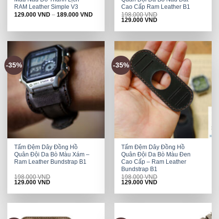
RAM Leather Simple V3
Cao Cấp Ram Leather B1
129.000
VND
–
189.000
VND
198.000
VND
Original
Current
129.000
VND
price
price
was:
is:
198.000 VND.
129.000 VND.
-35%
-35%
Tấm Đệm Dây Đồng Hồ
Tấm Đệm Dây Đồng Hồ
Quân Đội Da Bò Màu Xám –
Quân Đội Da Bò Màu Đen
Ram Leather Bundstrap B1
Cao Cấp – Ram Leather
Bundstrap B1
198.000
VND
198.000
VND
Original
Current
Original
Current
129.000
VND
129.000
VND
price
price
price
price
was:
is:
was:
is:
198.000 VND.
129.000 VND.
198.000 VND.
129.000 VND.