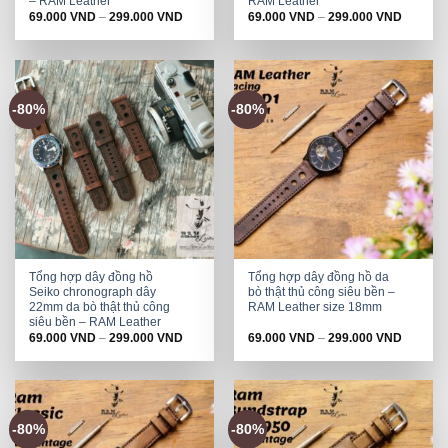
– RAM Leather
RAM Leather
69.000
VND
–
299.000
VND
69.000
VND
–
299.000
VND
-80%
-80%
Tổng hợp dây đồng hồ
Tổng hợp dây đồng hồ da
Seiko chronograph dây
bò thật thủ công siêu bền –
22mm da bò thật thủ công
RAM Leather size 18mm
siêu bền – RAM Leather
69.000
VND
–
299.000
VND
69.000
VND
–
299.000
VND
-80%
-80%