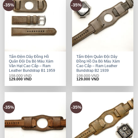
-35%
-35%
Tấm Đệm Dây Đồng Hồ
Tấm Đệm Quân Đội Dây
Quân Đội Da Bò Màu Xám
Đồng Hồ Da Bò Màu Xám
Vân Hạt Cao Cấp – Ram
Cao Cấp – Ram Leather
Leather Bundstrap B1 1959
Bundstrap B2 1939
198.000
VND
198.000
VND
Original
Current
Original
Current
129.000
VND
129.000
VND
price
price
price
price
was:
is:
was:
is:
198.000 VND.
129.000 VND.
198.000 VND.
129.000 VND.
-35%
-35%