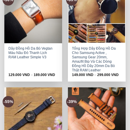
Dây Đồng Hồ Da Bò Vegtan
Tổng Hợp Dây Đồng Hồ Da
Màu Nâu Đỏ Thanh Lịch
Cho Samsung Active ,
RAM Leather Simple V3
Samsung Gear 20mm,
Amazfit Bip Và Các Dòng
Đồng Hồ Dây 20mm Da Bò
Thật RAM Leather
129.000
VND
–
189.000
VND
149.000
VND
–
299.000
VND
-55%
-39%