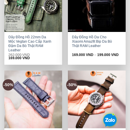
Dây Đồng Hồ 22mm Da
Dây Đồng Hồ Da Cho
Mộc Vegtan Cao Cấp Xanh
Xiaomi Amazfit Bip Da Bò
Đậm Da Bò Thật RAM
Thật RAM Leather
Leather
262.000
VND
169.000
VND
–
199.000
VND
Original
Current
169.000
VND
price
price
was:
is:
262.000 VND.
169.000 VND.
-50%
-50%