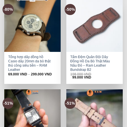
-80%
-50%
Tổng hợp dây đồng hồ
Tấm Đệm Quân Đội Dây
Casio dây 20mm da bò thật
Đồng Hồ Da Bò Thật Màu
thủ công siêu bền – RAM
Nâu Đỏ – Ram Leather
Leather
Bundstrap B2
69.000
VND
–
299.000
VND
198.000
VND
Original
Current
99.000
VND
price
price
was:
is:
198.000 VND.
99.000 VND.
-51%
-51%