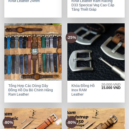
RAM Leather 24mm
RAM Leather Ram Racing
D33 Specical Veg Cao Cấp
Tăng Thiết Giáp
-25%
20.000
VND
Tổng Hợp Các Dòng Dây
Khóa Đồng Hồ
Original
Curre
15.000
VND
Đồng Hồ Da Bò Chính Hãng
Inox RAM
price
price
was:
is:
Ram Leather
Leather
20.000 VND.
15.0
-80%
-80%