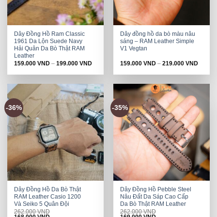
Dây Đồng Hồ Ram Classic
Dây đồng hồ da bò màu nâu
1961 Da Lộn Suede Navy
sáng – RAM Leather Simple
Hải Quân Da Bò Thật RAM
V1 Vegtan
Leather
159.000
VND
–
199.000
VND
159.000
VND
–
219.000
VND
-36%
-35%
Dây Đồng Hồ Da Bò Thật
Dây Đồng Hồ Pebble Steel
RAM Leather Casio 1200
Nâu Đất Da Sáp Cao Cấp
Và Seiko 5 Quân Đội
Da Bò Thật RAM Leather
262.000
VND
262.000
VND
Original
Current
Original
Current
168.000
VND
169.000
VND