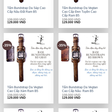
Tấm Bundstrap Da Sáp Cao
Tấm Bundstrap Da Vegtan
Cấp Nâu Đất Ram B5
Cao Cấp Đen Tuyền Cao
Cấp Ram B5
198.000
VND
198.000
VND
Original
Current
Original
Current
129.000
VND
129.000
VND
price
price
price
price
was:
is:
was:
is:
198.000 VND.
129.000 VND.
198.000 VND.
129.000 VND.
-35%
-35%
Tấm Bundstrap Da Vegtan
Tấm Bundstrap Da Vegtan
Cao Cấp Xám Ram B5
Cao Cấp Nâu- Ram B5
198.000
VND
198.000
VND
Original
Current
Original
Current
129.000
VND
129.000
VND
price
price
price
price
was:
is:
was:
is:
198.000 VND.
129.000 VND.
198.000 VND.
129.000 VND.