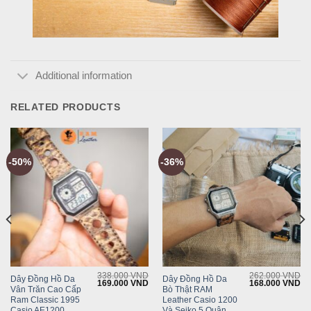
Additional information
RELATED PRODUCTS
-50%
-36%
338.000
VND
262.000
VND
Dây Đồng Hồ Da
Dây Đồng Hồ Da
Current
Original
Current
Original
Cu
169.000
VND
168.000
VND
Vân Trăn Cao Cấp
Bò Thật RAM
rice
price
price
price
pr
s:
was:
is:
was:
is:
Ram Classic 1995
Leather Casio 1200
199.000 VND.
338.000 VND.
169.000 VND.
262.000 VND.
16
Casio AE1200
Và Seiko 5 Quân