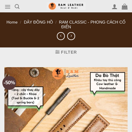
Skip
to
content
Home
/
DÂY ĐỒNG HỒ
/
RAM CLASSIC - PHONG CÁCH CỔ
ĐIỂN
FILTER
-50%