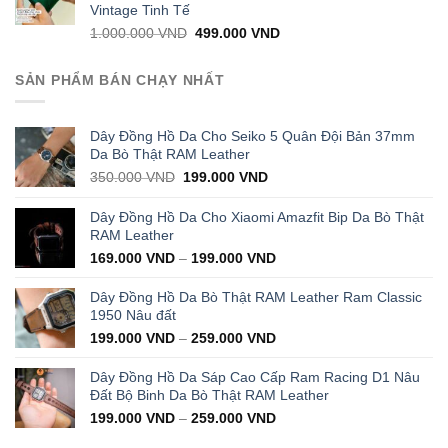
Vintage Tinh Tế
Original
Current
1.000.000
VND
499.000
VND
price
price
was:
is:
SẢN PHẨM BÁN CHẠY NHẤT
1.000.000 VND.
499.000 VND.
Dây Đồng Hồ Da Cho Seiko 5 Quân Đội Bản 37mm
Da Bò Thật RAM Leather
Original
Current
350.000
VND
199.000
VND
price
price
was:
is:
Dây Đồng Hồ Da Cho Xiaomi Amazfit Bip Da Bò Thật
350.000 VND.
199.000 VND.
RAM Leather
169.000
VND
–
199.000
VND
Dây Đồng Hồ Da Bò Thật RAM Leather Ram Classic
1950 Nâu đất
199.000
VND
–
259.000
VND
Dây Đồng Hồ Da Sáp Cao Cấp Ram Racing D1 Nâu
Đất Bộ Binh Da Bò Thật RAM Leather
199.000
VND
–
259.000
VND