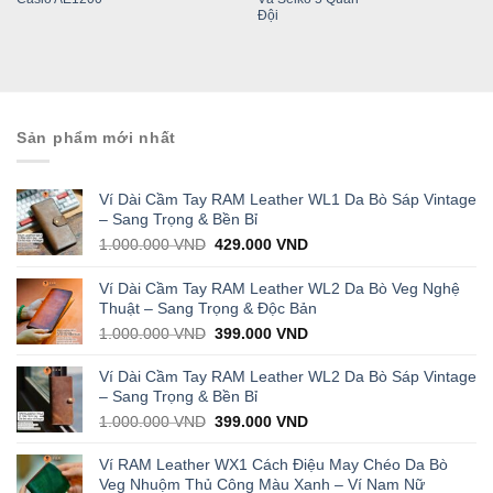
Đội
Sản phẩm mới nhất
Ví Dài Cầm Tay RAM Leather WL1 Da Bò Sáp Vintage
– Sang Trọng & Bền Bỉ
Original
Current
1.000.000
VND
429.000
VND
price
price
was:
is:
Ví Dài Cầm Tay RAM Leather WL2 Da Bò Veg Nghệ
1.000.000 VND.
429.000 VND.
Thuật – Sang Trọng & Độc Bản
Original
Current
1.000.000
VND
399.000
VND
price
price
was:
is:
Ví Dài Cầm Tay RAM Leather WL2 Da Bò Sáp Vintage
1.000.000 VND.
399.000 VND.
– Sang Trọng & Bền Bỉ
Original
Current
1.000.000
VND
399.000
VND
price
price
was:
is:
Ví RAM Leather WX1 Cách Điệu May Chéo Da Bò
1.000.000 VND.
399.000 VND.
Veg Nhuộm Thủ Công Màu Xanh – Ví Nam Nữ