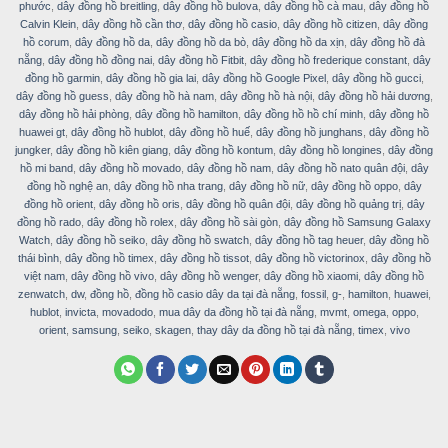
phước
,
dây đồng hồ breitling
,
dây đồng hồ bulova
,
dây đồng hồ cà mau
,
dây đồng hồ
Calvin Klein
,
dây đồng hồ cần thơ
,
dây đồng hồ casio
,
dây đồng hồ citizen
,
dây đồng
hồ corum
,
dây đồng hồ da
,
dây đồng hồ da bò
,
dây đồng hồ da xịn
,
dây đồng hồ đà
nẵng
,
dây đồng hồ đồng nai
,
dây đồng hồ Fitbit
,
dây đồng hồ frederique constant
,
dây
đồng hồ garmin
,
dây đồng hồ gia lai
,
dây đồng hồ Google Pixel
,
dây đồng hồ gucci
,
dây đồng hồ guess
,
dây đồng hồ hà nam
,
dây đồng hồ hà nội
,
dây đồng hồ hải dương
,
dây đồng hồ hải phòng
,
dây đồng hồ hamilton
,
dây đồng hồ hồ chí minh
,
dây đồng hồ
huawei gt
,
dây đồng hồ hublot
,
dây đồng hồ huế
,
dây đồng hồ junghans
,
dây đồng hồ
jungker
,
dây đồng hồ kiên giang
,
dây đồng hồ kontum
,
dây đồng hồ longines
,
dây đồng
hồ mi band
,
dây đồng hồ movado
,
dây đồng hồ nam
,
dây đồng hồ nato quân đội
,
dây
đồng hồ nghệ an
,
dây đồng hồ nha trang
,
dây đồng hồ nữ
,
dây đồng hồ oppo
,
dây
đồng hồ orient
,
dây đồng hồ oris
,
dây đồng hồ quân đội
,
dây đồng hồ quảng trị
,
dây
đồng hồ rado
,
dây đồng hồ rolex
,
dây đồng hồ sài gòn
,
dây đồng hồ Samsung Galaxy
Watch
,
dây đồng hồ seiko
,
dây đồng hồ swatch
,
dây đồng hồ tag heuer
,
dây đồng hồ
thái bình
,
dây đồng hồ timex
,
dây đồng hồ tissot
,
dây đồng hồ victorinox
,
dây đồng hồ
việt nam
,
dây đồng hồ vivo
,
dây đồng hồ wenger
,
dây đồng hồ xiaomi
,
dây đồng hồ
zenwatch
,
dw
,
đồng hồ
,
đồng hồ casio dây da tại đà nẵng
,
fossil
,
g-
,
hamilton
,
huawei
,
hublot
,
invicta
,
movadodo
,
mua dây da đồng hồ tại đà nẵng
,
mvmt
,
omega
,
oppo
,
orient
,
samsung
,
seiko
,
skagen
,
thay dây da đồng hồ tại đà nẵng
,
timex
,
vivo