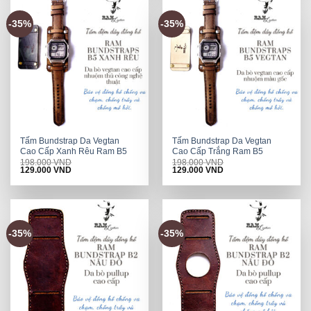
-35%
-35%
Tấm Bundstrap Da Vegtan
Tấm Bundstrap Da Vegtan
Cao Cấp Xanh Rêu Ram B5
Cao Cấp Trắng Ram B5
198.000
VND
198.000
VND
Original
Current
Original
Current
129.000
VND
129.000
VND
price
price
price
price
was:
is:
was:
is:
198.000 VND.
129.000 VND.
198.000 VND.
129.000 VND.
-35%
-35%