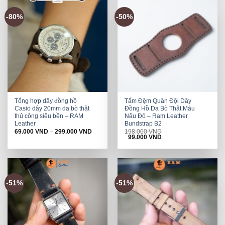
-80%
-50%
Tổng hợp dây đồng hồ
Tấm Đệm Quân Đội Dây
Casio dây 20mm da bò thật
Đồng Hồ Da Bò Thật Màu
thủ công siêu bền – RAM
Nâu Đỏ – Ram Leather
Leather
Bundstrap B2
69.000
VND
–
299.000
VND
198.000
VND
Original
Current
99.000
VND
price
price
was:
is:
198.000 VND.
99.000 VND.
-51%
-51%