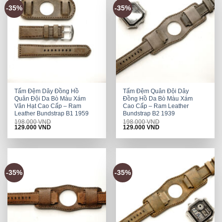
-35%
-35%
Tấm Đệm Dây Đồng Hồ
Tấm Đệm Quân Đội Dây
Quân Đội Da Bò Màu Xám
Đồng Hồ Da Bò Màu Xám
Vân Hạt Cao Cấp – Ram
Cao Cấp – Ram Leather
Leather Bundstrap B1 1959
Bundstrap B2 1939
198.000
VND
198.000
VND
Original
Current
Original
Current
129.000
VND
129.000
VND
price
price
price
price
was:
is:
was:
is:
198.000 VND.
129.000 VND.
198.000 VND.
129.000 VND.
-35%
-35%