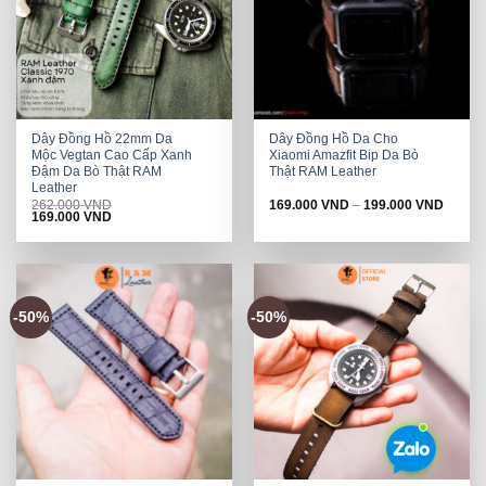
Dây Đồng Hồ 22mm Da
Dây Đồng Hồ Da Cho
Mộc Vegtan Cao Cấp Xanh
Xiaomi Amazfit Bip Da Bò
Đậm Da Bò Thật RAM
Thật RAM Leather
Leather
262.000
VND
169.000
VND
–
199.000
VND
Original
Current
169.000
VND
price
price
was:
is:
262.000 VND.
169.000 VND.
-50%
-50%