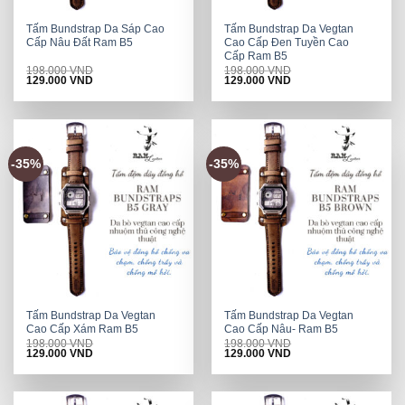
Tấm Bundstrap Da Sáp Cao
Tấm Bundstrap Da Vegtan
Cấp Nâu Đất Ram B5
Cao Cấp Đen Tuyền Cao
Cấp Ram B5
198.000
VND
198.000
VND
Original
Current
Original
Current
129.000
VND
129.000
VND
price
price
price
price
was:
is:
was:
is:
198.000 VND.
129.000 VND.
198.000 VND.
129.000 VND.
-35%
-35%
Tấm Bundstrap Da Vegtan
Tấm Bundstrap Da Vegtan
Cao Cấp Xám Ram B5
Cao Cấp Nâu- Ram B5
198.000
VND
198.000
VND
Original
Current
Original
Current
129.000
VND
129.000
VND
price
price
price
price
was:
is:
was:
is:
198.000 VND.
129.000 VND.
198.000 VND.
129.000 VND.