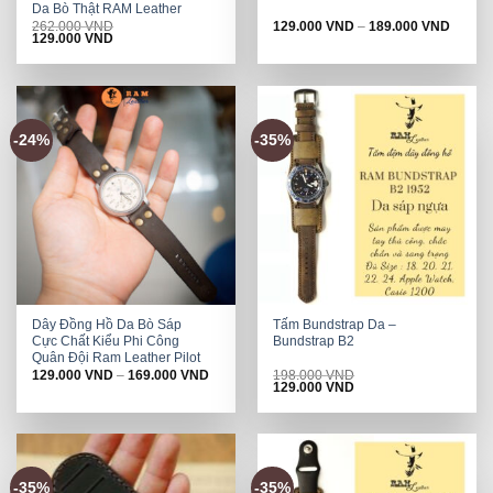
Da Bò Thật RAM Leather
262.000
VND
129.000
VND
–
189.000
VND
Original
Current
129.000
VND
price
price
was:
is:
262.000 VND.
129.000 VND.
-24%
-35%
Dây Đồng Hồ Da Bò Sáp
Tấm Bundstrap Da –
Cực Chất Kiểu Phi Công
Bundstrap B2
Quân Đội Ram Leather Pilot
129.000
VND
–
169.000
VND
198.000
VND
Original
Current
129.000
VND
price
price
was:
is:
198.000 VND.
129.000 VND.
-35%
-35%