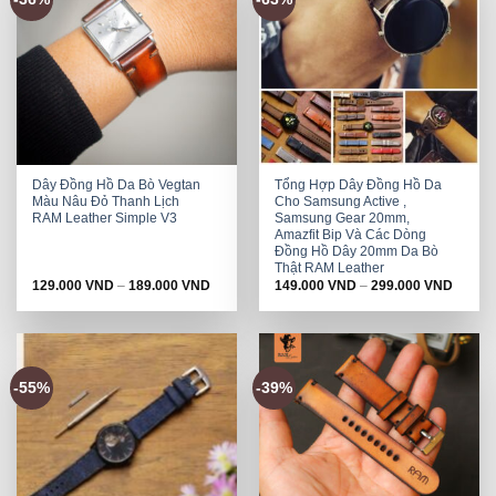
Dây Đồng Hồ Da Bò Vegtan
Tổng Hợp Dây Đồng Hồ Da
Màu Nâu Đỏ Thanh Lịch
Cho Samsung Active ,
RAM Leather Simple V3
Samsung Gear 20mm,
Amazfit Bip Và Các Dòng
Đồng Hồ Dây 20mm Da Bò
Thật RAM Leather
129.000
VND
–
189.000
VND
149.000
VND
–
299.000
VND
-55%
-39%