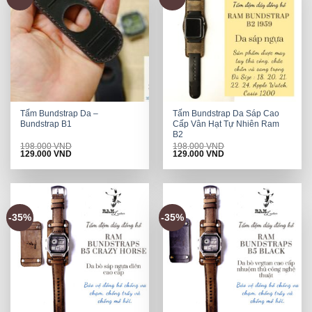
Tấm Bundstrap Da –
Tấm Bundstrap Da Sáp Cao
Bundstrap B1
Cấp Vân Hạt Tự Nhiên Ram
B2
198.000
VND
198.000
VND
Original
Current
Original
Current
129.000
VND
129.000
VND
price
price
price
price
was:
is:
was:
is:
198.000 VND.
129.000 VND.
198.000 VND.
129.000 VND.
-35%
-35%