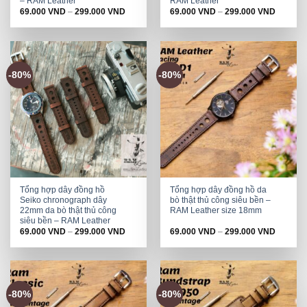
– RAM Leather
RAM Leather
69.000
VND
–
299.000
VND
69.000
VND
–
299.000
VND
-80%
-80%
Tổng hợp dây đồng hồ
Tổng hợp dây đồng hồ da
Seiko chronograph dây
bò thật thủ công siêu bền –
22mm da bò thật thủ công
RAM Leather size 18mm
siêu bền – RAM Leather
69.000
VND
–
299.000
VND
69.000
VND
–
299.000
VND
-80%
-80%