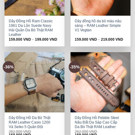
Dây Đồng Hồ Ram Classic
Dây đồng hồ da bò màu nâu
1961 Da Lộn Suede Navy
sáng – RAM Leather Simple
Hải Quân Da Bò Thật RAM
V1 Vegtan
Leather
159.000
VND
–
199.000
VND
159.000
VND
–
219.000
VND
-36%
-35%
Dây Đồng Hồ Da Bò Thật
Dây Đồng Hồ Pebble Steel
RAM Leather Casio 1200
Nâu Đất Da Sáp Cao Cấp
Và Seiko 5 Quân Đội
Da Bò Thật RAM Leather
262.000
VND
262.000
VND
Original
Current
Original
Current
168.000
VND
169.000
VND