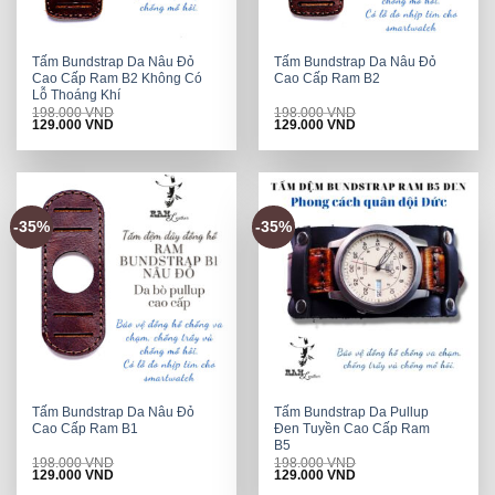
Tấm Bundstrap Da Nâu Đỏ
Tấm Bundstrap Da Nâu Đỏ
Cao Cấp Ram B2 Không Có
Cao Cấp Ram B2
Lỗ Thoáng Khí
198.000
VND
198.000
VND
Original
Current
Original
Current
129.000
VND
129.000
VND
price
price
price
price
was:
is:
was:
is:
198.000 VND.
129.000 VND.
198.000 VND.
129.000 VND.
-35%
-35%
Tấm Bundstrap Da Nâu Đỏ
Tấm Bundstrap Da Pullup
Cao Cấp Ram B1
Đen Tuyền Cao Cấp Ram
B5
198.000
VND
198.000
VND
Original
Current
Original
Current
129.000
VND
129.000
VND
price
price
price
price