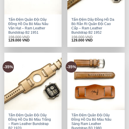
Tấm Đệm Quân Đội Dây
Tấm Đệm Dây Đồng Hồ Da
Đồng Hồ Da Bò Màu Nâu
Bò Rằn Ri Quân Đội Cao
Vân Hạt – Ram Leather
Cấp – Ram Leather
Bundstrap B2 1951
Bundstrap B2 1952
198.000
VND
198.000
VND
Original
Current
Original
Current
129.000
VND
129.000
VND
price
price
price
price
was:
is:
was:
is:
198.000 VND.
129.000 VND.
198.000 VND.
129.000 VND.
-35%
-35%
Tấm Đệm Quân Đội Dây
Tấm Đệm Quân Đội Dây
Đồng Hồ Da Bò Màu Trắng
Đồng Hồ Da Bò Màu Nâu
– Ram Leather Bundstrap
Sáng Ram Leather
B2 1970
Bundstrap B3 1980