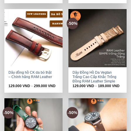
-50%
Dây đồng hồ CK da bò thật
Dây Đồng Hồ Da Vegtan
– Chính hãng RAM Leather
Trắng Cao Cấp Khắc Trống
Đồng RAM Leather Simple
129.000
VND
–
299.000
VND
129.000
VND
–
189.000
VND
-50%
-50%