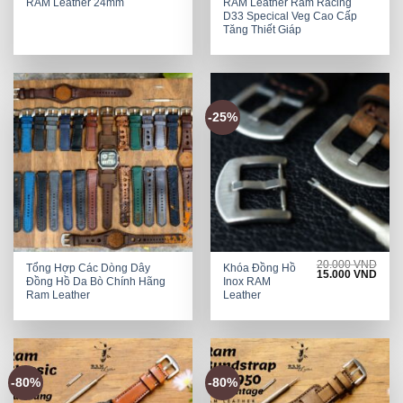
RAM Leather 24mm
RAM Leather Ram Racing
D33 Specical Veg Cao Cấp
Tăng Thiết Giáp
-25%
20.000
VND
Tổng Hợp Các Dòng Dây
Khóa Đồng Hồ
Original
Curre
15.000
VND
Đồng Hồ Da Bò Chính Hãng
Inox RAM
price
price
was:
is:
Ram Leather
Leather
20.000 VND.
15.0
-80%
-80%