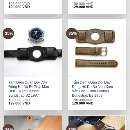
198.000
VND
198.000
VND
Original
Current
Original
Current
129.000
VND
129.000
VND
price
price
price
price
was:
is:
was:
is:
198.000 VND.
129.000 VND.
198.000 VND.
129.000 VND.
-35%
-35%
Tấm Đệm Quân Đội Dây
Tấm Đệm Quân Đội Dây
Đồng Hồ Da Bò Thật Màu
Đồng Hồ Da Bò Màu Xám
Đen – Ram Leather
Vân Hạt – Ram Leather
Bundstrap B2 1987
Bundstrap B2 1959
198.000
VND
198.000
VND
Original
Current
Original
Current
129.000
VND
129.000
VND
price
price
price
price
was:
is:
was:
is:
198.000 VND.
129.000 VND.
198.000 VND.
129.000 VND.
-36%
-63%