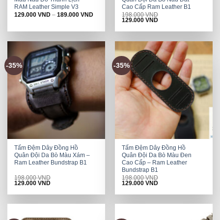
RAM Leather Simple V3
Cao Cấp Ram Leather B1
129.000
VND
–
189.000
VND
198.000
VND
Original
Current
129.000
VND
price
price
was:
is:
198.000 VND.
129.000 VND.
-35%
-35%
Tấm Đệm Dây Đồng Hồ
Tấm Đệm Dây Đồng Hồ
Quân Đội Da Bò Màu Xám –
Quân Đội Da Bò Màu Đen
Ram Leather Bundstrap B1
Cao Cấp – Ram Leather
Bundstrap B1
198.000
VND
198.000
VND
Original
Current
Original
Current
129.000
VND
129.000
VND
price
price
price
price
was:
is:
was:
is:
198.000 VND.
129.000 VND.
198.000 VND.
129.000 VND.