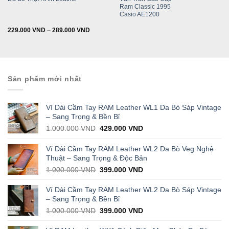
was:
is:
Ram Classic 1995
338.000 VND.
16
Casio AE1200
229.000
VND
–
289.000
VND
Sản phẩm mới nhất
Ví Dài Cầm Tay RAM Leather WL1 Da Bò Sáp Vintage
– Sang Trọng & Bền Bỉ
Original
Current
1.000.000
VND
429.000
VND
price
price
was:
is:
Ví Dài Cầm Tay RAM Leather WL2 Da Bò Veg Nghệ
1.000.000 VND.
429.000 VND.
Thuật – Sang Trọng & Độc Bản
Original
Current
1.000.000
VND
399.000
VND
price
price
was:
is:
Ví Dài Cầm Tay RAM Leather WL2 Da Bò Sáp Vintage
1.000.000 VND.
399.000 VND.
– Sang Trọng & Bền Bỉ
Original
Current
1.000.000
VND
399.000
VND
price
price
was:
is: