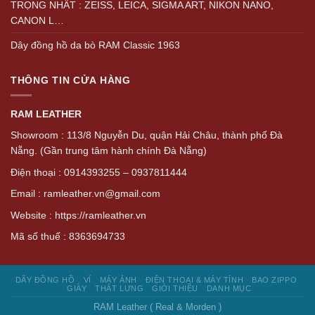
TRỌNG NHẤT : ZEISS, LEICA, SIGMA ART, NIKON NANO,
CANON L…
Dây đồng hồ da bò RAM Classic 1963
THÔNG TIN CỬA HÀNG
RAM LEATHER
Showroom : 113/8 Nguyễn Du, quận Hải Châu, thành phố Đà
Nẵng. (Gần trung tâm hành chính Đà Nẵng)
Điện thoại : 0914393255 – 0937811444
Email : ramleather.vn@gmail.com
Website : https://ramleather.vn
Mã số thuế : 8363694733
DÂY ĐỒNG HỒ
VÍ
MÁY ẢNH
ĐIỆN THOẠI & MÁY TÍNH
BAO ZIPPO
GIÀY
THẮT LƯNG
GIỚI THIỆU
DANH MỤC
RAM Leather ( Real & Morden )