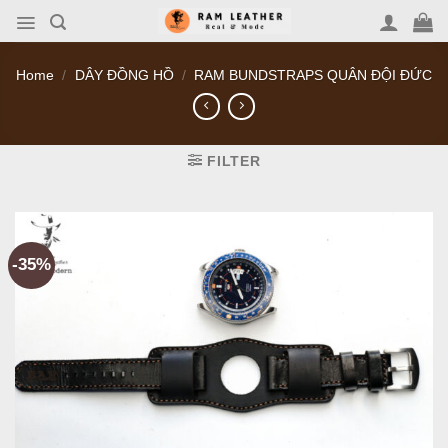
Skip
to
content
Home
/
DÂY ĐỒNG HỒ
/
RAM BUNDSTRAPS QUÂN ĐỘI ĐỨC
FILTER
-35%