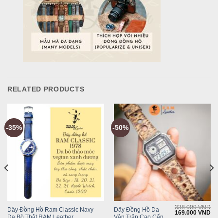
RELATED PRODUCTS
-35%
-50%
338.000
VND
Dây Đồng Hồ Ram Classic Navy
Dây Đồng Hồ Da
Original
Cu
169.000
VND
Da Bò Thật RAM Leather
Vân Trăn Cao Cấp
price
pr