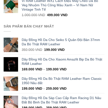
Ví RAM Leather WX1 Cách Điệu May Chéo Da Bò
1.000.000 VND.
399.000 VND.
Veg Nhuộm Thủ Công Màu Xanh – Ví Nam Nữ
Vintage Tinh Tế
Original
Current
1.000.000
VND
499.000
VND
price
price
was:
is:
SẢN PHẨM BÁN CHẠY NHẤT
1.000.000 VND.
499.000 VND.
Dây Đồng Hồ Da Cho Seiko 5 Quân Đội Bản 37mm
Da Bò Thật RAM Leather
Original
Current
350.000
VND
199.000
VND
price
price
was:
is:
Dây Đồng Hồ Da Cho Xiaomi Amazfit Bip Da Bò Thật
350.000 VND.
199.000 VND.
RAM Leather
169.000
VND
–
199.000
VND
Dây Đồng Hồ Da Bò Thật RAM Leather Ram Classic
1950 Nâu đất
199.000
VND
–
259.000
VND
Dây Đồng Hồ Da Sáp Cao Cấp Ram Racing D1 Nâu
Đất Bộ Binh Da Bò Thật RAM Leather
199.000
VND
–
259.000
VND