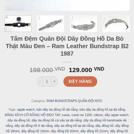
Tấm Đệm Quân Đội Dây Đồng Hồ Da Bò
Thật Màu Đen – Ram Leather Bundstrap B2
1987
Original
Current
198.000
VND
129.000
VND
price
price
Tấm Đệm Quân Đội Dây Đồng Hồ Da Bò Thật Màu Đen
was:
is:
ĐẶT HÀNG
198.000 VND.
129.000 
Category:
RAM BUNDSTRAPS QUÂN ĐỘI ĐỨC
Tags:
apple watch
,
bán dây da đồng hồ đà nẵng
,
bán dây da đồng hồ tại đà nẵng
,
BẢNG KÍCH CỠ ĐỒNG HỒ ĐEO TAY
,
casio
,
casio ae 1200
,
citizen
,
dây apple watch
,
dây da đồng hồ
,
dây da đồng hồ cá sấu tại đà nẵng
,
dây da đồng hồ handmade đà
nẵng
,
dây da đồng hồ ở đà nẵng
,
dây da đồng hồ tại đà nẵng
,
dây đồng hồ
,
dây đồng
hồ 18mm
,
dây đồng hồ 19mm
,
dây đồng hồ 20mm
,
dây đồng hồ 21mm
,
dây đồng hồ