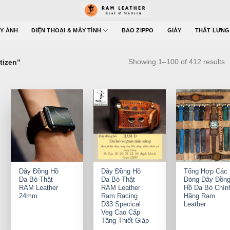
Y ẢNH
ĐIỆN THOẠI & MÁY TÍNH
BAO ZIPPO
GIÀY
THẮT LƯNG
Showing 1–100 of 412 results
tizen”
+
+
+
Dây Đồng Hồ
Dây Đồng Hồ
Tổng Hợp Các
Da Bò Thật
Da Bò Thật
Dòng Dây Đồn
RAM Leather
RAM Leather
Hồ Da Bò Chín
24mm
Ram Racing
Hãng Ram
D33 Specical
Leather
Veg Cao Cấp
Tăng Thiết Giáp