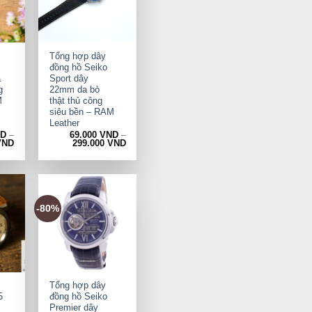
+
Tổng hợp dây
đồng hồ Seiko
a
Sport dây
g
22mm da bò
M
thật thủ công
siêu bền – RAM
Leather
ND
–
69.000
VND
–
VND
299.000
VND
-80%
+
Tổng hợp dây
5
đồng hồ Seiko
Premier dây