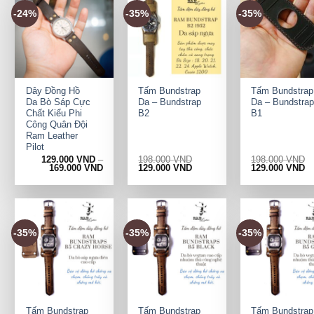
-24%
-35%
-35%
+
+
+
Dây Đồng Hồ
Tấm Bundstrap
Tấm Bundstrap
Da Bò Sáp Cực
Da – Bundstrap
Da – Bundstrap
Chất Kiểu Phi
B2
B1
Công Quân Đội
Ram Leather
Pilot
129.000
VND
–
198.000
VND
198.000
VND
Original
Current
Original
Cu
169.000
VND
129.000
VND
129.000
VND
price
price
price
pr
was:
is:
was:
is:
198.000 VND.
129.000 VND.
198.000 VND.
12
-35%
-35%
-35%
+
+
+
Tấm Bundstrap
Tấm Bundstrap
Tấm Bundstrap