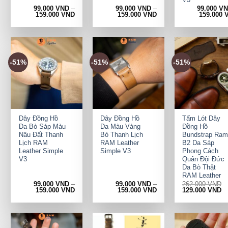
99.000
VND
–
99.000
VND
–
99.000
V
159.000
VND
159.000
VND
159.000
-51%
-51%
-51%
+
+
+
Dây Đồng Hồ
Dây Đồng Hồ
Tấm Lót Dây
Da Bò Sáp Màu
Da Màu Vàng
Đồng Hồ
Nâu Đất Thanh
Bò Thanh Lịch
Bundstrap Ram
Lịch RAM
RAM Leather
B2 Da Sáp
Leather Simple
Simple V3
Phong Cách
V3
Quân Đội Đức
Da Bò Thật
RAM Leather
99.000
VND
–
99.000
VND
–
262.000
VND
Original
Cu
159.000
VND
159.000
VND
129.000
VND
price
pr
was:
is:
262.000 VND.
12