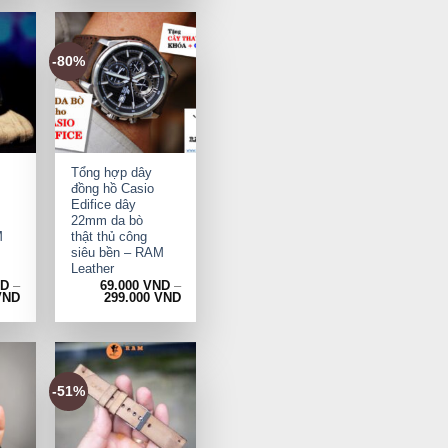
-80%
+
Tổng hợp dây
đồng hồ Casio
Edifice dây
22mm da bò
M
thật thủ công
siêu bền – RAM
Leather
ND
–
69.000
VND
–
VND
299.000
VND
-51%