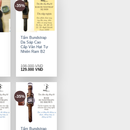
-35%
+
Tấm Bundstrap
Da Sáp Cao
Cấp Vân Hạt Tự
Nhiên Ram B2
198.000
VND
rrent
Original
Current
129.000
VND
ice
price
price
was:
is:
9.000 VND.
198.000 VND.
129.000 VND.
-35%
+
Tấm Bundstrap