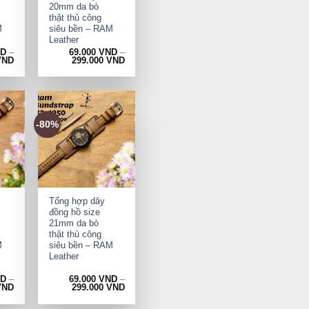
20mm da bò
thật thủ công
M
siêu bền – RAM
Leather
ND
–
69.000
VND
–
VND
299.000
VND
-80%
+
Tổng hợp dây
đồng hồ size
21mm da bò
thật thủ công
M
siêu bền – RAM
Leather
ND
–
69.000
VND
–
VND
299.000
VND