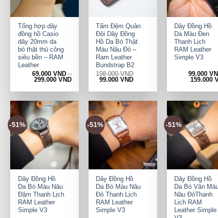
+
+
+
Tổng hợp dây
Tấm Đệm Quân
Dây Đồng Hồ
đồng hồ Casio
Đội Dây Đồng
Da Màu Đen
dây 20mm da
Hồ Da Bò Thật
Thanh Lịch
bò thật thủ công
Màu Nâu Đỏ –
RAM Leather
siêu bền – RAM
Ram Leather
Simple V3
Leather
Bundstrap B2
69.000
VND
–
198.000
VND
99.000
V
Original
Current
299.000
VND
99.000
VND
159.000
price
price
was:
is:
198.000 VND.
99.000 VND.
-51%
-51%
-51%
+
+
+
Dây Đồng Hồ
Dây Đồng Hồ
Dây Đồng Hồ
Da Bò Màu Nâu
Da Bò Màu Nâu
Da Bò Vân Mà
Đậm Thanh Lịch
Đỏ Thanh Lịch
Nâu ĐỏThanh
RAM Leather
RAM Leather
Lịch RAM
Simple V3
Simple V3
Leather Simple
V3