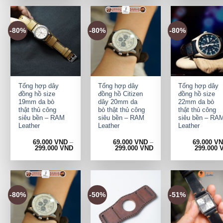
-80%
-80%
-80%
+
+
+
Tổng hợp dây
Tổng hợp dây
Tổng hợp dây
đồng hồ size
đồng hồ Citizen
đồng hồ size
19mm da bò
dây 20mm da
22mm da bò
thật thủ công
bò thật thủ công
thật thủ công
siêu bền – RAM
siêu bền – RAM
siêu bền – RA
Leather
Leather
Leather
69.000
VND
–
69.000
VND
–
69.000
V
299.000
VND
299.000
VND
299.000
-80%
-50%
-51%