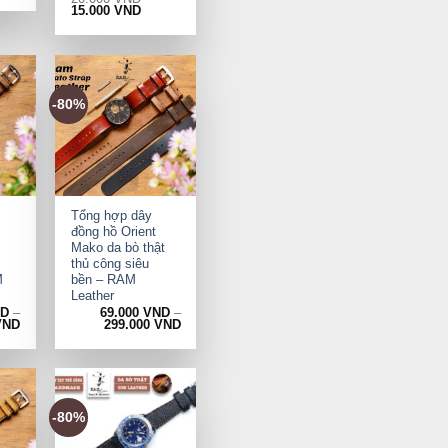
Original
Current
15.000
VND
price
price
was:
is:
20.000 VND.
15.000 VND.
-80%
+
Tổng hợp dây
đồng hồ Orient
Mako da bò thật
thủ công siêu
M
bền – RAM
Leather
ND
–
69.000
VND
–
VND
299.000
VND
-80%