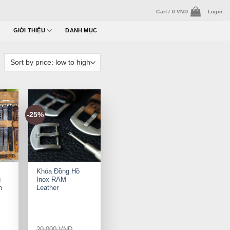
Cart /
0
VND
Login
GIỚI THIỆU
DANH MỤC
-25%
+
Khóa Đồng Hồ
g
Inox RAM
h
Leather
20.000
VND