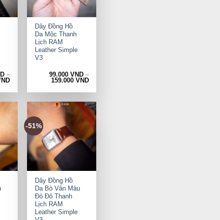
+
Dây Đồng Hồ
Da Mộc Thanh
Lịch RAM
Leather Simple
V3
ND
–
99.000
VND
–
VND
159.000
VND
-51%
+
Dây Đồng Hồ
u
Da Bò Vân Màu
Đỏ Đô Thanh
Lịch RAM
Leather Simple
V3