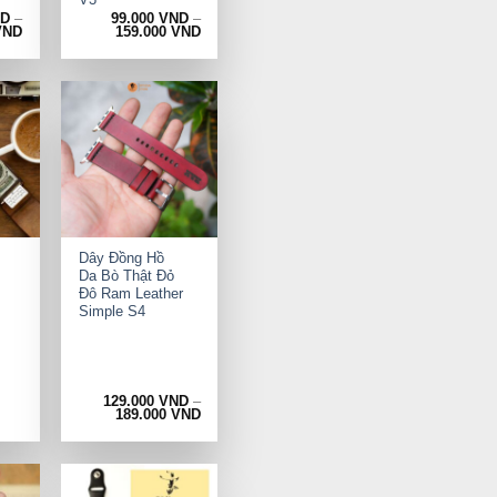
ND
–
99.000
VND
–
VND
159.000
VND
+
Dây Đồng Hồ
Da Bò Thật Đỏ
Đô Ram Leather
Simple S4
129.000
VND
–
rrent
189.000
VND
ice
9.000 VND.