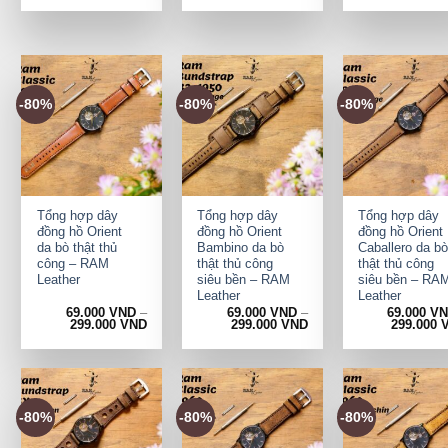
-80%
-80%
-80%
+
+
+
Tổng hợp dây
Tổng hợp dây
Tổng hợp dây
đồng hồ Orient
đồng hồ Orient
đồng hồ Orient
da bò thật thủ
Bambino da bò
Caballero da bò
công – RAM
thật thủ công
thật thủ công
Leather
siêu bền – RAM
siêu bền – RA
Leather
Leather
69.000
VND
–
69.000
VND
–
69.000
V
299.000
VND
299.000
VND
299.000
-80%
-80%
-80%