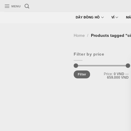
Skip
MENU
to
content
DÂY ĐỒNG HỒ
VÍ
MÁ
Home
/
Products tagged “ci
Filter by price
Min
Max
Price:
0 VND
—
Filter
price
price
659.000 VND