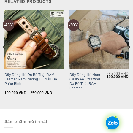
RELATED PRODUCTS
-43%
-30%
285.000
VND
Dây Đồng Hồ Da Bò Thật RAM
Dây Đồng Hồ Nam
Original
Cu
199.000
VND
Leather Ram Racing D3 Nâu Đỏ
Casio Ae 1200whd
price
pr
was:
is:
Pháo Binh
Da Bò Thật RAM
285.000 VND.
19
Leather
199.000
VND
–
259.000
VND
Sản phẩm mới nhất