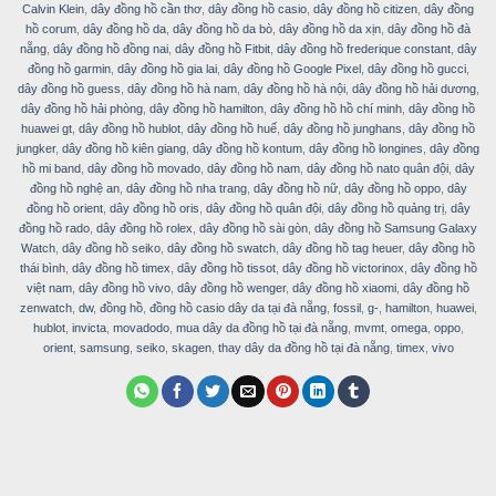
Calvin Klein
,
dây đồng hồ cần thơ
,
dây đồng hồ casio
,
dây đồng hồ citizen
,
dây đồng
hồ corum
,
dây đồng hồ da
,
dây đồng hồ da bò
,
dây đồng hồ da xịn
,
dây đồng hồ đà
nẵng
,
dây đồng hồ đồng nai
,
dây đồng hồ Fitbit
,
dây đồng hồ frederique constant
,
dây
đồng hồ garmin
,
dây đồng hồ gia lai
,
dây đồng hồ Google Pixel
,
dây đồng hồ gucci
,
dây đồng hồ guess
,
dây đồng hồ hà nam
,
dây đồng hồ hà nội
,
dây đồng hồ hải dương
,
dây đồng hồ hải phòng
,
dây đồng hồ hamilton
,
dây đồng hồ hồ chí minh
,
dây đồng hồ
huawei gt
,
dây đồng hồ hublot
,
dây đồng hồ huế
,
dây đồng hồ junghans
,
dây đồng hồ
jungker
,
dây đồng hồ kiên giang
,
dây đồng hồ kontum
,
dây đồng hồ longines
,
dây đồng
hồ mi band
,
dây đồng hồ movado
,
dây đồng hồ nam
,
dây đồng hồ nato quân đội
,
dây
đồng hồ nghệ an
,
dây đồng hồ nha trang
,
dây đồng hồ nữ
,
dây đồng hồ oppo
,
dây
đồng hồ orient
,
dây đồng hồ oris
,
dây đồng hồ quân đội
,
dây đồng hồ quảng trị
,
dây
đồng hồ rado
,
dây đồng hồ rolex
,
dây đồng hồ sài gòn
,
dây đồng hồ Samsung Galaxy
Watch
,
dây đồng hồ seiko
,
dây đồng hồ swatch
,
dây đồng hồ tag heuer
,
dây đồng hồ
thái bình
,
dây đồng hồ timex
,
dây đồng hồ tissot
,
dây đồng hồ victorinox
,
dây đồng hồ
việt nam
,
dây đồng hồ vivo
,
dây đồng hồ wenger
,
dây đồng hồ xiaomi
,
dây đồng hồ
zenwatch
,
dw
,
đồng hồ
,
đồng hồ casio dây da tại đà nẵng
,
fossil
,
g-
,
hamilton
,
huawei
,
hublot
,
invicta
,
movadodo
,
mua dây da đồng hồ tại đà nẵng
,
mvmt
,
omega
,
oppo
,
orient
,
samsung
,
seiko
,
skagen
,
thay dây da đồng hồ tại đà nẵng
,
timex
,
vivo