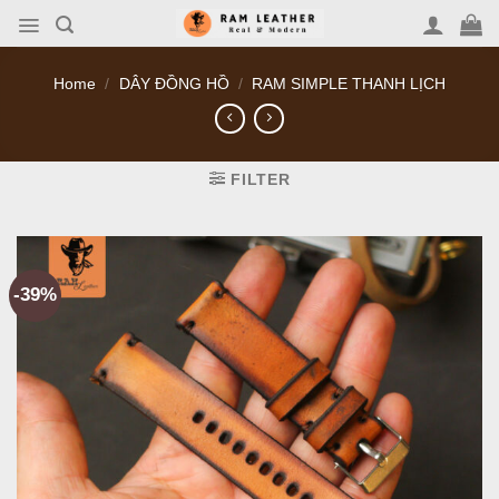
Skip
to
content
Home
/
DÂY ĐỒNG HỒ
/
RAM SIMPLE THANH LỊCH
FILTER
-39%