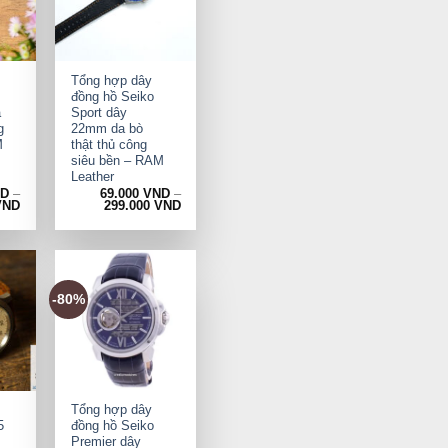
+
Tổng hợp dây
đồng hồ Seiko
a
Sport dây
g
22mm da bò
M
thật thủ công
siêu bền – RAM
Leather
ND
–
69.000
VND
–
VND
299.000
VND
-80%
+
Tổng hợp dây
5
đồng hồ Seiko
Premier dây