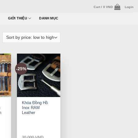
Cart /
0
VND
Login
GIỚI THIỆU
DANH MỤC
-25%
+
Khóa Đồng Hồ
g
Inox RAM
h
Leather
20.000
VND