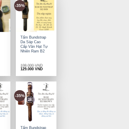
-35%
+
Tấm Bundstrap
Da Sáp Cao
Cấp Vân Hạt Tự
Nhiên Ram B2
198.000
VND
rrent
Original
Current
129.000
VND
ice
price
price
was:
is:
9.000 VND.
198.000 VND.
129.000 VND.
-35%
+
Tấm Bundstrap