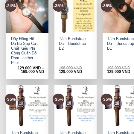
-24%
-35%
-35%
+
+
+
Dây Đồng Hồ
Tấm Bundstrap
Tấm Bundstrap
Da Bò Sáp Cực
Da – Bundstrap
Da – Bundstrap
Chất Kiểu Phi
B2
B1
Công Quân Đội
Ram Leather
Pilot
129.000
VND
–
198.000
VND
198.000
VND
Original
Current
Original
Cu
169.000
VND
129.000
VND
129.000
VND
price
price
price
pr
was:
is:
was:
is:
198.000 VND.
129.000 VND.
198.000 VND.
12
-35%
-35%
-35%
+
+
+
Tấm Bundstrap
Tấm Bundstrap
Tấm Bundstrap