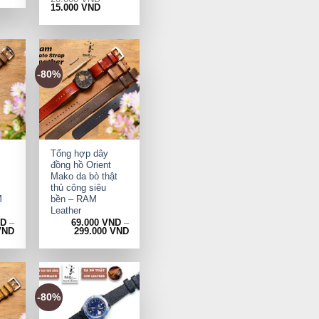
Original
Current
15.000
VND
price
price
was:
is:
20.000 VND.
15.000 VND.
-80%
+
Tổng hợp dây
đồng hồ Orient
Mako da bò thật
thủ công siêu
M
bền – RAM
Leather
ND
–
69.000
VND
–
VND
299.000
VND
-80%