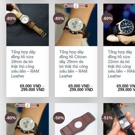
-80%
-80%
-80%
+
+
+
Tổng hợp dây
Tổng hợp dây
Tổng hợp dây
đồng hồ size
đồng hồ Citizen
đồng hồ size
19mm da bò
dây 20mm da
22mm da bò
thật thủ công
bò thật thủ công
thật thủ công
siêu bền – RAM
siêu bền – RAM
siêu bền – RA
Leather
Leather
Leather
69.000
VND
–
69.000
VND
–
69.000
V
299.000
VND
299.000
VND
299.000
-80%
-50%
-51%