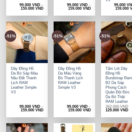
99.000
VND
–
99.000
VND
–
99.000
V
159.000
VND
159.000
VND
159.000
-51%
-51%
-51%
+
+
+
Dây Đồng Hồ
Dây Đồng Hồ
Tấm Lót Dây
Da Bò Sáp Màu
Da Màu Vàng
Đồng Hồ
Nâu Đất Thanh
Bò Thanh Lịch
Bundstrap Ram
Lịch RAM
RAM Leather
B2 Da Sáp
Leather Simple
Simple V3
Phong Cách
V3
Quân Đội Đức
Da Bò Thật
RAM Leather
99.000
VND
–
99.000
VND
–
262.000
VND
Original
Cu
159.000
VND
159.000
VND
129.000
VND
price
pr
was:
is:
262.000 VND.
12