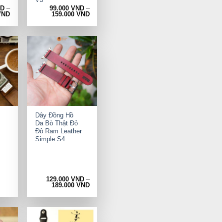
ND
–
99.000
VND
–
VND
159.000
VND
+
Dây Đồng Hồ
Da Bò Thật Đỏ
Đô Ram Leather
Simple S4
129.000
VND
–
rrent
189.000
VND
ice
9.000 VND.