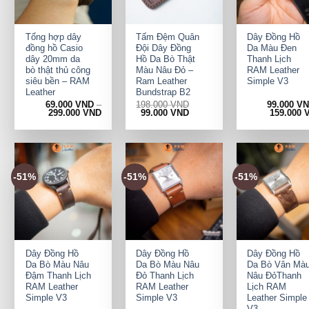
+
+
+
Tổng hợp dây
Tấm Đệm Quân
Dây Đồng Hồ
đồng hồ Casio
Đội Dây Đồng
Da Màu Đen
dây 20mm da
Hồ Da Bò Thật
Thanh Lịch
bò thật thủ công
Màu Nâu Đỏ –
RAM Leather
siêu bền – RAM
Ram Leather
Simple V3
Leather
Bundstrap B2
69.000
VND
–
198.000
VND
99.000
V
Original
Current
299.000
VND
99.000
VND
159.000
price
price
was:
is:
198.000 VND.
99.000 VND.
-51%
-51%
-51%
+
+
+
Dây Đồng Hồ
Dây Đồng Hồ
Dây Đồng Hồ
Da Bò Màu Nâu
Da Bò Màu Nâu
Da Bò Vân Mà
Đậm Thanh Lịch
Đỏ Thanh Lịch
Nâu ĐỏThanh
RAM Leather
RAM Leather
Lịch RAM
Simple V3
Simple V3
Leather Simple
V3