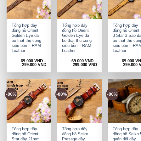
+
+
+
Tổng hợp dây
Tổng hợp dây
Tổng hợp dây
đồng hồ Orient
đồng hồ Orient
đồng hồ Orient
Golden Eye da
Golden Eye da
3 Star 3 Sao d
bò thật thủ công
bò thật thủ công
bò thật thủ côn
siêu bền – RAM
siêu bền – RAM
siêu bền – RA
Leather
Leather
Leather
69.000
VND
–
69.000
VND
–
69.000
V
299.000
VND
299.000
VND
299.000
-80%
-80%
-80%
+
+
+
Tổng hợp dây
Tổng hợp dây
Tổng hợp dây
đồng hồ Orient
đồng hồ Seiko
đồng hồ Seiko 
Star dây 21mm
Presage dây
quân đội dây