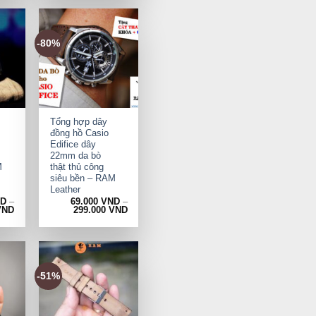
-80%
+
Tổng hợp dây
đồng hồ Casio
Edifice dây
22mm da bò
M
thật thủ công
siêu bền – RAM
Leather
ND
–
69.000
VND
–
VND
299.000
VND
-51%