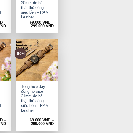
20mm da bò
thật thủ công
M
siêu bền – RAM
Leather
ND
–
69.000
VND
–
VND
299.000
VND
-80%
+
Tổng hợp dây
đồng hồ size
21mm da bò
thật thủ công
M
siêu bền – RAM
Leather
ND
–
69.000
VND
–
VND
299.000
VND