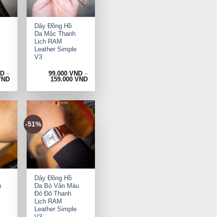
+
Dây Đồng Hồ
Da Mộc Thanh
Lịch RAM
Leather Simple
V3
ND
–
99.000
VND
–
VND
159.000
VND
-51%
+
Dây Đồng Hồ
u
Da Bò Vân Màu
Đỏ Đô Thanh
Lịch RAM
Leather Simple
V3