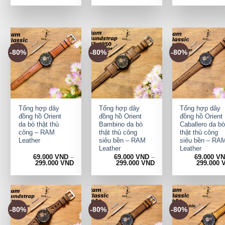
-80%
-80%
-80%
+
+
+
Tổng hợp dây
Tổng hợp dây
Tổng hợp dây
đồng hồ Orient
đồng hồ Orient
đồng hồ Orient
da bò thật thủ
Bambino da bò
Caballero da bò
công – RAM
thật thủ công
thật thủ công
Leather
siêu bền – RAM
siêu bền – RA
Leather
Leather
69.000
VND
–
69.000
VND
–
69.000
V
299.000
VND
299.000
VND
299.000
-80%
-80%
-80%