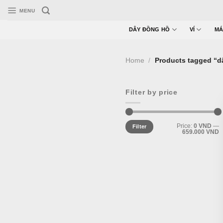
Skip
MENU
to
content
DÂY ĐỒNG HỒ
VÍ
MÁ
Home
/
Products tagged “dâ
Filter by price
Min
Max
Price:
0 VND
—
Filter
price
price
659.000 VND