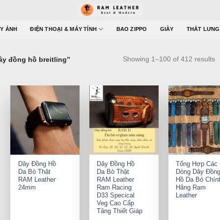
Y ẢNH
ĐIỆN THOẠI & MÁY TÍNH
BAO ZIPPO
GIÀY
THẮT LƯNG
Showing 1–100 of 412 results
y đồng hồ breitling”
+
+
+
Dây Đồng Hồ
Dây Đồng Hồ
Tổng Hợp Các
Da Bò Thật
Da Bò Thật
Dòng Dây Đồn
RAM Leather
RAM Leather
Hồ Da Bò Chín
24mm
Ram Racing
Hãng Ram
D33 Specical
Leather
Veg Cao Cấp
Tăng Thiết Giáp