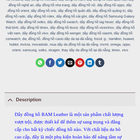
đồng hồ nghệ an
,
dây đồng hồ nha trang
,
dây đồng hồ nữ
,
dây đồng hồ oppo
,
dây
đồng hồ orient
,
dây đồng hồ oris
,
dây đồng hồ quân đội
,
dây đồng hồ quảng trị
,
dây
đồng hồ rado
,
dây đồng hồ rolex
,
dây đồng hồ sài gòn
,
dây đồng hồ Samsung Galaxy
Watch
,
dây đồng hồ seiko
,
dây đồng hồ swatch
,
dây đồng hồ tag heuer
,
dây đồng hồ
thái bình
,
dây đồng hồ timex
,
dây đồng hồ tissot
,
dây đồng hồ victorinox
,
dây đồng hồ
việt nam
,
dây đồng hồ vivo
,
dây đồng hồ wenger
,
dây đồng hồ xiaomi
,
dây đồng hồ
zenwatch
,
dw
,
đồng hồ
,
đồng hồ casio dây da tại đà nẵng
,
fossil
,
g-
,
hamilton
,
huawei
,
hublot
,
invicta
,
movadodo
,
mua dây da đồng hồ tại đà nẵng
,
mvmt
,
omega
,
oppo
,
orient
,
samsung
,
seiko
,
skagen
,
thay dây da đồng hồ tại đà nẵng
,
timex
,
vivo
Description
Dây đồng hồ RAM Leather là một sản phẩm chất lượng
vượt trội, được thiết kế để thêm sự sang trọng và đẳng
cấp cho bất kỳ chiếc đồng hồ nào. Với chất liệu da bò
cao cấp, đây là một phụ kiện hoàn hảo để nâng tầm sự