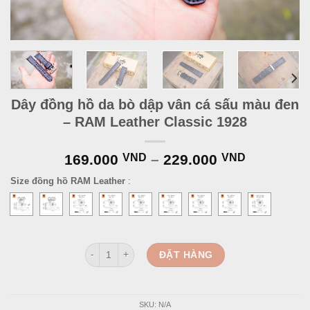
Dây đồng hồ da bò dập vân cá sấu màu đen
– RAM Leather Classic 1928
169.000
VND
–
229.000
VND
Size đồng hồ RAM Leather
:
Dây đồng hồ da bò dập vân cá sấu màu đen - RAM Le
ĐẶT HÀNG
SKU:
N/A