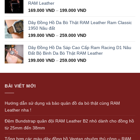
350.000 VND.
199.000 VND.
RAM Leather
169.000
VND
–
199.000
VND
Dây Đồng Hồ Da Bò Thật RAM Leather Ram Classic
1950 Nâu đất
199.000
VND
–
259.000
VND
Dây Đồng Hồ Da Sáp Cao Cấp Ram Racing D1 Nâu
Đất Bộ Binh Da Bò Thật RAM Leather
199.000
VND
–
259.000
VND
BÀI VIẾT MỚI
Hướng dẫn sử dụng và bảo quản đồ da bò thật cùng RAM
Leather nha !
Đệm Bundstrap quân đội RAM Leather B2 nhỏ dành cho đồng hồ
từ 25mm đến 38mm
Tổng hợp các màu dây đồng hồ Vegtan nhuộm thủ công – RAM