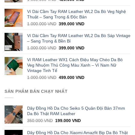
price
price
was:
is:
Ví Dài Cầm Tay RAM Leather WL2 Da Bò Veg Nghệ
1.000.000 VND.
429.000 VND.
Thuật – Sang Trọng & Độc Bản
Original
Current
1.000.000
VND
399.000
VND
price
price
was:
is:
Ví Dài Cầm Tay RAM Leather WL2 Da Bò Sáp Vintage
1.000.000 VND.
399.000 VND.
– Sang Trọng & Bền Bỉ
Original
Current
1.000.000
VND
399.000
VND
price
price
was:
is:
Ví RAM Leather WX1 Cách Điệu May Chéo Da Bò
1.000.000 VND.
399.000 VND.
Veg Nhuộm Thủ Công Màu Xanh – Ví Nam Nữ
Vintage Tinh Tế
Original
Current
1.000.000
VND
499.000
VND
price
price
was:
is:
SẢN PHẨM BÁN CHẠY NHẤT
1.000.000 VND.
499.000 VND.
Dây Đồng Hồ Da Cho Seiko 5 Quân Đội Bản 37mm
Da Bò Thật RAM Leather
Original
Current
350.000
VND
199.000
VND
price
price
was:
is:
Dây Đồng Hồ Da Cho Xiaomi Amazfit Bip Da Bò Thật