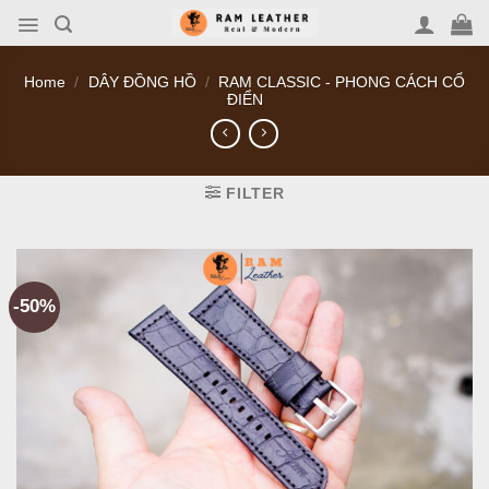
Skip
to
content
Home
/
DÂY ĐỒNG HỒ
/
RAM CLASSIC - PHONG CÁCH CỔ
ĐIỂN
FILTER
-50%