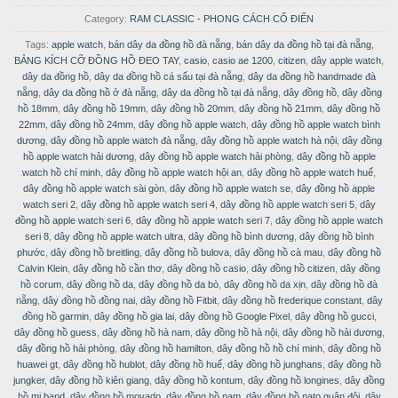
Category:
RAM CLASSIC - PHONG CÁCH CỔ ĐIỂN
Tags:
apple watch
,
bán dây da đồng hồ đà nẵng
,
bán dây da đồng hồ tại đà nẵng
,
BẢNG KÍCH CỠ ĐỒNG HỒ ĐEO TAY
,
casio
,
casio ae 1200
,
citizen
,
dây apple watch
,
dây da đồng hồ
,
dây da đồng hồ cá sấu tại đà nẵng
,
dây da đồng hồ handmade đà
nẵng
,
dây da đồng hồ ở đà nẵng
,
dây da đồng hồ tại đà nẵng
,
dây đồng hồ
,
dây đồng
hồ 18mm
,
dây đồng hồ 19mm
,
dây đồng hồ 20mm
,
dây đồng hồ 21mm
,
dây đồng hồ
22mm
,
dây đồng hồ 24mm
,
dây đồng hồ apple watch
,
dây đồng hồ apple watch bình
dương
,
dây đồng hồ apple watch đà nẵng
,
dây đồng hồ apple watch hà nội
,
dây đồng
hồ apple watch hải dương
,
dây đồng hồ apple watch hải phòng
,
dây đồng hồ apple
watch hồ chí minh
,
dây đồng hồ apple watch hội an
,
dây đồng hồ apple watch huế
,
dây đồng hồ apple watch sài gòn
,
dây đồng hồ apple watch se
,
dây đồng hồ apple
watch seri 2
,
dây đồng hồ apple watch seri 4
,
dây đồng hồ apple watch seri 5
,
dây
đồng hồ apple watch seri 6
,
dây đồng hồ apple watch seri 7
,
dây đồng hồ apple watch
seri 8
,
dây đồng hồ apple watch ultra
,
dây đồng hồ bình dương
,
dây đồng hồ bình
phước
,
dây đồng hồ breitling
,
dây đồng hồ bulova
,
dây đồng hồ cà mau
,
dây đồng hồ
Calvin Klein
,
dây đồng hồ cần thơ
,
dây đồng hồ casio
,
dây đồng hồ citizen
,
dây đồng
hồ corum
,
dây đồng hồ da
,
dây đồng hồ da bò
,
dây đồng hồ da xịn
,
dây đồng hồ đà
nẵng
,
dây đồng hồ đồng nai
,
dây đồng hồ Fitbit
,
dây đồng hồ frederique constant
,
dây
đồng hồ garmin
,
dây đồng hồ gia lai
,
dây đồng hồ Google Pixel
,
dây đồng hồ gucci
,
dây đồng hồ guess
,
dây đồng hồ hà nam
,
dây đồng hồ hà nội
,
dây đồng hồ hải dương
,
dây đồng hồ hải phòng
,
dây đồng hồ hamilton
,
dây đồng hồ hồ chí minh
,
dây đồng hồ
huawei gt
,
dây đồng hồ hublot
,
dây đồng hồ huế
,
dây đồng hồ junghans
,
dây đồng hồ
jungker
,
dây đồng hồ kiên giang
,
dây đồng hồ kontum
,
dây đồng hồ longines
,
dây đồng
hồ mi band
,
dây đồng hồ movado
,
dây đồng hồ nam
,
dây đồng hồ nato quân đội
,
dây