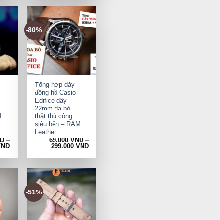
-80%
+
Tổng hợp dây
đồng hồ Casio
Edifice dây
22mm da bò
M
thật thủ công
siêu bền – RAM
Leather
ND
–
69.000
VND
–
VND
299.000
VND
-51%