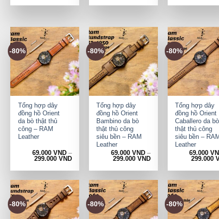
-80%
-80%
-80%
+
+
+
Tổng hợp dây
Tổng hợp dây
Tổng hợp dây
đồng hồ Orient
đồng hồ Orient
đồng hồ Orient
da bò thật thủ
Bambino da bò
Caballero da bò
công – RAM
thật thủ công
thật thủ công
Leather
siêu bền – RAM
siêu bền – RA
Leather
Leather
69.000
VND
–
69.000
VND
–
69.000
V
299.000
VND
299.000
VND
299.000
-80%
-80%
-80%