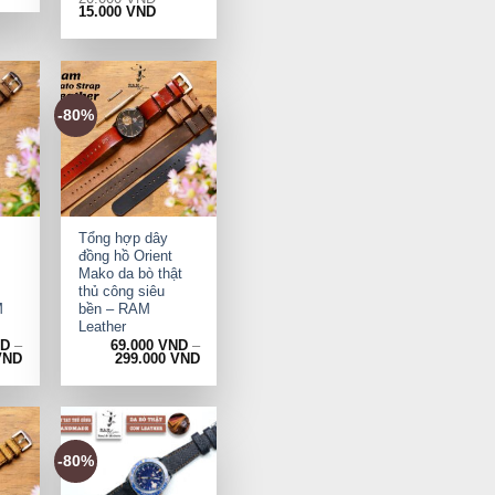
Original
Current
15.000
VND
price
price
was:
is:
20.000 VND.
15.000 VND.
-80%
+
Tổng hợp dây
đồng hồ Orient
Mako da bò thật
thủ công siêu
M
bền – RAM
Leather
ND
–
69.000
VND
–
VND
299.000
VND
-80%