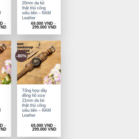
20mm da bò
thật thủ công
M
siêu bền – RAM
Leather
ND
–
69.000
VND
–
VND
299.000
VND
-80%
+
Tổng hợp dây
đồng hồ size
21mm da bò
thật thủ công
M
siêu bền – RAM
Leather
ND
–
69.000
VND
–
VND
299.000
VND