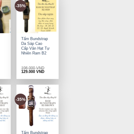
-35%
+
Tấm Bundstrap
Da Sáp Cao
Cấp Vân Hạt Tự
Nhiên Ram B2
198.000
VND
rrent
Original
Current
129.000
VND
ice
price
price
was:
is:
9.000 VND.
198.000 VND.
129.000 VND.
-35%
+
Tấm Bundstrap