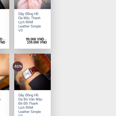
+
Dây Đồng Hồ
Da Mộc Thanh
Lịch RAM
Leather Simple
V3
ND
–
99.000
VND
–
VND
159.000
VND
-51%
+
Dây Đồng Hồ
u
Da Bò Vân Màu
Đỏ Đô Thanh
Lịch RAM
Leather Simple
V3