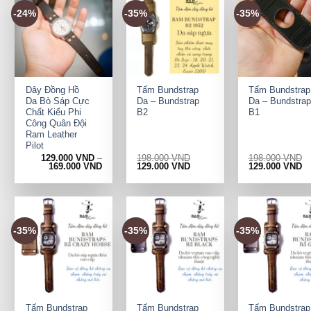
-24%
-35%
-35%
+
+
+
Dây Đồng Hồ
Tấm Bundstrap
Tấm Bundstrap
Da Bò Sáp Cực
Da – Bundstrap
Da – Bundstrap
Chất Kiểu Phi
B2
B1
Công Quân Đội
Ram Leather
Pilot
129.000
VND
–
198.000
VND
198.000
VND
Original
Current
Original
Cu
169.000
VND
129.000
VND
129.000
VND
price
price
price
pr
was:
is:
was:
is:
198.000 VND.
129.000 VND.
198.000 VND.
12
-35%
-35%
-35%
+
+
+
Tấm Bundstrap
Tấm Bundstrap
Tấm Bundstrap