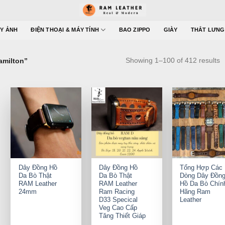
Y ẢNH
ĐIỆN THOẠI & MÁY TÍNH
BAO ZIPPO
GIÀY
THẮT LƯNG
Showing 1–100 of 412 results
amilton”
+
+
+
Dây Đồng Hồ
Dây Đồng Hồ
Tổng Hợp Các
Da Bò Thật
Da Bò Thật
Dòng Dây Đồn
RAM Leather
RAM Leather
Hồ Da Bò Chín
24mm
Ram Racing
Hãng Ram
D33 Specical
Leather
Veg Cao Cấp
Tăng Thiết Giáp