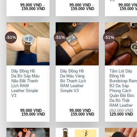
99.000
VND
–
99.000
VND
–
99.000
V
159.000
VND
159.000
VND
159.000
-51%
-51%
-51%
+
+
+
Dây Đồng Hồ
Dây Đồng Hồ
Tấm Lót Dây
Da Bò Sáp Màu
Da Màu Vàng
Đồng Hồ
Nâu Đất Thanh
Bò Thanh Lịch
Bundstrap Ram
Lịch RAM
RAM Leather
B2 Da Sáp
Leather Simple
Simple V3
Phong Cách
V3
Quân Đội Đức
Da Bò Thật
RAM Leather
99.000
VND
–
99.000
VND
–
262.000
VND
Original
Cu
159.000
VND
159.000
VND
129.000
VND
price
pr
was:
is:
262.000 VND.
12