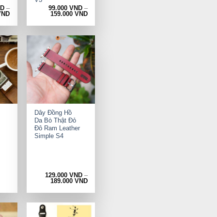
ND
–
99.000
VND
–
VND
159.000
VND
+
Dây Đồng Hồ
Da Bò Thật Đỏ
Đô Ram Leather
Simple S4
129.000
VND
–
rrent
189.000
VND
ice
9.000 VND.