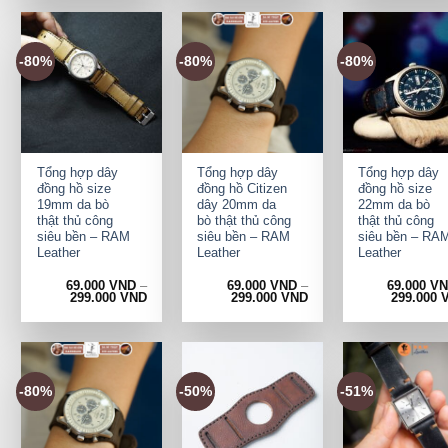
-80%
-80%
-80%
+
+
+
Tổng hợp dây
Tổng hợp dây
Tổng hợp dây
đồng hồ size
đồng hồ Citizen
đồng hồ size
19mm da bò
dây 20mm da
22mm da bò
thật thủ công
bò thật thủ công
thật thủ công
siêu bền – RAM
siêu bền – RAM
siêu bền – RA
Leather
Leather
Leather
69.000
VND
–
69.000
VND
–
69.000
V
299.000
VND
299.000
VND
299.000
-80%
-50%
-51%