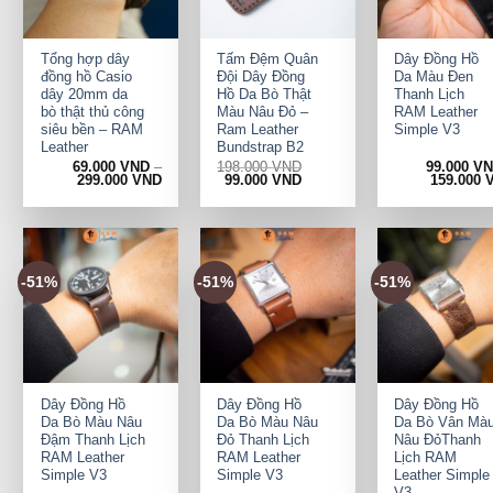
+
+
+
Tổng hợp dây
Tấm Đệm Quân
Dây Đồng Hồ
đồng hồ Casio
Đội Dây Đồng
Da Màu Đen
dây 20mm da
Hồ Da Bò Thật
Thanh Lịch
bò thật thủ công
Màu Nâu Đỏ –
RAM Leather
siêu bền – RAM
Ram Leather
Simple V3
Leather
Bundstrap B2
69.000
VND
–
198.000
VND
99.000
V
Original
Current
299.000
VND
99.000
VND
159.000
price
price
was:
is:
198.000 VND.
99.000 VND.
-51%
-51%
-51%
+
+
+
Dây Đồng Hồ
Dây Đồng Hồ
Dây Đồng Hồ
Da Bò Màu Nâu
Da Bò Màu Nâu
Da Bò Vân Mà
Đậm Thanh Lịch
Đỏ Thanh Lịch
Nâu ĐỏThanh
RAM Leather
RAM Leather
Lịch RAM
Simple V3
Simple V3
Leather Simple
V3