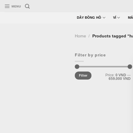
Skip
MENU
to
content
DÂY ĐỒNG HỒ
VÍ
MÁ
Home
/
Products tagged “h
Filter by price
Min
Max
Price:
0 VND
—
Filter
price
price
659.000 VND