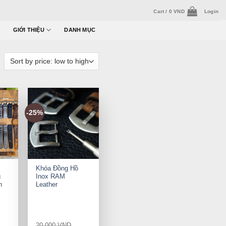
Cart /
0
VND
Login
GIỚI THIỆU
DANH MỤC
-25%
+
Khóa Đồng Hồ
g
Inox RAM
h
Leather
20.000
VND