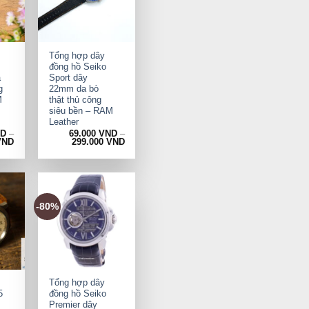
+
Tổng hợp dây
đồng hồ Seiko
a
Sport dây
g
22mm da bò
M
thật thủ công
siêu bền – RAM
Leather
ND
–
69.000
VND
–
VND
299.000
VND
-80%
+
Tổng hợp dây
5
đồng hồ Seiko
Premier dây