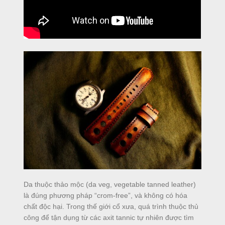
Da thuộc thảo mộc (da veg, vegetable tanned leather)
là đúng phương pháp “crom-free”, và không có hóa
chất độc hại. Trong thế giới cổ xưa, quá trình thuộc thủ
công để tận dụng từ các axit tannic tự nhiên được tìm