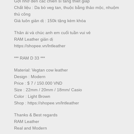
Gợi nhớ đến các chiến sĩ tăng thiết giáp
Chất liệu : Da bò veg tan, thuộc bằng thảo mộc, nhuộm
thủ công
Giá luôn giản dị : 150k tặng kèm khóa
Thân ái và chúc anh em cuối tuần vui vẻ
RAM Leather giản dị
https://shopee.vn/lntleather
*** RAM D 33 ***
Material: Vegtan cow leather
Design : Modern
Price : $ 7 / 150.000 VND
Size : 22mm / 20mm / 18mm/ Casio
Color : Light Brown
Shop : https://shopee.vn/lntleather
Thanks & Best regards
RAM Leather
Real and Modern