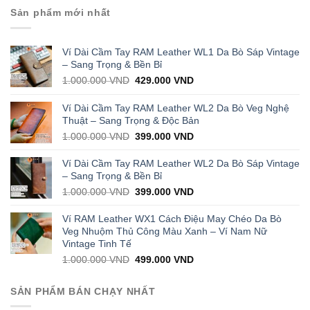
Sản phẩm mới nhất
Ví Dài Cầm Tay RAM Leather WL1 Da Bò Sáp Vintage
– Sang Trọng & Bền Bỉ
Original
Current
1.000.000
VND
429.000
VND
price
price
was:
is:
Ví Dài Cầm Tay RAM Leather WL2 Da Bò Veg Nghệ
1.000.000 VND.
429.000 VND.
Thuật – Sang Trọng & Độc Bản
Original
Current
1.000.000
VND
399.000
VND
price
price
was:
is:
Ví Dài Cầm Tay RAM Leather WL2 Da Bò Sáp Vintage
1.000.000 VND.
399.000 VND.
– Sang Trọng & Bền Bỉ
Original
Current
1.000.000
VND
399.000
VND
price
price
was:
is:
Ví RAM Leather WX1 Cách Điệu May Chéo Da Bò
1.000.000 VND.
399.000 VND.
Veg Nhuộm Thủ Công Màu Xanh – Ví Nam Nữ
Vintage Tinh Tế
Original
Current
1.000.000
VND
499.000
VND
price
price
was:
is:
SẢN PHẨM BÁN CHẠY NHẤT
1.000.000 VND.
499.000 VND.