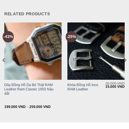
RELATED PRODUCTS
-43%
-25%
20.000
VND
Dây Đồng Hồ Da Bò Thật RAM
Khóa Đồng Hồ Inox
Current
Original
Cu
15.000
VND
Leather Ram Classic 1950 Nâu
RAM Leather
rice
price
pr
s:
was:
is:
đất
199.000 VND.
20.000 VND.
15
199.000
VND
–
259.000
VND