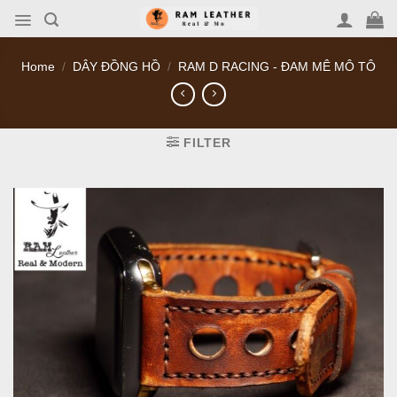
Skip
to
content
Home
/
DÂY ĐỒNG HỒ
/
RAM D RACING - ĐAM MÊ MÔ TÔ
FILTER