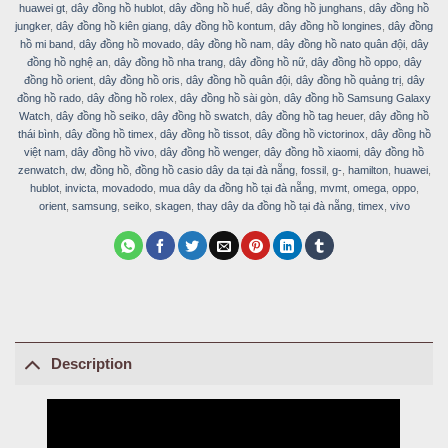
huawei gt
,
dây đồng hồ hublot
,
dây đồng hồ huế
,
dây đồng hồ junghans
,
dây đồng hồ
jungker
,
dây đồng hồ kiên giang
,
dây đồng hồ kontum
,
dây đồng hồ longines
,
dây đồng
hồ mi band
,
dây đồng hồ movado
,
dây đồng hồ nam
,
dây đồng hồ nato quân đội
,
dây
đồng hồ nghệ an
,
dây đồng hồ nha trang
,
dây đồng hồ nữ
,
dây đồng hồ oppo
,
dây
đồng hồ orient
,
dây đồng hồ oris
,
dây đồng hồ quân đội
,
dây đồng hồ quảng trị
,
dây
đồng hồ rado
,
dây đồng hồ rolex
,
dây đồng hồ sài gòn
,
dây đồng hồ Samsung Galaxy
Watch
,
dây đồng hồ seiko
,
dây đồng hồ swatch
,
dây đồng hồ tag heuer
,
dây đồng hồ
thái bình
,
dây đồng hồ timex
,
dây đồng hồ tissot
,
dây đồng hồ victorinox
,
dây đồng hồ
việt nam
,
dây đồng hồ vivo
,
dây đồng hồ wenger
,
dây đồng hồ xiaomi
,
dây đồng hồ
zenwatch
,
dw
,
đồng hồ
,
đồng hồ casio dây da tại đà nẵng
,
fossil
,
g-
,
hamilton
,
huawei
,
hublot
,
invicta
,
movadodo
,
mua dây da đồng hồ tại đà nẵng
,
mvmt
,
omega
,
oppo
,
orient
,
samsung
,
seiko
,
skagen
,
thay dây da đồng hồ tại đà nẵng
,
timex
,
vivo
Description