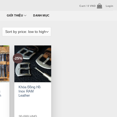
Cart /
0
VND
Login
GIỚI THIỆU
DANH MỤC
-25%
+
Khóa Đồng Hồ
g
Inox RAM
h
Leather
20.000
VND