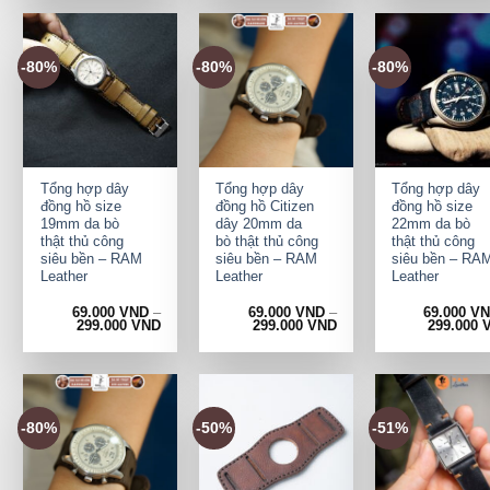
-80%
-80%
-80%
+
+
+
Tổng hợp dây
Tổng hợp dây
Tổng hợp dây
đồng hồ size
đồng hồ Citizen
đồng hồ size
19mm da bò
dây 20mm da
22mm da bò
thật thủ công
bò thật thủ công
thật thủ công
siêu bền – RAM
siêu bền – RAM
siêu bền – RA
Leather
Leather
Leather
69.000
VND
–
69.000
VND
–
69.000
V
299.000
VND
299.000
VND
299.000
-80%
-50%
-51%