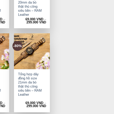
20mm da bò
thật thủ công
M
siêu bền – RAM
Leather
ND
–
69.000
VND
–
VND
299.000
VND
-80%
+
Tổng hợp dây
đồng hồ size
21mm da bò
thật thủ công
M
siêu bền – RAM
Leather
ND
–
69.000
VND
–
VND
299.000
VND