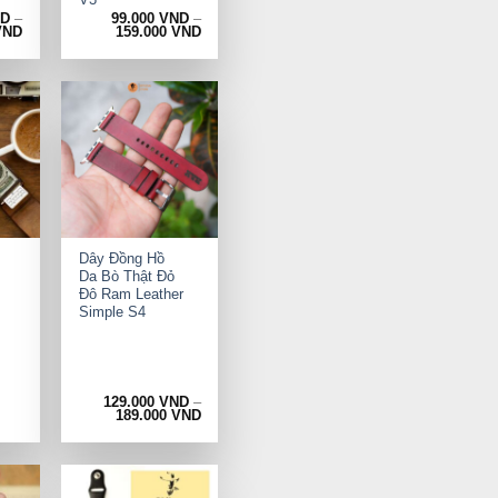
ND
–
99.000
VND
–
VND
159.000
VND
+
Dây Đồng Hồ
Da Bò Thật Đỏ
Đô Ram Leather
Simple S4
129.000
VND
–
rrent
189.000
VND
ice
9.000 VND.