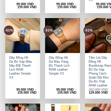
99.000
VND
–
99.000
VND
–
99.000
V
159.000
VND
159.000
VND
159.000
-51%
-51%
-51%
+
+
+
Dây Đồng Hồ
Dây Đồng Hồ
Tấm Lót Dây
Da Bò Sáp Màu
Da Màu Vàng
Đồng Hồ
Nâu Đất Thanh
Bò Thanh Lịch
Bundstrap Ram
Lịch RAM
RAM Leather
B2 Da Sáp
Leather Simple
Simple V3
Phong Cách
V3
Quân Đội Đức
Da Bò Thật
RAM Leather
99.000
VND
–
99.000
VND
–
262.000
VND
Original
Cu
159.000
VND
159.000
VND
129.000
VND
price
pr
was:
is:
262.000 VND.
12