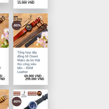
Original
Current
15.000
VND
price
price
was:
is:
20.000 VND.
15.000 VND.
-80%
+
Tổng hợp dây
đồng hồ Orient
Mako da bò thật
thủ công siêu
M
bền – RAM
Leather
ND
–
69.000
VND
–
VND
299.000
VND
-80%