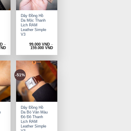
+
Dây Đồng Hồ
Da Mộc Thanh
Lịch RAM
Leather Simple
V3
ND
–
99.000
VND
–
VND
159.000
VND
-51%
+
Dây Đồng Hồ
u
Da Bò Vân Màu
Đỏ Đô Thanh
Lịch RAM
Leather Simple
V3