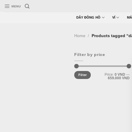
Skip
MENU
to
content
DÂY ĐỒNG HỒ
VÍ
MÁ
Home
/
Products tagged “d
Filter by price
Min
Max
Price:
0 VND
—
Filter
price
price
659.000 VND