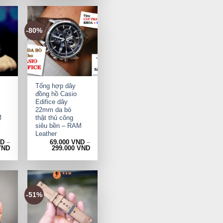
-80%
+
Tổng hợp dây
đồng hồ Casio
Edifice dây
22mm da bò
M
thật thủ công
siêu bền – RAM
Leather
ND
–
69.000
VND
–
VND
299.000
VND
-51%