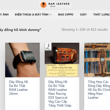
Y ẢNH
ĐIỆN THOẠI & MÁY TÍNH
BAO ZIPPO
GIÀY
THẮT LƯNG
Showing 1–100 of 412 results
ây đồng hồ bình dương”
+
+
+
Dây Đồng Hồ
Dây Đồng Hồ
Tổng Hợp Các
Da Bò Thật
Da Bò Thật
Dòng Dây Đồn
RAM Leather
RAM Leather
Hồ Da Bò Chín
24mm
Ram Racing
Hãng Ram
D33 Specical
Leather
Veg Cao Cấp
Tăng Thiết Giáp