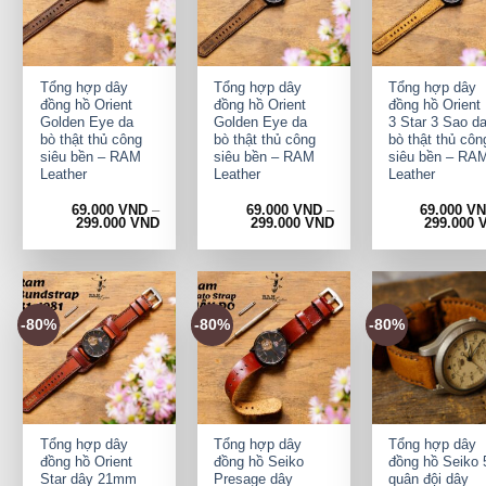
+
+
+
Tổng hợp dây
Tổng hợp dây
Tổng hợp dây
đồng hồ Orient
đồng hồ Orient
đồng hồ Orient
Golden Eye da
Golden Eye da
3 Star 3 Sao d
bò thật thủ công
bò thật thủ công
bò thật thủ côn
siêu bền – RAM
siêu bền – RAM
siêu bền – RA
Leather
Leather
Leather
69.000
VND
–
69.000
VND
–
69.000
V
299.000
VND
299.000
VND
299.000
-80%
-80%
-80%
+
+
+
Tổng hợp dây
Tổng hợp dây
Tổng hợp dây
đồng hồ Orient
đồng hồ Seiko
đồng hồ Seiko 
Star dây 21mm
Presage dây
quân đội dây