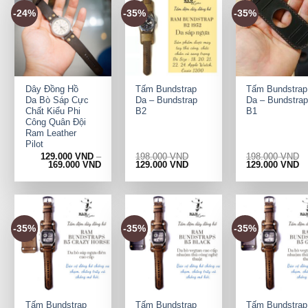
-24%
-35%
-35%
+
+
+
Dây Đồng Hồ
Tấm Bundstrap
Tấm Bundstrap
Da Bò Sáp Cực
Da – Bundstrap
Da – Bundstrap
Chất Kiểu Phi
B2
B1
Công Quân Đội
Ram Leather
Pilot
129.000
VND
–
198.000
VND
198.000
VND
Original
Current
Original
Cu
169.000
VND
129.000
VND
129.000
VND
price
price
price
pr
was:
is:
was:
is:
198.000 VND.
129.000 VND.
198.000 VND.
12
-35%
-35%
-35%
+
+
+
Tấm Bundstrap
Tấm Bundstrap
Tấm Bundstrap