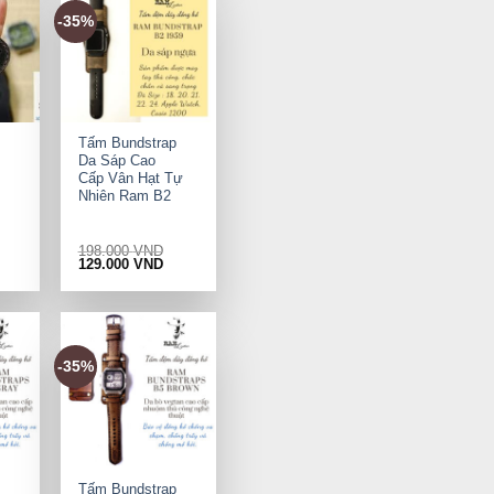
-35%
+
Tấm Bundstrap
Da Sáp Cao
Cấp Vân Hạt Tự
Nhiên Ram B2
198.000
VND
rrent
Original
Current
129.000
VND
ice
price
price
was:
is:
9.000 VND.
198.000 VND.
129.000 VND.
-35%
+
Tấm Bundstrap