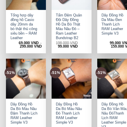
+
+
+
Tổng hợp dây
Tấm Đệm Quân
Dây Đồng Hồ
đồng hồ Casio
Đội Dây Đồng
Da Màu Đen
dây 20mm da
Hồ Da Bò Thật
Thanh Lịch
bò thật thủ công
Màu Nâu Đỏ –
RAM Leather
siêu bền – RAM
Ram Leather
Simple V3
Leather
Bundstrap B2
69.000
VND
–
198.000
VND
99.000
V
Original
Current
299.000
VND
99.000
VND
159.000
price
price
was:
is:
198.000 VND.
99.000 VND.
-51%
-51%
-51%
+
+
+
Dây Đồng Hồ
Dây Đồng Hồ
Dây Đồng Hồ
Da Bò Màu Nâu
Da Bò Màu Nâu
Da Bò Vân Mà
Đậm Thanh Lịch
Đỏ Thanh Lịch
Nâu ĐỏThanh
RAM Leather
RAM Leather
Lịch RAM
Simple V3
Simple V3
Leather Simple
V3