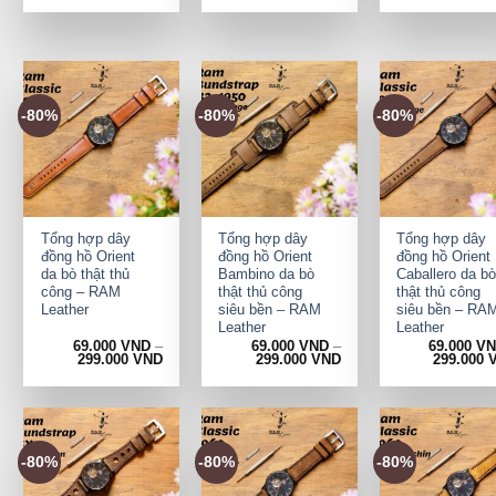
-80%
-80%
-80%
+
+
+
Tổng hợp dây
Tổng hợp dây
Tổng hợp dây
đồng hồ Orient
đồng hồ Orient
đồng hồ Orient
da bò thật thủ
Bambino da bò
Caballero da bò
công – RAM
thật thủ công
thật thủ công
Leather
siêu bền – RAM
siêu bền – RA
Leather
Leather
69.000
VND
–
69.000
VND
–
69.000
V
299.000
VND
299.000
VND
299.000
-80%
-80%
-80%