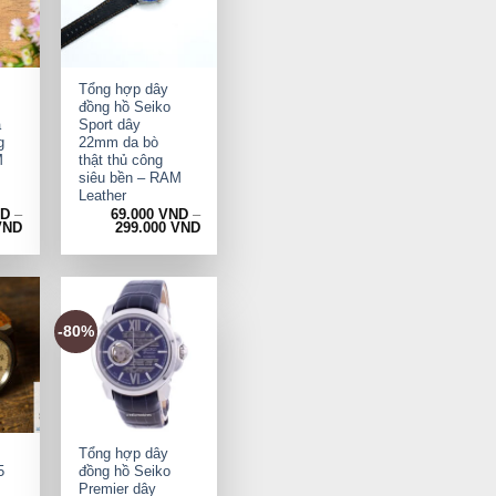
+
Tổng hợp dây
đồng hồ Seiko
a
Sport dây
g
22mm da bò
M
thật thủ công
siêu bền – RAM
Leather
ND
–
69.000
VND
–
VND
299.000
VND
-80%
+
Tổng hợp dây
5
đồng hồ Seiko
Premier dây