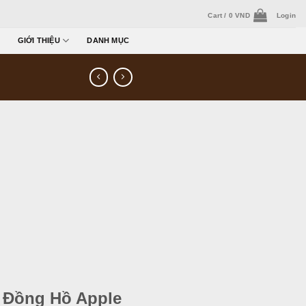
Cart /
0
VND
Login
GIỚI THIỆU
DANH MỤC
 Đồng Hồ Apple