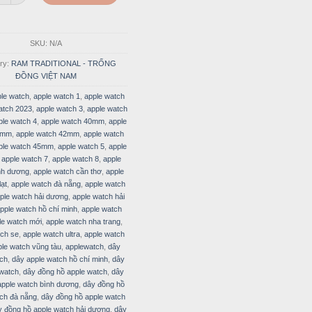
SKU:
N/A
ry:
RAM TRADITIONAL - TRỐNG
ĐỒNG VIỆT NAM
le watch
,
apple watch 1
,
apple watch
atch 2023
,
apple watch 3
,
apple watch
ple watch 4
,
apple watch 40mm
,
apple
1mm
,
apple watch 42mm
,
apple watch
ple watch 45mm
,
apple watch 5
,
apple
,
apple watch 7
,
apple watch 8
,
apple
nh dương
,
apple watch cần thơ
,
apple
lạt
,
apple watch đà nẵng
,
apple watch
ple watch hải dương
,
apple watch hải
pple watch hồ chí minh
,
apple watch
le watch mới
,
apple watch nha trang
,
tch se
,
apple watch ultra
,
apple watch
ple watch vũng tàu
,
applewatch
,
dây
tch
,
dây apple watch hồ chí minh
,
dây
 watch
,
dây đồng hồ apple watch
,
dây
apple watch bình dương
,
dây đồng hồ
ch đà nẵng
,
dây đồng hồ apple watch
y đồng hồ apple watch hải dương
,
dây