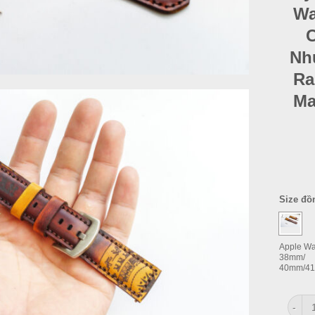
Wa
C
Nh
Ra
Ma
Size đồ
Apple Wa
38mm/
40mm/4
Dây Đ