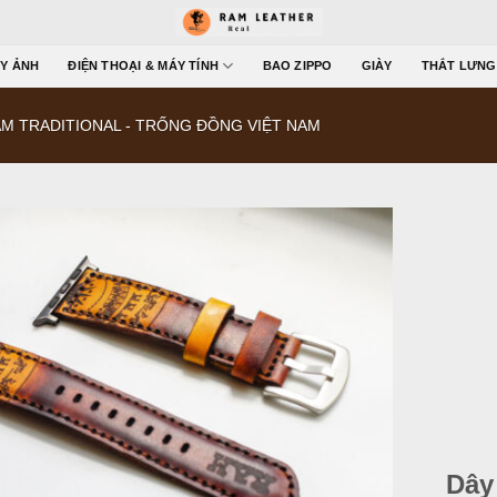
Y ẢNH
ĐIỆN THOẠI & MÁY TÍNH
BAO ZIPPO
GIÀY
THẮT LƯNG
M TRADITIONAL - TRỐNG ĐỒNG VIỆT NAM
Dây