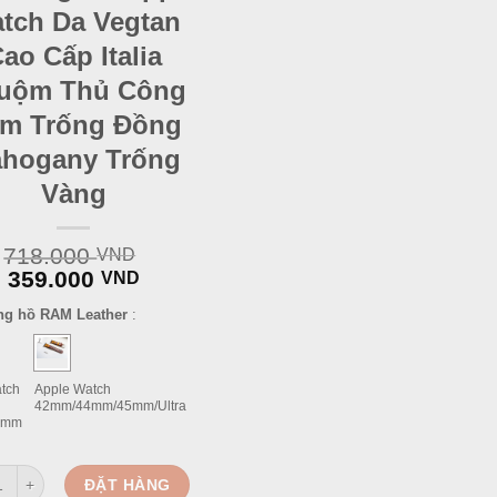
tch Da Vegtan
ao Cấp Italia
uộm Thủ Công
m Trống Đồng
hogany Trống
Vàng
718.000
VND
Original
Current
359.000
VND
price
price
ng hồ RAM Leather
:
was:
is:
718.000 VND.
359.000 VND.
tch
Apple Watch
42mm/44mm/45mm/Ultra
1mm
ồng Hồ Apple Watch Da Vegtan Cao Cấp Italia Nhuộm Thủ Công Ram Tr
ĐẶT HÀNG