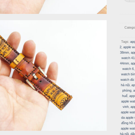
Catego
Tags:
app
2
,
apple w
38mm
,
ap
watch 4
44mm
,
ap
watch 6
watch bì
watch đà 
hà nội
,
ap
phòng
,
a
huế
,
app
apple wa
vinh
,
ap
apple wa
da apple
đồng hồ 
apple wat
hà nội
,
dâ