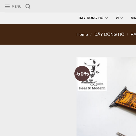
Skip
MENU
to
content
DÂY ĐỒNG HỒ
VÍ
MÁ
Home
/
DÂY ĐỒNG HỒ
/
RA
-50%