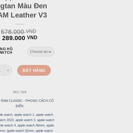
gtan Màu Đen
AM Leather V3
578.000
VND
Original
Current
289.000
VND
price
price
was:
is:
ỒNG HỒ
WATCH
578.000 VND.
289.000 VND.
pple Watch Da Vegtan Màu Đen RAM Leather V3 quantity
ĐẶT HÀNG
SKU:
N/A
:
RAM CLASSIC - PHONG CÁCH CỔ
ĐIỂN
le watch
,
apple watch 1
,
apple watch
atch 2023
,
apple watch 3
,
apple watch
ple watch 4
,
apple watch 40mm
,
apple
1mm
,
apple watch 42mm
,
apple watch