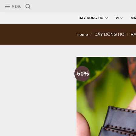
Skip
MENU
to
content
DÂY ĐỒNG HỒ
VÍ
MÁ
Home
/
DÂY ĐỒNG HỒ
/
RA
-50%