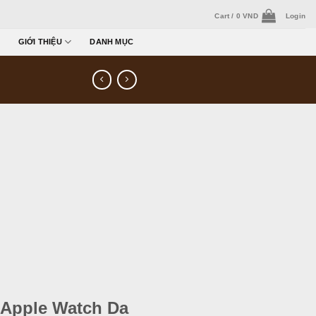
Cart /
0
VND
Login
GIỚI THIỆU
DANH MỤC
 Apple Watch Da