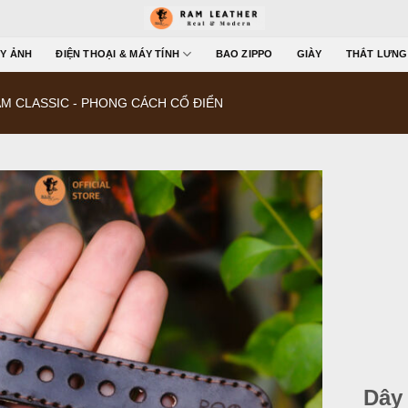
Y ẢNH
ĐIỆN THOẠI & MÁY TÍNH
BAO ZIPPO
GIÀY
THẮT LƯNG
M CLASSIC - PHONG CÁCH CỔ ĐIỂN
Dây