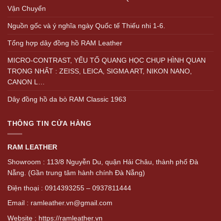
Vận Chuyển
Nguồn gốc và ý nghĩa ngày Quốc tế Thiếu nhi 1-6.
Tổng hợp dây đồng hồ RAM Leather
MICRO-CONTRAST, YẾU TỐ QUANG HỌC CHỤP HÌNH QUAN
TRỌNG NHẤT : ZEISS, LEICA, SIGMA ART, NIKON NANO,
CANON L…
Dây đồng hồ da bò RAM Classic 1963
THÔNG TIN CỬA HÀNG
RAM LEATHER
Showroom : 113/8 Nguyễn Du, quận Hải Châu, thành phố Đà
Nẵng. (Gần trung tâm hành chính Đà Nẵng)
Điện thoại : 0914393255 – 0937811444
Email : ramleather.vn@gmail.com
Website : https://ramleather.vn