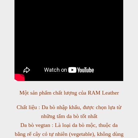
Một sản phẩm chất lượng của RAM Leather
Chất liệu : Da bò nhập khẩu, được chọn lựa từ
những tấm da bò tốt nhất
Da bò vegtan : Là loại da bò mộc, thuộc da
bằng rể cây cỏ tự nhiên (vegetable), không dùng