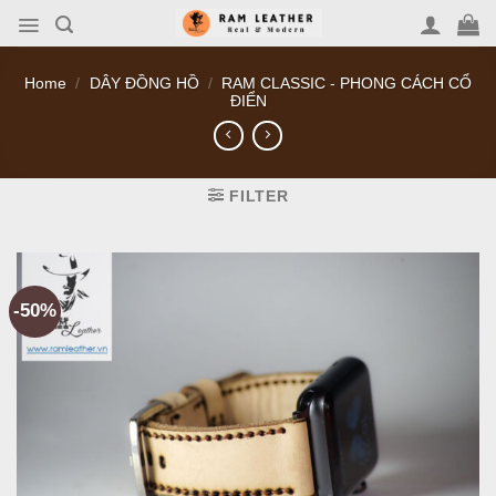
Skip
to
content
Home
/
DÂY ĐỒNG HỒ
/
RAM CLASSIC - PHONG CÁCH CỔ
ĐIỂN
FILTER
-50%