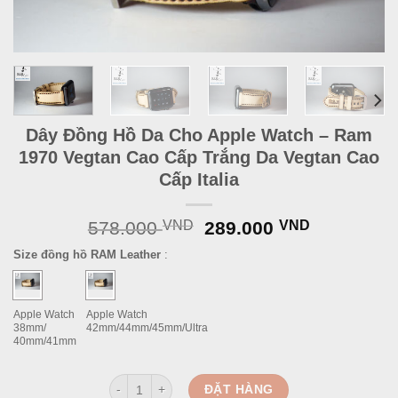
Dây Đồng Hồ Da Cho Apple Watch – Ram
1970 Vegtan Cao Cấp Trắng Da Vegtan Cao
Cấp Italia
Original
Current
578.000
VND
289.000
VND
price
price
Size đồng hồ RAM Leather
:
was:
is:
578.000 VND.
289.000 
Apple Watch
Apple Watch
38mm/
42mm/44mm/45mm/Ultra
40mm/41mm
Dây Đồng Hồ Da Cho Apple Watch - Ram 1970 Vegtan 
ĐẶT HÀNG