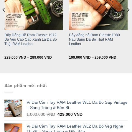
Dây Đồng Hồ Ram Classic 1972
Dây đồng hồ Ram Classic 1980
Da Veg Cao Cấp Xanh Lá Da Bò
Nâu Sáng Da Bò Thật RAM
Thật RAM Leather
Leather
229.000
VND
–
289.000
VND
199.000
VND
–
259.000
VND
Sản phẩm mới nhất
Ví Dài Cầm Tay RAM Leather WL1 Da Bò Sáp Vintage
– Sang Trọng & Bền Bỉ
Original
Current
1.000.000
VND
429.000
VND
price
price
was:
is:
Ví Dài Cầm Tay RAM Leather WL2 Da Bò Veg Nghệ
1.000.000 VND.
429.000 VND.
Thuật – Sang Trọng & Độc Bản