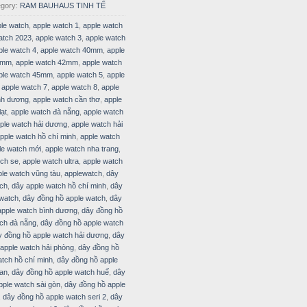
egory:
RAM BAUHAUS TINH TẾ
le watch
,
apple watch 1
,
apple watch
atch 2023
,
apple watch 3
,
apple watch
ple watch 4
,
apple watch 40mm
,
apple
1mm
,
apple watch 42mm
,
apple watch
ple watch 45mm
,
apple watch 5
,
apple
,
apple watch 7
,
apple watch 8
,
apple
nh dương
,
apple watch cần thơ
,
apple
lạt
,
apple watch đà nẵng
,
apple watch
ple watch hải dương
,
apple watch hải
pple watch hồ chí minh
,
apple watch
le watch mới
,
apple watch nha trang
,
tch se
,
apple watch ultra
,
apple watch
ple watch vũng tàu
,
applewatch
,
dây
tch
,
dây apple watch hồ chí minh
,
dây
 watch
,
dây đồng hồ apple watch
,
dây
apple watch bình dương
,
dây đồng hồ
ch đà nẵng
,
dây đồng hồ apple watch
y đồng hồ apple watch hải dương
,
dây
apple watch hải phòng
,
dây đồng hồ
atch hồ chí minh
,
dây đồng hồ apple
 an
,
dây đồng hồ apple watch huế
,
dây
pple watch sài gòn
,
dây đồng hồ apple
,
dây đồng hồ apple watch seri 2
,
dây