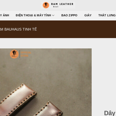
Y ẢNH
ĐIỆN THOẠI & MÁY TÍNH
BAO ZIPPO
GIÀY
THẮT LƯNG
M BAUHAUS TINH TẾ
Dây