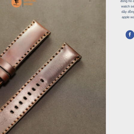
đồng hồ a
watch se
dây đồng
apple wa