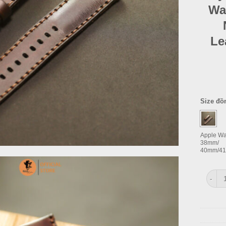
Wa
Le
Size đồ
Apple Wa
38mm/
40mm/4
Dây Đ