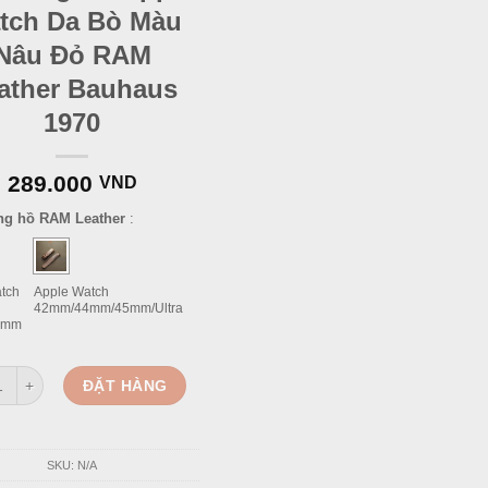
tch Da Bò Màu
Nâu Đỏ RAM
ather Bauhaus
1970
289.000
VND
ng hồ RAM Leather
:
tch
Apple Watch
42mm/44mm/45mm/Ultra
1mm
ồng Hồ Apple Watch Da Bò Màu Nâu Đỏ RAM Leather Bauhaus 1970 quan
ĐẶT HÀNG
SKU:
N/A