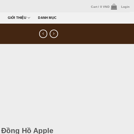
Cart /
0
VND
Login
GIỚI THIỆU
DANH MỤC
 Đồng Hồ Apple