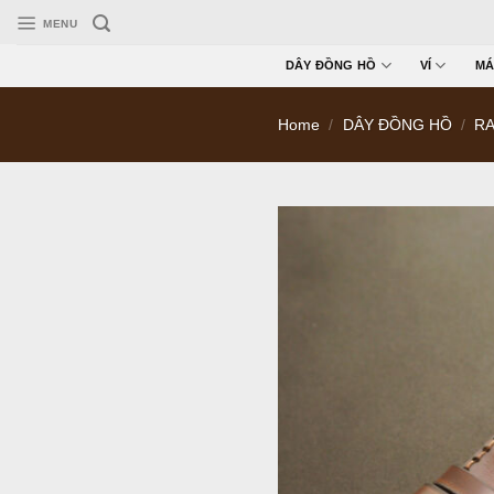
Skip
MENU
to
content
DÂY ĐỒNG HỒ
VÍ
MÁ
Home
/
DÂY ĐỒNG HỒ
/
RA