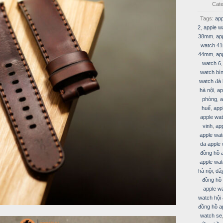
Cat
Tags:
app
2
,
apple w
38mm
,
ap
watch 4
44mm
,
ap
watch 6
watch bì
watch đà 
hà nội
,
ap
phòng
,
a
huế
,
app
apple wa
vinh
,
ap
apple wa
da apple
đồng hồ 
apple wat
hà nội
,
dâ
đồng hồ 
apple w
watch hội
đồng hồ a
watch se