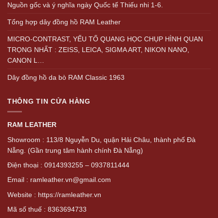
Nguồn gốc và ý nghĩa ngày Quốc tế Thiếu nhi 1-6.
Tổng hợp dây đồng hồ RAM Leather
MICRO-CONTRAST, YẾU TỐ QUANG HỌC CHỤP HÌNH QUAN
TRỌNG NHẤT : ZEISS, LEICA, SIGMA ART, NIKON NANO,
CANON L…
Dây đồng hồ da bò RAM Classic 1963
THÔNG TIN CỬA HÀNG
RAM LEATHER
Showroom : 113/8 Nguyễn Du, quận Hải Châu, thành phố Đà
Nẵng. (Gần trung tâm hành chính Đà Nẵng)
Điện thoại : 0914393255 – 0937811444
Email : ramleather.vn@gmail.com
Website : https://ramleather.vn
Mã số thuế : 8363694733