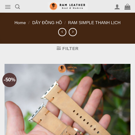
Skip
to
content
Home
/
DÂY ĐỒNG HỒ
/
RAM SIMPLE THANH LỊCH
FILTER
-50%