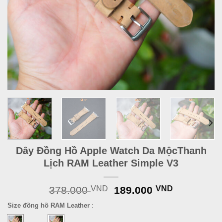
Dây Đồng Hồ Apple Watch Da MộcThanh
Lịch RAM Leather Simple V3
Original
Current
378.000
VND
189.000
VND
price
price
Size đồng hồ RAM Leather
:
was:
is:
378.000 VND.
189.000 