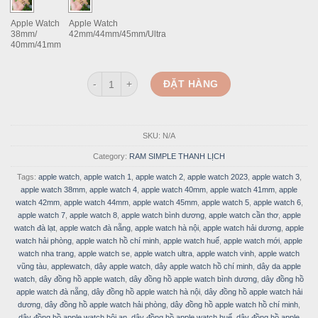
Apple Watch
Apple Watch
38mm/
42mm/44mm/45mm/Ultra
40mm/41mm
Dây Đồng Hồ Apple Watch Da MộcThanh Lịch RAM Le
ĐẶT HÀNG
SKU:
N/A
Category:
RAM SIMPLE THANH LỊCH
Tags:
apple watch
,
apple watch 1
,
apple watch 2
,
apple watch 2023
,
apple watch 3
,
apple watch 38mm
,
apple watch 4
,
apple watch 40mm
,
apple watch 41mm
,
apple
watch 42mm
,
apple watch 44mm
,
apple watch 45mm
,
apple watch 5
,
apple watch 6
,
apple watch 7
,
apple watch 8
,
apple watch bình dương
,
apple watch cần thơ
,
apple
watch đà lạt
,
apple watch đà nẵng
,
apple watch hà nội
,
apple watch hải dương
,
apple
watch hải phòng
,
apple watch hồ chí minh
,
apple watch huế
,
apple watch mới
,
apple
watch nha trang
,
apple watch se
,
apple watch ultra
,
apple watch vinh
,
apple watch
vũng tàu
,
applewatch
,
dây apple watch
,
dây apple watch hồ chí minh
,
dây da apple
watch
,
dây đồng hồ apple watch
,
dây đồng hồ apple watch bình dương
,
dây đồng hồ
apple watch đà nẵng
,
dây đồng hồ apple watch hà nội
,
dây đồng hồ apple watch hải
dương
,
dây đồng hồ apple watch hải phòng
,
dây đồng hồ apple watch hồ chí minh
,
dây đồng hồ apple watch hội an
,
dây đồng hồ apple watch huế
,
dây đồng hồ apple