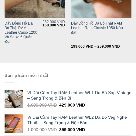
262.000
VND
Dây Đồng Hồ Da
Dây Đồng Hồ Da Bò Thật RAM
Original
Current
168.000
VND
Bò Thật RAM
Leather Ram Classic 1950 Nâu
price
price
was:
is:
Leather Casio 1200
đất
262.000 VND.
168.000 VND.
Và Seiko 5 Quân
Đội
199.000
VND
–
259.000
VND
Sản phẩm mới nhất
Ví Dài Cầm Tay RAM Leather WL1 Da Bò Sáp Vintage
– Sang Trọng & Bền Bỉ
Original
Current
1.000.000
VND
429.000
VND
price
price
was:
is:
Ví Dài Cầm Tay RAM Leather WL2 Da Bò Veg Nghệ
1.000.000 VND.
429.000 VND.
Thuật – Sang Trọng & Độc Bản
Original
Current
1.000.000
VND
399.000
VND
price
price