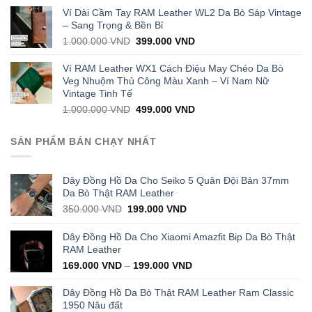
was:
is:
Ví Dài Cầm Tay RAM Leather WL2 Da Bò Sáp Vintage
1.000.000 VND.
399.000 VND.
– Sang Trọng & Bền Bỉ
Original
Current
1.000.000
VND
399.000
VND
price
price
was:
is:
Ví RAM Leather WX1 Cách Điệu May Chéo Da Bò
1.000.000 VND.
399.000 VND.
Veg Nhuộm Thủ Công Màu Xanh – Ví Nam Nữ
Vintage Tinh Tế
Original
Current
1.000.000
VND
499.000
VND
price
price
was:
is:
SẢN PHẨM BÁN CHẠY NHẤT
1.000.000 VND.
499.000 VND.
Dây Đồng Hồ Da Cho Seiko 5 Quân Đội Bản 37mm
Da Bò Thật RAM Leather
Original
Current
350.000
VND
199.000
VND
price
price
was:
is:
Dây Đồng Hồ Da Cho Xiaomi Amazfit Bip Da Bò Thật
350.000 VND.
199.000 VND.
RAM Leather
169.000
VND
–
199.000
VND
Dây Đồng Hồ Da Bò Thật RAM Leather Ram Classic
1950 Nâu đất