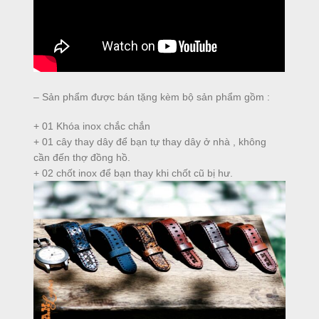
– Sản phẩm được bán tặng kèm bộ sản phẩm gồm :
+ 01 Khóa inox chắc chắn
+ 01 cây thay dây để bạn tự thay dây ở nhà , không
cần đến thợ đồng hồ.
+ 02 chốt inox để bạn thay khi chốt cũ bị hư.