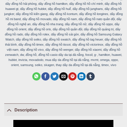
dây đồng hồ hải phòng
,
dây đồng hồ hamilton
,
dây đồng hồ hồ chí minh
,
dây đồng hồ
huawei gt
,
dây đồng hồ hublot
,
dây đồng hồ huế
,
dây đồng hồ junghans
,
dây đồng hồ
jungker
,
dây đồng hồ kiên giang
,
dây đồng hồ kontum
,
dây đồng hồ longines
,
dây đồng
hồ mi band
,
dây đồng hồ movado
,
dây đồng hồ nam
,
dây đồng hồ nato quân đội
,
dây
đồng hồ nghệ an
,
dây đồng hồ nha trang
,
dây đồng hồ nữ
,
dây đồng hồ oppo
,
dây
đồng hồ orient
,
dây đồng hồ oris
,
dây đồng hồ quân đội
,
dây đồng hồ quảng trị
,
dây
đồng hồ rado
,
dây đồng hồ rolex
,
dây đồng hồ sài gòn
,
dây đồng hồ Samsung Galaxy
Watch
,
dây đồng hồ seiko
,
dây đồng hồ swatch
,
dây đồng hồ tag heuer
,
dây đồng hồ
thái bình
,
dây đồng hồ timex
,
dây đồng hồ tissot
,
dây đồng hồ victorinox
,
dây đồng hồ
việt nam
,
dây đồng hồ vivo
,
dây đồng hồ wenger
,
dây đồng hồ xiaomi
,
dây đồng hồ
zenwatch
,
dw
,
đồng hồ
,
đồng hồ casio dây da tại đà nẵng
,
fossil
,
g-
,
hamilton
,
huawei
,
hublot
,
invicta
,
movadodo
,
mua dây da đồng hồ tại đà nẵng
,
mvmt
,
omega
,
oppo
,
orient
,
samsung
,
seiko
,
skagen
,
thay dây da đồng hồ tại đà nẵng
,
timex
,
vivo
Description