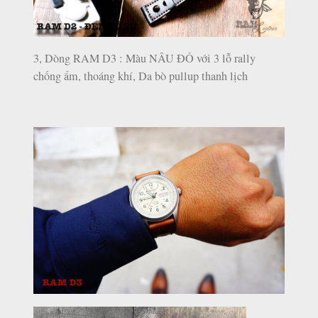
3, Dòng RAM D3 : Màu NÂU ĐỎ với 3 lỗ rally
chống ẩm, thoáng khí, Da bò pullup thanh lịch