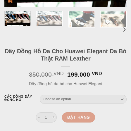
Dây Đồng Hồ Da Cho Huawei Elegant Da Bò
Thật RAM Leather
Original
Current
350.000
VND
199.000
VND
price
price
Dây đồng hồ da bò cho Huawei Elegant
was:
is:
350.000 VND.
199.000 
CÁC DÒNG DÂY
ĐỒNG HỒ
Dây Đồng Hồ Da Cho Huawei Elegant Da Bò Thật RAM
ĐẶT HÀNG