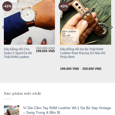
-43%
-43%
350.000
VND
Dây Đồng Hồ Cho
Dây Đồng Hồ Da Bò Thật RAM
Original
Current
199.000
VND
Seiko 5 Sport Da Bò
Leather Ram Racing D3 Nâu Đỏ
price
price
was:
is:
Thật RAM Leather
Pháo Binh
350.000 VND.
199.000 VND.
199.000
VND
–
259.000
VND
Sản phẩm mới nhất
Ví Dài Cầm Tay RAM Leather WL1 Da Bò Sáp Vintage
– Sang Trọng & Bền Bỉ