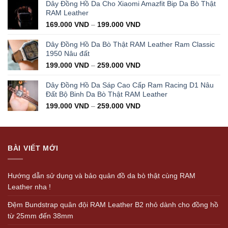
was:
is:
Dây Đồng Hồ Da Cho Xiaomi Amazfit Bip Da Bò Thật
350.000 VND.
199.000 VND.
RAM Leather
169.000
VND
–
199.000
VND
Dây Đồng Hồ Da Bò Thật RAM Leather Ram Classic
1950 Nâu đất
199.000
VND
–
259.000
VND
Dây Đồng Hồ Da Sáp Cao Cấp Ram Racing D1 Nâu
Đất Bộ Binh Da Bò Thật RAM Leather
199.000
VND
–
259.000
VND
BÀI VIẾT MỚI
Hướng dẫn sử dụng và bảo quản đồ da bò thật cùng RAM
Leather nha !
Đệm Bundstrap quân đội RAM Leather B2 nhỏ dành cho đồng hồ
từ 25mm đến 38mm