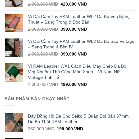
Original
Current
1.000.000
VND
429.000
VND
price
price
was:
is:
Ví Dài Cầm Tay RAM Leather WL2 Da Bò Veg Nghệ
1.000.000 VND.
429.000 VND.
Thuật – Sang Trọng & Độc Bản
Original
Current
1.000.000
VND
399.000
VND
price
price
was:
is:
Ví Dài Cầm Tay RAM Leather WL2 Da Bò Sáp Vintage
1.000.000 VND.
399.000 VND.
– Sang Trọng & Bền Bỉ
Original
Current
1.000.000
VND
399.000
VND
price
price
was:
is:
Ví RAM Leather WX1 Cách Điệu May Chéo Da Bò
1.000.000 VND.
399.000 VND.
Veg Nhuộm Thủ Công Màu Xanh – Ví Nam Nữ
Vintage Tinh Tế
Original
Current
1.000.000
VND
499.000
VND
price
price
was:
is:
SẢN PHẨM BÁN CHẠY NHẤT
1.000.000 VND.
499.000 VND.
Dây Đồng Hồ Da Cho Seiko 5 Quân Đội Bản 37mm
Da Bò Thật RAM Leather
Original
Current
350.000
VND
199.000
VND
price
price