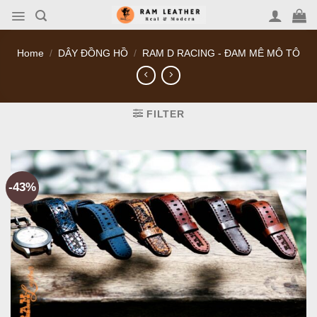
Skip
to
content
Home
/
DÂY ĐỒNG HỒ
/
RAM D RACING - ĐAM MÊ MÔ TÔ
FILTER
-43%