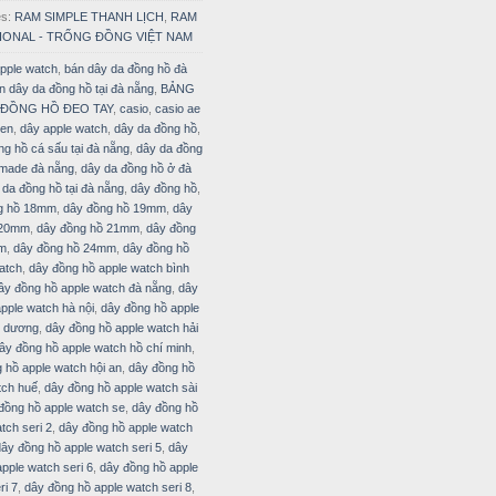
es:
RAM SIMPLE THANH LỊCH
,
RAM
IONAL - TRỐNG ĐỒNG VIỆT NAM
pple watch
,
bán dây da đồng hồ đà
n dây da đồng hồ tại đà nẵng
,
BẢNG
 ĐỒNG HỒ ĐEO TAY
,
casio
,
casio ae
zen
,
dây apple watch
,
dây da đồng hồ
,
ng hồ cá sấu tại đà nẵng
,
dây da đồng
made đà nẵng
,
dây da đồng hồ ở đà
 da đồng hồ tại đà nẵng
,
dây đồng hồ
,
g hồ 18mm
,
dây đồng hồ 19mm
,
dây
 20mm
,
dây đồng hồ 21mm
,
dây đồng
m
,
dây đồng hồ 24mm
,
dây đồng hồ
atch
,
dây đồng hồ apple watch bình
ây đồng hồ apple watch đà nẵng
,
dây
pple watch hà nội
,
dây đồng hồ apple
i dương
,
dây đồng hồ apple watch hải
ây đồng hồ apple watch hồ chí minh
,
 hồ apple watch hội an
,
dây đồng hồ
tch huế
,
dây đồng hồ apple watch sài
đồng hồ apple watch se
,
dây đồng hồ
tch seri 2
,
dây đồng hồ apple watch
dây đồng hồ apple watch seri 5
,
dây
pple watch seri 6
,
dây đồng hồ apple
ri 7
,
dây đồng hồ apple watch seri 8
,