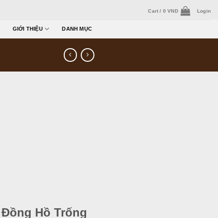
Cart /
0
VND
Login
GIỚI THIỆU
DANH MỤC
 Đồng Hồ Trống