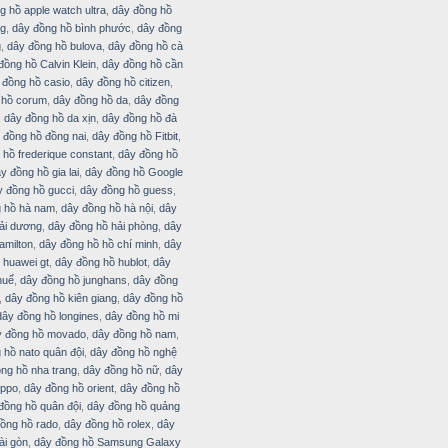
g hồ apple watch ultra
,
dây đồng hồ
ng
,
dây đồng hồ bình phước
,
dây đồng
g
,
dây đồng hồ bulova
,
dây đồng hồ cà
đồng hồ Calvin Klein
,
dây đồng hồ cần
 đồng hồ casio
,
dây đồng hồ citizen
,
 hồ corum
,
dây đồng hồ da
,
dây đồng
,
dây đồng hồ da xịn
,
dây đồng hồ đà
 đồng hồ đồng nai
,
dây đồng hồ Fitbit
,
 hồ frederique constant
,
dây đồng hồ
y đồng hồ gia lai
,
dây đồng hồ Google
y đồng hồ gucci
,
dây đồng hồ guess
,
 hồ hà nam
,
dây đồng hồ hà nội
,
dây
ải dương
,
dây đồng hồ hải phòng
,
dây
amilton
,
dây đồng hồ hồ chí minh
,
dây
 huawei gt
,
dây đồng hồ hublot
,
dây
huế
,
dây đồng hồ junghans
,
dây đồng
,
dây đồng hồ kiên giang
,
dây đồng hồ
dây đồng hồ longines
,
dây đồng hồ mi
y đồng hồ movado
,
dây đồng hồ nam
,
 hồ nato quân đội
,
dây đồng hồ nghệ
ng hồ nha trang
,
dây đồng hồ nữ
,
dây
oppo
,
dây đồng hồ orient
,
dây đồng hồ
đồng hồ quân đội
,
dây đồng hồ quảng
ồng hồ rado
,
dây đồng hồ rolex
,
dây
ài gòn
,
dây đồng hồ Samsung Galaxy