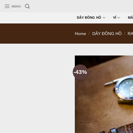
Skip
MENU
to
content
DÂY ĐỒNG HỒ
VÍ
MÁ
Home
/
DÂY ĐỒNG HỒ
/
RA
-43%