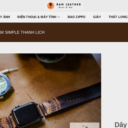
Y ẢNH
ĐIỆN THOẠI & MÁY TÍNH
BAO ZIPPO
GIÀY
THẮT LƯNG
M SIMPLE THANH LỊCH
Dây