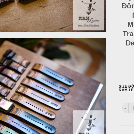
Đồn
M
Tra
Da
SIZE Đ
RAM L
Dây Đ