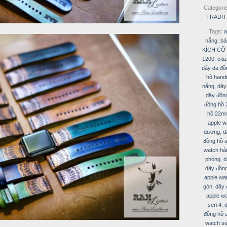
Categori
TRADIT
Tags:
a
nẵng
,
bá
KÍCH CỠ
1200
,
citi
dây da đồ
hồ hand
nẵng
,
dây
dây đồn
đồng hồ
hồ 22m
apple w
dương
,
d
đồng hồ a
watch hả
phòng
,
d
dây đồng
apple wa
gòn
,
dây 
apple wa
seri 4
,
đồng hồ a
watch se