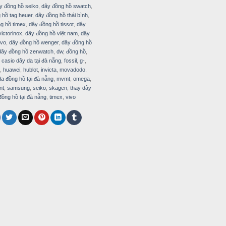
y đồng hồ seiko
,
dây đồng hồ swatch
,
 hồ tag heuer
,
dây đồng hồ thái bình
,
g hồ timex
,
dây đồng hồ tissot
,
dây
ictorinox
,
dây đồng hồ việt nam
,
dây
ivo
,
dây đồng hồ wenger
,
dây đồng hồ
dây đồng hồ zenwatch
,
dw
,
đồng hồ
,
 casio dây da tại đà nẵng
,
fossil
,
g-
,
,
huawei
,
hublot
,
invicta
,
movadodo
,
a đồng hồ tại đà nẵng
,
mvmt
,
omega
,
nt
,
samsung
,
seiko
,
skagen
,
thay dây
đồng hồ tại đà nẵng
,
timex
,
vivo