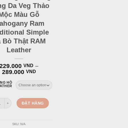
g Da Veg Thảo
Mộc Màu Gỗ
ahogany Ram
ditional Simple
 Bò Thật RAM
Leather
229.000
–
VND
289.000
VND
ỒNG HỒ
EATHER
ồng Hồ Trống Đồng Da Veg Thảo Mộc Màu Gỗ Mahogany Ram Traditional 
ĐẶT HÀNG
SKU:
N/A