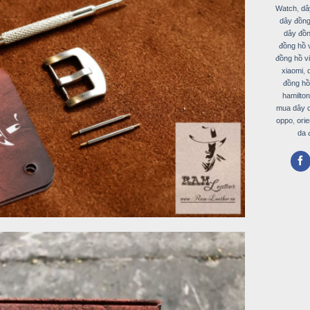
Watch
,
dâ
dây đồng
dây đồn
đồng hồ v
đồng hồ v
xiaomi
,
đồng hồ
hamilton
mua dây d
oppo
,
orie
da 