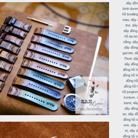
dây đồn
bình dươ
hồ breitlin
mau
,
dây 
thơ
,
dây
dây đồng
hồ da bò
nẵng
,
dây
dây đồng
garmin
,
dâ
Pixel
,
dâ
dây đồng
đồng hồ h
đồng hồ h
đồng hồ
đồng hồ 
hồ jungker
kontum
,
band
,
dâ
dây đồng
an
,
dây đồ
đồng hồ 
oris
,
dây 
trị
,
dây đ
đồng hồ s