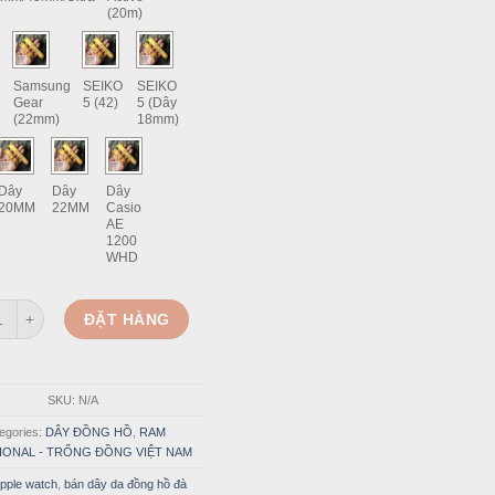
(20m)
g
Samsung
SEIKO
SEIKO
Gear
5 (42)
5 (Dây
(22mm)
18mm)
Dây
Dây
Dây
20MM
22MM
Casio
AE
1200
WHD
ồng Hồ Da Vegtan Cao Cấp Italia Nhuộm Thủ Công Ram Trống Đồng 2022
ĐẶT HÀNG
SKU:
N/A
egories:
DÂY ĐỒNG HỒ
,
RAM
IONAL - TRỐNG ĐỒNG VIỆT NAM
pple watch
,
bán dây da đồng hồ đà