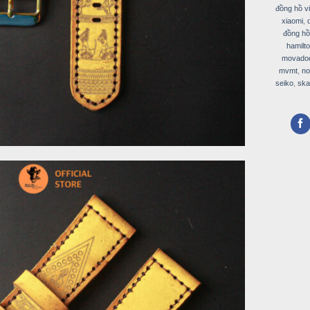
đồng hồ v
xiaomi
,
đồng hồ
hamilt
movado
mvmt
,
n
seiko
,
ska