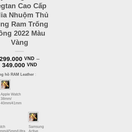
egtan Cao Cấp
alia Nhuộm Thủ
ng Ram Trống
ồng 2022 Màu
Vàng
299.000
–
VND
349.000
VND
ng hồ RAM Leather
:
Apple Watch
38mm/
40mm/41mm
tch
Samsung
mm/45mm/Ultra
Active