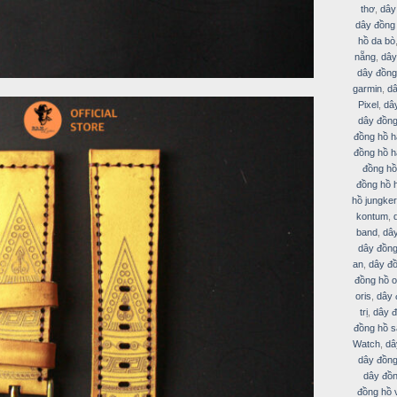
thơ
,
dây
dây đồng
hồ da bò
nẵng
,
dây
dây đồng
garmin
,
dâ
Pixel
,
dâ
dây đồng
đồng hồ h
đồng hồ h
đồng hồ
đồng hồ 
hồ jungker
kontum
,
band
,
dâ
dây đồng
an
,
dây đồ
đồng hồ 
oris
,
dây 
trị
,
dây đ
đồng hồ s
Watch
,
dâ
dây đồng
dây đồn
đồng hồ v