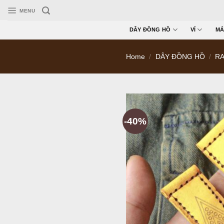
Skip
MENU
to
content
DÂY ĐỒNG HỒ
VÍ
MÁ
Home
/
DÂY ĐỒNG HỒ
/
RA
-40%