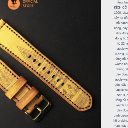
nẵng
,
bá
KÍCH CỠ
1200
,
citi
dây da đồ
hồ hand
nẵng
,
dây
dây đồn
đồng hồ
hồ 22m
apple w
dương
,
d
đồng hồ a
watch hả
phòng
,
d
dây đồng
apple wa
gòn
,
dây 
apple wa
seri 4
,
đồng hồ a
watch se
dây đồn
bình dươ
hồ breitlin
mau
,
dây 