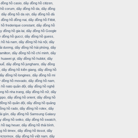
 đồng hồ casio
,
dây đồng hồ citizen
,
 hồ corum
,
dây đồng hồ da
,
dây đồng
,
dây đồng hồ da xịn
,
dây đồng hồ đà
 đồng hồ đồng nai
,
dây đồng hồ Fitbit
,
 hồ frederique constant
,
dây đồng hồ
y đồng hồ gia lai
,
dây đồng hồ Google
y đồng hồ gucci
,
dây đồng hồ guess
,
 hồ hà nam
,
dây đồng hồ hà nội
,
dây
ải dương
,
dây đồng hồ hải phòng
,
dây
amilton
,
dây đồng hồ hồ chí minh
,
dây
 huawei gt
,
dây đồng hồ hublot
,
dây
huế
,
dây đồng hồ junghans
,
dây đồng
,
dây đồng hồ kiên giang
,
dây đồng hồ
dây đồng hồ longines
,
dây đồng hồ mi
y đồng hồ movado
,
dây đồng hồ nam
,
 hồ nato quân đội
,
dây đồng hồ nghệ
ng hồ nha trang
,
dây đồng hồ nữ
,
dây
oppo
,
dây đồng hồ orient
,
dây đồng hồ
đồng hồ quân đội
,
dây đồng hồ quảng
ồng hồ rado
,
dây đồng hồ rolex
,
dây
ài gòn
,
dây đồng hồ Samsung Galaxy
y đồng hồ seiko
,
dây đồng hồ swatch
,
 hồ tag heuer
,
dây đồng hồ thái bình
,
g hồ timex
,
dây đồng hồ tissot
,
dây
ictorinox
,
dây đồng hồ việt nam
,
dây