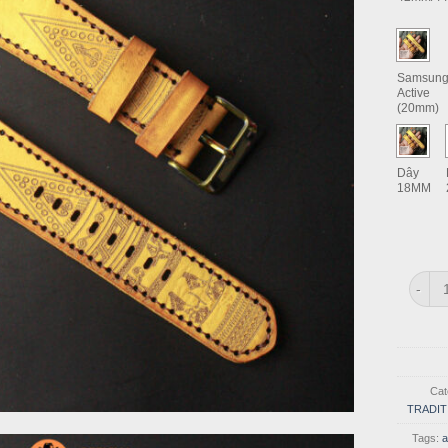
Samsun
Active
(20mm)
Dây
18MM
Dây Đ
Cat
TRADIT
Tags:
a