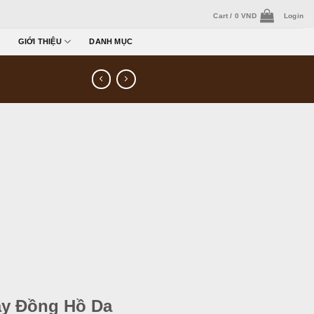
Cart /
0
VND
Login
GIỚI THIỆU
DANH MỤC
y Đồng Hồ Da