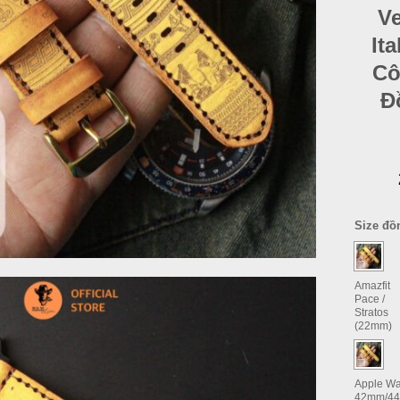
V
It
Cô
Đ
Size đồ
Amazfit
Pace /
Stratos
(22mm)
Apple Wa
42mm/44