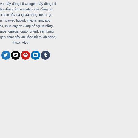
ivo
,
dây đồng hồ wenger
,
dây đồng hồ
dây đồng hồ zenwatch
,
dw
,
đồng hồ
,
 casio dây da tại đà nẵng
,
fossil
,
g-
,
on
,
huawei
,
hublot
,
invicta
,
movado
,
do
,
mua dây da đồng hồ tại đà nẵng
,
omos
,
omega
,
oppo
,
orient
,
samsung
,
gen
,
thay dây da đồng hồ tại đà nẵng
,
timex
,
vivo