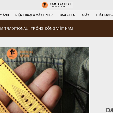
Y ẢNH
ĐIỆN THOẠI & MÁY TÍNH
BAO ZIPPO
GIÀY
THẮT LƯNG
M TRADITIONAL - TRỐNG ĐỒNG VIỆT NAM
Dâ