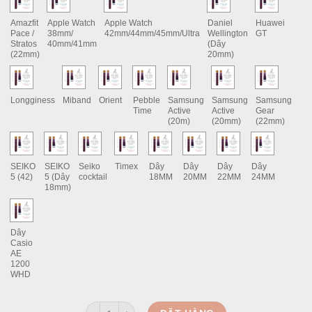
Amazfit
Apple Watch
Apple Watch
Daniel
Huawei
Pace /
38mm/
42mm/44mm/45mm/Ultra
Wellington
GT
Stratos
40mm/41mm
(Dây
(22mm)
20mm)
Longginess
Miband
Orient
Pebble
Samsung
Samsung
Samsung
Time
Active
Active
Gear
(20m)
(20mm)
(22mm)
SEIKO
SEIKO
Seiko
Timex
Dây
Dây
Dây
Dây
5 (42)
5 (Dây
cocktail
18MM
20MM
22MM
24MM
18mm)
Dây
Casio
AE
1200
WHD
Dây Đồng Hồ Da Vegtan Cao Cấp Ý Ram Trống Đồng 