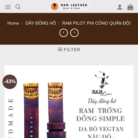
Skip
to
content
Home
/
DÂY ĐỒNG HỒ
/
RAM PILOT PHI CÔNG QUÂN ĐỘI
FILTER
-43%