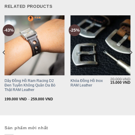
RELATED PRODUCTS
-43%
-25%
20.000
VND
Dây Đồng Hồ Ram Racing D2
Khóa Đồng Hồ Inox
Original
Cu
15.000
VND
Đen Tuyền Không Quân Da Bò
RAM Leather
price
pr
was:
is:
Thật RAM Leather
20.000 VND.
15
199.000
VND
–
259.000
VND
Sản phẩm mới nhất