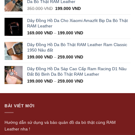
Da Bò Thật RAM Leather
Original
Current
350.000
VND
199.000
VND
price
price
was:
is:
Dây Đồng Hồ Da Cho Xiaomi Amazfit Bip Da Bò Thật
350.000 VND.
199.000 VND.
RAM Leather
169.000
VND
–
199.000
VND
Dây Đồng Hồ Da Bò Thật RAM Leather Ram Classic
1950 Nâu đất
199.000
VND
–
259.000
VND
Dây Đồng Hồ Da Sáp Cao Cấp Ram Racing D1 Nâu
Đất Bộ Binh Da Bò Thật RAM Leather
199.000
VND
–
259.000
VND
BÀI VIẾT MỚI
Hướng dẫn sử dụng và bảo quản đồ da bò thật cùng RAM
Leather nha !