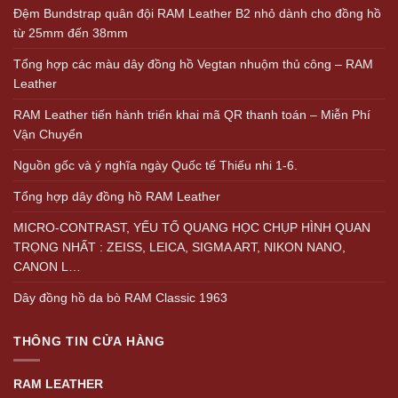
Đệm Bundstrap quân đội RAM Leather B2 nhỏ dành cho đồng hồ
từ 25mm đến 38mm
Tổng hợp các màu dây đồng hồ Vegtan nhuộm thủ công – RAM
Leather
RAM Leather tiến hành triển khai mã QR thanh toán – Miễn Phí
Vận Chuyển
Nguồn gốc và ý nghĩa ngày Quốc tế Thiếu nhi 1-6.
Tổng hợp dây đồng hồ RAM Leather
MICRO-CONTRAST, YẾU TỐ QUANG HỌC CHỤP HÌNH QUAN
TRỌNG NHẤT : ZEISS, LEICA, SIGMA ART, NIKON NANO,
CANON L…
Dây đồng hồ da bò RAM Classic 1963
THÔNG TIN CỬA HÀNG
RAM LEATHER