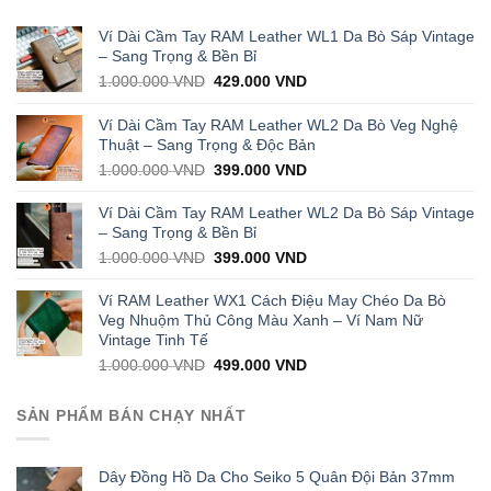
Ví Dài Cầm Tay RAM Leather WL1 Da Bò Sáp Vintage
– Sang Trọng & Bền Bỉ
Original
Current
1.000.000
VND
429.000
VND
price
price
was:
is:
Ví Dài Cầm Tay RAM Leather WL2 Da Bò Veg Nghệ
1.000.000 VND.
429.000 VND.
Thuật – Sang Trọng & Độc Bản
Original
Current
1.000.000
VND
399.000
VND
price
price
was:
is:
Ví Dài Cầm Tay RAM Leather WL2 Da Bò Sáp Vintage
1.000.000 VND.
399.000 VND.
– Sang Trọng & Bền Bỉ
Original
Current
1.000.000
VND
399.000
VND
price
price
was:
is:
Ví RAM Leather WX1 Cách Điệu May Chéo Da Bò
1.000.000 VND.
399.000 VND.
Veg Nhuộm Thủ Công Màu Xanh – Ví Nam Nữ
Vintage Tinh Tế
Original
Current
1.000.000
VND
499.000
VND
price
price
was:
is:
SẢN PHẨM BÁN CHẠY NHẤT
1.000.000 VND.
499.000 VND.
Dây Đồng Hồ Da Cho Seiko 5 Quân Đội Bản 37mm